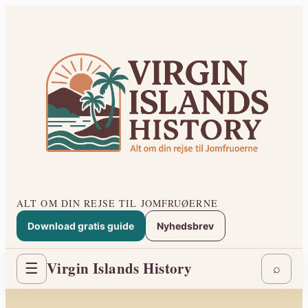
Spring
til
indhold
ALT OM DIN REJSE TIL JOMFRUØERNE
Download gratis guide
Nyhedsbrev
Virgin Islands History
☰
⌕