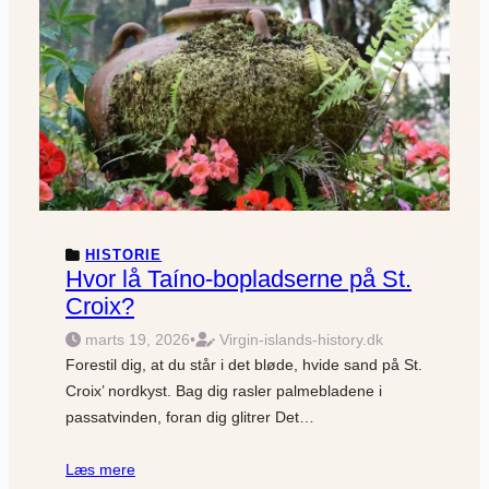
HISTORIE
Hvor lå Taíno-bopladserne på St.
Croix?
marts 19, 2026
•
Virgin-islands-history.dk
Forestil dig, at du står i det bløde, hvide sand på St.
Croix’ nordkyst. Bag dig rasler palmebladene i
passatvinden, foran dig glitrer Det…
Læs mere