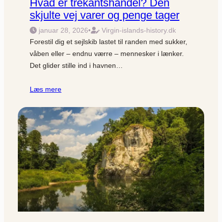
Hvad er trekantshandel? Den
skjulte vej varer og penge tager
januar 28, 2026
•
Virgin-islands-history.dk
Forestil dig et sejlskib lastet til randen med sukker,
våben eller – endnu værre – mennesker i lænker.
Det glider stille ind i havnen…
Læs mere