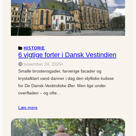
HISTORIE
6 vigtige forter i Dansk Vestindien
november 24, 2025
•
Smalle brostensgader, farverige facader og
krystalklart vand danner i dag den idylliske kulisse
for De Dansk-Vestindiske Øer. Men lige under
overfladen – og ofte…
Læs mere