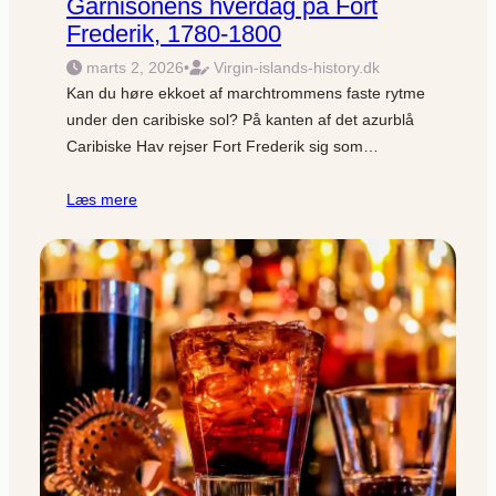
Garnisonens hverdag på Fort
Frederik, 1780-1800
marts 2, 2026
•
Virgin-islands-history.dk
Kan du høre ekkoet af marchtrommens faste rytme
under den caribiske sol? På kanten af det azurblå
Caribiske Hav rejser Fort Frederik sig som…
Læs mere