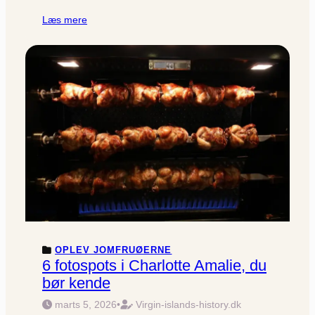
Læs mere
OPLEV JOMFRUØERNE
6 fotospots i Charlotte Amalie, du
bør kende
marts 5, 2026
•
Virgin-islands-history.dk