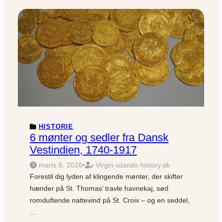
HISTORIE
6 mønter og sedler fra Dansk
Vestindien, 1740-1917
marts 8, 2026
•
Virgin-islands-history.dk
Forestil dig lyden af klingende mønter, der skifter
hænder på St. Thomas’ travle havnekaj, sød
romduftende nattevind på St. Croix – og en seddel,
…