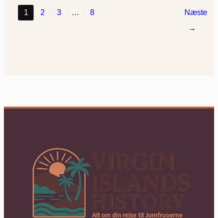
1
2
3
…
8
Næste
→