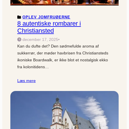
OPLEV JOMFRUØERNE
8 autentiske rombarer i
Christiansted
december 17, 2025
•
Kan du dufte det? Den sødmefulde aroma af
sukkerrør, der møder havbrisen fra Christiansteds
ikoniske Boardwalk, er ikke blot et nostalgisk ekko
fra kolonitidens…
Læs mere