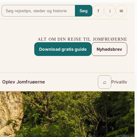
f
i
✉
Søg
ALT OM DIN REJSE TIL JOMFRUØERNE
Download gratis guide
Nyhedsbrev
⌕
Oplev Jomfruøerne
Privatliv