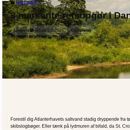
HISTORIE
8 markante retsopgør i Da
Udgivet
januar 22, 2026
Opdateret
Forestil dig Atlanterhavets saltvand stadig dryppende fra tøj
skibslogbøger. Eller tænk på lydmuren af bifald, da St. Cro