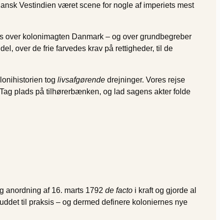
Dansk Vestindien været scene for nogle af imperiets mest
 lys over kolonimagten Danmark – og over grundbegreber
, over de frie farvedes krav på rettigheder, til de
lonihistorien tog
livsafgørende
drejninger. Vores rejse
 Tag plads på tilhørerbænken, og lad sagens akter folde
lig anordning af 16. marts 1792
de facto
i kraft og gjorde al
orbuddet til praksis – og dermed definere koloniernes nye