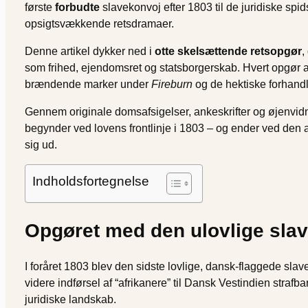
første
forbudte
slavekonvoj efter 1803 til de juridiske sp
opsigtsvækkende retsdramaer.
Denne artikel dykker ned i
otte skelsættende retsopgør
,
som frihed, ejendomsret og statsborgerskab. Hvert opgør af
brændende marker under
Fireburn
og de hektiske forhand
Gennem originale domsafsigelser, ankeskrifter og øjenvidneb
begynder ved lovens frontlinje i 1803 – og ender ved den 
sig ud.
Indholdsfortegnelse
Opgøret med den ulovlige slav
I foråret 1803 blev den sidste lovlige, dansk-flaggede sla
videre indførsel af “afrikanere” til Dansk Vestindien strafb
juridiske landskab.