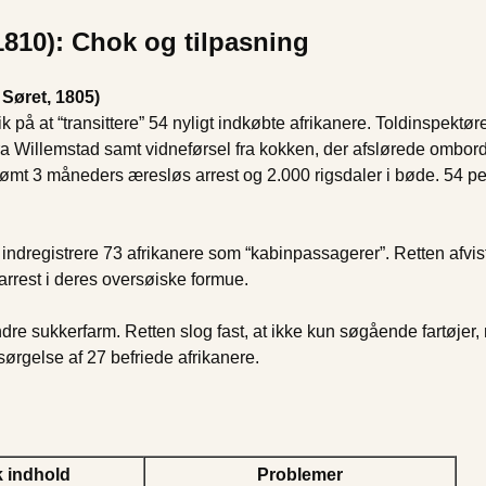
1810): Chok og tilpasning
Søret, 1805)
å at “transittere” 54 nyligt indkøbte afrikanere. Toldinspektør
a Willemstad samt vidneførsel fra kokken, der afslørede ombord
idømt 3 måneders æresløs arrest og 2.000 rigsdaler i bøde. 54 p
indregistrere 73 afrikanere som “kabinpassagerer”. Retten afvi
arrest i deres oversøiske formue.
indre sukkerfarm. Retten slog fast, at ikke kun søgående fartøjer
rsørgelse af 27 befriede afrikanere.
k indhold
Problemer