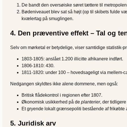
De bandt den oversøiske søret tættere til metropolen
Bødeniveauet blev sat så højt (op til skibets fulde v
kvælertag på smuglingen.
4. Den præventive effekt – Tal og t
Selv om mørketal er betydelige, viser samtidige statistik-
1803-1805: anslået 1.200 illicitte afrikanere indført.
1806-1810: 430.
1811-1820: under 100 – hovedsageligt via mellem-car
Nedgangen skyldtes ikke alene dommene, men også:
Britisk flådekontrol i regionen efter 1807.
Økonomisk usikkerhed på de
planterier
, der tidlige
Et gryende lokalt grænsepoliti bestående af frikøbte 
5. Juridisk arv