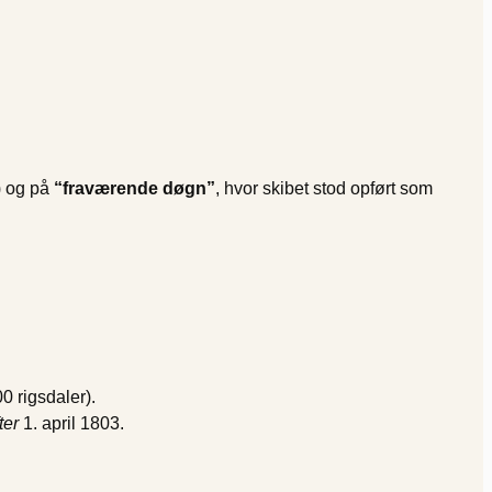
) og på
“fraværende døgn”
, hvor skibet stod opført som
0 rigsdaler).
ter
1. april 1803.