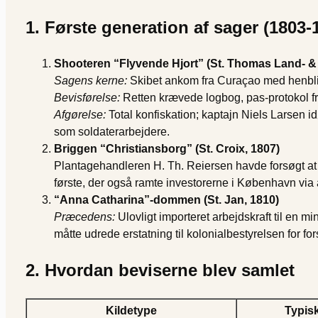
1. Første generation af sager (1803-
Shooteren “
Flyvende Hjort”
(St. Thomas Land- & 
Sagens kerne:
Skibet ankom fra Curaçao med henblik p
Bevisførelse:
Retten krævede logbog, pas-protokol fr
Afgørelse:
Total konfiskation; kaptajn Niels Larsen 
som soldaterarbejdere.
Briggen “Christiansborg” (St. Croix, 1807)
Plantagehandleren H. Th. Reiersen havde forsøgt at 
første, der også ramte investorerne i København via 
“Anna Catharina”-dommen (St. Jan, 1810)
Præcedens:
Ulovligt importeret arbejdskraft til en m
måtte udrede erstatning til kolonialbestyrelsen for fo
2. Hvordan beviserne blev samlet
Kildetype
Typis