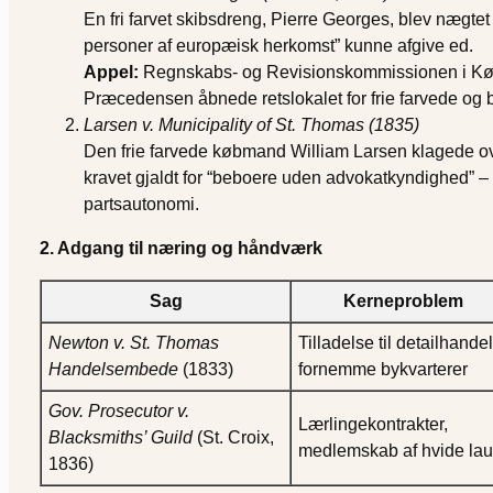
En fri farvet skibsdreng, Pierre Georges, blev nægte
personer af europæisk herkomst” kunne afgive ed.
Appel:
Regnskabs- og Revisionskommissionen i Kø
Præcedensen åbnede retslokalet for frie farvede og b
Larsen v. Municipality of St. Thomas (1835)
Den frie farvede købmand William Larsen klagede ove
kravet gjaldt for “beboere uden advokatkyndighed” –
partsautonomi.
2. Adgang til næring og håndværk
Sag
Kerneproblem
Newton v. St. Thomas
Tilladelse til detailhandel
Handelsembede
(1833)
fornemme bykvarterer
Gov. Prosecutor v.
Lærlingekontrakter,
Blacksmiths’ Guild
(St. Croix,
medlemskab af hvide la
1836)