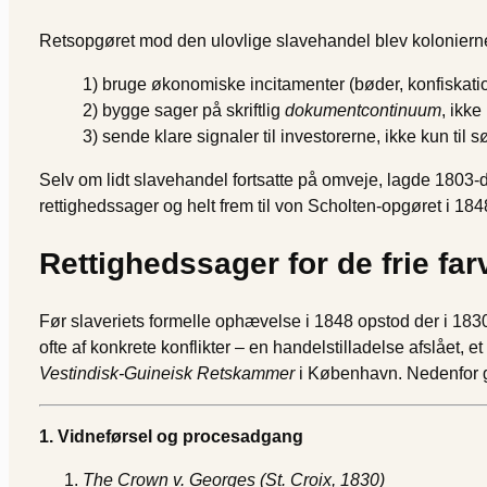
Retsopgøret mod den ulovlige slavehandel blev koloniernes
1) bruge økonomiske incitamenter (bøder, konfiskation)
2) bygge sager på skriftlig
dokumentcontinuum
, ikke
3) sende klare signaler til investorerne, ikke kun til 
Selv om lidt slavehandel fortsatte på omveje, lagde 1803
rettighedssager og helt frem til von Scholten-opgøret i 184
Rettighedssager for de frie far
Før slaveriets formelle ophævelse i 1848 opstod der i 183
ofte af konkrete konflikter – en handelstilladelse afslået, et
Vestindisk-Guineisk Retskammer
i København. Nedenfor g
1. Vidneførsel og procesadgang
The Crown v. Georges (St. Croix, 1830)