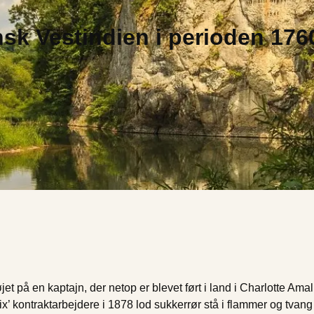
nsk Vestindien i perioden 176
et på en kaptajn, der netop er blevet ført i land i Charlotte Amal
ix’ kontraktarbejdere i 1878 lod sukkerrør stå i flammer og tvang