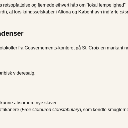
s retsopfattelse og fjernede ethvert håb om “lokal lempelighed”.
ærdi), at forsikringsselskaber i Altona og København indførte
eksp
endenser
protokoller fra Gouvernements‐kontoret på St. Croix en markant 
ibisk videresalg.
re kunne absorbere nye slaver.
afrikanere (
Free Coloured Constabulary
), som kendte smuglern