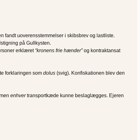
en fandt uoverensstemmelser i skibsbrev og lastliste.
stigning på Gullkysten.
ersoner erklæret
“kronens frie hænder”
og kontraktansat
ste forklaringen som
dolus
(svig). Konfiskationen blev den
, men
enhver
transportkæde kunne beslaglægges. Ejeren