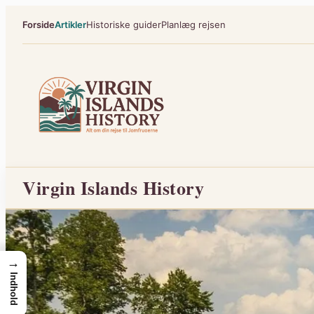
Spring
Forside
Artikler
Historiske guider
Planlæg rejsen
til
indhold
Virgin Islands History
→
Indhold