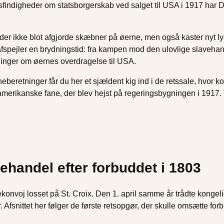
idsfindigheder om statsborgerskab ved salget til USA i 1917 har 
 der ikke blot afgjorde skæbner på øerne, men også kaster nyt
spejler en brydningstid: fra kampen mod den ulovlige slavehandel
linger om øernes overdragelse til USA.
eretninger får du her et sjældent kig ind i de retssale, hvor ko
amerikanske fane, der blev hejst på regeringsbygningen i 1917.
ehandel efter forbuddet i 1803
vekonvoj losset på St. Croix. Den 1. april samme år trådte konge
ar. Afsnittet her følger de første retsopgør, der skulle omsætte f