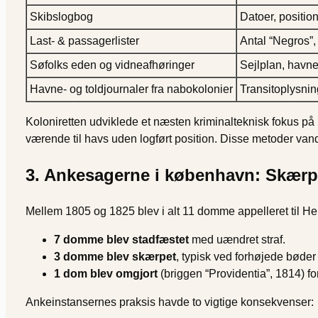
Skibslogbog
Datoer, position
Last- & passagerlister
Antal “Negros”,
Søfolks eden og vidneafhøringer
Sejlplan, hav
Havne- og toldjournaler fra nabokolonier
Transitoplysning
Koloniretten udviklede et næsten kriminalteknisk fokus på
værende til havs uden logført position. Disse metoder vand
3. Ankesagerne i københavn: Skærpe
Mellem 1805 og 1825 blev i alt 11 domme appelleret til H
7 domme blev stadfæstet
med uændret straf.
3 domme blev skærpet
, typisk ved forhøjede bøder 
1 dom blev omgjort
(briggen “Providentia”, 1814) f
Ankeinstansernes praksis havde to vigtige konsekvenser: