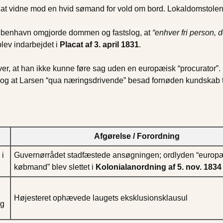
t at vidne mod en hvid sømand for vold om bord. Lokaldomstolen 
benhavn omgjorde dommen og fastslog, at
“enhver fri person, d
lev indarbejdet i
Placat af 3. april 1831
.
r, at han ikke kunne føre sag uden en europæisk “procurator”.
 og at Larsen “qua næringsdrivende” besad fornøden kundskab ti
Afgørelse / Forordning
 i
Guvernørrådet stadfæstede ansøgningen; ordlyden “europ
købmand” blev slettet i
Kolonialanordning af 5. nov. 1834
Højesteret ophævede laugets eksklusionsklausul
ug