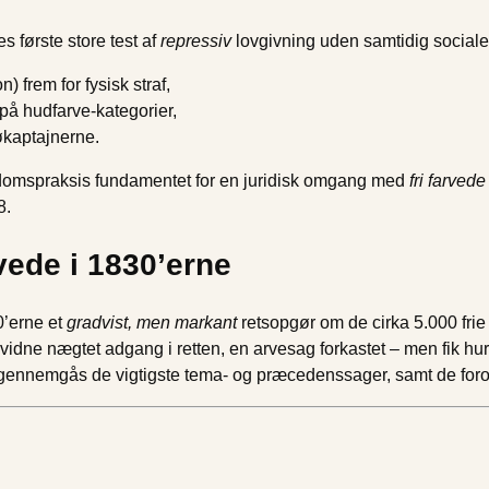
 første store test af
repressiv
lovgivning uden samtidig sociale 
 frem for fysisk straf,
 på hudfarve‐kategorier,
søkaptajnerne.
-domspraksis fundamentet for en juridisk omgang med
fri farvede
8.
vede i 1830’erne
0’erne et
gradvist, men markant
retsopgør om de cirka 5.000 frie
 vidne nægtet adgang i retten, en arvesag forkastet – men fik hurtig
ennemgås de vigtigste tema- og præcedenssager, samt de foror