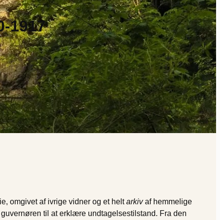
0-1917
ie, omgivet af ivrige vidner og et helt
arkiv
af hemmelige
 guvernøren til at erklære undtagelsestilstand. Fra den