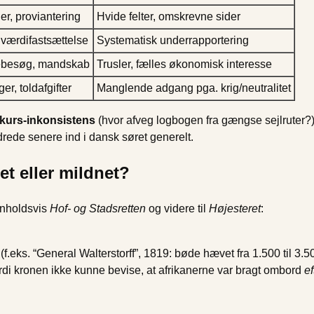
er, proviantering
Hvide felter, omskrevne sider
 værdifastsættelse
Systematisk underrapportering
nebesøg, mandskab
Trusler, fælles økonomisk interesse
er, toldafgifter
Manglende adgang pga. krig/neutralitet
kurs-inkonsistens
(hvor afveg logbogen fra gængse sejlruter?
rede senere ind i dansk søret generelt.
t eller mildnet?
enholdsvis
Hof- og Stadsretten
og videre til
Højesteret
:
(f.eks. “General Walterstorff”, 1819: bøde hævet fra 1.500 til 3.50
ordi kronen ikke kunne bevise, at afrikanerne var bragt ombord
ef