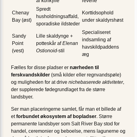
af konkylie
revene
Spredt
Chenay
Korttidsophold
husholdningsaffald,
Bay (øst)
under skaldyrshøst
sporadiske ildsteder
Specialiseret
Sandy
Lille skaldynge +
indsamling af
Point
potteskår af
Elenan
havskildpaddens
(vest)
Ostionoid
-stil
æg
Fælles for disse pladser er
nærheden til
ferskvandskilder
(små kilder eller regnvandspøle)
og muligheden for at drive
nichebaserede aktiviteter
,
der supplerede fødegrundlaget fra de større
landsbyer.
Ser man placeringerne samlet, får man et billede af
et
forbundet økosystem af bopladser
. Større
permanente landsbyer som Salt River Bay stod for
handel, ceremonier og beboelse, mens lagunerne og