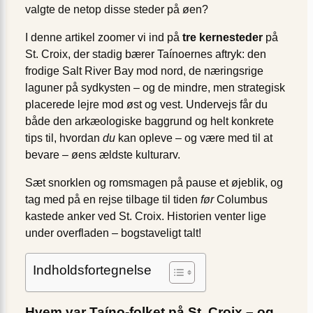
valgte de netop disse steder på øen?
I denne artikel zoomer vi ind på
tre kernesteder
på
St. Croix, der stadig bærer Taínoernes aftryk: den
frodige Salt River Bay mod nord, de næringsrige
laguner på sydkysten – og de mindre, men strategisk
placerede lejre mod øst og vest. Undervejs får du
både den arkæologiske baggrund og helt konkrete
tips til, hvordan
du
kan opleve – og være med til at
bevare – øens ældste kulturarv.
Sæt snorklen og romsmagen på pause et øjeblik, og
tag med på en rejse tilbage til tiden
før
Columbus
kastede anker ved St. Croix. Historien venter lige
under overfladen – bogstaveligt talt!
Indholdsfortegnelse
Hvem var Taíno-folket på St. Croix – og