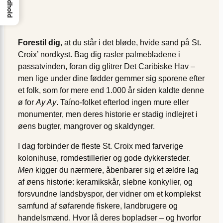
Indhold
Forestil dig
, at du står i det bløde, hvide sand på St.
Croix’ nordkyst. Bag dig rasler palmebladene i
passatvinden, foran dig glitrer Det Caribiske Hav –
men lige under dine fødder gemmer sig sporene efter
et folk, som for mere end 1.000 år siden kaldte denne
ø for
Ay Ay
. Taíno-folket efterlod ingen mure eller
monumenter, men deres historie er stadig indlejret i
øens bugter, mangrover og skaldynger.
I dag forbinder de fleste St. Croix med farverige
kolonihuse, romdestillerier og gode dykkersteder.
Men
kigger du nærmere, åbenbarer sig et ældre lag
af øens historie: keramikskår, slebne konkylier, og
forsvundne landsbyspor, der vidner om et komplekst
samfund af søfarende fiskere, landbrugere og
handelsmænd. Hvor lå deres bopladser – og hvorfor