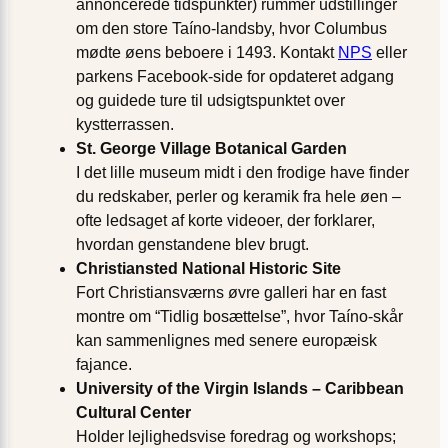
annoncerede tidspunkter) rummer udstillinger
om den store Taíno-landsby, hvor Columbus
mødte øens beboere i 1493. Kontakt
NPS
eller
parkens Facebook-side for opdateret adgang
og guidede ture til udsigtspunktet over
kystterrassen.
St. George Village Botanical Garden
I det lille museum midt i den frodige have finder
du redskaber, perler og keramik fra hele øen –
ofte ledsaget af korte videoer, der forklarer,
hvordan genstandene blev brugt.
Christiansted National Historic Site
Fort Christiansværns øvre galleri har en fast
montre om “Tidlig bosættelse”, hvor Taíno-skår
kan sammenlignes med senere europæisk
fajance.
University of the Virgin Islands – Caribbean
Cultural Center
Holder lejlighedsvise foredrag og workshops;