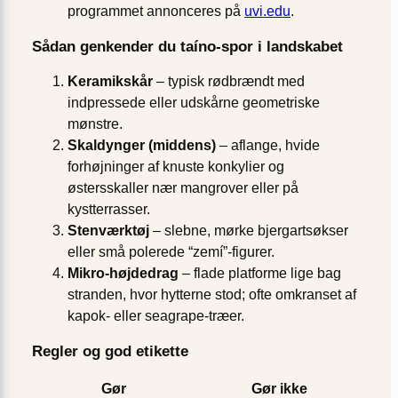
programmet annonceres på
uvi.edu
.
Sådan genkender du taíno-spor i landskabet
Keramikskår
– typisk rødbrændt med
indpressede eller udskårne geometriske
mønstre.
Skaldynger (middens)
– aflange, hvide
forhøjninger af knuste konkylier og
østersskaller nær mangrover eller på
kystterrasser.
Stenværktøj
– slebne, mørke bjergartsøkser
eller små polerede “zemí”-figurer.
Mikro-højdedrag
– flade platforme lige bag
stranden, hvor hytterne stod; ofte omkranset af
kapok- eller seagrape-træer.
Regler og god etikette
Gør
Gør ikke