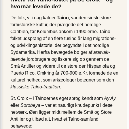
hvornår levede de?
De folk, vi i dag kalder
Taíno
, var den sidste store
forhistoriske kultur, der prægede det nordlige
Caribien, før Kolumbus ankom i 1490’erne. Taíno-
folket udsprang af en flere tusind år lang migrations-
og udviklingshistorie, der begyndte i det nordlige
Sydamerika. Herfra bevægede bølger af
arawak-
talende
jordbrugere og fiskere sig op gennem de
Små Antiller og videre til de store øer Hispaniola og
Puerto Rico. Omkring år 700-900 e.Kr. formede de en
kulturel helhed, som arkæologer betegner som den
klassiske Taíno-tradition
.
St. Croix – i Taínoernes eget sprog kendt som
Ay Ay
eller
Sorobeya
– var et naturligt knudepunkt i dette
netværk. Øen ligger midt mellem de Små og Store
Antiller og tilbød alt, hvad et Taíno-samfund
behøvede: