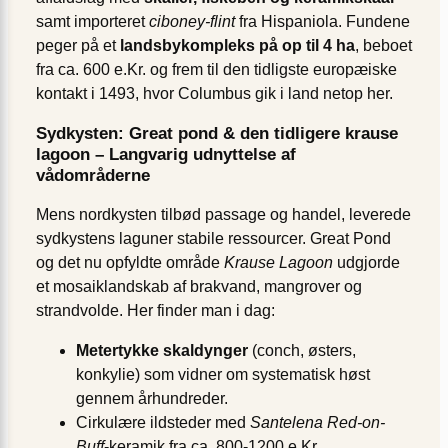
samt importeret
ciboney-flint
fra Hispaniola. Fundene
peger på et
landsbykompleks på op til 4 ha
, beboet
fra ca. 600 e.Kr. og frem til den tidligste europæiske
kontakt i 1493, hvor Columbus gik i land netop her.
Sydkysten: Great pond & den tidligere krause
lagoon – Langvarig udnyttelse af
vådområderne
Mens nordkysten tilbød passage og handel, leverede
sydkystens laguner stabile ressourcer. Great Pond
og det nu opfyldte område
Krause Lagoon
udgjorde
et mosaiklandskab af brakvand, mangrover og
strandvolde. Her finder man i dag:
Metertykke skaldynger
(conch, østers,
konkylie) som vidner om systematisk høst
gennem århundreder.
Cirkulære ildsteder med
Santelena Red-on-
Buff
-keramik fra ca. 800-1200 e.Kr.