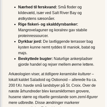
Nærhed til ferskvand:
Små floder og
kildevæld, især ved Salt River Bay og
østkystens sæsonåer.
Rige fiskeri- og skalddyrsbanker:
Mangrovelaguner og koralrev gav stabile
proteinressourcer.
Dyrkbar jord:
De lavtliggende terrasser bag
kysten kunne nemt ryddes til maniok, batat og
majs.
Beskyttede bugter:
Naturlige ankerpladser
gjorde handel og rejser mellem øerne lettere.
Arkæologien viser, at
tidligere keramiske kulturer
–
lokalt kaldet Saladoid og Ostionoid – allerede fra ca.
200 f.Kr. havde små landsbyer på St. Croix. Over de
næste århundreder blev keramikformen grovere,
husene større og rituelle genstande som
zemí-figurer
mere udbredte. Disse ændringer markerer