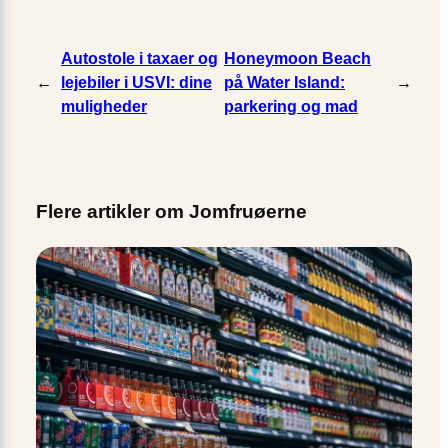
Autostole i taxaer og
Honeymoon Beach
←
lejebiler i USVI: dine
på Water Island:
→
muligheder
parkering og mad
Flere artikler om Jomfruøerne