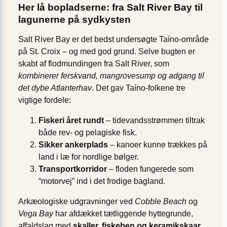
Her lå bopladserne: fra Salt River Bay til
lagunerne på sydkysten
Salt River Bay er det bedst undersøgte Taíno-område
på St. Croix – og med god grund. Selve bugten er
skabt af flodmundingen fra Salt River, som
kombinerer ferskvand, mangrovesump og adgang til
det dybe Atlanterhav
. Det gav Taíno-folkene tre
vigtige fordele:
Fiskeri året rundt
– tidevandsstrømmen tiltrak
både rev- og pelagiske fisk.
Sikker ankerplads
– kanoer kunne trækkes på
land i læ for nordlige bølger.
Transportkorridor
– floden fungerede som
“motorvej” ind i det frodige bagland.
Arkæologiske udgravninger ved
Cobble Beach
og
Vega Bay
har afdækket tætliggende hyttegrunde,
affaldslag med
skaller, fiskeben og keramikskaar