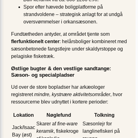
Spor efter hævede boligplatforme på
strandvoldene – strategisk anlagt for at undgå
oversvømmelser i orkansæsonen.
Fundtætheden antyder, at området tjente som
flerfunktionelt center
: helårsboliger kombineret med
sæsonbetonede fangstlejre under skaldyrstoppe og
pelagiske fisketræk.
Østlige bugter & den vestlige sandtange:
Sæson- og specialpladser
Ud over de store bopladser har arkæologer
registreret
mindre, kystnære aktivitetsområder
, hvor
ressourcerne blev udnyttet i kortere perioder:
Lokation
Nøglefund
Tolkning
Skarer af
fine-ware
Sæsonlejr for
Jack/Isaac
keramik
, fiskekroge
langlinefiskeri på
Bay (øst)