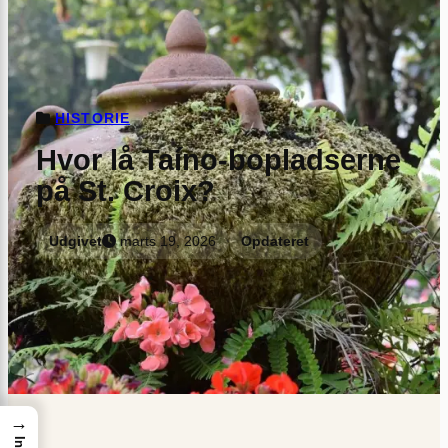
HISTORIE
Hvor lå Taíno-bopladserne
på St. Croix?
Udgivet
marts 19, 2026
Opdateret
→