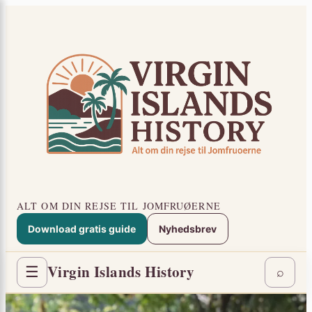
Spring
×
til
indhold
ALT OM DIN REJSE TIL JOMFRUØERNE
Download gratis guide
Nyhedsbrev
Virgin Islands History
☰
⌕