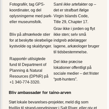
Fotografér, tag GPS-
Saml
ikke
artefakter op –
koordinater, og del
det er strafbart ifølge
oplysningerne med park-
Virgin Islands Code,
eller museumsfolk.
Title 29, Chapter 17.
Grav ikke i jorden og flyt
Bliv på afmærkede stier
ikke sten; selv små
for at beskytte skrøbelige
indgreb ødelægger
kystvolde og skaldynger.
lagene, arkæologer bruger
til tidsbestemmelse.
Rapportér utilsigtede
Del ikke præcise
fund til Department of
lokationer offentligt på
Planning & Natural
sociale medier – det frister
Resources (DPNR) på
“pott-hunters”.
+1 340-774-3320.
Bliv ambassadør for taíno-arven
Støt lokale bevarelses-projekter, meld dig som
frivillig til strand-oprydninger i Salt River, eller giv et