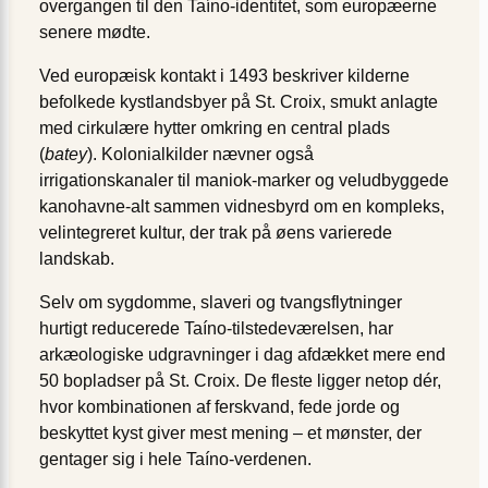
overgangen til den Taíno-identitet, som europæerne
senere mødte.
Ved europæisk kontakt i 1493 beskriver kilderne
befolkede kystlandsbyer på St. Croix, smukt anlagte
med cirkulære hytter omkring en central plads
(
batey
). Kolonialkilder nævner også
irrigationskanaler til maniok-marker og veludbyggede
kano­havne-alt sammen vidnesbyrd om en kompleks,
velintegreret kultur, der trak på øens varierede
landskab.
Selv om sygdomme, slaveri og tvangsflytninger
hurtigt reducerede Taíno-tilstedeværelsen, har
arkæologiske udgravninger i dag afdækket mere end
50 bopladser på St. Croix. De fleste ligger netop dér,
hvor kombinationen af ferskvand, fede jorde og
beskyttet kyst giver mest mening – et mønster, der
gentager sig i hele Taíno-verdenen.