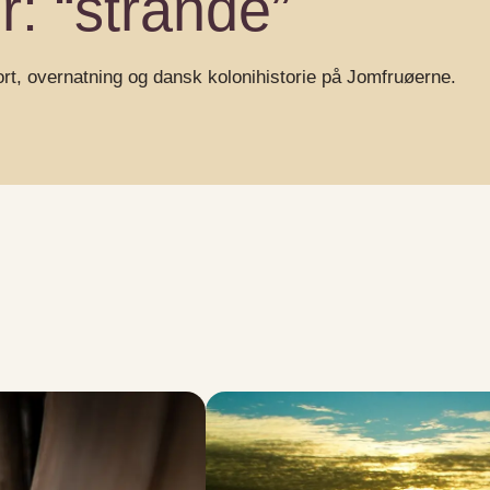
r: “strande”
ort, overnatning og dansk kolonihistorie på Jomfruøerne.