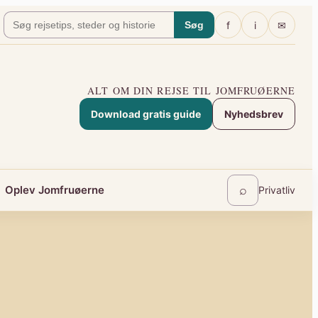
f
i
✉
Søg
ALT OM DIN REJSE TIL JOMFRUØERNE
Download gratis guide
Nyhedsbrev
⌕
Oplev Jomfruøerne
Privatliv