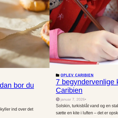
OPLEV CARIBIEN
7 begyndervenlige k
dan bor du
Caribien
januar 7, 2026
•
Solskin, turkisblåt vand og en st
skyller ind over det
sætte en kite i luften – det er ops