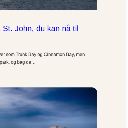
 St. John, du kan nå til
otiver som Trunk Bay og Cinnamon Bay, men
lpark, og bag de…