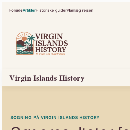
Spring
Forside
Artikler
Historiske guider
Planlæg rejsen
til
indhold
Virgin Islands History
SØGNING PÅ VIRGIN ISLANDS HISTORY