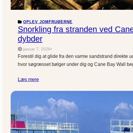
OPLEV JOMFRUØERNE
Snorkling fra stranden ved Cane
dybder
januar 7, 2026
•
Forestil dig at glide fra den varme sandstrand direkte u
hvor søgræsset bølger under dig og Cane Bay Wall be
Læs mere