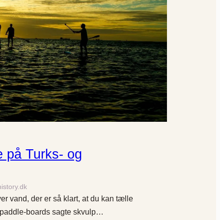
e på Turks- og
history.dk
ver vand, der er så klart, at du kan tælle
 paddle-boards sagte skvulp…