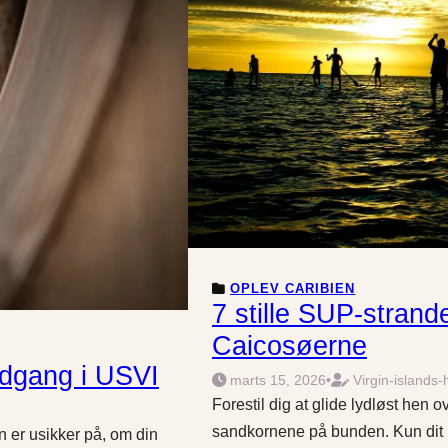
OPLEV CARIBIEN
7 stille SUP-strand
Caicosøerne
adgang i USVI
marts 15, 2026
•
Virgin-islands-
Forestil dig at glide lydløst hen o
sandkornene på bunden. Kun dit
 er usikker på, om din