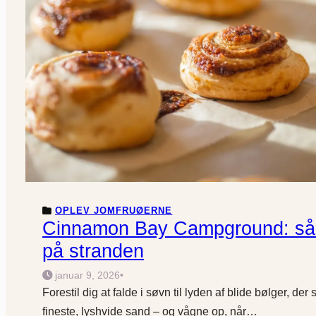
OPLEV JOMFRUØERNE
Cinnamon Bay Campground: så
på stranden
januar 9, 2026
•
Forestil dig at falde i søvn til lyden af blide bølger, der 
fineste, lyshvide sand – og vågne op, når…