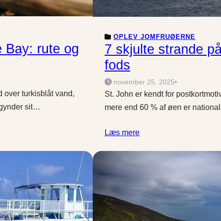
OPLEV JOMFRUØERNE
 Bay: rute og
7 skjulte strande på
fods
november 25, 2025
•
d over turkisblåt vand,
St. John er kendt for postkortm
gynder sit…
mere end 60 % af øen er nationa
Læs mere