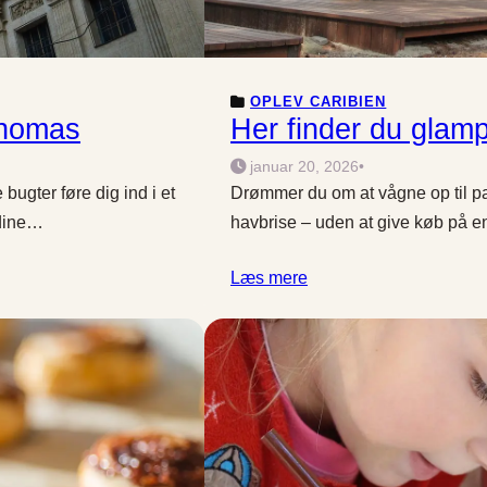
OPLEV CARIBIEN
Thomas
Her finder du glamp
januar 20, 2026
•
ugter føre dig ind i et
Drømmer du om at vågne op til pa
 dine…
havbrise – uden at give køb på 
Læs mere