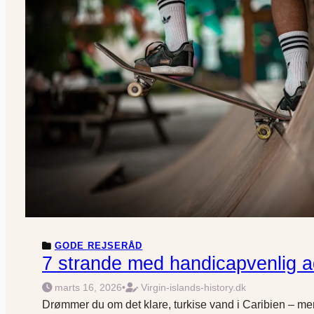
GODE REJSERÅD
7 strande med handicapvenlig 
marts 16, 2026
•
Virgin-islands-history.dk
Drømmer du om det klare, turkise vand i Caribien – men