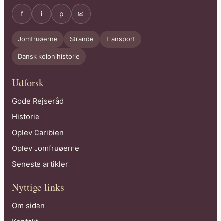
f
i
p
✉
Jomfruøerne
Strande
Transport
Dansk kolonihistorie
Udforsk
Gode Rejseråd
Historie
Oplev Caribien
Oplev Jomfruøerne
Seneste artikler
Nyttige links
Om siden