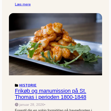
Læs mere
HISTORIE
Frikøb og manumission på St.
Thomas i perioden 1800-1848
januar 28, 2026
•
Forestil dig en solrig formiddag på havnefronten i