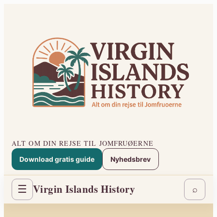
Spring
til
indhold
ALT OM DIN REJSE TIL JOMFRUØERNE
Download gratis guide
Nyhedsbrev
Virgin Islands History
☰
⌕