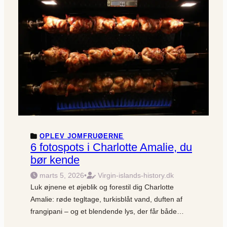
OPLEV JOMFRUØERNE
6 fotospots i Charlotte Amalie, du
bør kende
marts 5, 2026
•
Virgin-islands-history.dk
Luk øjnene et øjeblik og forestil dig Charlotte
Amalie: røde tegltage, turkisblåt vand, duften af
frangipani – og et blendende lys, der får både…