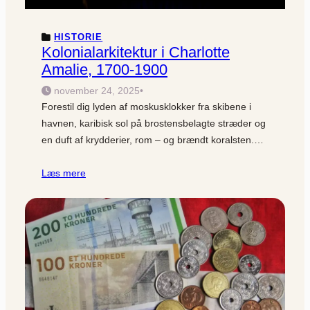
HISTORIE
Kolonialarkitektur i Charlotte
Amalie, 1700-1900
november 24, 2025
•
Forestil dig lyden af moskusklokker fra skibene i
havnen, karibisk sol på brostensbelagte stræder og
en duft af krydderier, rom – og brændt koralsten.…
Læs mere