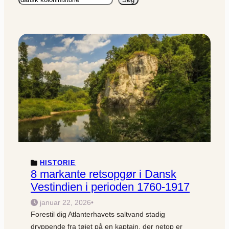
HISTORIE
8 markante retsopgør i Dansk
Vestindien i perioden 1760-1917
januar 22, 2026
•
Forestil dig Atlanterhavets saltvand stadig
dryppende fra tøjet på en kaptajn, der netop er