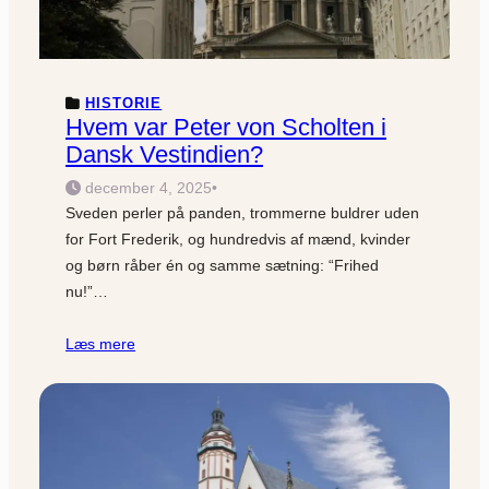
HISTORIE
Hvem var Peter von Scholten i
Dansk Vestindien?
december 4, 2025
•
Sveden perler på panden, trommerne buldrer uden
for Fort Frederik, og hundredvis af mænd, kvinder
og børn råber én og samme sætning: “Frihed
nu!”…
Læs mere