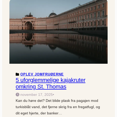
OPLEV JOMFRUØERNE
5 uforglemmelige kajakruter
omkring St. Thomas
november 17, 2025
•
Kan du høre det? Det blide plask fra pagajen mod
turkisblåt vand, det fjerne skrig fra en fregatfugl, og
dit eget hjerte, der banker…