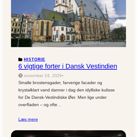
HISTORIE
6 vigtige forter i Dansk Vestindien
november 24, 2025
•
Smalle brostensgader, farverige facader og
krystalklart vand danner i dag den idylliske kulisse
for De Dansk-Vestindiske Øer. Men lige under
overfladen – og ofte…
Læs mere