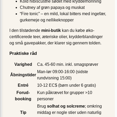
Kold hibiscusthe sødet med krydderhonning
Chutney af grøn papaya og muskat
“Fire tonic” – en mild, lokal bitters med ingefær,
gurkemeje og nellikeknopper
I den tilstødende
mini-butik
kan du købe øko­
certificerede teer, æteriske olier, krydderblandinger
og små gavepakker, der klarer sig gennem tolden.
Praktiske råd
Varighed
Ca. 45-60 min. inkl. smagsprøver
Man-lør 09:00-16:00 (sidste
Åbningstider
rundvisning 15:00)
Entré
10-12 EC$ (børn under 6 gratis)
Forud­
Kun påkrævet for grupper >10
booking
personer
Brug
solhat og solcreme
; omkring
Tip
middag er nogle stier uden naturlig