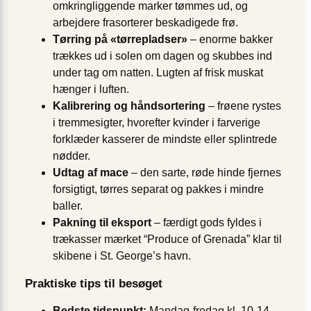
omkringliggende marker tømmes ud, og
arbejdere frasorterer beskadigede frø.
Tørring på «tørrepladser»
– enorme bakker
trækkes ud i solen om dagen og skubbes ind
under tag om natten. Lugten af frisk muskat
hænger i luften.
Kalibrering og håndsortering
– frøene rystes
i tremmesigter, hvorefter kvinder i farverige
forklæder kasserer de mindste eller splintrede
nødder.
Udtag af mace
– den sarte, røde hinde fjernes
forsigtigt, tørres separat og pakkes i mindre
baller.
Pakning til eksport
– færdigt gods fyldes i
trækasser mærket “Produce of Grenada” klar til
skibene i St. George’s havn.
Praktiske tips til besøget
Bedste tidspunkt:
Mandag-fredag kl. 10-14,