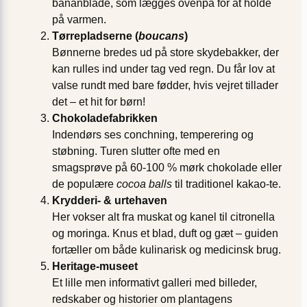
bananblade, som lægges ovenpå for at holde
på varmen.
Tørrepladserne (
boucans
)
Bønnerne bredes ud på store skydebakker, der
kan rulles ind under tag ved regn. Du får lov at
valse rundt med bare fødder, hvis vejret tillader
det – et hit for børn!
Chokolade­fabrikken
Indendørs ses conchning, temperering og
støbning. Turen slutter ofte med en
smagsprøve på 60-100 % mørk chokolade eller
de populære
cocoa balls
til traditionel kakao-te.
Krydderi- & urtehaven
Her vokser alt fra muskat og kanel til citronella
og moringa. Knus et blad, duft og gæt – guiden
fortæller om både kulinarisk og medicinsk brug.
Heritage-museet
Et lille men informativt galleri med billeder,
redskaber og historier om plantagens