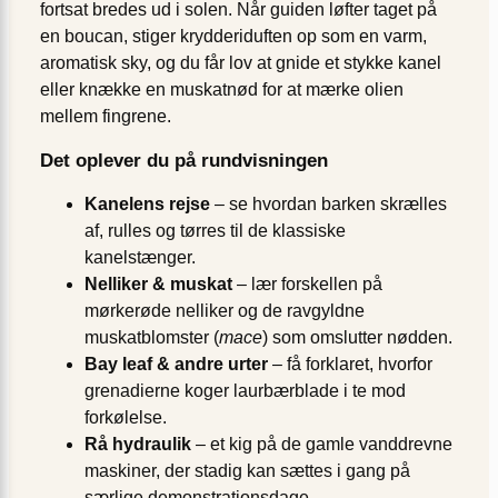
fortsat bredes ud i solen. Når guiden løfter taget på
en boucan, stiger krydderiduften op som en varm,
aromatisk sky, og du får lov at gnide et stykke kanel
eller knække en muskatnød for at mærke olien
mellem fingrene.
Det oplever du på rundvisningen
Kanelens rejse
– se hvordan barken skrælles
af, rulles og tørres til de klassiske
kanelstænger.
Nelliker & muskat
– lær forskellen på
mørkerøde nelliker og de ravgyldne
muskatblomster (
mace
) som omslutter nødden.
Bay leaf & andre urter
– få forklaret, hvorfor
grenadierne koger laurbærblade i te mod
forkølelse.
Rå hydraulik
– et kig på de gamle vanddrevne
maskiner, der stadig kan sættes i gang på
særlige demonstrationsdage.