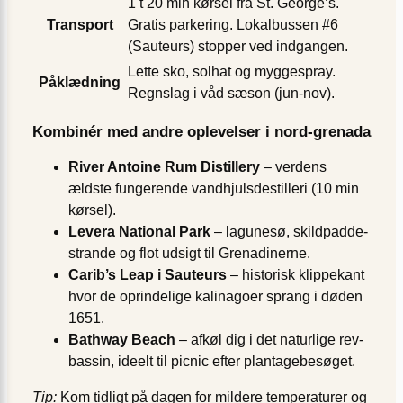
1 t 20 min kørsel fra St. George’s.
Transport
Gratis parkering. Lokalbussen #6
(Sauteurs) stopper ved indgangen.
Lette sko, solhat og myggespray.
Påklædning
Regnslag i våd sæson (jun-nov).
Kombinér med andre oplevelser i nord-grenada
River Antoine Rum Distillery
– verdens
ældste fungerende vandhjulsdestilleri (10 min
kørsel).
Levera National Park
– lagunesø, skildpadde­
strande og flot udsigt til Grenadinerne.
Carib’s Leap i Sauteurs
– historisk klippekant
hvor de oprindelige kalinagoer sprang i døden
1651.
Bathway Beach
– afkøl dig i det naturlige rev-
bassin, ideelt til picnic efter plantagebesøget.
Tip:
Kom tidligt på dagen for mildere temperaturer og