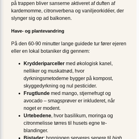
på trappen bliver sanserne aktiveret af duften af
kardemomme, citronverbena og vaniljeorkidéer, der
slynger sig op ad balkonen.
Have- og plantevandring
På den 60-90 minutter lange guidede tur fører ejeren
eller en lokal botaniker dig gennem:
Krydderiparceller
med økologisk kanel,
nelliker og muskatnød, hvor
dyrkningsmetoderne bygger på kompost,
skyggedyrkning og nul pesticider.
Frugtlunde
med mango, stjernefrugt og
avocado – smagsprøver er inkluderet, når
noget er modent.
Urtebedene
, hvor basilikum, moringa og
citronmelisse tørres til husets egne te-
blandinger.
Bistader
; honningen serveres senere til
high