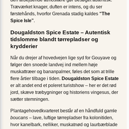
Træværket knager, duften er intens, og du ser
førstehånds, hvorfor Grenada stadig kaldes
“The
Spice Isle”
.
Dougaldston Spice Estate – Autentisk
tidslomme blandt tørrepladser og
krydderier
Når du drejer af hovedvejen lige syd for Gouyave og
følger den snoede landvej ind mellem høje
muskattræer og bananpalmer, føles det som at trille
flere årtier tilbage i tiden.
Dougaldston Spice Estate
er alt andet end et poleret turistshow – her er det rød
jord, skæve træbygninger og historiens vingesus, der
sætter stemningen.
Plantagehovedkvarteret består af en håndfuld gamle
boucans
– lave, luftige tørrepladser fra kolonitiden,
hvor kanelbark, nelliker, muskatnød og laurbærblade