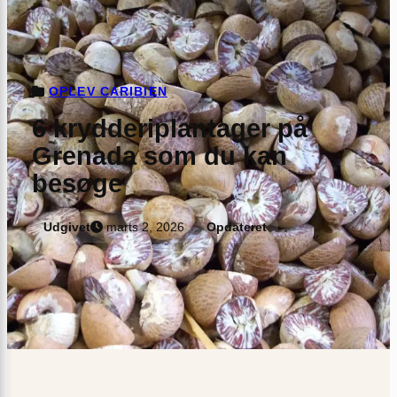
OPLEV CARIBIEN
6 krydderiplantager på
Grenada som du kan
besøge
Udgivet
marts 2, 2026
Opdateret