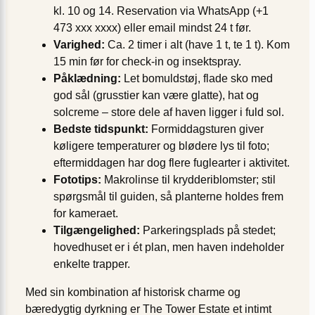
kl. 10 og 14. Reservation via WhatsApp (+1
473 xxx xxxx) eller email mindst 24 t før.
Varighed:
Ca. 2 timer i alt (have 1 t, te 1 t). Kom
15 min før for check-in og insekt­spray.
Påklædning:
Let bomuldstøj, flade sko med
god sål (grusstier kan være glatte), hat og
solcreme – store dele af haven ligger i fuld sol.
Bedste tidspunkt:
Formiddagsturen giver
køligere temperaturer og blødere lys til foto;
eftermiddagen har dog flere fuglearter i aktivitet.
Fototips:
Makrolinse til krydderiblomster; stil
spørgsmål til guiden, så planterne holdes frem
for kameraet.
Tilgængelighed:
Parkeringsplads på stedet;
hovedhuset er i ét plan, men haven indeholder
enkelte trapper.
Med sin kombination af historisk charme og
bæredygtig dyrkning er The Tower Estate et intimt