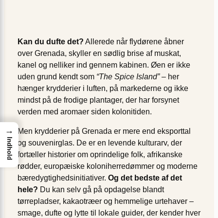
Kan du dufte det?
Allerede når flydørene åbner
over Grenada, skyller en sødlig brise af muskat,
kanel og nelliker ind gennem kabinen. Øen er ikke
uden grund kendt som
“The Spice Island”
– her
hænger krydderier i luften, på markederne og ikke
mindst på de frodige plantager, der har forsynet
verden med aromaer siden kolonitiden.
→
Men krydderier på Grenada er mere end eksporttal
Indhold
og souvenirglas. De er en levende kulturarv, der
fortæller historier om oprindelige folk, afrikanske
rødder, europæiske koloniherredømmer og moderne
bæredygtighedsinitiativer.
Og det bedste af det
hele?
Du kan selv gå på opdagelse blandt
tørrepladser, kakaotræer og hemmelige urtehaver –
smage, dufte og lytte til lokale guider, der kender hver