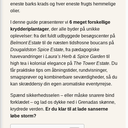
eneste barks krads og hver eneste frugts hemmelige
olier.
I denne guide præsenterer vi
6 meget forskellige
krydderiplantager
, der alle byder på unikke
oplevelser: fra det fuldt udbyggede besøgscenter på
Belmont Estate
til de næsten tidsfrosne boucans på
Dougaldston Spice Estate
, fra pædagogiske
havevandringer i
Laura’s Herb & Spice Garden
til
high tea i kolonial elegance på
The Tower Estate
. Du
får praktiske tips om åbningstider, rundvisninger,
smagsprøver og kombinerbare seværdigheder, så du
kan skræddersy din egen aromatiske eventyrrejse.
Spænd sikkerhedsselen – eller måske snarere bind
forklædet – og lad os dykke ned i Grenadas skønne,
krydrede verden.
Er du klar til at lade sanserne
løbe storm?