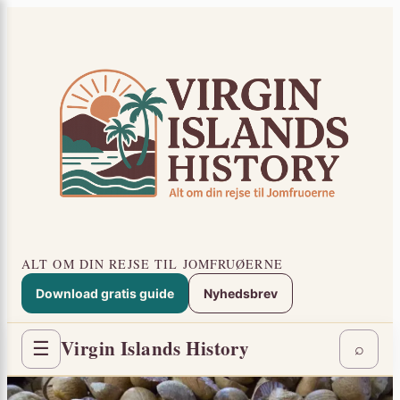
Spring
×
til
indhold
ALT OM DIN REJSE TIL JOMFRUØERNE
Download gratis guide
Nyhedsbrev
Virgin Islands History
☰
⌕