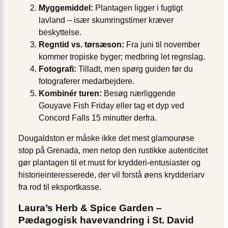
Myggemiddel:
Plantagen ligger i fugtigt
lavland – især skumringstimer kræver
beskyttelse.
Regntid vs. tørsæson:
Fra juni til november
kommer tropiske byger; medbring let regnslag.
Fotografi:
Tilladt, men spørg guiden før du
fotograferer medarbejdere.
Kombinér turen:
Besøg nærliggende
Gouyave Fish Friday eller tag et dyp ved
Concord Falls 15 minutter derfra.
Dougaldston er måske ikke det mest glamourøse
stop på Grenada, men netop den rustikke autenticitet
gør plantagen til et must for krydderi-entusiaster og
historieinteresserede, der vil forstå øens krydderiarv
fra rod til eksportkasse.
Laura’s Herb & Spice Garden –
Pædagogisk havevandring i St. David