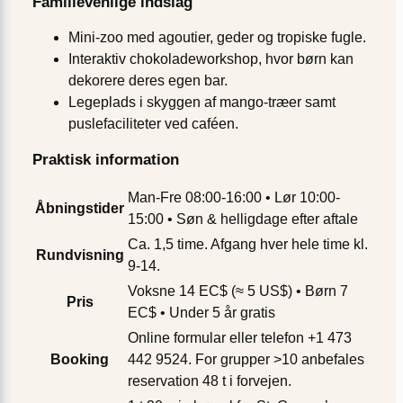
Familievenlige indslag
Mini-zoo med agoutier, geder og tropiske fugle.
Interaktiv chokoladeworkshop, hvor børn kan
dekorere deres egen bar.
Legeplads i skyggen af mango-træer samt
puslefaciliteter ved caféen.
Praktisk information
Man-Fre 08:00-16:00 • Lør 10:00-
Åbningstider
15:00 • Søn & helligdage efter aftale
Ca. 1,5 time. Afgang hver hele time kl.
Rundvisning
9-14.
Voksne 14 EC$ (≈ 5 US$) • Børn 7
Pris
EC$ • Under 5 år gratis
Online formular eller telefon +1 473
Booking
442 9524. For grupper >10 anbefales
reservation 48 t i forvejen.