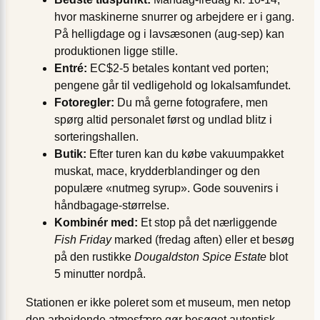
hvor maskinerne snurrer og arbejdere er i gang.
På helligdage og i lavsæsonen (aug-sep) kan
produktionen ligge stille.
Entré:
EC$2-5 betales kontant ved porten;
pengene går til vedligehold og lokalsamfundet.
Fotoregler:
Du må gerne fotografere, men
spørg altid personalet først og undlad blitz i
sorteringshallen.
Butik:
Efter turen kan du købe vakuumpakket
muskat, mace, krydderblandinger og den
populære «nutmeg syrup». Gode souvenirs i
håndbagage-størrelse.
Kombinér med:
Et stop på det nærliggende
Fish Friday
marked (fredag aften) eller et besøg
på den rustikke
Dougaldston Spice Estate
blot
5 minutter nordpå.
Stationen er ikke poleret som et museum, men netop
den arbejdende atmosfære gør besøget autentisk.