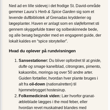
Ned ad en lille sidevej i det frodige St. David-område
gemmer
Laura’s Herb & Spice Garden
sig som et
levende duftbibliotek af Grenadas krydderier og
lægeplanter. Haven er anlagt som en sløjfe­formet sti
gennem skyggefulde træer og solbeskinnede bede,
og alle besøg begynder med en engageret guide, der
lokalt kaldes en “spice storyteller”.
Hvad du oplever på rundvisningen
Sanse­stationer:
Du bliver opfordret til at
gnide,
dufte og smage
kanelblad, citrongræs, pimento,
kakao­nibs, moringa og over 50 andre arter.
Guiden fortæller, hvordan hver plante bruges i
alt fra
oil-down
(nationalretten) til
hjemmebrygget hostesirup.
Folkemedicinsk viden:
Lær hvorfor granat­
æbleblade lægges i the mod feber, eller
hvordan revet muskatnød blandes med