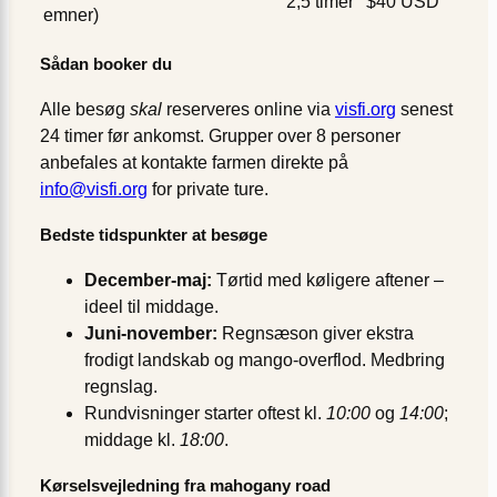
2,5 timer
$40 USD
emner)
Sådan booker du
Alle besøg
skal
reserveres online via
visfi.org
senest
24 timer før ankomst. Grupper over 8 personer
anbefales at kontakte farmen direkte på
info@visfi.org
for private ture.
Bedste tidspunkter at besøge
December-maj:
Tørtid med køligere aftener –
ideel til middage.
Juni-november:
Regnsæson giver ekstra
frodigt landskab og mango-overflod. Medbring
regnslag.
Rundvisninger starter oftest kl.
10:00
og
14:00
;
middage kl.
18:00
.
Kørselsvejledning fra mahogany road