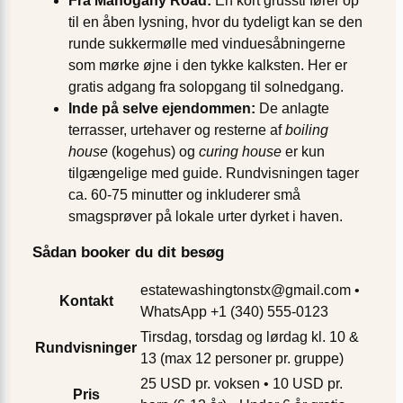
Fra Mahogany Road:
En kort grussti fører op
til en åben lysning, hvor du tydeligt kan se den
runde sukker­mølle med vinduesåbningerne
som mørke øjne i den tykke kalksten. Her er
gratis adgang fra solopgang til solnedgang.
Inde på selve ejendommen:
De anlagte
terrasser, urtehaver og resterne af
boiling
house
(kogehus) og
curing house
er kun
tilgængelige med guide. Rundvisningen tager
ca. 60-75 minutter og inkluderer små
smagsprøver på lokale urter dyrket i haven.
Sådan booker du dit besøg
estatewashingtonstx@gmail.com
•
Kontakt
WhatsApp +1 (340) 555-0123
Tirsdag, torsdag og lørdag kl. 10 &
Rundvisninger
13 (max 12 personer pr. gruppe)
25 USD pr. voksen • 10 USD pr.
Pris