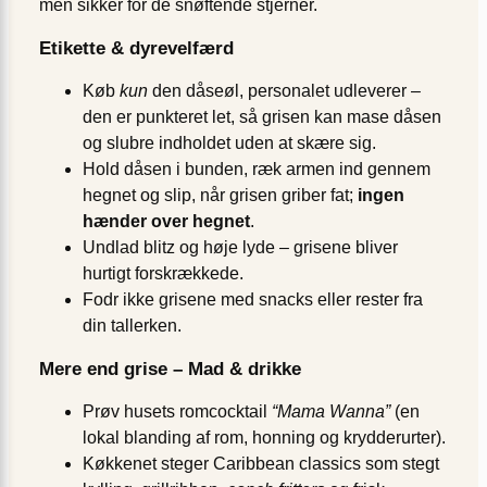
men sikker for de snøftende stjerner.
Etikette & dyrevelfærd
Køb
kun
den dåseøl, personalet udleverer –
den er punkteret let, så grisen kan mase dåsen
og slubre indholdet uden at skære sig.
Hold dåsen i bunden, ræk armen ind gennem
hegnet og slip, når grisen griber fat;
ingen
hænder over hegnet
.
Undlad blitz og høje lyde – grisene bliver
hurtigt forskrækkede.
Fodr ikke grisene med snacks eller rester fra
din tallerken.
Mere end grise – Mad & drikke
Prøv husets romcocktail
“Mama Wanna”
(en
lokal blanding af rom, honning og krydderurter).
Køkkenet steger Caribbean classics som stegt