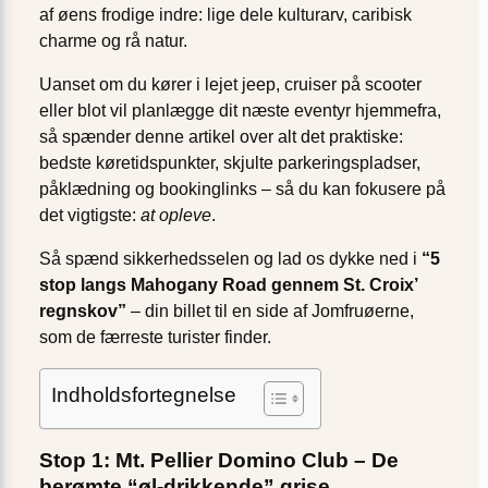
af øens frodige indre: lige dele kulturarv, caribisk
charme og rå natur.
Uanset om du kører i lejet jeep, cruiser på scooter
eller blot vil planlægge dit næste eventyr hjemmefra,
så spænder denne artikel over alt det praktiske:
bedste køretidspunkter, skjulte parkeringspladser,
påklædning og bookinglinks – så du kan fokusere på
det vigtigste:
at opleve
.
Så spænd sikkerhedsselen og lad os dykke ned i
“5
stop langs Mahogany Road gennem St. Croix’
regnskov”
– din billet til en side af Jomfruøerne,
som de færreste turister finder.
Indholdsfortegnelse
Stop 1: Mt. Pellier Domino Club – De
berømte “øl-drikkende” grise