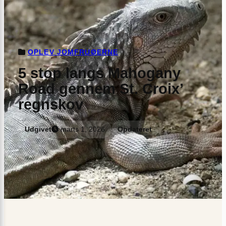
OPLEV JOMFRUØERNE
5 stop langs Mahogany
Road gennem St. Croix’
regnskov
Udgivet
marts 1, 2026
Opdateret