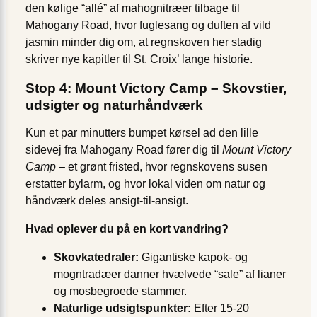
den kølige “allé” af mahognitræer tilbage til
Mahogany Road, hvor fuglesang og duften af vild
jasmin minder dig om, at regnskoven her stadig
skriver nye kapitler til St. Croix’ lange historie.
Stop 4: Mount Victory Camp – Skovstier,
udsigter og naturhåndværk
Kun et par minutters bumpet kørsel ad den lille
sidevej fra Mahogany Road fører dig til
Mount Victory
Camp
– et grønt fristed, hvor regnskovens susen
erstatter bylarm, og hvor lokal viden om natur og
håndværk deles ansigt-til-ansigt.
Hvad oplever du på en kort vandring?
Skovkatedraler:
Gigantiske kapok- og
mogntradæer danner hvælvede “sale” af lianer
og mosbegroede stammer.
Naturlige udsigtspunkter:
Efter 15-20