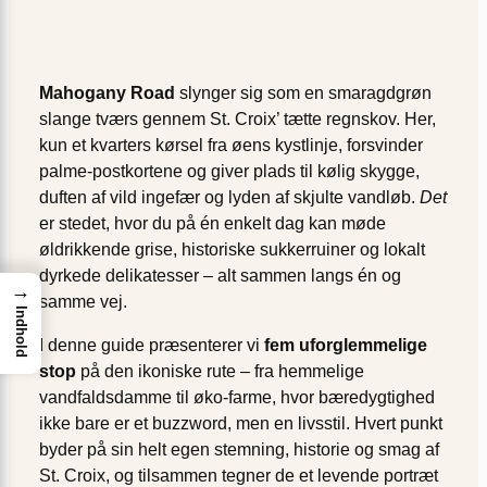
Mahogany Road
slynger sig som en smaragdgrøn
slange tværs gennem St. Croix’ tætte regnskov. Her,
kun et kvarters kørsel fra øens kystlinje, forsvinder
palme-postkortene og giver plads til kølig skygge,
duften af vild ingefær og lyden af skjulte vandløb.
Det
er stedet, hvor du på én enkelt dag kan møde
øldrikkende grise, historiske sukkerruiner og lokalt
dyrkede delikatesser – alt sammen langs én og
→
samme vej.
Indhold
I denne guide præsenterer vi
fem uforglemmelige
stop
på den ikoniske rute – fra hemmelige
vandfaldsdamme til øko-farme, hvor bæredygtighed
ikke bare er et buzzword, men en livsstil. Hvert punkt
byder på sin helt egen stemning, historie og smag af
St. Croix, og tilsammen tegner de et levende portræt