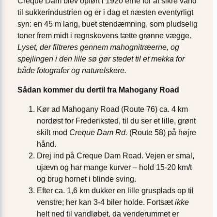
Creque Dam blev opført i 1920’erne for at sikre vand
til sukkerindustrien og er i dag et næsten eventyrligt
syn: en 45 m lang, buet stendæmning, som pludselig
toner frem midt i regnskovens tætte grønne vægge.
Lyset, der filtreres gennem mahognitræerne, og
spejlingen i den lille sø gør stedet til et mekka for
både fotografer og naturelskere.
Sådan kommer du dertil fra Mahogany Road
Kør ad Mahogany Road (Route 76) ca. 4 km
nordøst for Frederiksted, til du ser et lille, grønt
skilt mod
Creque Dam Rd.
(Route 58) på højre
hånd.
Drej ind på Creque Dam Road. Vejen er smal,
ujævn og har mange kurver – hold 15-20 km/t
og brug hornet i blinde sving.
Efter ca. 1,6 km dukker en lille grusplads op til
venstre; her kan 3-4 biler holde. Fortsæt
ikke
helt ned til vandløbet, da venderummet er