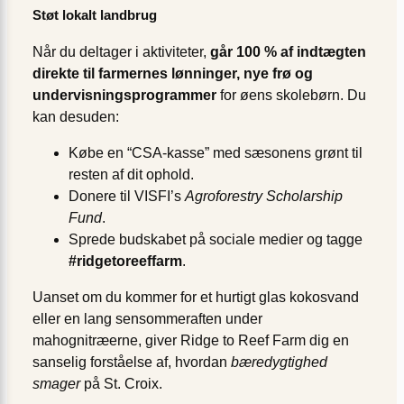
Støt lokalt landbrug
Når du deltager i aktiviteter,
går 100 % af indtægten
direkte til farmernes lønninger, nye frø og
undervisnings­programmer
for øens skolebørn. Du
kan desuden:
Købe en “CSA-kasse” med sæsonens grønt til
resten af dit ophold.
Donere til VISFI’s
Agroforestry Scholarship
Fund
.
Sprede budskabet på sociale medier og tagge
#ridgetoreeffarm
.
Uanset om du kommer for et hurtigt glas kokosvand
eller en lang sensommeraften under
mahognitræerne, giver Ridge to Reef Farm dig en
sanselig forståelse af, hvordan
bæredygtighed
smager
på St. Croix.