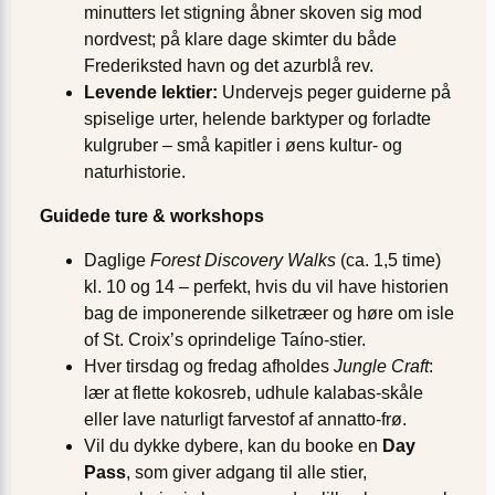
minutters let stigning åbner skoven sig mod
nordvest; på klare dage skimter du både
Frederiksted havn og det azurblå rev.
Levende lektier:
Undervejs peger guiderne på
spiselige urter, helende barktyper og forladte
kulgruber – små kapitler i øens kultur- og
naturhistorie.
Guidede ture & workshops
Daglige
Forest Discovery Walks
(ca. 1,5 time)
kl. 10 og 14 – perfekt, hvis du vil have historien
bag de imponerende silketræer og høre om isle
of St. Croix’s oprindelige Taíno-stier.
Hver tirsdag og fredag afholdes
Jungle Craft
:
lær at flette kokosreb, udhule kalabas-skåle
eller lave naturligt farvestof af annatto-frø.
Vil du dykke dybere, kan du booke en
Day
Pass
, som giver adgang til alle stier,