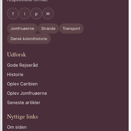
f
i
p
✉
Jomfruøerne
Strande
Transport
Dansk kolonihistorie
Udforsk
Gode Rejseråd
Historie
Oplev Caribien
Oplev Jomfruøerne
Seneste artikler
Nyttige links
Om siden