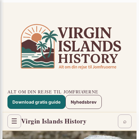
Spring
×
til
indhold
ALT OM DIN REJSE TIL JOMFRUØERNE
Download gratis guide
Nyhedsbrev
Virgin Islands History
☰
⌕