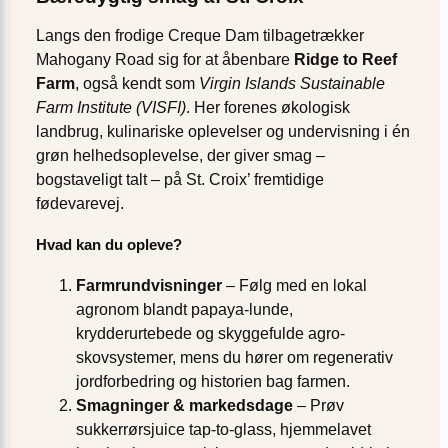
Langs den frodige Creque Dam tilbagetrækker
Mahogany Road sig for at åbenbare
Ridge to Reef
Farm
, også kendt som
Virgin Islands Sustainable
Farm Institute (VISFI)
. Her forenes økologisk
landbrug, kulinariske oplevelser og undervisning i én
grøn helhedsoplevelse, der giver smag –
bogstaveligt talt – på St. Croix’ fremtidige
fødevarevej.
Hvad kan du opleve?
Farmrundvisninger
– Følg med en lokal
agronom blandt papaya-lunde,
krydderurtebede og skyggefulde agro­
skovsystemer, mens du hører om regenerativ
jordforbedring og historien bag farmen.
Smagninger & markedsdage
– Prøv
sukkerrørsjuice tap-to-glass, hjemmelavet