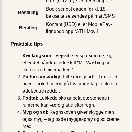
barn (6-12 år) • Under 6 år gratis
Book senest dagen før kl. 18 –
Bestilling
bekræftelse sendes på mail/SMS
Kontant (USD) eller MobilePay-
Betaling
lignende app “ATH Móvil”
Praktiske tips
Kør langsomt:
Vejskilte er sparsomme; kig
efter det håndmalede skilt “Mt. Washington
Ruins” ved mile­marker 7.
Parker ansvarligt:
Lille grus-plads til maks. 6
biler – hold hjulene på fast underlag for ikke at
ødelægge rødder.
Fodtøj:
Lukkede sko anbefales; stenene i
ruinerne kan være glatte efter regn.
Myg og sol:
Regnskoven giver skygge men
også myg – tag både myggespray og solcreme
med.