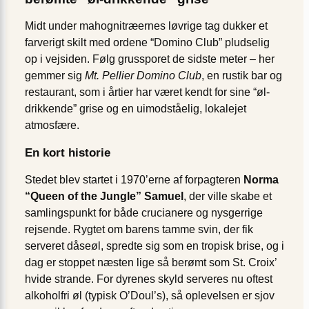
Midt under mahogni­træernes løvrige tag dukker et
farverigt skilt med ordene “Domino Club” pludselig
op i vejsiden. Følg grussporet de sidste meter – her
gemmer sig
Mt. Pellier Domino Club
, en rustik bar og
restaurant, som i årtier har været kendt for sine “øl-
drikkende” grise og en uimodståelig, lokalejet
atmosfære.
En kort historie
Stedet blev startet i 1970’erne af forpagteren
Norma
“Queen of the Jungle” Samuel
, der ville skabe et
samlingspunkt for både crucianere og nysgerrige
rejsende. Rygtet om barens tamme svin, der fik
serveret dåseøl, spredte sig som en tropisk brise, og i
dag er stop­pet næsten lige så berømt som St. Croix’
hvide strande. For dyrenes skyld serveres nu oftest
alkoholfri øl (typisk O’Doul’s), så oplevelsen er sjov