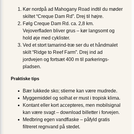
Kør nordpå ad Mahogany Road indtil du møder
skiltet “Creque Dam Rd”. Drej til højre.
Følg Creque Dam Rd. ca. 2,8 km.
Vejoverfladen bliver grus – kør langsomt og
hold øje med cyklister.
Ved et stort tamarind-træ ser du et håndmalet
skilt “Ridge to Reef Farm”. Drej ind ad
jordvejen og fortsæt 400 m til parkerings­
pladsen.
Praktiske tips
Bær lukkede sko; stierne kan være mudrede.
Myggemiddel og solhat er must i tropisk klima.
Kontant eller kort accepteres, men mobil­signal
kan være svagt – download billetter i forvejen.
Medbring egen vandflaske – påfyld gratis
filtreret regnvand på stedet.