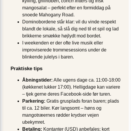
kylling, grillribben,
conch fritters
og frisk
mangosalat – perfekt efter en formiddag på
snoede Mahogany Road.
Domino­bordene står klar: vil du vinde respekt
blandt de lokale, så slå dig ned til et spil og lad
brikkerne smække højlydt mod bordet.
I weekenden er der ofte live musik eller
improviserede trommesessions under de
blinkende julelys i baren.
Praktiske tips
Åbningstider:
Alle ugens dage ca. 11:00-18:00
(køkkenet lukker 17:00). Helligdage kan variere
– tjek gerne deres Facebook-side før turen.
Parkering:
Gratis grus­plads foran baren; plads
til ca. 12 biler. Kør langsomt – høns og
mangotræernes rødder krydser vejen
ubekymret.
Betaling:
Kontanter (USD) anbefales; kort