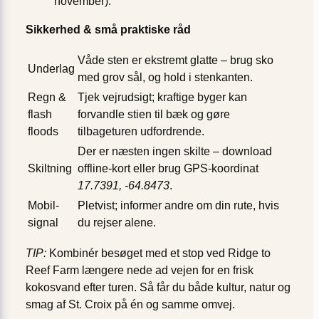
november).
Sikkerhed & små praktiske råd
Våde sten er ekstremt glatte – brug sko
Underlag
med grov sål, og hold i stenkanten.
Regn &
Tjek vejrudsigt; kraftige byger kan
flash
forvandle stien til bæk og gøre
floods
tilbageturen udfordrende.
Der er næsten ingen skilte – download
Skiltning
offline-kort eller brug GPS-koordinat
17.7391, -64.8473
.
Mobil­
Pletvist; informer andre om din rute, hvis
signal
du rejser alene.
TIP:
Kombinér besøget med et stop ved Ridge to
Reef Farm længere nede ad vejen for en frisk
kokosvand efter turen. Så får du både kultur, natur og
smag af St. Croix på én og samme omvej.