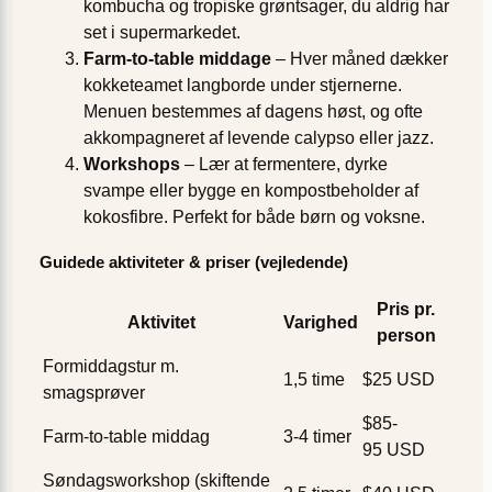
kombucha og tropiske grøntsager, du aldrig har
set i supermarkedet.
Farm-to-table middage
– Hver måned dækker
kokketeamet langborde under stjernerne.
Menuen bestemmes af dagens høst, og ofte
akkompagneret af levende calypso eller jazz.
Workshops
– Lær at fermentere, dyrke
svampe eller bygge en kompostbeholder af
kokosfibre. Perfekt for både børn og voksne.
Guidede aktiviteter & priser (vejledende)
Pris pr.
Aktivitet
Varighed
person
Formiddagstur m.
1,5 time
$25 USD
smagsprøver
$85-
Farm-to-table middag
3-4 timer
95 USD
Søndagsworkshop (skiftende