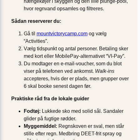
hængekøjer i skyggen og den lille plunge-pool,
hvor regnvand opsamles og filtreres.
Sådan reserverer du:
Gå til
mountvictorycamp.com
og vælg
“Activities”.
Vælg tidspunkt og antal personer. Betaling sker
med kort eller MobilePay-alternativet “VI-Pay”.
Du modtager en e-mail-voucher, som du blot
viser på telefonen ved ankomst.
Walk-ins
accepteres, hvis der er plads, men grupper over
6 skal booke senest dagen før.
Praktiske råd fra de lokale guider
Fodtøj:
Lukkede sko med solid sål. Sandaler
glider på fugtige rødder.
Myggemiddel:
Regnskoven er sval, men står
stille efter regn. Medbring DEET-frit spray og