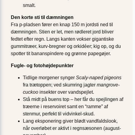
smalt.
Den korte sti til dæmningen
Fra p-pladsen fører en knap 150 m jordsti ned til
dæmningen. Stien er let, men rødleret jord bliver
fedtet efter regn. Langs kanten vokser gigantiske
gummitræer, kurv-bregner og orkidéer; kig op, og du
spotter tit bananspindere og grønne papegøjer.
Fugle- og fotohøjdepunkter
Tidlige morgener synger
Scaly-naped pigeons
fra trætoppen; ved skumring jagter
mangrove-
cuckoo
insekter over vandspejlet.
Stå midt på buens top – her får du spejlingen af
træerne i reservoiret samt en “ramme” af
stenmur, perfekt til vidvinkel-skud.
Lang eksponering giver blødt vandfaldslook,
når overløbet er aktivt i regnsæsonen (august-