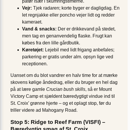
påfør især i skumringstimerne.
Vejr:
Tjek radaren; korte byger er dagligdag. En
let regnjakke eller poncho vejer lidt og redder
kameraet.
Vand & snacks:
Der er drikkevand på stedet,
men tag en genanvendelig flaske. Frugt kan
købes fra den lille gårdbutik.
Køretøjet:
Lejebil med lidt frigang anbefales;
parkering er gratis under alm. opsyn lige ved
receptionen.
Uanset om du blot vandrer en halv time for at mærke
skovens kølige åndedrag, eller du bruger en hel dag
på at lære gamle
Crucian bush skills
, så er Mount
Victory Camp et sjældent bæredygtigt vindue ind til
St. Croix’ grønne hjerte – og et oplagt stop, før du
triller videre ad Mahogany Road.
Stop 5: Ridge to Reef Farm (VISFI) –
Bæredygtig smag af St. Croix