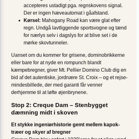
accepteres ustadigt pga. regnskovens signal.
Der er ingen hæve­automat i gåafstand.
Kørsel:
Mahogany Road kan være glat efter
regn. Undgå lavtliggende sports­vogne og tænd
for nærlys selv i dagslys for at blive set i de
mørke skov­tunneler.
Uanset om du kommer for grisene, domino­brikkerne
eller bare for at nyde en rom­punch blandt
kæmpebregner, giver Mt. Pellier Domino Club dig en
bid af det autentiske, jordnære St. Croix – og et rejse­
mindesbillede, der med garanti får venner
derhjemme til at løfte øjenbrynene.
Stop 2: Creque Dam – Stenbygget
dæmning midt i skoven
Et stykke ingeniørhistorie gemt mellem kapok-
træer og skyer af bregner