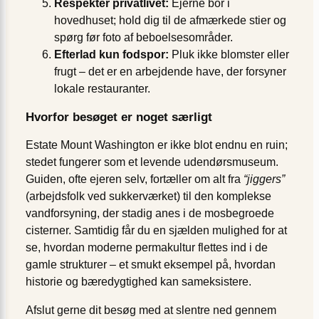
Respektér privatlivet:
Ejerne bor i
hovedhuset; hold dig til de afmærkede stier og
spørg før foto af beboelses­områder.
Efterlad kun fodspor:
Pluk ikke blomster eller
frugt – det er en arbejdende have, der forsyner
lokale restauranter.
Hvorfor besøget er noget særligt
Estate Mount Washington er ikke blot endnu en ruin;
stedet fungerer som et levende udendørs­museum.
Guiden, ofte ejeren selv, fortæller om alt fra
“jiggers”
(arbejdsfolk ved sukkerværket) til den komplekse
vandforsyning, der stadig anes i de mosbegroede
cisterner. Samtidig får du en sjælden mulighed for at
se, hvordan moderne permakultur flettes ind i de
gamle strukturer – et smukt eksempel på, hvordan
historie og bæredygtighed kan sameksistere.
Afslut gerne dit besøg med at slentre ned gennem