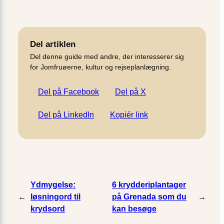
Del artiklen
Del denne guide med andre, der interesserer sig
for Jomfruøerne, kultur og rejseplanlægning.
Del på Facebook
Del på X
Del på LinkedIn
Kopiér link
Ydmygelse:
6 krydderiplantager
←
løsningord til
på Grenada som du
→
krydsord
kan besøge