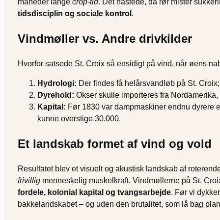
måneder lange
crop-tid
. Det hastede, da rør mister sukker
tidsdisci­plin og sociale kontrol
.
Vindmøller vs. Andre drivkilder
Hvorfor satsede St. Croix så ensidigt på vind, når øens 
Hydrologi:
Der findes få helårs­vandløb på St. Croix;
Dyrehold:
Okser skulle importeres fra Nordamerika,
Kapital:
Før 1830 var dampmaskiner endnu dyrere end
kunne overstige 30.000.
Et landskab formet af vind og vold
Resultatet blev et visuelt og akustisk landskab af rotere
frivillig
menneskelig muskelkraft. Vindmøllerne på St. Croix
fordele, kolonial kapital og tvangsarbejde
. Før vi dykke
bakkelandskabet – og uden den brutalitet, som lå bag planta