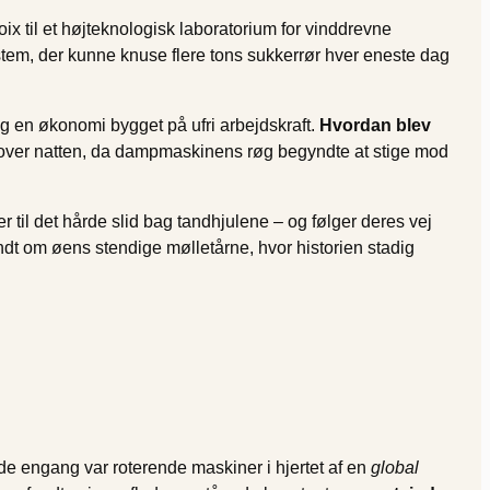
oix til et højteknologisk laboratorium for vinddrevne
stem, der kunne knuse flere tons sukkerrør hver eneste dag
g en økonomi bygget på ufri arbejdskraft.
Hvordan blev
over natten, da dampmaskinens røg begyndte at stige mod
 til det hårde slid bag tandhjulene – og følger deres vej
undt om øens stendige mølletårne, hvor historien stadig
 de engang var roterende maskiner i hjertet af en
global