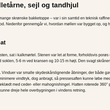
letårne, sejl og tandhjul
 mange skrønske bakketoppe – var i sin samtid en teknisk raffine
llod. Nedenfor gennemgår vi, hvordan møllen var bygget op, og h
at
ten, sat i kalkmørtel. Stenen var let at forme, forholdsvis porøs (
ed soklen, 5-6 m ved kransen og 10-15 m højt. Den svagt skråne
 Vinduer var smalle skydeskårslignende åbninger, der både ga
at minimere vindtryk, dog anbragt, så pressesaften kunne løbe me
eklædt med ceder- eller mahognishingel. Hatten roterede 360° på
 kunne dreje hele overbygningen i vindens retning.