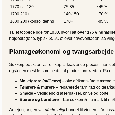
1770
ca. 180
75-85
~45 %
1790
210+
140-150
~70 %
1830
200 (konsolidering)
170+
~85 %
Tallet toppede lige før 1830, hvor i alt
over 175 vindmølle
højdedragene, typisk
60-90 m
over hav­overfladen, så vin
Plantageøkonomi og tvangsarbejde
Sukkerproduktion var en kapitalkrævende proces, men det 
også den mest følsomme del af produktionskæden. På en 
Mølleførere (
mill men
)
– ofte afrikanskfødte mænd med 
Tømrere & murere
– reparerede tårn, tag og gearka
Smede
– vedligehold af jernaksel, knive og bolte.
Bærere og bundtere
– bar sukkerrør fra mark til m
Arbejdsgangen var
ufor­løseligt
bundet til vinden: når pass