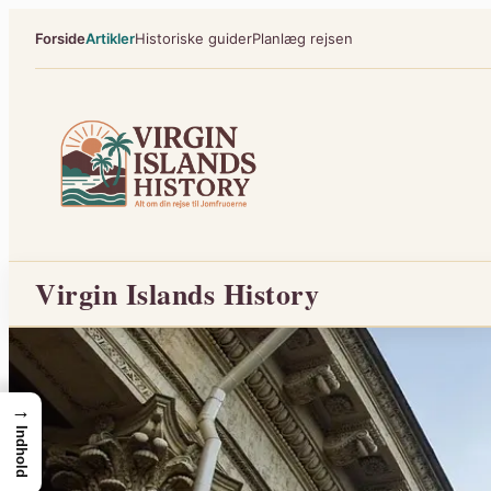
Spring
Forside
Artikler
Historiske guider
Planlæg rejsen
til
indhold
Virgin Islands History
→
Indhold