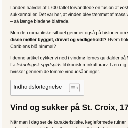
I anden halvdel af 1700-tallet forvandlede en fusion af
ves
sukkermøller. Det var her, at vinden blev tæmmet af massiv
– så længe bladene blafrede.
Men den romantiske silhuet gemmer også på historier om så
disse møller bygget, drevet og vedligeholdt?
Hvem holdt
Caribiens blå himmel?
I denne artikel dykker vi ned i vindmøllernes guldalder på 
fra
teknologisk spydspids
til ikonisk ruinkulturarv. Læn di
hvisker gennem de tomme vinduesåbninger.
Indholdsfortegnelse
Vind og sukker på St. Croix, 
Når man i dag ser de karakteristiske, kegleformede ruiner, 