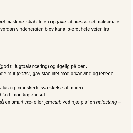
ret maskine, skabt til én opgave: at presse det maksimale
vordan vindenergien blev kanalis-eret hele vejen fra
god til fugtbalancering) og ­rigelig på øen.
nde mur (
batter
) gav stabilitet mod orkanvind og lettede
v lys og mindskede svækkelse af muren.
d fald imod kogehuset.
 en smurt træ- eller jern
curb
ved hjælp af en
halestang
–