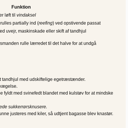
Funktion
 løft til
vindaksel
lles partially ind (
reefing
) ved opstivende passat
 uvejr, maskinskade eller skift af tandhjul
anden rulle lærredet til det halve for at undgå
rt tandhjul med udskiftelige egetræstænder.
bevægelse.
 fyldt med svinefedt blandet med kulstøv for at mindske
sede sukkerrørsknusere.
unne justeres med kiler, så udtjent bagasse blev knastør.