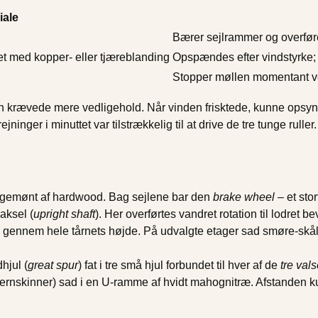
iale
Bærer sejlrammer og overfører
et med kopper- eller tjæreblanding
Opspændes efter vindstyrke; ru
Stopper møllen momentant ved
n krævede mere vedligehold. Når vinden frisktede, kunne opsynsm
ninger i minuttet var tilstrækkelig til at drive de tre tunge ruller.
ongemønt af hardwood. Bag sejlene bar den
brake wheel
– et sto
 aksel (
upright shaft
). Her overførtes vandret rotation til lodret 
 gennem hele tårnets højde. På udvalgte etager sad smøre-skåle
hjul (
great spur
) fat i tre små hjul forbundet til hver af de
tre val
ed jernskinner) sad i en U-ramme af hvidt mahognitræ. Afstanden k