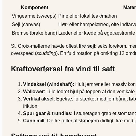
Komponent
Mater
Vingearme (sweeps)
Pine eller lokal teak/mahon
Sejl (canvas)
Hør- eller hampelærred, ofte indfarv
Bremse (brake band)
Læder eller kæde på egetræstromle
St. Croix-møllerne havde oftest
fire sejl
; seks forekom, me
overspeed (
scudding
). En fuld rotation på omkring 12 omdrej
Kraftoverførsel fra vind til saft
Vindaksel (windshaft):
Hult jernrør eller massiv k
Wallower:
Lille lodret hjul på toppen af den vertikale
Vertikal aksel:
Egetræ, forstærket med jernbånd; løb
friktion.
Spur gear & trundles:
I stueetagen greb et stort tand
Cane mill:
De tre ruller af støbejern (tidligt: træ m