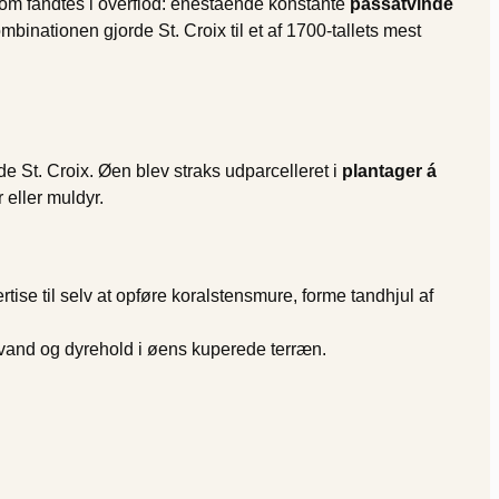
, som fandtes i overflod: enestående konstante
passatvinde
mbinationen gjorde St. Croix til et af 1700-tallets mest
 St. Croix. Øen blev straks udparcelleret i
plantager á
 eller muldyr.
tise til selv at opføre koralstensmure, forme tandhjul af
e vand og dyrehold i øens kuperede terræn.