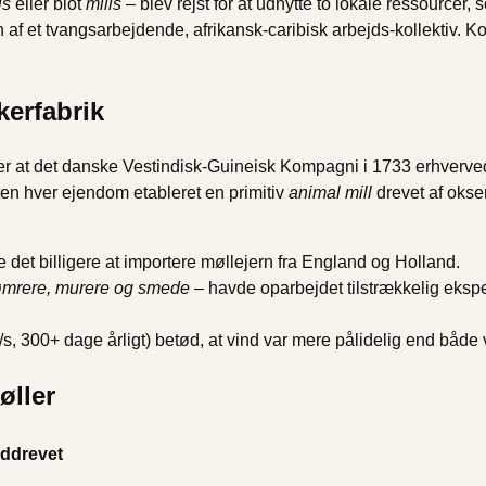
ls
eller blot
mills
– blev rejst for at udnytte to lokale ressourcer
n af et tvangsarbejdende, afrikansk-caribisk arbejds-kollektiv. Ko
kerfabrik
er at det danske Vestindisk-Guineisk Kompagni i 1733 erhvervede
en hver ejendom etableret en primitiv
animal mill
drevet af okser
 det billigere at importere møllejern fra England og Holland.
ømrere, murere og smede
– havde oparbejdet tilstrækkelig eksper
/s, 300+ dage årligt) betød, at vind var mere pålidelig end båd
øller
nddrevet