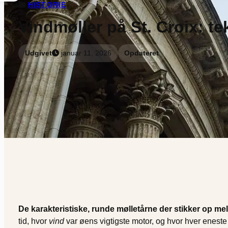
HISTORIE
Vindmøller på St. Croix: te
Udgivet
januar 11, 2026
Opdateret
De karakteristiske, runde mølletårne der stikker op mel
tid, hvor
vind
var øens vigtigste motor, og hvor hver enest