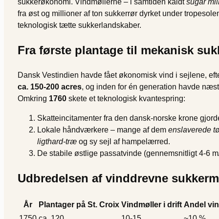
sukkerøkonomi. Vindmøllerne – i samtiden kaldt
sugar mil
fra øst og millioner af ton sukkerrør dyrket under tropesole
teknologisk tætte sukkerlands­kaber.
Fra første plantage til mekanisk suk
Dansk Vestindien havde fået økonomisk vind i sejlene, eft
ca. 150-200 acres
, og inden for én generation havde næst
Omkring
1760
skete et teknologisk kvantespring:
Skatteincitamenter fra den dansk-norske krone gjorde
Lokale håndværkere – mange af dem
enslaverede t
ligthard-træ
og sy sejl af hampelærred.
De stabile østlige passatvinde (gennemsnitligt 4-6 m
Udbredelsen af vinddrevne sukkerm
År
Plantager på St. Croix
Vindmøller i drift
Andel vi
1750
ca. 120
10-15
~10 %