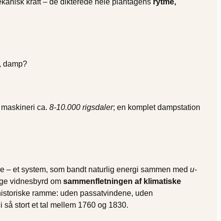
mekanisk kraft – de dikterede hele plantagens
rytme,
e, damp?
 maskineri ca.
8-10.000 rigsdaler
; en komplet dampstation
ølle – et system, som bandt naturlig energi sammen med
u-
lige vidnesbyrd om
sammenfletningen af klimatiske
e historiske ramme: uden passatvindene, uden
i så stort et tal mellem 1760 og 1830.