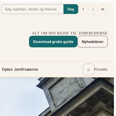
f
i
✉
Søg
ALT OM DIN REJSE TIL JOMFRUØERNE
Download gratis guide
Nyhedsbrev
⌕
Oplev Jomfruøerne
Privatliv