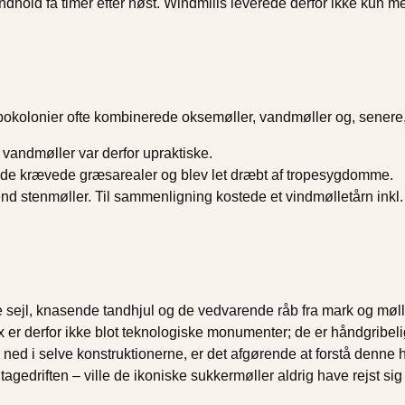
indhold få timer efter høst. Windmills leverede derfor ikke kun 
nabokolonier ofte kombinerede oksemøller, vandmøller og, sener
 vandmøller var derfor upraktiske.
 de krævede græsarealer og blev let dræbt af tropesygdomme.
 stenmøller. Til sammenligning kostede et vindmølletårn inkl.
nde sejl, knasende tandhjul og de vedvarende råb fra mark og m
 er derfor ikke blot teknologiske monumenter; de er håndgribe
r ned i selve konstruktionerne, er det afgørende at forstå denn
gedriften – ville de ikoniske sukkermøller aldrig have rejst sig 