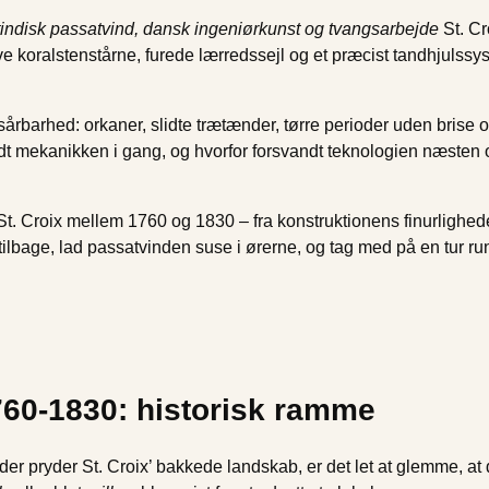
tindisk passatvind, dansk ingeniørkunst og tvangsarbejde
St. Cr
e koralstenstårne, furede lærredssejl og et præcist tandhjulssy
rbarhed: orkaner, slidte trætænder, tørre perioder uden brise o
 mekanikken i gang, og hvorfor forsvandt teknologien næsten 
St. Croix mellem 1760 og 1830 – fra konstruktionens finurligheder
g tilbage, lad passatvinden suse i ørerne, og tag med på en tur r
1760-1830: historisk ramme
der pryder St. Croix’ bakkede landskab, er det let at glemme, at