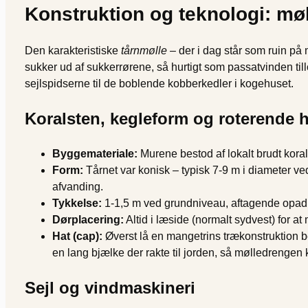
Konstruktion og teknologi: møl
Den karakteristiske
tårnmølle
– der i dag står som ruin på
sukker ud af sukkerrørene, så hurtigt som passatvinden ti
sejlspidserne til de boblende kobberkedler i kogehuset.
Koralsten, kegleform og roterende h
Byggemateriale:
Murene bestod af lokalt brudt korals
Form:
Tårnet var konisk – typisk 7-9 m i diameter v
afvanding.
Tykkelse:
1-1,5 m ved grundniveau, aftagende opad.
Dørplacering:
Altid i læside (normalt sydvest) for 
Hat (cap):
Øverst lå en mangetrins trækonstruktion b
en lang bjælke der rakte til jorden, så mølledrengen
Sejl og vindmaskineri