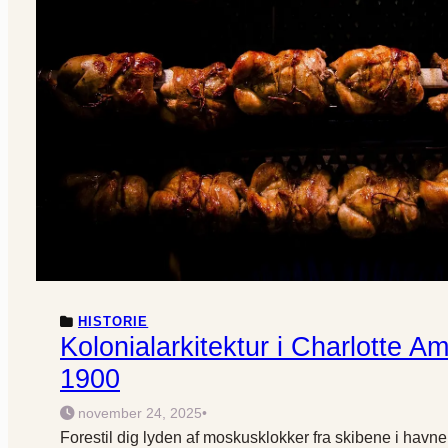
HISTORIE
Kolonialarkitektur i Charlotte Am
1900
november 24, 2025
•
Forestil dig lyden af moskusklokker fra skibene i havne