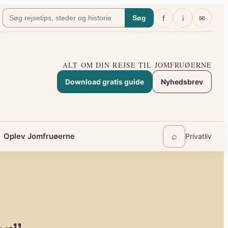
f
i
✉
Søg
ALT OM DIN REJSE TIL JOMFRUØERNE
Download gratis guide
Nyhedsbrev
⌕
Oplev Jomfruøerne
Privatliv