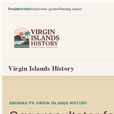
Spring
Forside
Artikler
Historiske guider
Planlæg rejsen
til
indhold
Virgin Islands History
SØGNING PÅ VIRGIN ISLANDS HISTORY