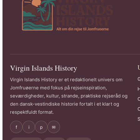
Virgin Islands History
G
Virgin Islands History er et redaktionelt univers om
Jomfruøerne med fokus på rejseinspiration,
H
seværdigheder, kultur, strande, praktiske rejseråd og
O
den dansk-vestindiske historie fortalt i et klart og
O
respektfuldt format.
S
f
i
p
✉