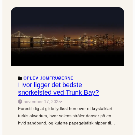
OPLEV JOMFRUØERNE
Hvor ligger det bedste
snorkelsted ved Trunk Bay?
november 17, 2025
•
Forestil dig at glide lydløst hen over et krystalklart,
turkis akvarium, hvor solens stråler danser på en
hvid sandbund, og kulørte papegøjefisk nipper til…