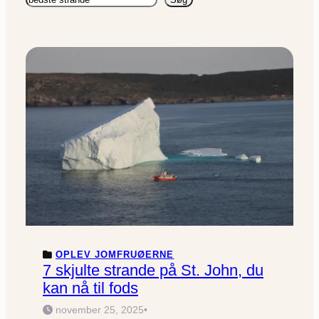
OPLEV JOMFRUØERNE
7 skjulte strande på St. John, du
kan nå til fods
november 25, 2025
•