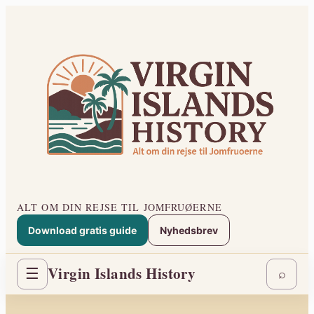
Spring
til
indhold
ALT OM DIN REJSE TIL JOMFRUØERNE
Download gratis guide
Nyhedsbrev
Virgin Islands History
☰
⌕