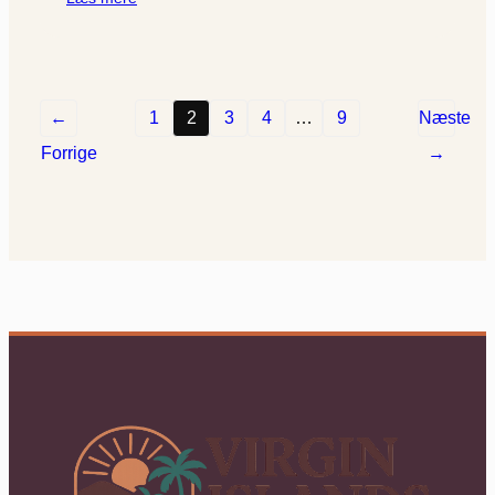
←
1
2
3
4
…
9
Næste
Forrige
→