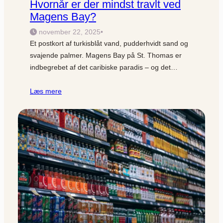
Hvornår er der mindst travlt ved
Magens Bay?
november 22, 2025
•
Et postkort af turkisblåt vand, pudderhvidt sand og
svajende palmer. Magens Bay på St. Thomas er
indbegrebet af det caribiske paradis – og det…
Læs mere