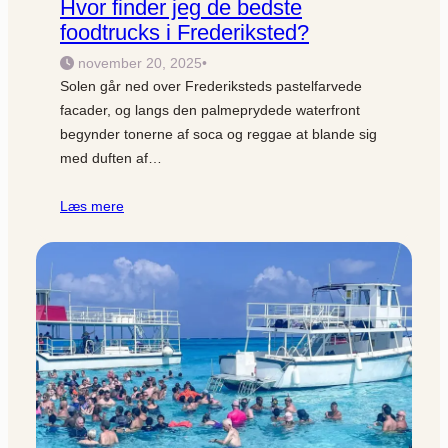
Hvor finder jeg de bedste
foodtrucks i Frederiksted?
november 20, 2025
•
Solen går ned over Frederiksteds pastelfarvede
facader, og langs den palmeprydede waterfront
begynder tonerne af soca og reggae at blande sig
med duften af…
Læs mere