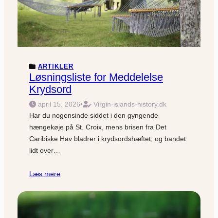
ARTIKLER
Løsningsliste for Meddelelse
Krydsord
april 15, 2026
•
Virgin-islands-history.dk
Har du nogensinde siddet i den gyngende
hængekøje på St. Croix, mens brisen fra Det
Caribiske Hav bladrer i krydsordshæftet, og bandet
lidt over…
Læs mere