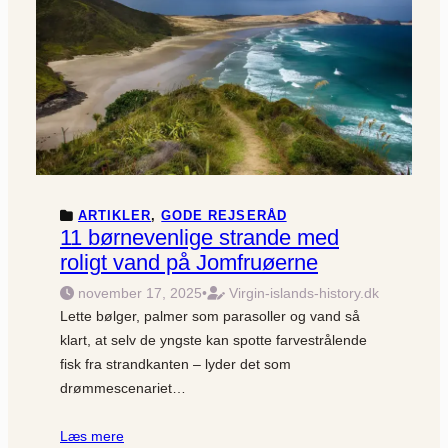
ARTIKLER
, 
GODE REJSERÅD
11 børnevenlige strande med
roligt vand på Jomfruøerne
november 17, 2025
•
Virgin-islands-history.dk
Lette bølger, palmer som parasoller og vand så
klart, at selv de yngste kan spotte farvestrålende
fisk fra strandkanten – lyder det som
drømmescenariet…
Læs mere