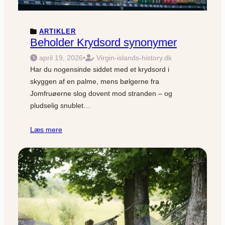
ARTIKLER
Beholder Krydsord synonymer
april 19, 2026
•
Virgin-islands-history.dk
Har du nogensinde siddet med et krydsord i
skyggen af en palme, mens bølgerne fra
Jomfruøerne slog dovent mod stranden – og
pludselig snublet…
Læs mere