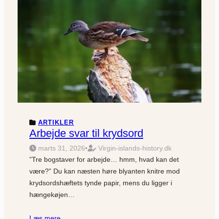
ARTIKLER
Arbejde svar til krydsord
marts 31, 2026
•
Virgin-islands-history.dk
”Tre bogstaver for arbejde… hmm, hvad kan det
være?” Du kan næsten høre blyanten knitre mod
krydsords­hæftets tynde papir, mens du ligger i
hængekøjen…
Læs mere