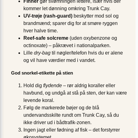
Finner
gør svømningen lettere, især hvis der
kommer let dønning omkring Trunk Cay.
UV-trøje (rash-guard)
beskytter mod sol og
brandmænd; sparer dig for at smøre ryggen
hver halve time.
Reef-safe solcreme
(uden oxybenzone og
octinoxate) – påkrævet i nationalparken.
Lille
dry-bag
til nøgler/telefon hvis du er alene
og vil have værdier med i vandet.
God snorkel-etikette på stien
Hold dig
flydende
– rør aldrig koraller eller
havbund, og undgå at stå på sten, der kan være
levende koral.
Følg de markerede bøjer og de blå
undervandsskilte rundt om Trunk Cay, så du
ikke driver ud i bådtrafik-zonen.
Ingen jagt eller fødning af fisk – det forstyrrer
økosystemet.