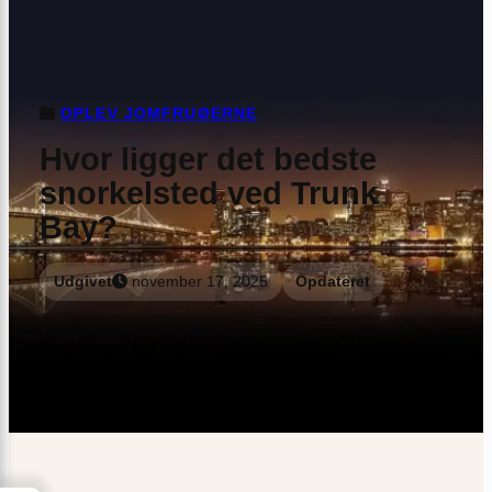
OPLEV JOMFRUØERNE
Hvor ligger det bedste
snorkelsted ved Trunk
Bay?
Udgivet
november 17, 2025
Opdateret