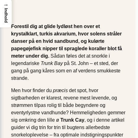
→
Indhold
Forestil dig at glide lydløst hen over et
krystalklart, turkis akvarium, hvor solens stråler
danser på en hvid sandbund, og kulørte
papegøjefisk nipper til spraglede koraller blot få
meter under dig.
Sådan føles det at snorkle i
legendariske
Trunk Bay
på St. John – et sted, der
gang på gang kåres som en af verdens smukkeste
strande.
Men hvor finder du
præcis
det spot, hvor
sigtbarheden er klarest, revene mest levende, og
strømmen tilpas rolig til både begyndere og
eventyrlystne vandhunde? Hemmeligheden gemmer
sig omkring den lille ø
Trunk Cay
, og i denne artikel
guider vi dig trin for trin til bugtens allerbedste
snorkeloplevelse – fra optimale indstigningspunkter