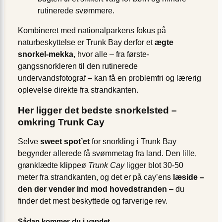
rutinerede svømmere.
Kombineret med nationalparkens fokus på
naturbeskyttelse er Trunk Bay derfor et
ægte
snorkel-mekka
, hvor alle – fra første-
gangssnorkleren til den rutinerede
undervandsfotograf – kan få en problemfri og lærerig
oplevelse direkte fra strandkanten.
Her ligger det bedste snorkelsted –
omkring Trunk Cay
Selve
sweet spot’et
for snorkling i Trunk Bay
begynder allerede få svømmetag fra land. Den lille,
grønklædte klippeø
Trunk Cay
ligger blot 30-50
meter fra strandkanten, og det er på cay’ens
læside –
den der vender ind mod hovedstranden
– du
finder det mest beskyttede og farverige rev.
Sådan kommer du i vandet