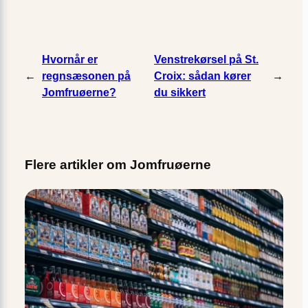
Hvornår er
Venstrekørsel på St.
←
regnsæsonen på
Croix: sådan kører
→
Jomfruøerne?
du sikkert
Flere artikler om Jomfruøerne