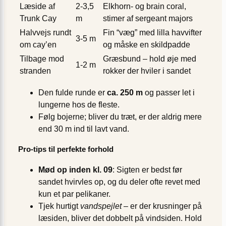
Læside af
2-3,5
Elkhorn- og brain coral,
Trunk Cay
m
stimer af sergeant majors
Halvvejs rundt
Fin “væg” med lilla havvifter
3-5 m
om cay’en
og måske en skildpadde
Tilbage mod
Græsbund – hold øje med
1-2 m
stranden
rokker der hviler i sandet
Den fulde runde er
ca. 250 m
og passer let i
lungerne hos de fleste.
Følg bojerne; bliver du træt, er der aldrig mere
end 30 m ind til lavt vand.
Pro-tips til perfekte forhold
Mød op inden kl. 09
: Sigten er bedst før
sandet hvirvles op, og du deler ofte revet med
kun et par pelikaner.
Tjek hurtigt
vandspejlet
– er der krusninger på
læsiden, bliver det dobbelt på vindsiden. Hold