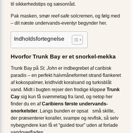
til sikkerhedstips og sæsonråd.
Pak masken, smør
reef-safe
solcremen, og følg med
– dit næste undervands-eventyr begynder her.
Indholdsfortegnelse
Hvorfor Trunk Bay er et snorkel-mekka
Trunk Bay på
St. John
er indbegrebet af caribisk
paradis – en perfekt halvmåneformet strand flankeret
af kokospalmer, kridhvidt koralsand og turkisblåt
vand. Midt i bugten rejser den frodige klippeø
Trunk
Cay
sig kun få svømmetag fra land, og netop her
finder du en af
Caribiens første undervands-
snorkelstier
. Langs bunden er opsat små skilte,
der præsenterer koraller, svampe og revfisk, så selv
nybegyndere kan få et “guided tour” uden at forlade
vandoverfladen.