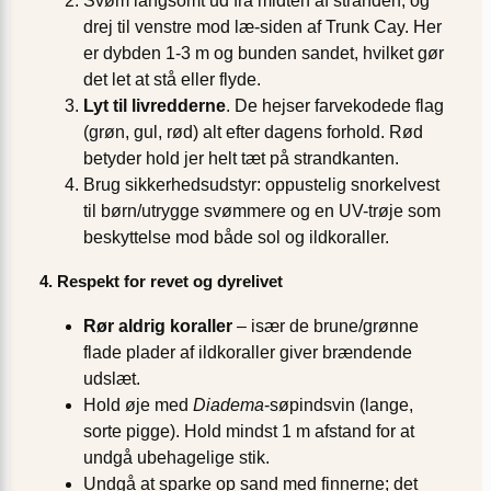
Svøm langsomt ud fra midten af stranden, og
drej til venstre mod læ-siden af Trunk Cay. Her
er dybden 1-3 m og bunden sandet, hvilket gør
det let at stå eller flyde.
Lyt til livredderne
. De hejser farvekodede flag
(grøn, gul, rød) alt efter dagens forhold. Rød
betyder hold jer helt tæt på strandkanten.
Brug sikkerhedsudstyr: oppustelig snorkelvest
til børn/utrygge svømmere og en UV-trøje som
beskyttelse mod både sol og ildkoraller.
4. Respekt for revet og dyrelivet
Rør aldrig koraller
– især de brune/grønne
flade plader af ildkoraller giver brændende
udslæt.
Hold øje med
Diadema
-søpindsvin (lange,
sorte pigge). Hold mindst 1 m afstand for at
undgå ubehagelige stik.
Undgå at sparke op sand med finnerne; det