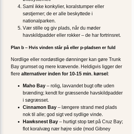
Saml ikke konkylier, koralstumper eller
søstjerner; de er alle beskyttede i
nationalparken.
Vær stille og giv plads, når du møder
havskildpadder eller rokker – de har fortrinsret.
Plan b – Hvis vinden står på eller p-pladsen er fuld
Nordlige eller nordøstlige dønninger kan gøre Trunk
Bay grumset og mere krævende. Heldigvis ligger der
flere
alternativer inden for 10-15 min. kørsel
:
Maho Bay
– rolig, lavvandet bugt ofte uden
brænding; kendt for græssende havskildpadder
i søgræsset.
Cinnamon Bay
– længere strand med plads
nok til alle; god sigt ved sydlige vinde.
Hawksnest Bay
– hurtigt stop tæt på Cruz Bay;
flot koralvæg nær højre side (mod Gibney