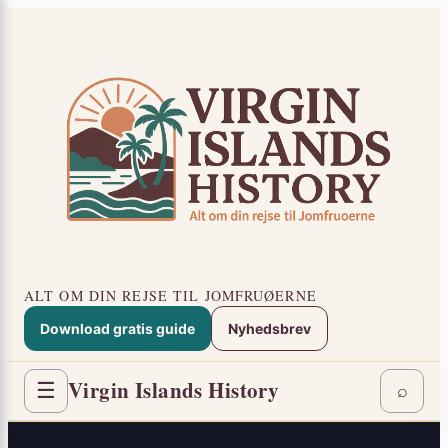
Spring
×
til
indhold
ALT OM DIN REJSE TIL JOMFRUØERNE
Download gratis guide
Nyhedsbrev
Virgin Islands History
☰
⌕