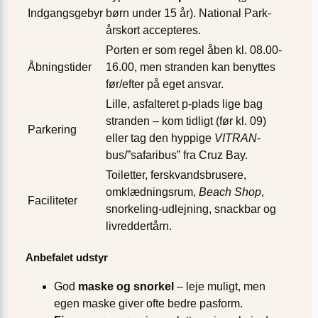
Indgangsgebyr
børn under 15 år). National Park-
årskort accepteres.
Porten er som regel åben kl. 08.00-
Åbningstider
16.00, men stranden kan benyttes
før/efter på eget ansvar.
Lille, asfalteret p-plads lige bag
stranden – kom tidligt (før kl. 09)
Parkering
eller tag den hyppige
VITRAN
-
bus/”safaribus” fra Cruz Bay.
Toiletter, ferskvandsbrusere,
omklædningsrum,
Beach Shop
,
Faciliteter
snorkeling-udlejning, snackbar og
livreddertårn.
Anbefalet udstyr
God
maske og snorkel
– leje muligt, men
egen maske giver ofte bedre pasform.