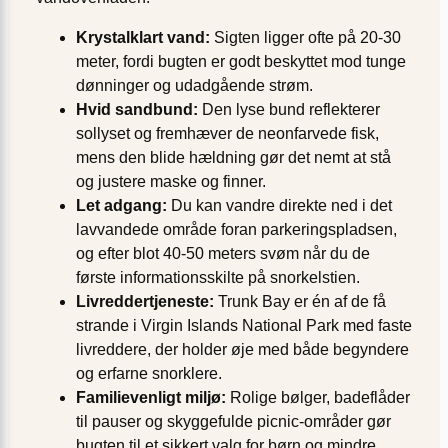
Krystalklart vand:
Sigten ligger ofte på 20-30
meter, fordi bugten er godt beskyttet mod tunge
dønninger og udadgående strøm.
Hvid sandbund:
Den lyse bund reflekterer
sollyset og fremhæver de neonfarvede fisk,
mens den blide hældning gør det nemt at stå
og justere maske og finner.
Let adgang:
Du kan vandre direkte ned i det
lavvandede område foran parkeringspladsen,
og efter blot 40-50 meters svøm når du de
første informationsskilte på snorkelstien.
Livreddertjeneste:
Trunk Bay er én af de få
strande i Virgin Islands National Park med faste
livreddere, der holder øje med både begyndere
og erfarne snorklere.
Familievenligt miljø:
Rolige bølger, badeflåder
til pauser og skyggefulde picnic-områder gør
bugten til et sikkert valg for børn og mindre