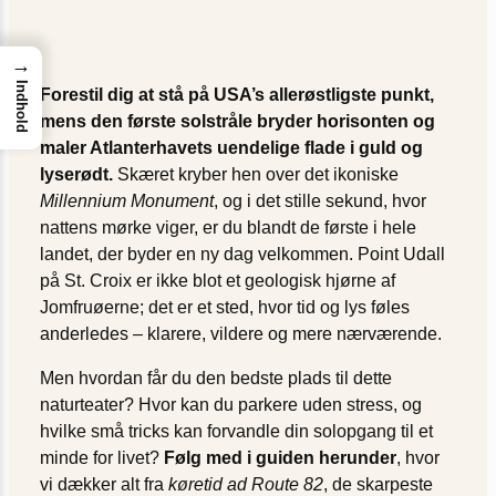
→
Indhold
Forestil dig at stå på USA’s allerøstligste punkt,
mens den første solstråle bryder horisonten og
maler Atlanterhavets uendelige flade i guld og
lyserødt.
Skæret kryber hen over det ikoniske
Millennium Monument
, og i det stille sekund, hvor
nattens mørke viger, er du blandt de første i hele
landet, der byder en ny dag velkommen. Point Udall
på St. Croix er ikke blot et geologisk hjørne af
Jomfruøerne; det er et sted, hvor tid og lys føles
anderledes – klarere, vildere og mere nærværende.
Men hvordan får du den bedste plads til dette
naturteater? Hvor kan du parkere uden stress, og
hvilke små tricks kan forvandle din solopgang til et
minde for livet?
Følg med i guiden herunder
, hvor
vi dækker alt fra
køretid ad Route 82
, de skarpeste