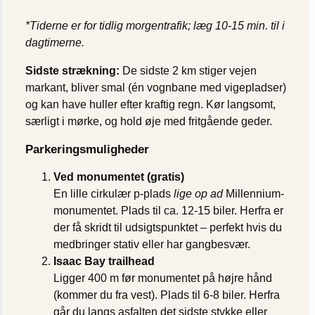
*Tiderne er for tidlig morgentrafik; læg 10-15 min. til i
dagtimerne.
Sidste strækning:
De sidste 2 km stiger vejen
markant, bliver smal (én vognbane med vigepladser)
og kan have huller efter kraftig regn. Kør langsomt,
særligt i mørke, og hold øje med fritgående geder.
Parkeringsmuligheder
Ved monumentet (gratis)
En lille cirkulær p-plads
lige op ad
Millennium-
monumentet. Plads til ca. 12-15 biler. Herfra er
der få skridt til udsigtspunktet – perfekt hvis du
medbringer stativ eller har gangbesvær.
Isaac Bay trailhead
Ligger 400 m før monumentet på højre hånd
(kommer du fra vest). Plads til 6-8 biler. Herfra
går du langs asfalten det sidste stykke eller