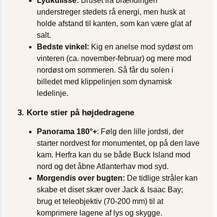
Lydkulisse:
Bruset fra brændingen
understreger stedets rå energi, men husk at
holde afstand til kanten, som kan være glat af
salt.
Bedste vinkel:
Kig en anelse mod sydøst om
vinteren (ca. november-februar) og mere mod
nordøst om sommeren. Så får du solen i
billedet med klippelinjen som dynamisk
ledelinje.
3. Korte stier på højdedragene
Panorama 180°+
: Følg den lille jordsti, der
starter nordvest for monumentet, op på den lave
kam. Herfra kan du se både Buck Island mod
nord og det åbne Atlanterhav mod syd.
Morgendis over bugten:
De tidlige stråler kan
skabe et diset skær over Jack & Isaac Bay;
brug et teleobjektiv (70-200 mm) til at
komprimere lagene af lys og skygge.