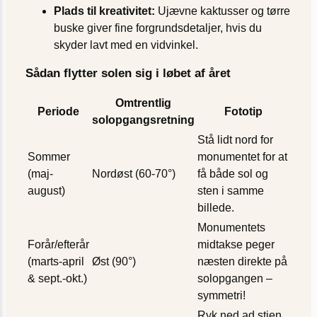
Plads til kreativitet:
Ujævne kaktusser og tørre
buske giver fine forgrundsdetaljer, hvis du
skyder lavt med en vidvinkel.
Sådan flytter solen sig i løbet af året
Omtrentlig
Periode
Fototip
solopgangsretning
Stå lidt nord for
Sommer
monumentet for at
(maj-
Nordøst (60-70°)
få både sol og
august)
sten i samme
billede.
Monumentets
Forår/efterår
midtakse peger
(marts-april
Øst (90°)
næsten direkte på
& sept.-okt.)
solopgangen –
symmetri!
Ryk ned ad stien