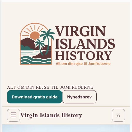
Spring
×
til
indhold
ALT OM DIN REJSE TIL JOMFRUØERNE
Download gratis guide
Nyhedsbrev
Virgin Islands History
☰
⌕