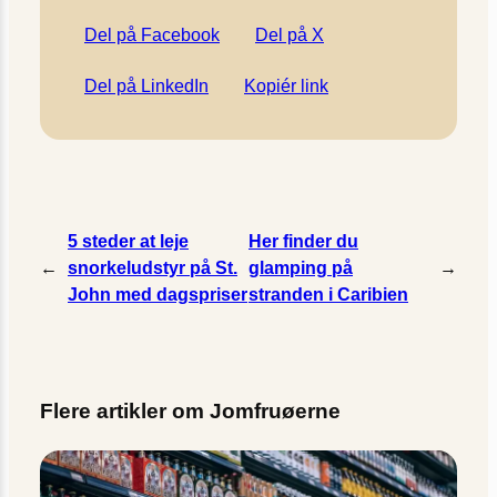
Del på Facebook
Del på X
Del på LinkedIn
Kopiér link
5 steder at leje
Her finder du
←
snorkeludstyr på St.
glamping på
→
John med dagspriser
stranden i Caribien
Flere artikler om Jomfruøerne