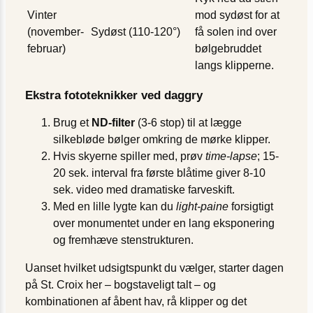
Vinter
mod sydøst for at
(november-
Sydøst (110-120°)
få solen ind over
februar)
bølgebruddet
langs klipperne.
Ekstra fototeknikker ved daggry
Brug et
ND-filter
(3-6 stop) til at lægge
silkebløde bølger omkring de mørke klipper.
Hvis skyerne spiller med, prøv
time-lapse
; 15-
20 sek. interval fra første blåtime giver 8-10
sek. video med dramatiske farveskift.
Med en lille lygte kan du
light-paine
forsigtigt
over monumentet under en lang eksponering
og fremhæve stenstrukturen.
Uanset hvilket udsigtspunkt du vælger, starter dagen
på St. Croix her – bogstaveligt talt – og
kombinationen af åbent hav, rå klipper og det