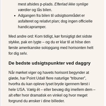
mest afsides p-plads.
Efterlad ikke synlige
værdier
og lås bilen.
Adgangen fra bilen til udsigtsområdet er
asfalteret og relativt plan; dog ingen officielle
handicapramper.
Med andre ord: Kom tidligt, kør forsigtigt det sidste
stykke, pak en lygte – og du er klar til at hilse den
første amerikanske solopgang med horisonten helt
for dig selv.
De bedste udsigtspunkter ved daggry
Når mørket viger og havets horisont begynder at
gløde, har Point Udall flere naturlige “tribuner”,
hvorfra du kan opleve lyset bryde igennem først i
hele USA. Vælg ét – eller bevæg dig imellem dem –
alt efter hvor dramatisk en vinkel og hvor meget
forgrund du ønsker i dine billeder.