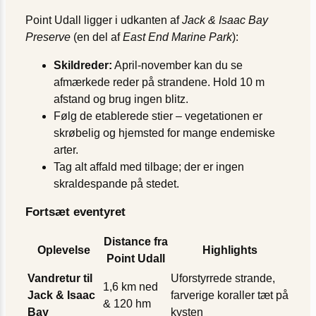
Point Udall ligger i udkanten af
Jack & Isaac Bay
Preserve
(en del af
East End Marine Park
):
Skildreder:
April-november kan du se
afmærkede reder på strandene. Hold 10 m
afstand og brug ingen blitz.
Følg de etablerede stier – vegetationen er
skrøbelig og hjemsted for mange endemiske
arter.
Tag alt affald med tilbage; der er ingen
skraldespande på stedet.
Fortsæt eventyret
Distance fra
Oplevelse
Highlights
Point Udall
Vandretur til
Uforstyrrede strande,
1,6 km ned
Jack & Isaac
farverige koraller tæt på
& 120 hm
Bay
kysten