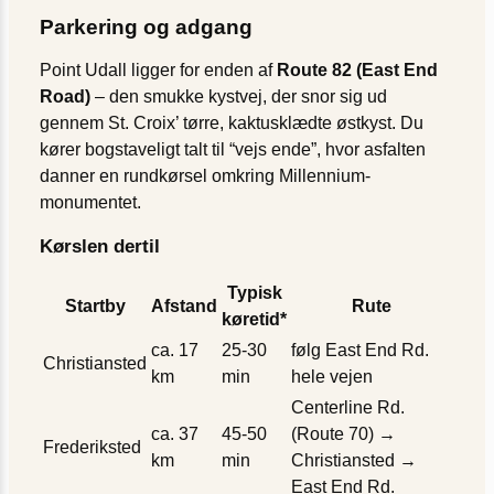
Parkering og adgang
Point Udall ligger for enden af
Route 82 (East End
Road)
– den smukke kystvej, der snor sig ud
gennem St. Croix’ tørre, kaktusklædte østkyst. Du
kører bogstaveligt talt til “vejs ende”, hvor asfalten
danner en rundkørsel omkring Millennium-
monumentet.
Kørslen dertil
Typisk
Startby
Afstand
Rute
køretid*
ca. 17
25-30
følg East End Rd.
Christiansted
km
min
hele vejen
Centerline Rd.
ca. 37
45-50
(Route 70) →
Frederiksted
km
min
Christiansted →
East End Rd.