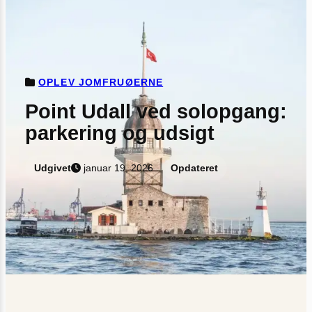
OPLEV JOMFRUØERNE
Point Udall ved solopgang:
parkering og udsigt
Udgivet
januar 19, 2026
Opdateret