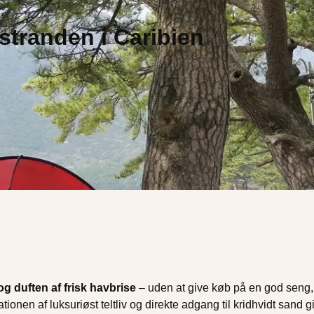
stranden i Caribien
g duften af frisk havbrise
– uden at give køb på en god seng,
onen af luksuriøst teltliv og direkte adgang til kridhvidt sand g