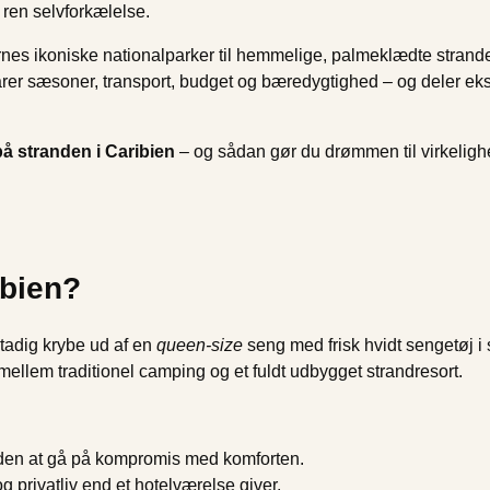
 ren selvforkælelse.
rnes ikoniske nationalparker til hemmelige, palmeklædte strand
larer sæsoner, transport, budget og bæredygtighed – og deler e
å stranden i Caribien
– og sådan gør du drømmen til virkeligh
ibien?
stadig krybe ud af en
queen-size
seng med frisk hvidt sengetøj i 
mellem traditionel camping og et fuldt udbygget strandresort.
uden at gå på kompromis med komforten.
 privatliv end et hotelværelse giver.