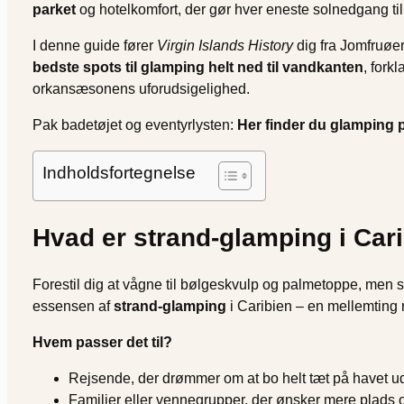
parket
og hotelkomfort, der gør hver eneste solnedgang til
I denne guide fører
Virgin Islands History
dig fra Jomfruøe
bedste spots til glamping helt ned til vandkanten
, fork
orkansæsonens uforudsigelighed.
Pak badetøjet og eventyrlysten:
Her finder du glamping p
Indholdsfortegnelse
Hvad er strand-glamping i Car
Forestil dig at vågne til bølgeskvulp og palmetoppe, men 
essensen af
strand-glamping
i Caribien – en mellemting 
Hvem passer det til?
Rejsende, der drømmer om at bo helt tæt på havet 
Familier eller vennegrupper, der ønsker mere plads og