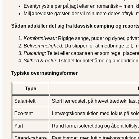
Eventyrlystne par på jagt efter en romantisk – men ik
Miljøbevidste gæster, der vil minimere deres aftryk,
Sådan adskiller det sig fra klassisk camping og resort
Komfortniveau:
Rigtige senge, puder og dyner, privat
Bekvemmelighed:
Du slipper for at medbringe telt, m
Placering:
Teltet eller cabanaen er som regel placer
Stilhed & natur:
I stedet for hoteltårne og airconditio
Typiske overnatningsformer
Type
Safari-telt
Stort lærredstelt på hævet trædæk; fast 
Eco-tent
Letvægtskonstruktion med fokus på sole
Yurt
Rund form, isoleret dug og åbent loftslys 
Strand-cabana
Fast bygget, men luftig trækonstruktio