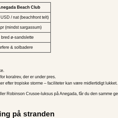
negada Beach Club
USD / nat (beachfront telt)
pr (mindst sargassum)
 bred ø-sandslette
urfere & solbadere
ke.
or koralrev, der er under pres.
efter tropiske storme – faciliteter kan være midlertidigt lukket.
ller Robinson Crusoe-luksus på Anegada, får du den samme gevi
ing på stranden