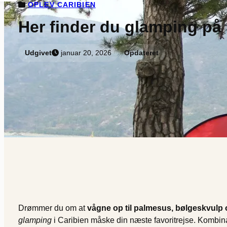
OPLEV CARIBIEN
Her finder du glamping på 
Udgivet
januar 20, 2026
Opdateret
Drømmer du om at
vågne op til palmesus, bølgeskvulp o
glamping
i Caribien måske din næste favoritrejse. Kombinati