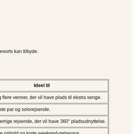
esorts kan tilbyde.
Ideel til
 flere venner, der vil have plads til ekstra senge.
ste par og solorejsende.
errige rejsende, der vil have 360° pladsudnyttelse.
e ophold og korte weekend-getaways.