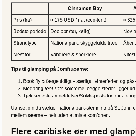
Cinnamon Bay
A
Pris (fra)
≈ 175 USD / nat (eco-tent)
≈ 325 
Bedste periode
Dec-apr (tør, kølig)
Nov-a
Strandtype
Nationalpark, skyggefulde træer
Åben,
Mest for
Vandrere & snorklere
Kites
Tips til glamping på Jomfruøerne:
Book fly & færge tidligt – særligt i vinterferien og pås
Medbring
reef-safe
solcreme; begge steder ligger ud f
Tjek seneste anmeldelser/SoMe-posts for opdateringer 
Uanset om du vælger nationalpark-stemning på St. John e
mellem tæerne – helt uden at miste komforten.
Flere caribiske øer med glamp