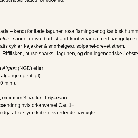
da – kendt for flade laguner, rosa flamingoer og karibisk humm
rekte
i sandet (privat bad, strand-front veranda med hængekøje) +
ratis cykler, kajakker & snorkelgear, solpanel-drevet strøm.
 Rifffiskeri, nurse sharks i lagunen, og den legendariske
Lobste
 Airport
(NGD)
eller
 afgange ugentligt).
0 min.).
; minimum 3 nætter i højsæson.
toændring hvis orkanvarsel Cat. 1+.
dgå at forstyrre klitternes redende havfugle.