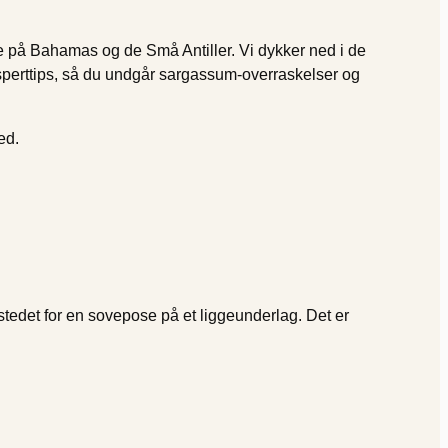
e på Bahamas og de Små Antiller. Vi dykker ned i de
ksperttips, så du undgår sargassum-overraskelser og
ed.
stedet for en sovepose på et liggeunderlag. Det er