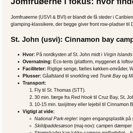
Jomfruøerne i fokus: hvor find
Jomfruøerne (USVI & BVI) er blandt de få steder i Caribien, 
glamping-klassikere, der begge giver front row-pladser til
St. John (usvi): Cinnamon bay ca
Hvor:
På nordkysten af St. John midt i
Virgin Islands
Overnatning:
Eco-tents (platform, myggenet & loftsve
Faciliteter:
Rigtige senge, fælles køkken-områder, W
Plusser:
Gåafstand til snorkling ved
Trunk Bay
og
M
Transport:
Fly til St. Thomas (STT).
30 min. færge fra
Red Hook
til Cruz Bay, St. Jo
10-15 min. taxijitney eller lejebil til Cinnamon 
Vigtigt at vide:
National Park-regler
: ingen engangsplastik på s
Skildpaddesæson
(maj-nov): campen dæmper ly
Stormskader kan lukke campen midlertidigt – tj