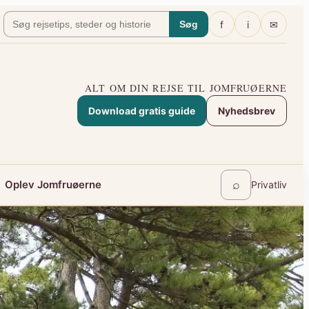
f
i
✉
Søg
ALT OM DIN REJSE TIL JOMFRUØERNE
Download gratis guide
Nyhedsbrev
⌕
Oplev Jomfruøerne
Privatliv