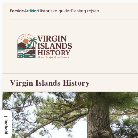
Spring
Forside
Artikler
Historiske guider
Planlæg rejsen
til
indhold
Virgin Islands History
→
Indhold