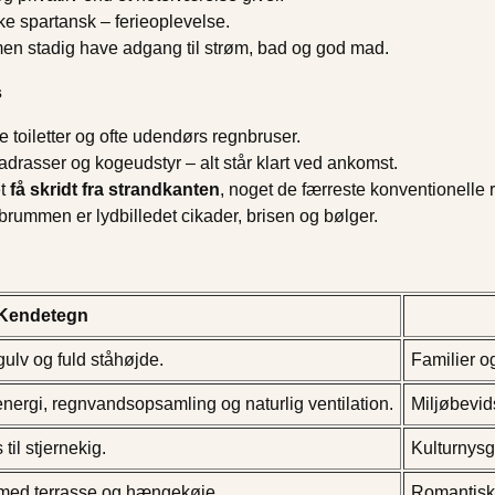
ke spartansk – ferieoplevelse.
 men stadig have adgang til strøm, bad og god mad.
s
e toiletter og ofte udendørs regnbruser.
adrasser og kogeudstyr – alt står klart ved ankomst.
et
få skridt fra strandkanten
, noget de færreste konventionelle r
nbrummen er lydbilledet cikader, brisen og bølger.
Kendetegn
gulv og fuld ståhøjde.
Familier og
nergi, regnvandsopsamling og naturlig ventilation.
Miljøbevid
til stjernekig.
Kulturnysg
n med terrasse og hængekøje.
Romantisk