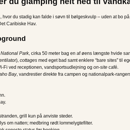
er du glamping helt ned til vandk
hvor du stadig kan falde i søvn til bølgeskvulp – uden at bo på et
 Det Caribiske Hav.
mpground
 National Park
, cirka 50 meter bag en af øens længste hvide sa
ntilator),
cottages
med eget bad samt enklere “bare sites” til eget
i-Fi ved receptionen, vandsportsudlejning og
on-site
café.
aho Bay
, vandrestier direkte fra campen og nationalpark-ranger
hn.
Bay.
tranden, grill kun på anviste steder.
s om natten; medbring rødt lommelygtefilter.
ek seneste status før booking.