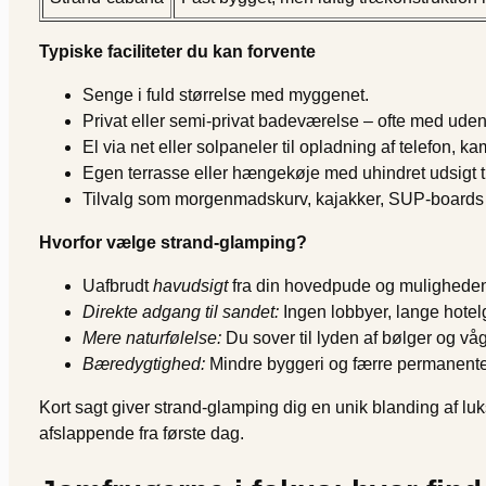
Typiske faciliteter du kan forvente
Senge i fuld størrelse med myggenet.
Privat eller semi-privat badeværelse – ofte med ude
El via net eller solpaneler til opladning af telefon,
Egen terrasse eller hængekøje med uhindret udsigt ti
Tilvalg som morgenmadskurv, kajakker, SUP-boards 
Hvorfor vælge strand-glamping?
Uafbrudt
havudsigt
fra din hovedpude og muligheden 
Direkte adgang til sandet:
Ingen lobbyer, lange hotelg
Mere naturfølelse:
Du sover til lyden af bølger og våg
Bæredygtighed:
Mindre byggeri og færre permanente
Kort sagt giver strand-glamping dig en unik blanding af luk
afslappende fra første dag.