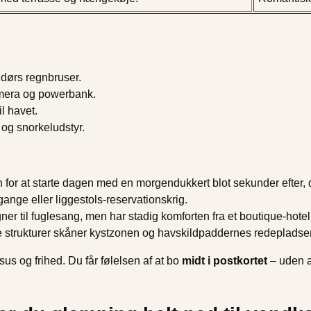
ndørs regnbruser.
 kamera og powerbank.
l havet.
og snorkeludstyr.
for at starte dagen med en morgendukkert blot sekunder efter, d
ange eller liggestols-reservationskrig.
ner til fuglesang, men har stadig komforten fra et boutique-hotel
 strukturer skåner kystzonen og havskildpaddernes redepladser
sus og frihed. Du får følelsen af at bo
midt i postkortet
– uden a