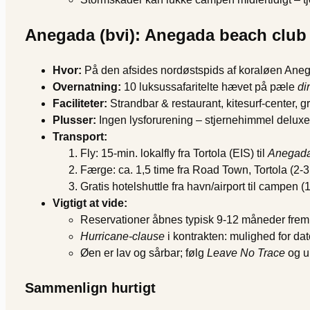
Anegada (bvi): Anegada beach club
Hvor:
På den afsides nordøstspids af koraløen Anega
Overnatning:
10 luksussafaritelte hævet på pæle
di
Faciliteter:
Strandbar & restaurant, kitesurf-center, g
Plusser:
Ingen lysforurening – stjernehimmel deluxe.
Transport:
Fly: 15-min. lokalfly fra Tortola (EIS) til
Anegada
Færge: ca. 1,5 time fra Road Town, Tortola (2-3
Gratis hotelshuttle fra havn/airport til campen (1
Vigtigt at vide:
Reservationer åbnes typisk 9-12 måneder frem
Hurricane-clause
i kontrakten: mulighed for da
Øen er lav og sårbar; følg
Leave No Trace
og un
Sammenlign hurtigt