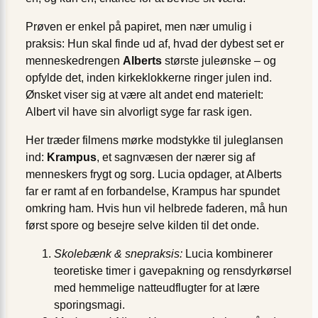
Prøven er enkel på papiret, men nær umulig i
praksis: Hun skal finde ud af, hvad der dybest set er
menneskedrengen
Alberts
største juleønske – og
opfylde det, inden kirkeklokkerne ringer julen ind.
Ønsket viser sig at være alt andet end materielt:
Albert vil have sin alvorligt syge far rask igen.
Her træder filmens mørke modstykke til juleglansen
ind:
Krampus
, et sagnvæsen der nærer sig af
menneskers frygt og sorg. Lucia opdager, at Alberts
far er ramt af en forbandelse, Krampus har spundet
omkring ham. Hvis hun vil helbrede faderen, må hun
først spore og besejre selve kilden til det onde.
Skolebænk & snepraksis:
Lucia kombinerer
teoretiske timer i gavepakning og rensdyrkørsel
med hemmelige natteudflugter for at lære
sporingsmagi.