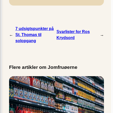
7 udsigtspunkter på
Svarlister for Ros
←
St. Thomas til
→
Krydsord
solopgang
Flere artikler om Jomfruøerne