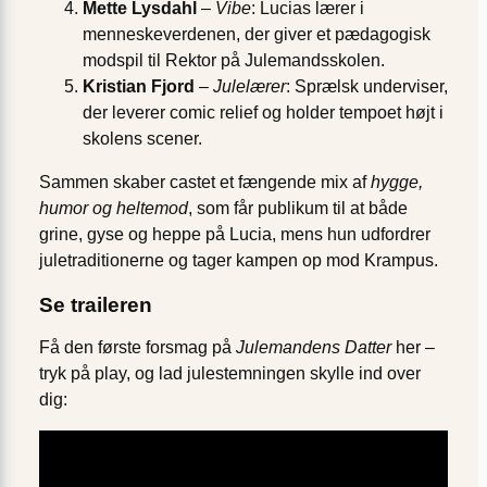
Mette Lysdahl
–
Vibe
: Lucias lærer i
menneskeverdenen, der giver et pædagogisk
modspil til Rektor på Julemandsskolen.
Kristian Fjord
–
Julelærer
: Sprælsk underviser,
der leverer comic relief og holder tempoet højt i
skolens scener.
Sammen skaber castet et fængende mix af
hygge,
humor og heltemod
, som får publikum til at både
grine, gyse og heppe på Lucia, mens hun udfordrer
jule­traditionerne og tager kampen op mod Krampus.
Se traileren
Få den første forsmag på
Julemandens Datter
her –
tryk på play, og lad julestemningen skylle ind over
dig: