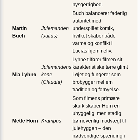
nysgerrighed.
Buch balancerer faderlig
autoritet med
Martin
Julemanden
underspillet komik,
Buch
(Julius)
hvilket skaber både
varme og konflikt i
Lucias hjemmeliv.
Lyhne tilfører filmen sit
Julemandens
karakteristiske tørre glimt
Mia Lyhne
kone
i øjet og fungerer som
(Claudia)
brobygger mellem
tradition og fornyelse.
Som filmens primære
skurk skaber Horn en
uhyggelig, men stadig
Mette Horn
Krampus
børne­venlig modvægt til
julehyggen – den
nødvendige spænding i