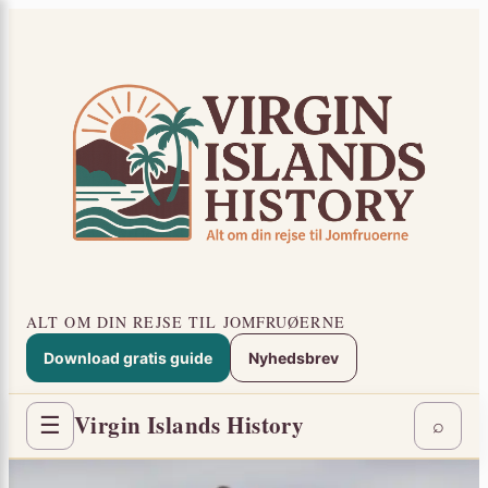
Spring
×
til
indhold
ALT OM DIN REJSE TIL JOMFRUØERNE
Download gratis guide
Nyhedsbrev
Virgin Islands History
☰
⌕