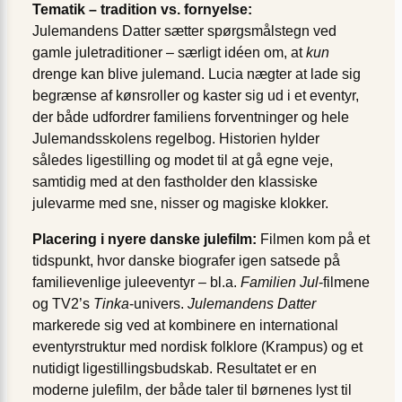
Tematik – tradition vs. fornyelse:
Julemandens Datter sætter spørgsmålstegn ved
gamle juletraditioner – særligt idéen om, at
kun
drenge kan blive julemand. Lucia nægter at lade sig
begrænse af kønsroller og kaster sig ud i et eventyr,
der både udfordrer familiens forventninger og hele
Julemandsskolens regelbog. Historien hylder
således ligestilling og modet til at gå egne veje,
samtidig med at den fastholder den klassiske
julevarme med sne, nisser og magiske klokker.
Placering i nyere danske julefilm:
Filmen kom på et
tidspunkt, hvor danske biografer igen satsede på
familievenlige juleeventyr – bl.a.
Familien Jul
-filmene
og TV2’s
Tinka
-univers.
Julemandens Datter
markerede sig ved at kombinere en international
eventyrstruktur med nordisk folklore (Krampus) og et
nutidigt ligestillingsbudskab. Resultatet er en
moderne julefilm, der både taler til børnenes lyst til