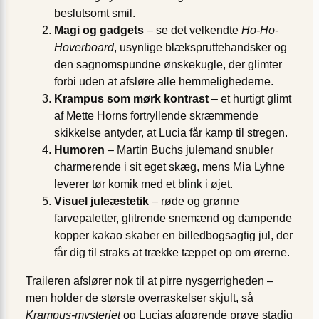
beslutsomt smil.
Magi og gadgets
– se det velkendte
Ho-Ho-
Hoverboard
, usynlige blækspruttehandsker og
den sagnomspundne ønskekugle, der glimter
forbi uden at afsløre alle hemmelighederne.
Krampus som mørk kontrast
– et hurtigt glimt
af Mette Horns fortryllende skræmmende
skikkelse antyder, at Lucia får kamp til stregen.
Humoren
– Martin Buchs julemand snubler
charmerende i sit eget skæg, mens Mia Lyhne
leverer tør komik med et blink i øjet.
Visuel juleæstetik
– røde og grønne
farvepaletter, glitrende snemænd og dampende
kopper kakao skaber en billedbogsagtig jul, der
får dig til straks at trække tæppet op om ørerne.
Traileren afslører nok til at pirre nysgerrigheden –
men holder de største overraskelser skjult, så
Krampus-mysteriet
og Lucias afgørende prøve stadig