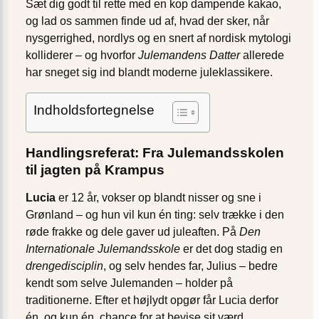
Sæt dig godt til rette med en kop dampende kakao,
og lad os sammen finde ud af, hvad der sker, når
nysgerrighed, nordlys og en snert af nordisk mytologi
kolliderer – og hvorfor
Julemandens Datter
allerede
har sneget sig ind blandt moderne juleklassikere.
Indholdsfortegnelse
Handlingsreferat: Fra Julemandsskolen
til jagten på Krampus
Lucia
er 12 år, vokser op blandt nisser og sne i
Grønland – og hun vil kun én ting: selv trække i den
røde frakke og dele gaver ud juleaften. På
Den
Internationale Julemandsskole
er det dog stadig en
drengedisciplin
, og selv hendes far, Julius – bedre
kendt som selve Julemanden – holder på
traditionerne. Efter et højlydt opgør får Lucia derfor
én, og kun én, chance for at bevise sit værd.