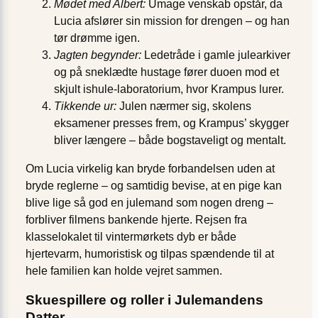
Mødet med Albert:
Umage venskab opstår, da
Lucia afslører sin mission for drengen – og han
tør drømme igen.
Jagten begynder:
Ledetråde i gamle julearkiver
og på sneklædte hustage fører duoen mod et
skjult ishule-laboratorium, hvor Krampus lurer.
Tikkende ur:
Julen nærmer sig, skolens
eksamener presses frem, og Krampus’ skygger
bliver længere – både bogstaveligt og mentalt.
Om Lucia virkelig kan bryde forbandelsen uden at
bryde reglerne – og samtidig bevise, at en pige kan
blive lige så god en julemand som nogen dreng –
forbliver filmens bankende hjerte. Rejsen fra
klasselokalet til vintermørkets dyb er både
hjertevarm, humoristisk og tilpas spændende til at
hele familien kan holde vejret sammen.
Skuespillere og roller i Julemandens
Datter