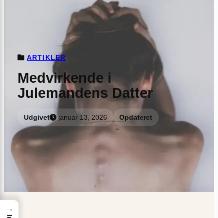
ARTIKLER
Medvirkende i
Julemandens Datter
Udgivet
januar 13, 2026
Opdateret
→