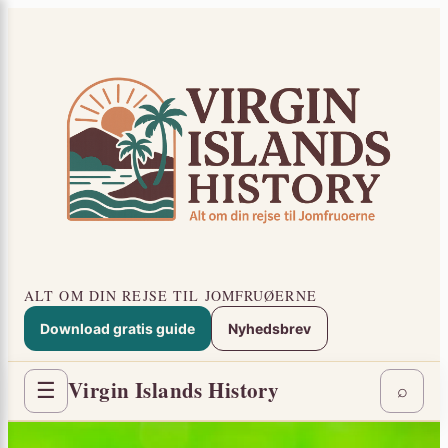
Spring
×
til
indhold
ALT OM DIN REJSE TIL JOMFRUØERNE
Download gratis guide
Nyhedsbrev
Virgin Islands History
☰
⌕