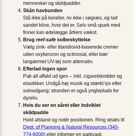
mennesker og skildpadder.
Skån havbunden
Stå ikke på koraller, riv ikke i søgræs, og lad
sandet blive, hvor det er. Selv små spark med
finner kan ødelægge årtiers vækst.
Brug
reef-safe
solbeskyttelse
Vælg zink- eller titandioxid-baserede cremer
uden oxybenzon og octinoxat, eller bær
langærmet UV-tøj som alternativ.
Efterlad ingen spor
Pak alt affald ud igen – inkl. cigaretskodder og
elastikker. Undgå høj musik og stærkt lys efter
solnedgang; stranden er også yngleplads for
dyreliv.
Hvis du ser en såret eller indviklet
skildpadde
Hold afstand og notér positionen. Ring straks til
Dept. of Planning & Natural Resources (340-
774-6000)
eller informer en parkvagt.