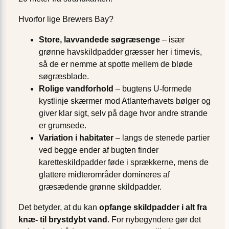
Hvorfor lige Brewers Bay?
Store, lavvandede søgræsenge
– især
grønne havskildpadder græsser her i timevis,
så de er nemme at spotte mellem de bløde
søgræsblade.
Rolige vandforhold
– bugtens U-formede
kystlinje skærmer mod Atlanterhavets bølger og
giver klar sigt, selv på dage hvor andre strande
er grumsede.
Variation i habitater
– langs de stenede partier
ved begge ender af bugten finder
karetteskildpadder føde i sprækkerne, mens de
glattere midterområder domineres af
græsædende grønne skildpadder.
Det betyder, at du kan
opfange skildpadder i alt fra
knæ- til brystdybt vand
. For nybegyndere gør det