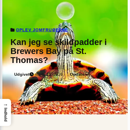
OPLEV JOMFRUØERNE
Kan jeg se skildpadder i
Brewers Bay på St.
Thomas?
Udgivet
marts 13, 2026
Opdateret
→
Indhold