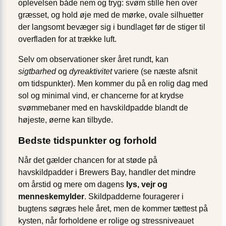
oplevelsen både nem og tryg: svøm stille hen over
græsset, og hold øje med de mørke, ovale silhuetter
der langsomt bevæger sig i bundlaget før de stiger til
overfladen for at trække luft.
Selv om observationer sker året rundt, kan
sigtbarhed
og
dyreaktivitet
variere (se næste afsnit
om tidspunkter). Men kommer du på en rolig dag med
sol og minimal vind, er chancerne for at krydse
svømmebaner med en havskildpadde blandt de
højeste, øerne kan tilbyde.
Bedste tidspunkter og forhold
Når det gælder chancen for at støde på
havskildpadder i Brewers Bay, handler det mindre
om årstid og mere om dagens
lys, vejr og
menneskemylder
. Skildpadderne fouragerer i
bugtens søgræs hele året, men de kommer tættest på
kysten, når forholdene er rolige og stressniveauet