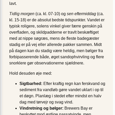
lavt.
Tidlig morgen
(ca. kl. 07-10) og
sen eftermiddag
(ca.
kl. 15-18) er de absolut bedste tidspunkter. Vandet er
typisk roligere, solens vinkel giver færre genskin på
overfladen, og skildpadderne er travlt beskæftiget
med at nippe søgræs, mens de fleste badegæster
stadig er på vej eller allerede pakker sammen. Midt
på dagen kan du stadig være heldig, men bølger fra
forbipasserende både, øget sandophvirvling og flere
snorklere gør observationerne sjældnere.
Hold desuden øje med:
Sigtbarhed:
Efter kraftig regn kan ferskvand og
sediment fra vandløb gøre vandet uklart i op til
et døgn. Planlæg i stedet efter mindst en halv
dag med tørvejr og svag vind.
Vindretning og bølger:
Brewers Bay er
beskyttet mod østlige passatvinde, men