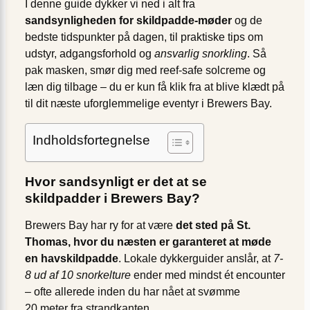
I denne guide dykker vi ned i alt fra
sandsynligheden for skildpadde-møder
og de
bedste tidspunkt­er på dagen, til praktiske tips om
udstyr, adgangsforhold og
ansvarlig snorkling
. Så
pak masken, smør dig med reef-safe solcreme og
læn dig tilbage – du er kun få klik fra at blive klædt på
til dit næste uforglemmelige eventyr i Brewers Bay.
Indholdsfortegnelse
Hvor sandsynligt er det at se
skildpadder i Brewers Bay?
Brewers Bay har ry for at være
det sted på St.
Thomas, hvor du næsten er garanteret at møde
en havskildpadde
. Lokale dykkerguider anslår, at
7-
8 ud af 10 snorkelture
ender med mindst ét encounter
– ofte allerede inden du har nået at svømme
20 meter fra strandkanten.