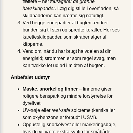
tættere – her
fouragerer de grønne
havskildpadder
. Læg dig stille i overfladen, så
skildpadderne kan nærme sig naturligt.
Ved begge ende­partier af bugten ændrer
bunden sig til sten og spredte koraller. Her ses
karetteskildpadder, som skraber alger af
klipperne.
Vend om, når du har brugt halvdelen af din
energi/tid; strømmen er som regel svag, men
kan trække let ud ad i midten af bugten.
Anbefalet udstyr
Maske, snorkel og finner
– finnerne giver
roligere benspark og mindre forstyrrelse for
dyrelivet.
UV-trøje eller
reef-safe
solcreme (kemikalier
som oxybenzone er forbudt i USVI).
Oppustelig snorkelvest eller markeringsbøje,
hvis du vil være ekstra synlig for småbåde.