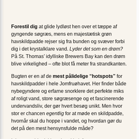
Forestil dig
at glide lydløst hen over et tæppe af
gyngende søgræs, mens en majestætisk grøn
havskildpadde rejser sig fra bunden og svæver forbi
dig i det krystalklare vand.
Lyder det som en drøm?
På St. Thomas’ idylliske Brewers Bay kan den drøm
blive virkelighed – ofte blot få meter fra strandkanten.
Bugten er en af de
mest pålidelige “hotspots”
for
havskildpadder i hele Jomfruøhavet. Her finder både
nybegyndere og erfarne snorklere det perfekte miks
af roligt vand, store søgræsenge og et fascinerende
undervandsliv, der gør hvert besøg unikt. Men hvor
stor er chancen
egentlig
for at møde en skildpadde,
hvornår skal du hoppe i vandet, og hvordan gør du
det på den mest hensynsfulde måde?