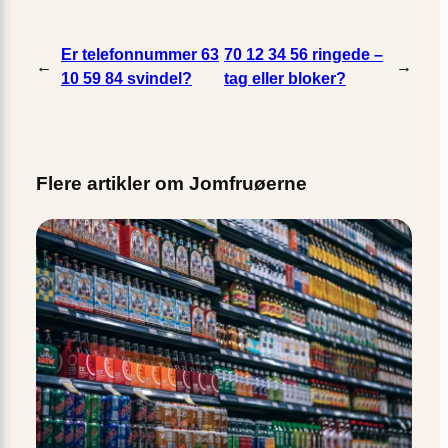
Er telefonnummer 63
70 12 34 56 ringede –
←
→
10 59 84 svindel?
tag eller bloker?
Flere artikler om Jomfruøerne