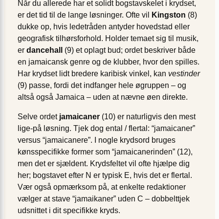
Når du allerede har et solidt bogstav­skelet i krydset,
er det tid til de lange løsninger. Ofte vil
Kingston
(8)
dukke op, hvis ledetråden antyder hovedstad eller
geografisk tilhørsforhold. Holder temaet sig til musik,
er
dancehall
(9) et oplagt bud; ordet beskriver både
en jamaicansk genre og de klubber, hvor den spilles.
Har krydset lidt bredere karibisk vinkel, kan
vestinder
(9) passe, fordi det indfanger hele øgruppen – og
altså også Jamaica – uden at nævne øen direkte.
Selve ordet
jamaicaner
(10) er naturligvis den mest
lige-på løsning. Tjek dog ental / flertal: “jamaicaner”
versus “jamaicanere”. I nogle krydsord bruges
kønsspecifikke former som “jamaicanerinden” (12),
men det er sjældent. Krydsfeltet vil ofte hjælpe dig
her; bogstavet efter N er typisk E, hvis det er flertal.
Vær også opmærksom på, at enkelte redaktioner
vælger at stave “jamaikaner” uden C – dobbelttjek
udsnittet i dit specifikke kryds.