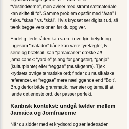
“Vestind
ø
erne”, men aviser med stramt sætmateriale
kan skifte til “o”. Samme problem opstår med “å/aa” i
f.eks. “skaal” vs. “skål”. Hvis krydset ser digitalt ud, så
tænk begge versioner, før du opgiver.
Endelig: ledetråden kan være i overført betydning.
Ligesom “matador” både kan være tyrefægter, tv-
serie og brætspil, kan “jamaicaner” dække
alt
jamaicansk: “yardie” (slang for gangster), “ganja”
(kulturplante) eller “reggae” (musikgenre). Tjek
krydsets øvrige tematiske ord; finder du musikalske
referencer, er “reggae” mere nærliggende end “Bolt”.
Brug derfor både grammatik, mønster og tema til at
lande det eneste ord, der passer perfekt.
Karibisk kontekst: undgå fælder mellem
Jamaica og Jomfruøerne
Når du sidder med et krydsord og ser ledetråden