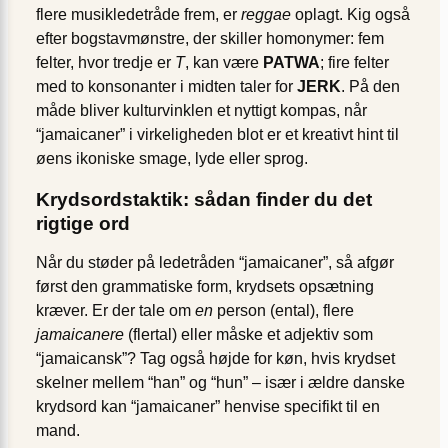
flere musikledetråde frem, er
reggae
oplagt. Kig også
efter bogstavmønstre, der skiller homonymer: fem
felter, hvor tredje er
T
, kan være
PATWA
; fire felter
med to konsonanter i midten taler for
JERK
. På den
måde bliver kulturvinklen et nyttigt kompas, når
“jamaicaner” i virkeligheden blot er et kreativt hint til
øens ikoniske smage, lyde eller sprog.
Krydsordstaktik: sådan finder du det
rigtige ord
Når du støder på ledetråden “jamaicaner”, så afgør
først den grammatiske form, krydsets opsætning
kræver. Er der tale om
en
person (ental), flere
jamaicanere
(flertal) eller måske et adjektiv som
“jamaicansk”? Tag også højde for køn, hvis krydset
skelner mellem “han” og “hun” – især i ældre danske
krydsord kan “jamaicaner” henvise specifikt til en
mand.