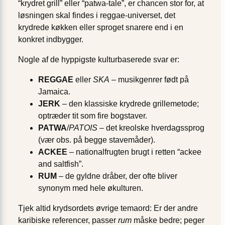
“krydret grill” eller “patwa-tale”, er chancen stor for, at
løsningen skal findes i reggae-universet, det
krydrede køkken eller sproget snarere end i en
konkret indbygger.
Nogle af de hyppigste kulturbaserede svar er:
REGGAE
eller
SKA
– musikgenrer født på
Jamaica.
JERK
– den klassiske krydrede grillemetode;
optræder tit som fire bogstaver.
PATWA
/
PATOIS
– det kreolske hverdagssprog
(vær obs. på begge stavemåder).
ACKEE
– nationalfrugten brugt i retten “ackee
and saltfish”.
RUM
– de gyldne dråber, der ofte bliver
synonym med hele økulturen.
Tjek altid krydsordets øvrige temaord: Er der andre
karibiske referencer, passer
rum
måske bedre; peger