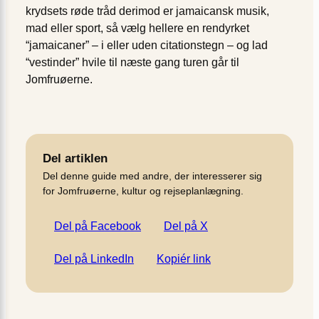
krydsets røde tråd derimod er jamaicansk musik,
mad eller sport, så vælg hellere en rendyrket
“jamaicaner” – i eller uden citationstegn – og lad
“vestinder” hvile til næste gang turen går til
Jomfruøerne.
Del artiklen
Del denne guide med andre, der interesserer sig
for Jomfruøerne, kultur og rejseplanlægning.
Del på Facebook
Del på X
Del på LinkedIn
Kopiér link