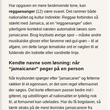
Har opgaven en mere beskrivende tone, kan
reggaesanger
(12) være svaret. Det rammer både
nationalitet og kultur indirekte: Reggae forbindes så
stærkt med Jamaica, at en “reggaesanger” uden
yderligere kontekst næsten automatisk læses som
jamaicaner. Brug krydsets øvrige spor – måske andre
musikalske gloser eller farverne rød-gul-grøn – til at
afgøre, om dette lange tematiske ord er nøglen til at
fuldende din lodrette eller vandrette linje.
Kendte navne som løsning: når
“jamaicaner” peger på en person
Når krydsordet spørger efter “jamaicaner” og felterne
rækker til et egennavn, er det som regel efternavnet
der søges. Det korte efternavn passer bedre ind i
gitteret, og udstillingen af nationalitet er tydelig nok
til, at fornavnet kan udelades. Har du få bogstaver, så
tænk straks på de mest ikoniske jamaicanere fra