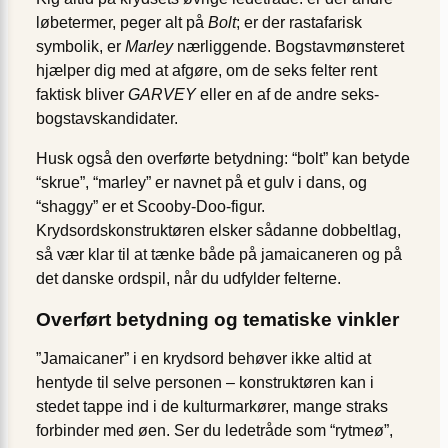
løbetermer, peger alt på
Bolt
; er der rastafarisk
symbolik, er
Marley
nærliggende. Bogstavmønsteret
hjælper dig med at afgøre, om de seks felter rent
faktisk bliver
GARVEY
eller en af de andre seks-
bogstavs­kandidater.
Husk også den overførte betydning: “bolt” kan betyde
“skrue”, “marley” er navnet på et gulv i dans, og
“shaggy” er et Scooby-Doo-figur.
Krydsordskonstruktøren elsker sådanne dobbeltlag,
så vær klar til at tænke både på jamaicaneren og på
det danske ordspil, når du udfylder felterne.
Overført betydning og tematiske vinkler
”Jamaicaner” i en krydsord behøver ikke altid at
hentyde til selve personen – konstruktøren kan i
stedet tappe ind i de kulturmarkører, mange straks
forbinder med øen. Ser du ledetråde som “rytmeø”,