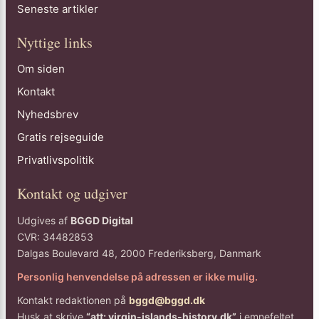
Seneste artikler
Nyttige links
Om siden
Kontakt
Nyhedsbrev
Gratis rejseguide
Privatlivspolitik
Kontakt og udgiver
Udgives af
BGGD Digital
CVR: 34482853
Dalgas Boulevard 48, 2000 Frederiksberg, Danmark
Personlig henvendelse på adressen er ikke mulig.
Kontakt redaktionen på
bggd@bggd.dk
Husk at skrive
“att: virgin-islands-history.dk”
i emnefeltet.