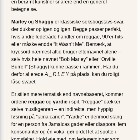
en berømt kunstner snarere end en generel
betegnelse.
Marley
og
Shaggy
er klassiske seksbogstavs-svar,
der dukker op igen og igen. Begge passer perfekt,
hvis andre ledetråde handler om reggae, 90’er-hits
eller måske endda “It Wasn’t Me”. Bemærk, at
krydsord nærmest altid bruger efternavnet alene –
selv hvis hele navnet “Bob Marley” eller “Orville
Burrell” (Shaggy) kunne passe i rammen. Har du
derfor allerede
A _ R L E Y
på plads, kan du roligt
låse svaret.
Er stilen mere tematisk end navnebaseret, kommer
ordene
reggae
og
yardie
i spil. “Reggae” dækker
selve musikgenren – en indirekte, men hyppig
løsning på “jamaicaner”. “Yardie” er derimod slang
for en person fra Jamaicas gader eller diaspora: fem
konsonanter og én vokal gør ordet let at spotte i
krydsfeltet. Hold øje med, om ledesætninger som