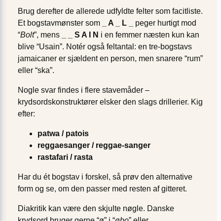
Brug derefter de allerede udfyldte felter som facitliste.
Et bogstavmønster som
_ A _ L _
peger hurtigt mod
“
Bolt
”, mens
_ _ S A I N
i en femmer næsten kun kan
blive “Usain”. Notér også felt­antal: en tre-bogstavs
jamaicaner er sjældent en person, men snarere “rum”
eller “ska”.
Nogle svar findes i flere stavemåder –
krydsordskonstruktører elsker den slags drillerier. Kig
efter:
patwa / patois
reggaesanger / reggae-sanger
rastafari / rasta
Har du ét bogstav i forskel, så prøv den alternative
form og se, om den passer med resten af gitteret.
Diakritik kan være den skjulte nøgle. Danske
krydsord bruger gerne “ø” i “
øbo
” eller