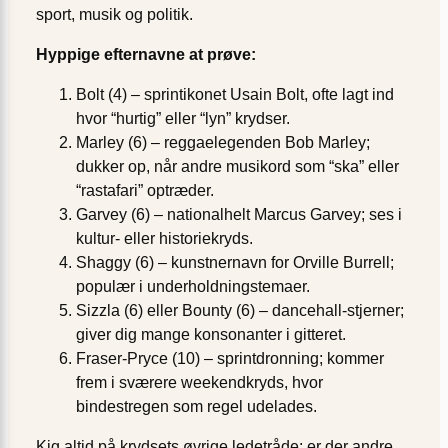
sport, musik og politik.
Hyppige efternavne at prøve:
Bolt (4) – sprintikonet Usain Bolt, ofte lagt ind
hvor “hurtig” eller “lyn” krydser.
Marley (6) – reggaelegenden Bob Marley;
dukker op, når andre musikord som “ska” eller
“rastafari” optræder.
Garvey (6) – nationalhelt Marcus Garvey; ses i
kultur- eller historiekryds.
Shaggy (6) – kunstnernavn for Orville Burrell;
populær i underholdnings­temaer.
Sizzla (6) eller Bounty (6) – dancehall-stjerner;
giver dig mange konsonanter i gitteret.
Fraser-Pryce (10) – sprintdronning; kommer
frem i sværere weekendkryds, hvor
bindestregen som regel udelades.
Kig altid på krydsets øvrige ledetråde: er der andre