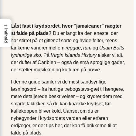
→
Låst fast i krydsordet, hvor “jamaicaner” nægter
Indhold
at falde på plads?
Du er langt fra den eneste, der
har stirret på et gitter af sorte og hvide felter, mens
tankerne vandrer mellem
reggae
,
rum
og
Usain Bolts
lynhurtige sko
. På
Virgin Islands History
elsker vi alt,
der dufter af Caribien – også de små sproglige gåder,
der sætter musikken og kulturen på prøve.
I denne guide samler vi de mest sandsynlige
løsningsord – fra hurtige trebogstavs-gæt til længere,
mere detaljerede beskrivelser – og krydrer dem med
smarte taktikker, så du kan knække krydset, før
kaffekoppen bliver kold. Uanset om du er
nybegynder i krydsordets verden eller erfaren
ordjæger, er der tips her, der kan få brikkerne til at
falde på plads.