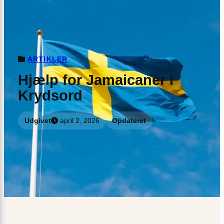
ARTIKLER
Hjælp for Jamaicaner i
Krydsord
Udgivet
april 2, 2026
Opdateret