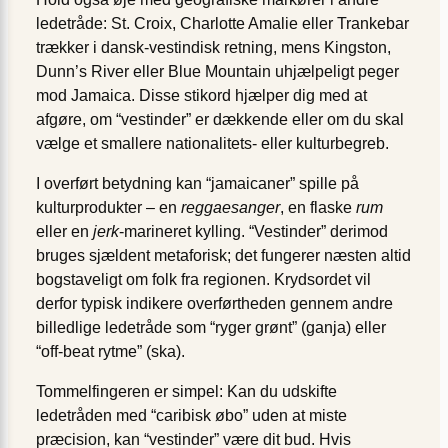
ledetråde: St. Croix, Charlotte Amalie eller Trankebar
trækker i dansk-vestindisk retning, mens Kingston,
Dunn’s River eller Blue Mountain uhjælpeligt peger
mod Jamaica. Disse stikord hjælper dig med at
afgøre, om “vestinder” er dækkende eller om du skal
vælge et smallere nationalitets- eller kulturbegreb.
I overført betydning kan “jamaicaner” spille på
kulturprodukter – en
reggaesanger
, en flaske
rum
eller en
jerk
-marineret kylling. “Vestinder” derimod
bruges sjældent metaforisk; det fungerer næsten altid
bogstaveligt om folk fra regionen. Krydsordet vil
derfor typisk indikere overførtheden gennem andre
billedlige ledetråde som “ryger grønt” (ganja) eller
“off-beat rytme” (ska).
Tommel­fingeren er simpel: Kan du udskifte
ledetråden med “caribisk øbo” uden at miste
præcision, kan “vestinder” være dit bud. Hvis