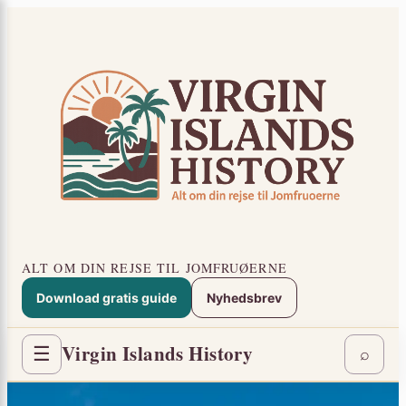
Spring
×
til
indhold
ALT OM DIN REJSE TIL JOMFRUØERNE
Download gratis guide
Nyhedsbrev
Virgin Islands History
☰
⌕