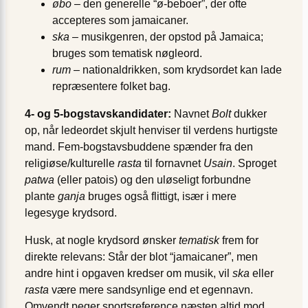
øbo
– den generelle “ø-beboer”, der ofte
accepteres som jamaicaner.
ska
– musikgenren, der opstod på Jamaica;
bruges som tematisk nøgleord.
rum
– nationaldrikken, som krydsordet kan lade
repræsentere folket bag.
4- og 5-bogstavskandidater:
Navnet
Bolt
dukker
op, når ledeordet skjult henviser til verdens hurtigste
mand. Fem-bogstavsbuddene spænder fra den
religiøse/kulturelle
rasta
til fornavnet
Usain
. Sproget
patwa
(eller patois) og den uløseligt forbundne
plante
ganja
bruges også flittigt, især i mere
legesyge krydsord.
Husk, at nogle krydsord ønsker
tematisk
frem for
direkte relevans: Står der blot “jamaicaner”, men
andre hint i opgaven kredser om musik, vil
ska
eller
rasta
være mere sandsynlige end et egennavn.
Omvendt peger sportsreference næsten altid mod