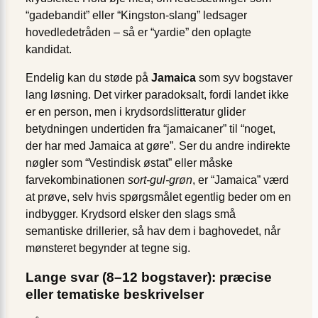
“gadebandit” eller “Kingston-slang” ledsager
hovedledetråden – så er “yardie” den oplagte
kandidat.
Endelig kan du støde på
Jamaica
som syv bogstaver
lang løsning. Det virker paradoksalt, fordi landet ikke
er en person, men i krydsordslitteratur glider
betydningen undertiden fra
“jamaicaner”
til “noget,
der har med Jamaica at gøre”. Ser du andre indirekte
nøgler som “Vestindisk østat” eller måske
farvekombinationen
sort-gul-grøn
, er “Jamaica” værd
at prøve, selv hvis spørgsmålet egentlig beder om en
indbygger. Krydsord elsker den slags små
semantiske drillerier, så hav dem i baghovedet, når
mønsteret begynder at tegne sig.
Lange svar (8–12 bogstaver): præcise
eller tematiske beskrivelser