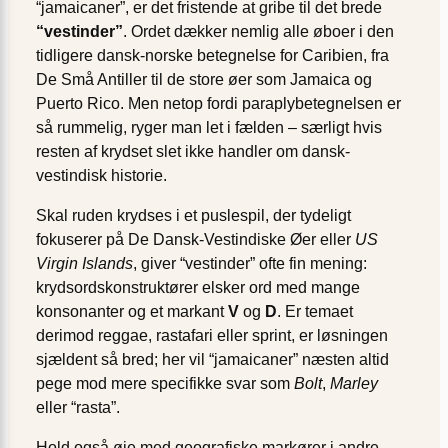
“jamaicaner”, er det fristende at gribe til det brede
“vestinder”
. Ordet dækker nemlig alle øboer i den
tidligere dansk-norske betegnelse for Caribien, fra
De Små Antiller til de store øer som Jamaica og
Puerto Rico. Men netop fordi paraplybetegnelsen er
så rummelig, ryger man let i fælden – særligt hvis
resten af krydset slet ikke handler om dansk-
vestindisk historie.
Skal ruden krydses i et puslespil, der tydeligt
fokuserer på De Dansk-Vestindiske Øer eller
US
Virgin Islands
, giver “vestinder” ofte fin mening:
krydsordskonstruktører elsker ord med mange
konsonanter og et markant
V
og
D
. Er temaet
derimod reggae, rastafari eller sprint, er løsningen
sjældent så bred; her vil “jamaicaner” næsten altid
pege mod mere specifikke svar som
Bolt
,
Marley
eller “rasta”.
Hold også øje med geografiske markører i andre