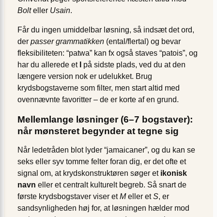
Bolt
eller
Usain
.
Får du ingen umiddelbar løsning, så indsæt det ord,
der
passer grammatikken
(ental/flertal) og bevar
fleksibiliteten: “patwa” kan fx også staves “patois”, og
har du allerede et
I
på sidste plads, ved du at den
længere version nok er udelukket. Brug
krydsbogstaverne som filter, men start altid med
ovennævnte favoritter – de er korte af en grund.
Mellemlange løsninger (6–7 bogstaver):
når mønsteret begynder at tegne sig
Når ledetråden blot lyder “jamaicaner”, og du kan se
seks eller syv tomme felter foran dig, er det ofte et
signal om, at krydskonstruktøren søger et
ikonisk
navn
eller et centralt kulturelt begreb. Så snart de
første krydsbogstaver viser et
M
eller et
S
, er
sandsynligheden høj for, at løsningen hælder mod