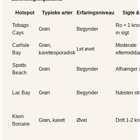
Hotspot
Typiske arter
Erfaringsniveau
Sigte &
Tobago
Ro < 1 kno
Grøn
Begynder
Cays
m sigt
Carlisle
Grøn,
Moderate
Let øvet
Bay
karettesporadisk
eftermidd
Spotts
Grøn
Begynder
Afhænger a
Beach
Lac Bay
Grøn
Begynder
Næsten st
Klein
Grøn, karett
Øvet
Drift 1-2 k
Bonaire