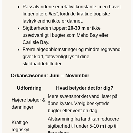
Passatvindene er relativt konstante, men havet
ligger oftere
fladt
, fordi de kraftige tropiske
lavtryk endnu ikke er dannet.
Sigtbarheden topper:
20-30 m
er ikke
usædvanligt i bugter som Maho Bay eller
Carlisle Bay.
Færre algeopblomstringer og mindre regnvand
giver klart, fotovenligt lys til dine
skildpaddebilleder.
Orkansæsonen: Juni – November
Udfordring
Hvad betyder det for dig?
Mere sværtsnorklet vand, især på
Højere bølger &
åbne kyster. Vælg beskyttede
dønninger
bugter eller vent en dag.
Afstrømning fra land kan reducere
Kraftige
sigtbarhed til under 5-10 m i op til
regnskyl