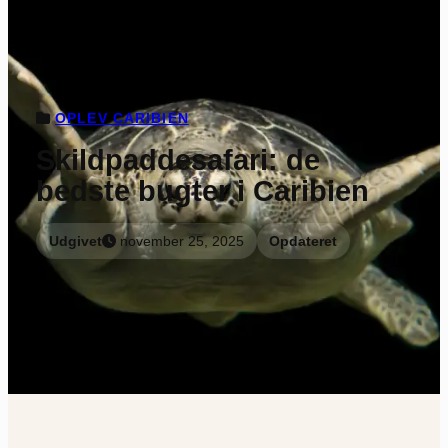
OPLEV CARIBIEN
Skildpaddesafari: de
bedste bugter i Caribien
Udgivet
november 25, 2025
Opdateret