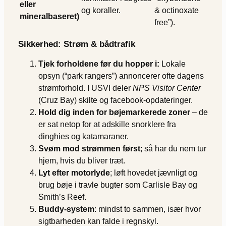
eller
og koraller.
& octinoxate
mineralbaseret)
free”).
Sikkerhed: Strøm & bådtrafik
Tjek forholdene før du hopper i:
Lokale
opsyn (“park rangers”) annoncerer ofte dagens
strømforhold. I USVI deler
NPS Visitor Center
(Cruz Bay) skilte og facebook-opdateringer.
Hold dig inden for bøjemarkerede zoner
– de
er sat netop for at adskille snorklere fra
dinghies og katamaraner.
Svøm mod strømmen først
; så har du nem tur
hjem, hvis du bliver træt.
Lyt efter motorlyde
; løft hovedet jævnligt og
brug bøje i travle bugter som Carlisle Bay og
Smith’s Reef.
Buddy-system
: mindst to sammen, især hvor
sigtbarheden kan falde i regnskyl.