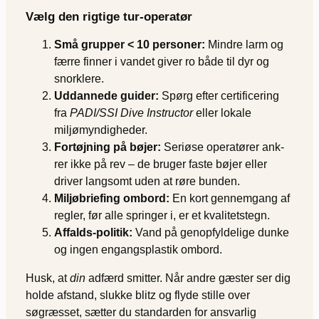
Vælg den rigtige tur-operatør
Små grupper < 10 personer:
Mindre larm og
færre finner i vandet giver ro både til dyr og
snorklere.
Uddannede guider:
Spørg efter certificering
fra
PADI/SSI Dive Instructor
eller lokale
miljømyndigheder.
Fortøjning på bøjer:
Seriøse operatører ank­
rer ikke på rev – de bruger faste bøjer eller
driver langsomt uden at røre bunden.
Miljøbriefing ombord:
En kort gennemgang af
regler, før alle springer i, er et kvalitetstegn.
Affalds-politik:
Vand på genopfyldelige dunke
og ingen engangsplastik ombord.
Husk, at
din
adfærd smitter. Når andre gæster ser dig
holde afstand, slukke blitz og flyde stille over
søgræsset, sætter du standarden for ansvarlig