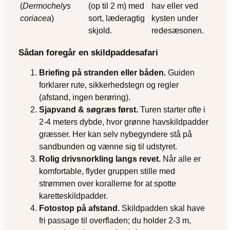
(
Dermochelys
(op til 2 m) med
hav eller ved
coriacea
)
sort, læderagtig
kysten under
skjold.
rede­sæsonen.
Sådan foregår en skildpaddesafari
Briefing på stranden eller båden.
Guiden
forklarer rute, sikkerheds­tegn og regler
(afstand, ingen berøring).
Sjapvand & søgræs først.
Turen starter ofte i
2-4 meters dybde, hvor grønne havskildpadder
græsser. Her kan selv nybegyndere stå på
sandbunden og vænne sig til udstyret.
Rolig drivsnorkling langs revet.
Når alle er
komfortable, flyder gruppen stille med
strømmen over korallerne for at spotte
karetteskildpadder.
Fotostop på afstand.
Skildpadden skal have
fri passage til overfladen; du holder 2-3 m,