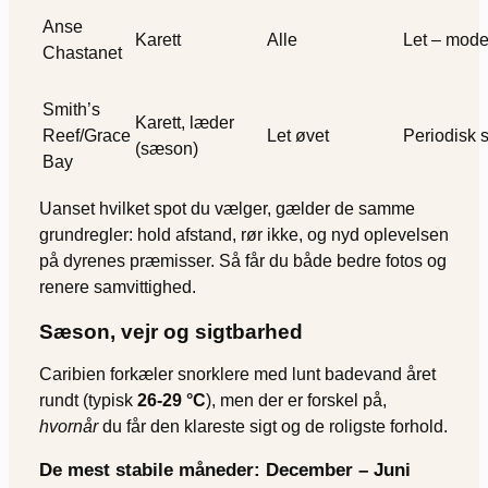
Anse
Karett
Alle
Let – mode
Chastanet
Smith’s
Karett, læder
Reef/Grace
Let øvet
Periodisk 
(sæson)
Bay
Uanset hvilket spot du vælger, gælder de samme
grundregler: hold afstand, rør ikke, og nyd oplevelsen
på dyrenes præmisser. Så får du både bedre fotos og
renere samvittighed.
Sæson, vejr og sigtbarhed
Caribien forkæler snorklere med lunt badevand året
rundt (typisk
26-29 °C
), men der er forskel på,
hvornår
du får den klareste sigt og de roligste forhold.
De mest stabile måneder: December – Juni