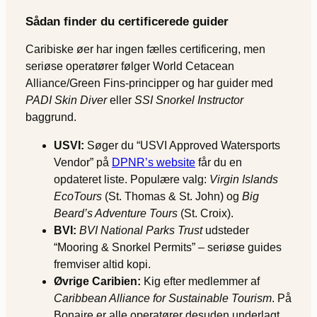
Sådan finder du certificerede guider
Caribiske øer har ingen fælles certificering, men
seriøse operatører følger World Cetacean
Alliance/Green Fins-principper og har guider med
PADI Skin Diver
eller
SSI Snorkel Instructor
baggrund.
USVI:
Søger du “USVI Approved Watersports
Vendor” på
DPNR’s website
får du en
opdateret liste. Populære valg:
Virgin Islands
EcoTours
(St. Thomas & St. John) og
Big
Beard’s Adventure Tours
(St. Croix).
BVI:
BVI National Parks Trust
udsteder
“Mooring & Snorkel Permits” – seriøse guides
fremviser altid kopi.
Øvrige Caribien:
Kig efter medlemmer af
Caribbean Alliance for Sustainable Tourism
. På
Bonaire er alle operatører desuden underlagt