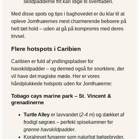
skildpadderne frit kan stige til overfladen.
Med disse spots og tips i baghovedet er du klar til at
opleve Jomfruøernes mest charmerende beboere på
helt tæt hold – uden at gå på kompromis med deres
trivsel.
Flere hotspots i Caribien
Caribien er fuld af yndlingspladser for
havskildpadder – og dermed også for snorklere, der
vil have det magiske møde. Her er vores
håndplukkede hotspots uden for Jomfruøerne:
Tobago cays marine park – St. Vincent &
grenadinerne
Turtle Alley
er lavvandet (
2-4 m
) og dækket af
frodigt søgræs – perfekt spisekammer for
grønne havskildpadder
.
Koralrevet fungerer som naturligt bølgebryder,