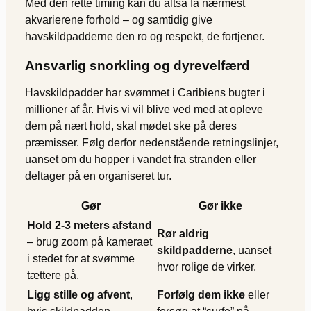
Med den rette timing kan du altså få nærmest
akvarierene forhold – og samtidig give
havskildpadderne den ro og respekt, de fortjener.
Ansvarlig snorkling og dyrevelfærd
Havskildpadder har svømmet i Caribiens bugter i
millioner af år. Hvis vi vil blive ved med at opleve
dem på nært hold, skal mødet ske på deres
præmisser. Følg derfor nedenstående retningslinjer,
uanset om du hopper i vandet fra stranden eller
deltager på en organiseret tur.
Gør
Gør ikke
Hold 2-3 meters afstand
Rør aldrig
– brug zoom på kameraet
skildpadderne
, uanset
i stedet for at svømme
hvor rolige de virker.
tættere på.
Ligg stille og afvent
,
Forfølg dem ikke
eller