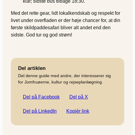
klar; sidste bus tilbage 18:30.
Med det rette gear, lidt lokalkendskab og respekt for
livet under overfladen er der høje chancer for, at din
første skildpaddesafari bliver alt andet end den
sidste. God tur og god strøm!
Del artiklen
Del denne guide med andre, der interesserer sig
for Jomfruøerne, kultur og rejseplanlægning.
Del på Facebook
Del på X
Del på LinkedIn
Kopiér link