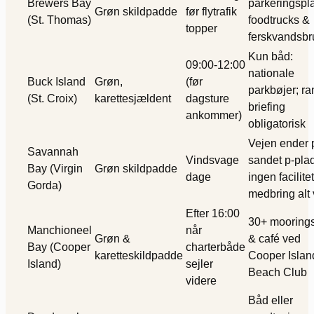
Brewers Bay
parkeringspl
Grøn skildpadde
før flytrafik
(St. Thomas)
foodtrucks &
topper
ferskvandsbr
Kun båd:
09:00-12:00
nationale
Buck Island
Grøn,
(før
parkbøjer; ra
(St. Croix)
karettesjældent
dagsture
briefing
ankommer)
obligatorisk
Vejen ender 
Savannah
Vindsvage
sandet p-pla
Bay (Virgin
Grøn skildpadde
dage
ingen facilite
Gorda)
medbring alt
Efter 16:00
30+ moorings
Manchioneel
når
Grøn &
& café ved
Bay (Cooper
charterbåde
karetteskildpadde
Cooper Islan
Island)
sejler
Beach Club
videre
Båd eller