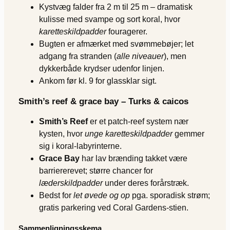
Kystvæg falder fra 2 m til 25 m – dramatisk
kulisse med svampe og sort koral, hvor
karetteskildpadder
fouragerer.
Bugten er afmærket med svømmebøjer; let
adgang fra stranden (
alle niveauer
), men
dykkerbåde krydser udenfor linjen.
Ankom før kl. 9 for glassklar sigt.
Smith’s reef & grace bay – Turks & caicos
Smith’s Reef
er et patch-reef system nær
kysten, hvor
unge karetteskildpadder
gemmer
sig i koral-labyrinterne.
Grace Bay
har lav brænding takket være
barriererevet; større chancer for
læderskildpadder
under deres forårstræk.
Bedst for
let øvede og op
pga. sporadisk strøm;
gratis parkering ved Coral Gardens-stien.
Sammenligningsskema