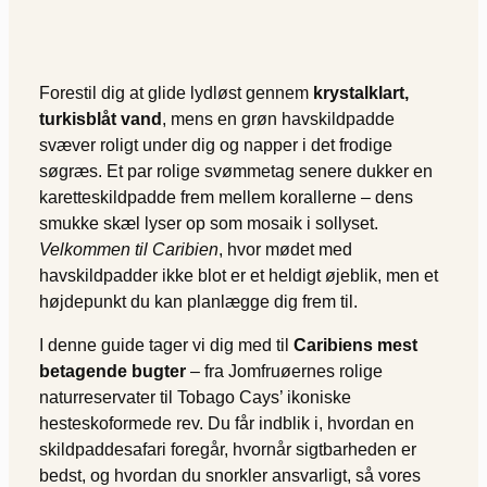
Forestil dig at glide lydløst gennem
krystalklart,
turkisblåt vand
, mens en grøn havskildpadde
svæver roligt under dig og napper i det frodige
søgræs. Et par rolige svømmetag senere dukker en
karetteskildpadde frem mellem korallerne – dens
smukke skæl lyser op som mosaik i sollyset.
Velkommen til Caribien
, hvor mødet med
havskildpadder ikke blot er et heldigt øjeblik, men et
højdepunkt du kan planlægge dig frem til.
I denne guide tager vi dig med til
Caribiens mest
betagende bugter
– fra Jomfruøernes rolige
naturreservater til Tobago Cays’ ikoniske
hesteskoformede rev. Du får indblik i, hvordan en
skildpaddesafari foregår, hvornår sigtbarheden er
bedst, og hvordan du snorkler ansvarligt, så vores