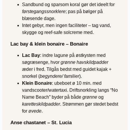
Sandbund og sparsom koral gør det ideelt for
førstegangssnorklere
; pas på bølger på
blæsende dage.
Intet gebyr, men ingen faciliteter – tag vand,
skygge og reef-safe solcreme med.
Lac bay & klein bonaire – Bonaire
Lac Bay
: indre lagune på østkysten med
søgræsenge, hvor
grønne havskildpadder
æder i fred. Tilgås bedst med guidet kajak +
snorkel (
begyndere/ familier
).
Klein Bonaire
: ubeboet ø 10 min. med
vandscooter/watertaxi. Driftsnorkling langs “No
Name Beach” byder på både
grønne
og
karetteskildpadder
. Strømmen gør stedet bedst
for
øvede
.
Anse chastanet – St. Lucia