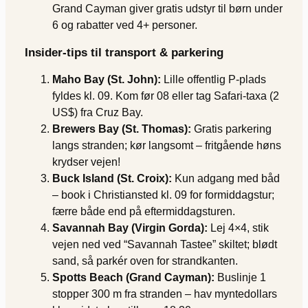
Grand Cayman giver gratis udstyr til børn under
6 og rabatter ved 4+ personer.
Insider-tips til transport & parkering
Maho Bay (St. John):
Lille offentlig P-plads
fyldes kl. 09. Kom før 08 eller tag Safari-taxa (2
US$) fra Cruz Bay.
Brewers Bay (St. Thomas):
Gratis parkering
langs stranden; kør langsomt – fritgående høns
krydser vejen!
Buck Island (St. Croix):
Kun adgang med båd
– book i Christiansted kl. 09 for formiddagstur;
færre både end på eftermiddagsturen.
Savannah Bay (Virgin Gorda):
Lej 4×4, stik
vejen ned ved “Savannah Tastee” skiltet; blødt
sand, så parkér oven for strandkanten.
Spotts Beach (Grand Cayman):
Buslinje 1
stopper 300 m fra stranden – hav myntedollars