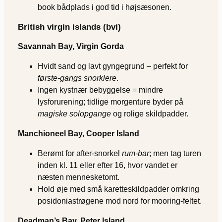
book bådplads i god tid i højsæsonen.
British virgin islands (bvi)
Savannah Bay, Virgin Gorda
Hvidt sand og lavt gyngegrund – perfekt for
første-gangs snorklere
.
Ingen kystnær bebyggelse = mindre
lysforurening; tidlige morgenture byder på
magiske solopgange
og rolige skildpadder.
Manchioneel Bay, Cooper Island
Berømt for after-snorkel
rum-bar
; men tag turen
inden kl. 11 eller efter 16, hvor vandet er
næsten mennesketomt.
Hold øje med små karetteskildpadder omkring
posidoniastrøgene mod nord for mooring-feltet.
Deadman’s Bay, Peter Island