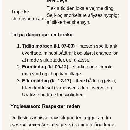
flere dage.
Tjek altid den lokale vejrmelding.
Tropiske
Sejl- og snorkelture aflyses hyppigt
storme/hurricans
af sikkerhedshensyn.
Tid på dagen gør en forskel
Tidlig morgen (kl. 07-09)
– næsten spejlblank
overflade, mindst bådtrafik og størst chance for
at møde skildpadder, der græsser.
Formiddag (kl. 09-12)
– stadig gode forhold,
men vind og chop kan tiltage.
Eftermiddag (kl. 12-17)
– flere både og jetski,
blændende sol i vandoverfladen; overvej en
UV-trøje og bøje for synlighed.
Ynglesæson: Respekter reden
De fleste caribiske havskildpadder lægger æg fra
marts til november
, med peak i sommermånederne.