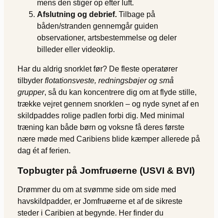
mens den stiger op efter luft.
Afslutning og debrief.
Tilbage på
båden/stranden gennemgår guiden
observationer, artsbestemmelse og deler
billeder eller videoklip.
Har du aldrig snorklet før? De fleste operatører
tilbyder
flotations­veste, redningsbøjer og små
grupper
, så du kan koncentrere dig om at flyde stille,
trække vejret gennem snorklen – og nyde synet af en
skildpaddes rolige padlen forbi dig. Med minimal
træning kan både børn og voksne få deres første
nære møde med Caribiens blide kæmper allerede på
dag ét af ferien.
Topbugter på Jomfruøerne (USVI & BVI)
Drømmer du om at svømme side om side med
havskildpadder, er Jomfruøerne et af de sikreste
steder i Caribien at begynde. Her finder du