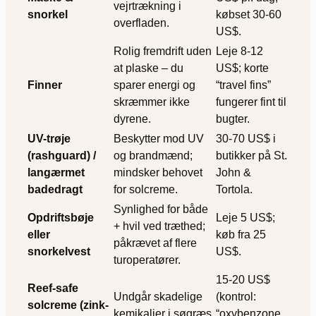
vejrtrækning i
snorkel
købset 30-60
overfladen.
US$.
Rolig fremdrift uden
Leje 8-12
at plaske – du
US$; korte
Finner
sparer energi og
“travel fins”
skræmmer ikke
fungerer fint til
dyrene.
bugter.
UV-trøje
Beskytter mod UV
30-70 US$ i
(rashguard) /
og brandmænd;
butikker på St.
langærmet
mindsker behovet
John &
badedragt
for solcreme.
Tortola.
Synlighed for både
Opdriftsbøje
Leje 5 US$;
+ hvil ved træthed;
eller
køb fra 25
påkrævet af flere
snorkelvest
US$.
tur­operatører.
15-20 US$
Reef-safe
Undgår skadelige
(kontrol:
solcreme (zink-
kemikalier i søgræs
“oxybenzone