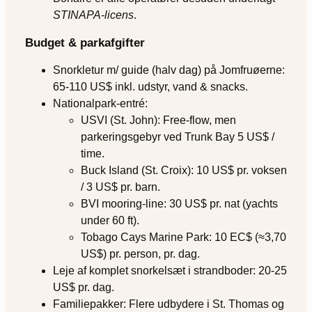
STINAPA-licens
.
Budget & parkafgifter
Snorkletur m/ guide (halv dag) på Jomfruøerne:
65-110 US$ inkl. udstyr, vand & snacks.
Nationalpark-entré:
USVI (St. John):
Free-flow
, men
parkeringsgebyr ved Trunk Bay 5 US$ /
time.
Buck Island (St. Croix): 10 US$ pr. voksen
/ 3 US$ pr. barn.
BVI mooring-line: 30 US$ pr. nat (yachts
under 60 ft).
Tobago Cays Marine Park: 10 EC$ (≈3,70
US$) pr. person, pr. dag.
Leje af komplet snorkelsæt i strandboder: 20-25
US$ pr. dag.
Familiepakker: Flere udbydere i St. Thomas og