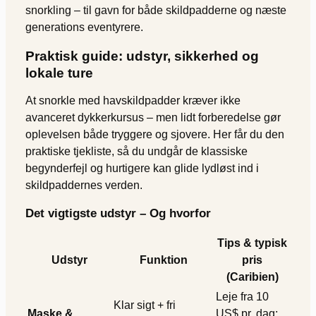
snorkling – til gavn for både skildpadderne og næste
generations eventyrere.
Praktisk guide: udstyr, sikkerhed og
lokale ture
At snorkle med havskildpadder kræver ikke
avanceret dykkerkursus – men lidt forberedelse gør
oplevelsen både tryggere og sjovere. Her får du den
praktiske tjekliste, så du undgår de klassiske
begynderfejl og hurtigere kan glide lydløst ind i
skildpaddernes verden.
Det vigtigste udstyr – Og hvorfor
Tips & typisk
Udstyr
Funktion
pris
(Caribien)
Leje fra 10
Klar sigt + fri
Maske &
US$ pr. dag;