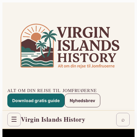
Spring
til
indhold
ALT OM DIN REJSE TIL JOMFRUØERNE
Download gratis guide
Nyhedsbrev
Virgin Islands History
☰
⌕