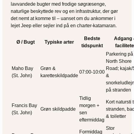
lavvandede bugter med frodige søgræsenge,
naturlige beskyttede rev og en infrastruktur, der gør
det nemt at komme til – uanset om du ankommer i
lejet Jeep eller sejler ind på en charter-katamaran.
Bedste
Adgang
Ø / Bugt
Typiske arter
tidspunkt
facilitete
Parkering på
North Shore
Maho Bay
Grøn &
Road; kajak
07:00-10:00
(St. John)
karetteskildpadde
&
snorkeludlej
på stranden
Tidlig
Kort natursti t
Francis Bay
morgen +
Grøn skildpadde
stranden, ba
(St. John)
sen
& toiletter
eftermiddag
Stor
Formiddag