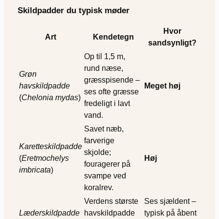
Skildpadder du typisk møder
Hvor
Art
Kendetegn
sandsynligt?
Op til 1,5 m,
rund næse,
Grøn
græs­spisende –
havskildpadde
Meget høj
ses ofte græsse
(
Chelonia mydas
)
fredeligt i lavt
vand.
Savet næb,
farverige
Karetteskildpadde
skjolde;
(
Eretmochelys
Høj
fouragerer på
imbricata
)
svampe ved
koralrev.
Verdens største
Ses sjældent –
Læderskildpadde
havskildpadde
typisk på åbent