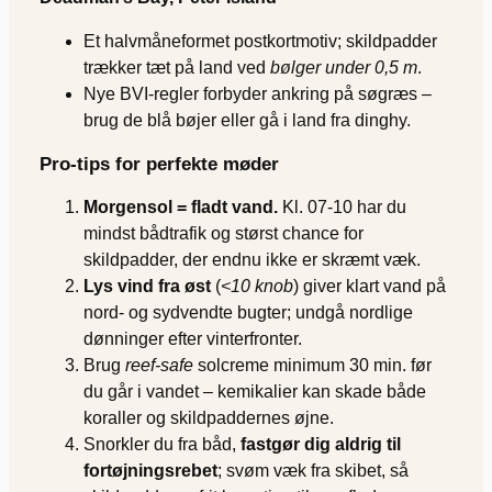
Et halvmåneformet postkortmotiv; skildpadder
trækker tæt på land ved
bølger under 0,5 m
.
Nye BVI-regler forbyder ankring på søgræs –
brug de blå bøjer eller gå i land fra dinghy.
Pro-tips for perfekte møder
Morgensol = fladt vand.
Kl. 07-10 har du
mindst bådtrafik og størst chance for
skildpadder, der endnu ikke er skræmt væk.
Lys vind fra øst
(
<10 knob
) giver klart vand på
nord- og sydvendte bugter; undgå nordlige
dønninger efter vinterfronter.
Brug
reef-safe
solcreme minimum 30 min. før
du går i vandet – kemikalier kan skade både
koraller og skildpaddernes øjne.
Snorkler du fra båd,
fastgør dig aldrig til
fortøjningsrebet
; svøm væk fra skibet, så