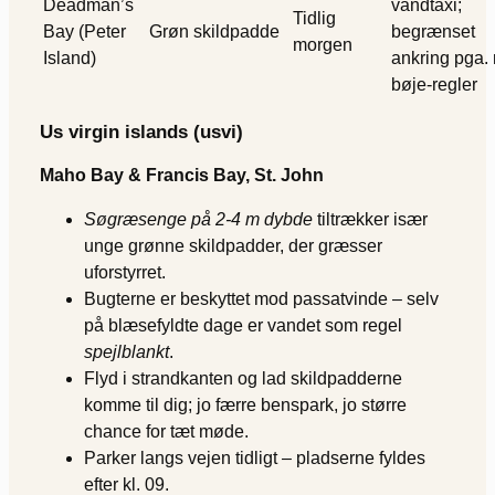
Deadman’s
vandtaxi;
Tidlig
Bay (Peter
Grøn skildpadde
begrænset
morgen
Island)
ankring pga.
bøje-regler
Us virgin islands (usvi)
Maho Bay & Francis Bay, St. John
Søgræsenge på 2-4 m dybde
tiltrækker især
unge grønne skildpadder, der græsser
uforstyrret.
Bugterne er beskyttet mod passatvinde – selv
på blæsefyldte dage er vandet som regel
spejlblankt
.
Flyd i strandkanten og lad skildpadderne
komme til dig; jo færre benspark, jo større
chance for tæt møde.
Parker langs vejen tidligt – pladserne fyldes
efter kl. 09.