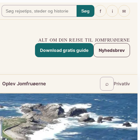
f
i
✉
Søg
ALT OM DIN REJSE TIL JOMFRUØERNE
Download gratis guide
Nyhedsbrev
⌕
Oplev Jomfruøerne
Privatliv