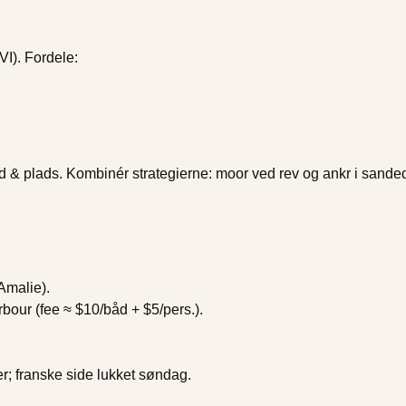
I). Fordele:
und & plads. Kombinér strategierne: moor ved rev og ankr i sande
Amalie).
bour (fee ≈ $10/båd + $5/pers.).
ter; franske side lukket søndag.