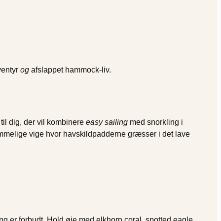
ventyr
og
afslappet hammock-liv.
il dig, der vil kombinere
easy sailing
med snorkling i
 hemmelige vige hvor havskildpadderne græsser i det lave
ing er forbudt. Hold øje med
elkhorn coral
, spotted eagle