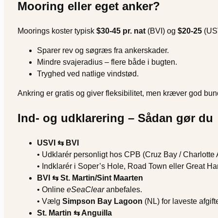
Mooring eller eget anker?
Moorings koster typisk
$30-45 pr. nat
(BVI) og
$20-25
(USV
Sparer rev og søgræs fra ankerskader.
Mindre svajeradius – flere både i bugten.
Tryghed ved natlige vindstød.
Ankring er gratis og giver fleksibilitet, men kræver god b
Ind- og udklarering – Sådan gør du
USVI ⇆ BVI
• Udklarér personligt hos CPB (Cruz Bay / Charlotte 
• Indklarér i Soper’s Hole, Road Town eller Great Har
BVI ⇆ St. Martin/Sint Maarten
• Online
eSeaClear
anbefales.
• Vælg
Simpson Bay Lagoon
(NL) for laveste afgif
St. Martin ⇆ Anguilla