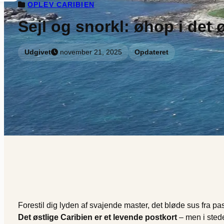
OPLEV CARIBIEN
Sejl og snorkl: øhop i det 
Udgivet
november 21, 2025
Opdateret
Forestil dig lyden af svajende master, det bløde sus fra pa
Det østlige Caribien er et levende postkort
– men i stede