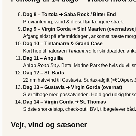
Dag 8 – Tortola ➜ Saba Rock / Bitter End
Proviantering, vand & diesel før længere stræk.
Dag 9 – Virgin Gorda ➜ Sint Maarten (overnatssej
Afgang sidst på eftermiddagen, ankomst næste morg
Dag 10 – Tintamarre & Grand Case
Kort hop til naturøen
Tintamarre
for skildpadder, ank
Dag 11 – Anguilla
Anløb
Road Bay
. Betal Marine Park fee hvis du vil 
Dag 12 – St. Barts
22 nm halvvind til Gustavia. Surtax-afgift (≈€10/per
Dag 13 – Gustavia ➜ Virgin Gorda (overnat)
Slør tilbage med passatvinden. Hold god udkig for sq
Dag 14 – Virgin Gorda ➜ St. Thomas
Sidste snorkelstop, check-out i BVI, tilbagelever båd.
Vejr, vind og sæsoner