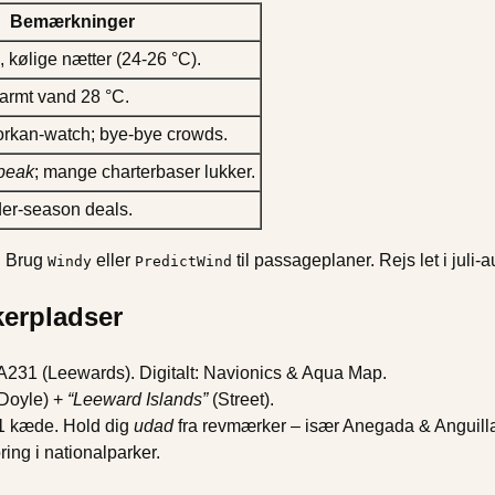
Bemærkninger
 kølige nætter (24-26 °C).
armt vand 28 °C.
rkan-watch; bye-bye crowds.
peak
; mange charterbaser lukker.
der-season deals.
. Brug
eller
til passageplaner. Rejs let i juli-a
Windy
PredictWind
kerpladser
A231 (Leewards). Digitalt: Navionics & Aqua Map.
Doyle) +
“Leeward Islands”
(Street).
1 kæde. Hold dig
udad
fra revmærker – især Anegada & Anguill
ng i nationalparker.