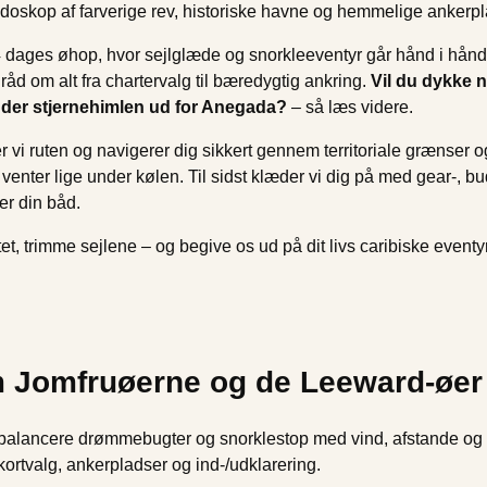
jdoskop af farverige rev, historiske havne og hemmelige ankerpl
14 dages øhop, hvor sejlglæde og snorkleeventyr går hånd i hånd.
råd om alt fra chartervalg til bæredygtig ankring.
Vil du dykke 
nder stjernehimlen ud for Anegada?
– så læs videre.
ægger vi ruten og navigerer dig sikkert gennem territoriale græns
venter lige under kølen. Til sidst klæder vi dig på med gear-, bu
er din båd.
et, trimme sejlene – og begive os ud på dit livs caribiske eventyr
m Jomfruøerne og de Leeward-øer
balancere drømmebugter og snorklestop med vind, afstande og for
 kortvalg, ankerpladser og ind-/udklarering.