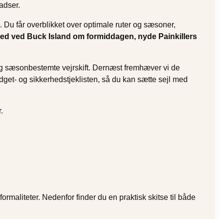
adser.
 Du får overblikket over optimale ruter og sæsoner,
ned ved Buck Island om formiddagen, nyde Painkillers
er og sæsonbestemte vejrskift. Dernæst fremhæver vi de
dget- og sikkerhedstjeklisten, så du kan sætte sejl med
.
maliteter. Nedenfor finder du en praktisk skitse til både