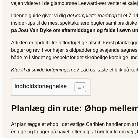
vejen videre til de glamourøse Leeward-øer venter et kale
I denne guide giver vi dig
det komplette roadmap
til et 7-
insider-tips til de mest spektakulære bugter samt praktiske 
på Jost Van Dyke om eftermiddagen og falde i søvn u
Artiklen er opdelt i tre letfordøjelige afsnit: Først planl
bugter og rev, hvor hajer, skildpadder og svajende søgræs 
både ro i sindet og respekt for det skrøbelige koralrige und
Klar til at smide fortøjningerne?
Lad os kaste et blik på kort
Indholdsfortegnelse
Planlæg din rute: Øhop melle
At planlægge et øhop i det østlige Caribien handler om at 
én uge og to uger på havet, efterfulgt af nøgleinfo om vejr,