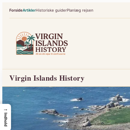
Spring
Forside
Artikler
Historiske guider
Planlæg rejsen
til
indhold
Virgin Islands History
→
Indhold