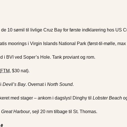
de 10 sømil til livlige Cruz Bay for første indklarering hos US 
ratis moorings i Virgin Islands National Park (først-til-mølle, max 
d i BVI ved Soper’s Hole. Tank proviant og rom.
(
FTM
, $30 nat).
 i
Devil’s Bay
. Overnat i
North Sound
.
eret med stager – ankom i dagslys! Dinghy til
Lobster Beach
og
i
Great Harbour
, sejl 20 nm tilbage til St. Thomas.
t