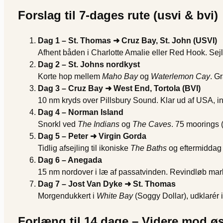
Forslag til 7-dages rute (usvi & bvi)
Dag 1 – St. Thomas ➜ Cruz Bay, St. John (USVI)
Afhent båden i Charlotte Amalie eller Red Hook. Sejl 
Dag 2 – St. Johns nordkyst
Korte hop mellem
Maho Bay
og
Waterlemon Cay
. G
Dag 3 – Cruz Bay ➜ West End, Tortola (BVI)
10 nm kryds over Pillsbury Sound. Klar ud af USA, in
Dag 4 – Norman Island
Snorkl ved
The Indians
og
The Caves
. 75 moorings 
Dag 5 – Peter ➜ Virgin Gorda
Tidlig afsejling til ikoniske
The Baths
og eftermiddag
Dag 6 – Anegada
15 nm nordover i læ af passatvinden. Revindløb mark
Dag 7 – Jost Van Dyke ➜ St. Thomas
Morgendukkert i
White Bay
(Soggy Dollar), udklarér 
Forlæng til 14 dage – Videre mod øs