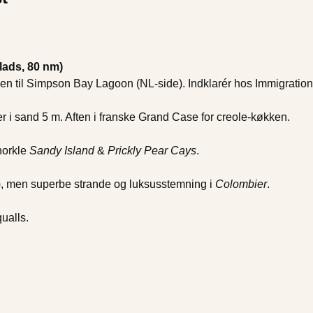
lads, 80 nm)
en til Simpson Bay Lagoon (NL-side). Indklarér hos Immigrati
er i sand 5 m. Aften i franske Grand Case for creole-køkken.
snorkle
Sandy Island
&
Prickly Pear Cays
.
s.), men superbe strande og luksusstemning i
Colombier
.
ualls.