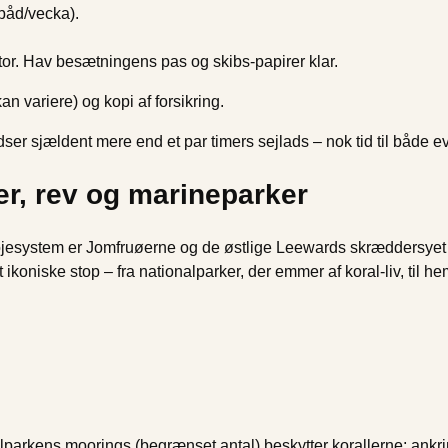
båd/vecka).
tor. Hav besætningens pas og skibs-papirer klar.
kan variere) og kopi af forsikring.
ser sjældent mere end et par timers sejlads – nok tid til både e
er, rev og marineparker
bojesystem er Jomfruøerne og de østlige Leewards skræddersyet t
 ikoniske stop – fra nationalparker, der emmer af koral-liv, til
alparkens moorings (begrænset antal) beskytter korallerne; ankr