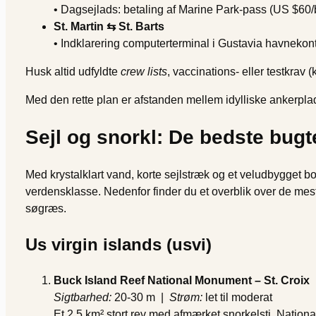
• Dagsejlads: betaling af Marine Park-pass (US $60/
St. Martin ⇆ St. Barts
• Indklarering computerterminal i Gustavia havnekon
Husk altid udfyldte
crew lists
, vaccinations- eller testkrav (
Med den rette plan er afstanden mellem idylliske ankerplad
Sejl og snorkl: De bedste bugt
Med krystalklart vand, korte sejlstræk og et veludbygget 
verdensklasse. Nedenfor finder du et overblik over de mest
søgræs.
Us virgin islands (usvi)
Buck Island Reef National Monument – St. Croix
Sigtbarhed:
20-30 m |
Strøm:
let til moderat
Et 2,5 km² stort rev med afmærket snorkelsti. Nation