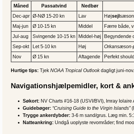
Måned
Passatvind
Nedbør
Dec-apr
Ø-NØ 15-20 kn
Lav
Høj
sejl
sæson,
Maj-jun
Ø 10-15 kn
Middel
Færre både, v
Jul-aug
Svingende 10-15 kn
Middel-høj
Begyndende o
Sep-okt
Let 5-10 kn
Høj
Orkansæson-
Nov
Ø 15 kn
Aftagende
Perfekt shoul
Hurtige tips:
Tjek
NOAA Tropical Outlook
dagligt juni-nov
Navigationshjælpemidler, kort & an
Søkort:
NV Charts #16-18 (USVI/BVI), Imray Iolaire 
Guidebøger:
“Cruising Guide to the Virgin Islands”
(
Trygge ankerdybder:
3-6 m sand/grus. Læg min. 5:
Natteankring:
Undgå uoplyste revområder; find moori