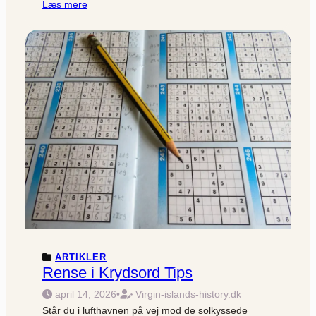
Læs mere
ARTIKLER
Rense i Krydsord Tips
april 14, 2026
•
Virgin-islands-history.dk
Står du i lufthavnen på vej mod de solkys­sede