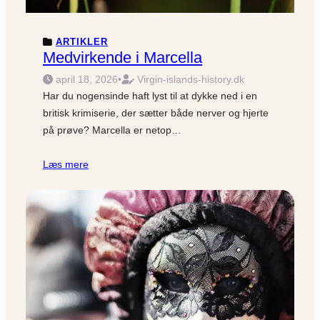
ARTIKLER
Medvirkende i Marcella
april 18, 2026
•
Virgin-islands-history.dk
Har du nogensinde haft lyst til at dykke ned i en
britisk krimiserie, der sætter både nerver og hjerte
på prøve? Marcella er netop…
Læs mere