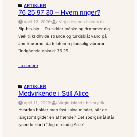
ARTIKLER
76 25 97 30 – Hvem ringer?
april 12, 2026
•
Virgin-islands-history.dk
Bip-bip-bip… Du sidder måske og drømmer dig
væk til kridhvide strande og turkisblåt vand på
Jomfruøerne, da telefonen pludselig vibrerer:
“Indgående opkald: 76 25…
Læs mere
ARTIKLER
Medvirkende i Still Alice
april 11, 2026
•
Virgin-islands-history.dk
Hvordan holder man fast i sine minder, når de
langsomt glider én af hænde? Det spørgsmål står
lysende klart i “Jeg er stadig Alice”…