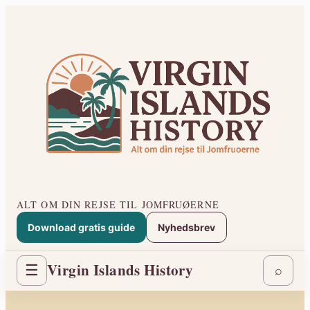
Spring
til
indhold
ALT OM DIN REJSE TIL JOMFRUØERNE
Download gratis guide
Nyhedsbrev
Virgin Islands History
☰
⌕