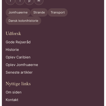
f
i
p
✉
Jomfruøerne
Strande
Transport
Dansk kolonihistorie
Udforsk
Gode Rejseråd
Historie
Oplev Caribien
Oplev Jomfruøerne
Seneste artikler
Nyttige links
Om siden
Kontakt