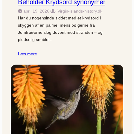
Beholder Krydsord synonymer
april 19, 2026
•
Virgin-islands-history.dk
Har du nogensinde siddet med et krydsord i
skyggen af en palme, mens bølgerne fra
Jomfruøerne slog dovent mod stranden – og
pludselig snublet…
Læs mere