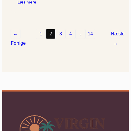
Læs mere
←
1
2
3
4
…
14
Næste
Forrige
→