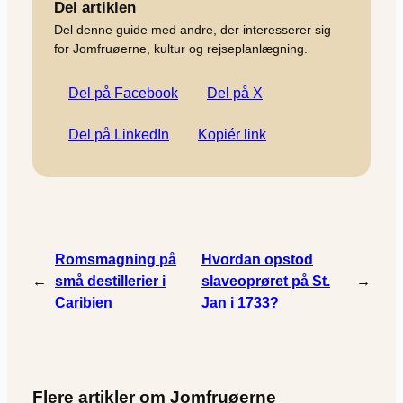
Del artiklen
Del denne guide med andre, der interesserer sig
for Jomfruøerne, kultur og rejseplanlægning.
Del på Facebook
Del på X
Del på LinkedIn
Kopiér link
Romsmagning på
Hvordan opstod
←
små destillerier i
slaveoprøret på St.
→
Caribien
Jan i 1733?
Flere artikler om Jomfruøerne