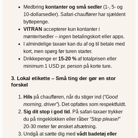
Medbring
kontanter og små sedler
(1-, 5- og
10-dollarsedler). Safari-chauffører har sjældent
byttepenge.
VITRAN
accepterer kun kontanter i
mønter/sedler –
ingen
betalingskort eller apps.
I almindelige taxaer kan du af og til betale med
kort, men spørg før turen starter.
Drikkepenge er
15-20 %
af totalprisen eller
minimum 1 USD pr. person på korte ture.
3. Lokal etikette – Små ting der gør en stor
forskel
Hils
på chaufføren, når du stiger ind (
“Good
morning, driver”
). Det opfattes som respektfuldt.
Sig dit stop i god tid
. På safari-taxaer trykker
du på ringeklokken eller råber
“Stop please!”
20-30 meter før ønsket afsætning.
Undgå at sætte dig med
vådt badetøj eller