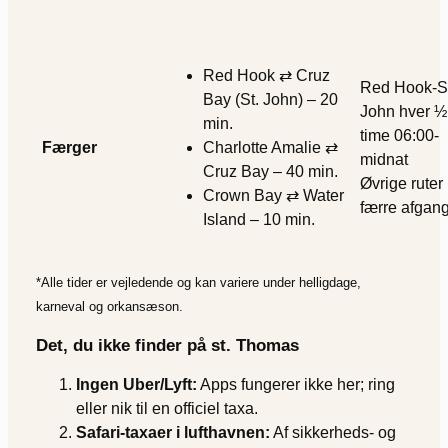
Red Hook ⇄ Cruz
Red Hook-St
Bay (St. John) – 20
John hver ½
min.
time 06:00-
Færger
Charlotte Amalie ⇄
midnat
Cruz Bay – 40 min.
Øvrige ruter
Crown Bay ⇄ Water
færre afgan
Island – 10 min.
*Alle tider er vejledende og kan variere under helligdage,
karneval og orkan­sæson.
Det, du ikke finder på st. Thomas
Ingen Uber/Lyft:
Apps fungerer ikke her; ring
eller nik til en officiel taxa.
Safari-taxaer i lufthavnen:
Af sikkerheds- og