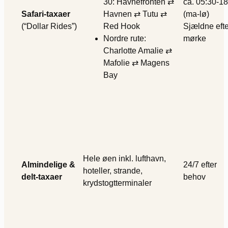
30: Havnefronten ⇄
ca. 05:30-18
Safari-taxaer
Havnen ⇄ Tutu ⇄
(ma-lø)
(“Dollar Rides”)
Red Hook
Sjældne efte
Nordre rute:
mørke
Charlotte Amalie ⇄
Mafolie ⇄ Magens
Bay
Hele øen inkl. lufthavn,
Almindelige &
24/7 efter
hoteller, strande,
delt-taxaer
behov
krydstogtterminaler