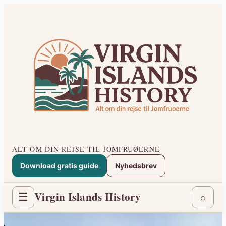
Spring
til
indhold
ALT OM DIN REJSE TIL JOMFRUØERNE
Download gratis guide
Nyhedsbrev
Virgin Islands History
☰
⌕