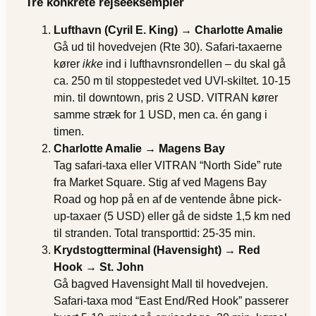
Tre konkrete rejse­eksempler
Lufthavn (Cyril E. King) → Charlotte Amalie
Gå ud til hovedvejen (Rte 30). Safari-taxaerne
kører
ikke
ind i lufthavnsrondellen – du skal gå
ca. 250 m til stoppestedet ved UVI-skiltet. 10-15
min. til downtown, pris 2 USD. VITRAN kører
samme stræk for 1 USD, men ca. én gang i
timen.
Charlotte Amalie → Magens Bay
Tag safari-taxa eller VITRAN “North Side” rute
fra Market Square. Stig af ved Magens Bay
Road og hop på en af de ventende åbne pick-
up-taxaer (5 USD) eller gå de sidste 1,5 km ned
til stranden. Total transporttid: 25-35 min.
Krydstogtterminal (Havensight) → Red
Hook → St. John
Gå bagved Havensight Mall til hovedvejen.
Safari-taxa mod “East End/Red Hook” passerer