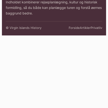
Indholdet kombinerer rejseplanlægning, kultur og historisk
formidling, så du både kan planlægge turen og forstå øernes
baggrund bedre.
© Virgin Islands History
Forside
Artikler
Privatliv