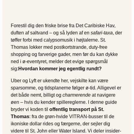
Forestil dig den friske brise fra Det Caribiske Hav,
duften af saltvand – og så lyden af en
safari-taxa
, der
tøffer forbi med calypsomusik i højtalerne. St.
Thomas lokker med postkortstrande, duty-free
shopping og farverige gader, men før du kan dykke
ned i ø-eventyret, melder det evige spørgsmål
sig:
Hvordan kommer jeg egentlig rundt?
Uber og Lyft er ukendte her, vejskilte kan være
sparsomme, og tidsplanerne følger ø-tid. Alligevel er
det både nemt, billigt og
charmerende
at navigere
øen – hvis du kender spillereglerne. I denne guide
bryder vi koden til
offentlig transport på St.
Thomas
: fra de grøn-hvide VITRAN-busser til de
ikoniske dollar rides og færgerne, der sejler dig
videre til St. John eller Water Island. Vi deler insider-