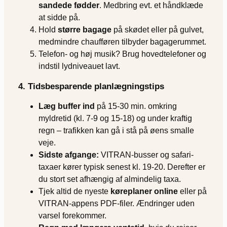
sandede fødder
. Medbring evt. et håndklæde
at sidde på.
Hold
større bagage
på skødet eller på gulvet,
medmindre chaufføren tilbyder bagagerummet.
Telefon- og høj musik? Brug hovedtelefoner og
indstil lydniveauet lavt.
4. Tidsbesparende planlægningstips
Læg buffer ind
på 15-30 min. omkring
myldretid (kl. 7-9 og 15-18) og under kraftig
regn – trafikken kan gå i stå på øens smalle
veje.
Sidste afgange:
VITRAN-busser og safari-
taxaer kører typisk senest kl. 19-20. Derefter er
du stort set afhængig af almindelig taxa.
Tjek altid de nyeste
køreplaner online
eller på
VITRAN-appens PDF-filer. Ændringer uden
varsel forekommer.