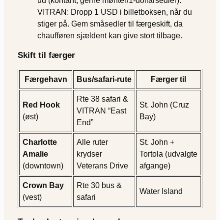
ud (kontant, gerne mønter/1-dollarsedler).
VITRAN: Dropp 1 USD i billetboksen, når du
stiger på. Gem småsedler til færgeskift, da
chaufføren sjældent kan give stort tilbage.
Skift til færger
Færgehavn
Bus/safari-rute
Færger til
Rte 38 safari &
Red Hook
St. John (Cruz
VITRAN “East
(øst)
Bay)
End”
Charlotte
Alle ruter
St. John +
Amalie
krydser
Tortola (udvalgte
(downtown)
Veterans Drive
afgange)
Crown Bay
Rte 30 bus &
Water Island
(vest)
safari