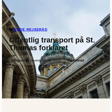
GODE REJSERÅD
Offentlig transport på St.
Thomas forklaret
Udgivet
november 26, 2025
Opdateret