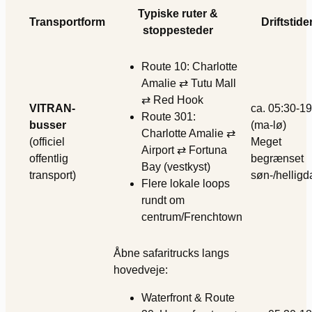
Typiske ruter &
Transportform
Driftstide
stoppesteder
Route 10: Charlotte
Amalie ⇄ Tutu Mall
⇄ Red Hook
VITRAN-
ca. 05:30-19
Route 301:
busser
(ma-lø)
Charlotte Amalie ⇄
(officiel
Meget
Airport ⇄ Fortuna
offentlig
begrænset
Bay (vestkyst)
transport)
søn-/hellig
Flere lokale loops
rundt om
centrum/Frenchtown
Åbne safaritrucks langs
hovedveje:
Waterfront & Route