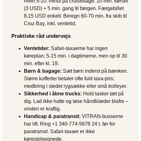
hvert 5-10. minut på cruisedage. 20 min. kørsel
(3 USD) + 5 min. gang til færgen. Færgebillet
8,15 USD enkelt. Beregn 60-70 min. fra skib til
Cruz Bay, inkl. ventetid.
Praktiske råd undervejs
Ventetider:
Safari-taxaerne har ingen
køreplan; 5-15 min. i dagtimerne, men op til 30
min. efter kl. 19.
Børn & bagage:
Sæt børn inderst på bænken.
Større kufferter betaler ofte fuld taxa-pris;
medbring i stedet rygsække eller små trolleyer.
Sikkerhed i åbne trucks:
Hold tasker tæt på
dig. Lad ikke hatte og løse håndklæder blafre –
vinden er kraftig.
Handicap & paratransit:
VITRAN-busserne
har lift. Ring +1 340-774-5678 24 t. før for
paratransit. Safari-taxaer er ikke
kørestolsegnede.