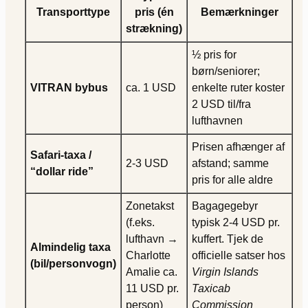
Transporttype
pris (én
Bemærkninger
strækning)
½ pris for
børn/seniorer;
VITRAN bybus
ca. 1 USD
enkelte ruter koster
2 USD til/fra
lufthavnen
Prisen afhænger af
Safari-taxa /
2-3 USD
afstand; samme
“dollar ride”
pris for alle aldre
Zonetakst
Bagagegebyr
(f.eks.
typisk 2-4 USD pr.
lufthavn →
kuffert. Tjek de
Almindelig taxa
Charlotte
officielle satser hos
(bil/personvogn)
Amalie ca.
Virgin Islands
11 USD pr.
Taxicab
person)
Commission