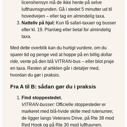
licenshensyn må de ikke hente på selve
lufthavnsgrunden. Gå i stedet 5 minutter ud til
hovedvejen – eller tag en almindelig taxa.
Natteliv på hjul:
Kun få safari-taxaer og busser
efter kl. 19. Planlæg eller betal for almindelig
taxa.
Med dette overblik kan du hurtigt vurdere, om du
sparer tid og penge ved at hoppe på en billig
dollar
ride
, vente på den blå VITRAN-bus – eller blot praje
en taxa. Resten af artiklen går i detaljer med,
hvordan du gør i praksis.
Fra A til B: sådan gør du i praksis
Find stoppestedet.
VITRAN-busser:
Officielle stoppesteder er
markeret med blå-hvide skilte med rutenumre;
de ligger langs Veterans Drive, på Rte 38 mod
Red Hook og på Rte 30 mod lufthavnen.