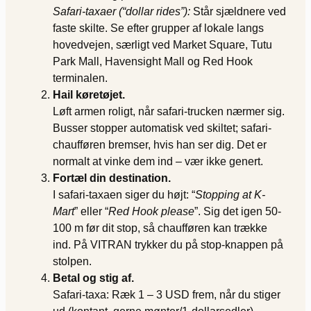
Safari-taxaer (“dollar rides”):
Står sjældnere ved
faste skilte. Se efter grupper af lokale langs
hovedvejen, særligt ved Market Square, Tutu
Park Mall, Havensight Mall og Red Hook
terminalen.
Hail køretøjet.
Løft armen roligt, når safari-trucken nærmer sig.
Busser stopper automatisk ved skiltet; safari-
chaufføren bremser, hvis han ser dig. Det er
normalt at vinke dem ind – vær ikke genert.
Fortæl din destination.
I safari-taxaen siger du højt: “
Stopping at K-
Mart
” eller “
Red Hook please
”. Sig det igen 50-
100 m før dit stop, så chaufføren kan trække
ind. På VITRAN trykker du på stop-knappen på
stolpen.
Betal og stig af.
Safari-taxa: Ræk 1 – 3 USD frem, når du stiger