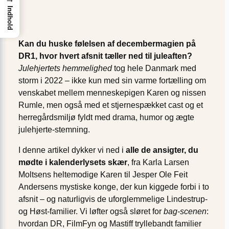
Indhold
Kan du huske følelsen af decembermagien på
DR1, hvor hvert afsnit tæller ned til juleaften?
Julehjertets hemmelighed
tog hele Danmark med
storm i 2022 – ikke kun med sin varme fortælling om
venskabet mellem menneskepigen Karen og nissen
Rumle, men også med et stjernespækket cast og et
herregårdsmiljø fyldt med drama, humor og ægte
julehjerte-stemning.
I denne artikel dykker vi ned i
alle de ansigter, du
mødte i kalenderlysets skær
, fra Karla Larsen
Moltsens heltemodige Karen til Jesper Ole Feit
Andersens mystiske konge, der kun kiggede forbi i to
afsnit – og naturligvis de uforglemmelige Lindestrup-
og Høst-familier. Vi løfter også sløret for
bag-scenen
:
hvordan DR, FilmFyn og Mastiff tryllebandt familier