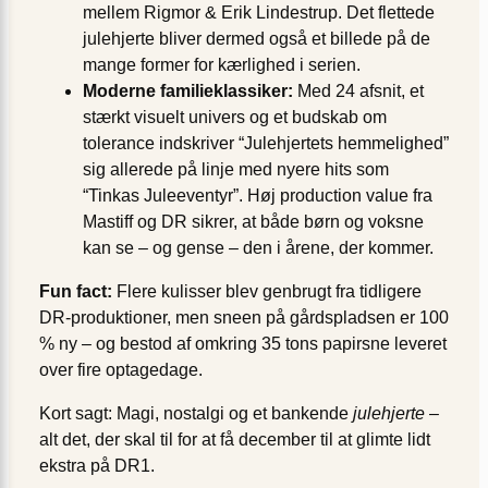
mellem Rigmor & Erik Lindestrup. Det flettede
julehjerte bliver dermed også et billede på de
mange former for kærlighed i serien.
Moderne familieklassiker:
Med 24 afsnit, et
stærkt visuelt univers og et budskab om
tolerance indskriver “Julehjertets hemmelighed”
sig allerede på linje med nyere hits som
“Tinkas Juleeventyr”. Høj production value fra
Mastiff og DR sikrer, at både børn og voksne
kan se – og gense – den i årene, der kommer.
Fun fact:
Flere kulisser blev genbrugt fra tidligere
DR-produktioner, men sneen på gårdspladsen er 100
% ny – og bestod af omkring 35 tons papirsne leveret
over fire optagedage.
Kort sagt: Magi, nostalgi og et bankende
julehjerte
–
alt det, der skal til for at få december til at glimte lidt
ekstra på DR1.