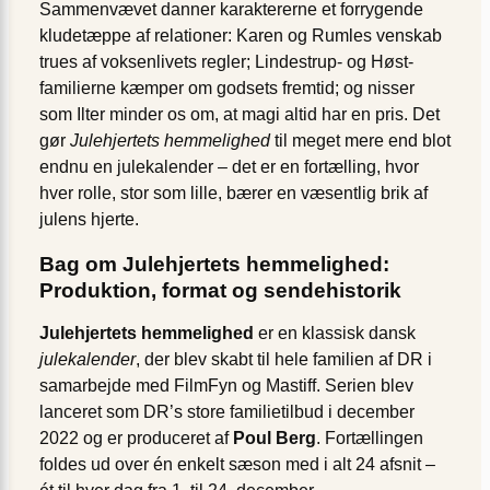
Sammenvævet danner karaktererne et forrygende
kludetæppe af relationer: Karen og Rumles venskab
trues af voksenlivets regler; Lindestrup- og Høst-
familierne kæmper om godsets fremtid; og nisser
som Ilter minder os om, at magi altid har en pris. Det
gør
Julehjertets hemmelighed
til meget mere end blot
endnu en julekalender – det er en fortælling, hvor
hver rolle, stor som lille, bærer en væsentlig brik af
julens hjerte.
Bag om Julehjertets hemmelighed:
Produktion, format og sendehistorik
Julehjertets hemmelighed
er en klassisk dansk
julekalender
, der blev skabt til hele familien af DR i
samarbejde med FilmFyn og Mastiff. Serien blev
lanceret som DR’s store familietilbud i december
2022 og er produceret af
Poul Berg
. Fortællingen
foldes ud over én enkelt sæson med i alt 24 afsnit –