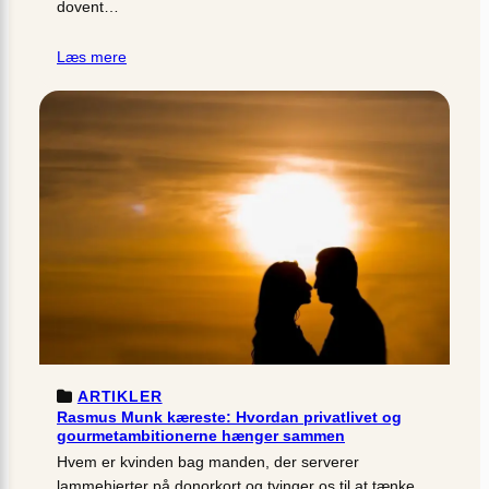
dovent…
Læs mere
ARTIKLER
Rasmus Munk kæreste: Hvordan privatlivet og
gourmetambitionerne hænger sammen
Hvem er kvinden bag manden, der serverer
lammehjerter på donorkort og tvinger os til at tænke