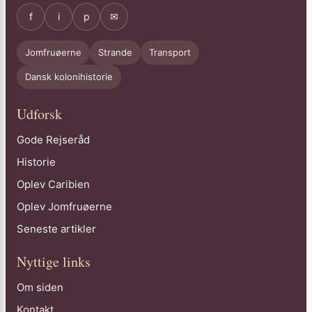
f
i
p
✉
Jomfruøerne
Strande
Transport
Dansk kolonihistorie
Udforsk
Gode Rejseråd
Historie
Oplev Caribien
Oplev Jomfruøerne
Seneste artikler
Nyttige links
Om siden
Kontakt