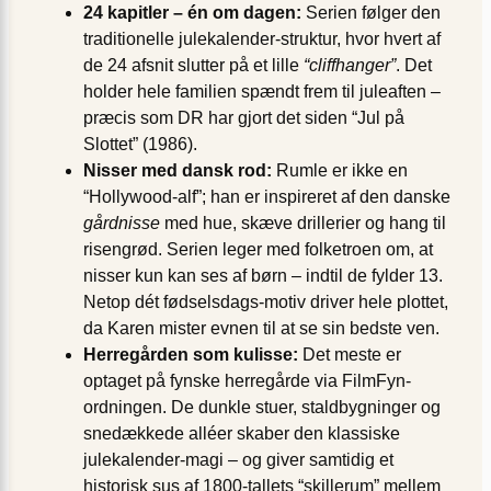
24 kapitler – én om dagen:
Serien følger den
traditionelle julekalender-struktur, hvor hvert af
de 24 afsnit slutter på et lille
“cliffhanger”
. Det
holder hele familien spændt frem til juleaften –
præcis som DR har gjort det siden “Jul på
Slottet” (1986).
Nisser med dansk rod:
Rumle er ikke en
“Hollywood-alf”; han er inspireret af den danske
gårdnisse
med hue, skæve drillerier og hang til
risengrød. Serien leger med folketroen om, at
nisser kun kan ses af børn – indtil de fylder 13.
Netop dét fødselsdags-motiv driver hele plottet,
da Karen mister evnen til at se sin bedste ven.
Herregården som kulisse:
Det meste er
optaget på fynske herregårde via FilmFyn-
ordningen. De dunkle stuer, staldbygninger og
snedækkede alléer skaber den klassiske
julekalender-magi – og giver samtidig et
historisk sus af 1800-tallets “skillerum” mellem