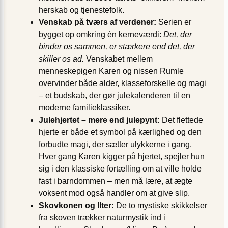
herskab og tjenestefolk.
Venskab på tværs af verdener:
Serien er
bygget op omkring én kerneværdi:
Det, der
binder os sammen, er stærkere end det, der
skiller os ad.
Venskabet mellem
menneskepigen Karen og nissen Rumle
overvinder både alder, klasseforskelle og magi
– et budskab, der gør julekalenderen til en
moderne familieklassiker.
Julehjertet – mere end julepynt:
Det flettede
hjerte er både et symbol på kærlighed og den
forbudte magi, der sætter ulykkerne i gang.
Hver gang Karen kigger på hjertet, spejler hun
sig i den klassiske fortælling om at ville holde
fast i barndommen – men må lære, at ægte
voksent mod også handler om at give slip.
Skovkonen og Ilter:
De to mystiske skikkelser
fra skoven trækker naturmystik ind i