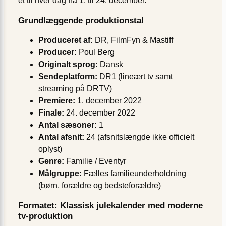
ét til hver dag fra 1. til 24. december.
Grundlæggende produktionstal
Produceret af:
DR, FilmFyn & Mastiff
Producer:
Poul Berg
Originalt sprog:
Dansk
Sendeplatform:
DR1 (lineært tv samt
streaming på DRTV)
Premiere:
1. december 2022
Finale:
24. december 2022
Antal sæsoner:
1
Antal afsnit:
24 (afsnitslængde ikke officielt
oplyst)
Genre:
Familie / Eventyr
Målgruppe:
Fælles familie­underholdning
(børn, forældre og bedsteforældre)
Formatet: Klassisk julekalender med moderne
tv-produktion