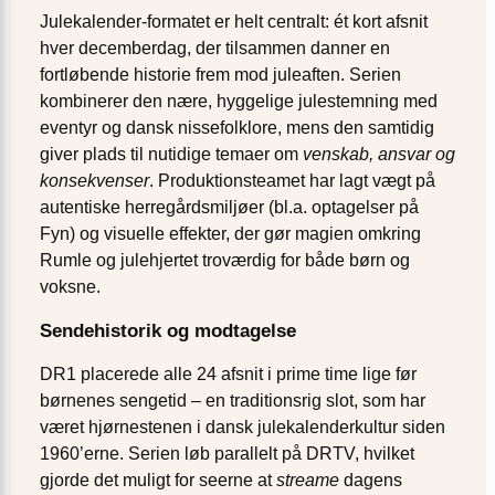
Julekalender-formatet er helt centralt: ét kort afsnit
hver decemberdag, der tilsammen danner en
fortløbende historie frem mod juleaften. Serien
kombinerer den nære, hyggelige julestemning med
eventyr og dansk nissefolklore, mens den samtidig
giver plads til nutidige temaer om
venskab, ansvar og
konsekvenser
. Produktionsteamet har lagt vægt på
autentiske herregårdsmiljøer (bl.a. optagelser på
Fyn) og visuelle effekter, der gør magien omkring
Rumle og julehjertet troværdig for både børn og
voksne.
Sendehistorik og modtagelse
DR1 placerede alle 24 afsnit i prime time lige før
børnenes sengetid – en traditionsrig slot, som har
været hjørnestenen i dansk julekalenderkultur siden
1960’erne. Serien løb parallelt på DRTV, hvilket
gjorde det muligt for seerne at
streame
dagens