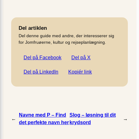
Del artiklen
Del denne guide med andre, der interesserer sig
for Jomfruøerne, kultur og rejseplanlægning.
Del på Facebook
Del på X
Del på LinkedIn
Kopiér link
Navne med P – Find
Slog – løsning til dit
←
→
det perfekte navn her
krydsord