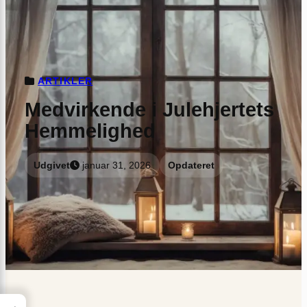
ARTIKLER
Medvirkende i Julehjertets
Hemmelighed
Udgivet
januar 31, 2026
Opdateret
→