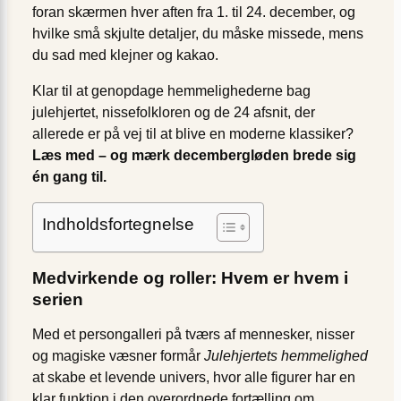
foran skærmen hver aften fra 1. til 24. december, og
hvilke små skjulte detaljer, du måske missede, mens
du sad med klejner og kakao.
Klar til at genopdage hemmelighederne bag
julehjertet, nissefolkloren og de 24 afsnit, der
allerede er på vej til at blive en moderne klassiker?
Læs med – og mærk decembergløden brede sig
én gang til.
Indholdsfortegnelse
Medvirkende og roller: Hvem er hvem i
serien
Med et persongalleri på tværs af mennesker, nisser
og magiske væsner formår
Julehjertets hemmelighed
at skabe et levende univers, hvor alle figurer har en
klar funktion i den overordnede fortælling om