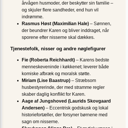
årvågen husmoder, der beskytter sin familie –
og skjuler flere sandheder, end hun vil
indrømme.
Rasmus Høst (Maximilian Hale)
– Sønnen,
der beundrer Karen og bliver inddraget, når
sporene efter nisserne skal dækkes.
Tjenestefolk, nisser og andre nøglefigurer
Fie (Roberta Reichhardt)
– Karens bedste
menneskeveninde i køkkenet; leverer både
komiske afbræk og moralsk støtte.
Miriam (Lise Baastrup)
– Stræbsom
husbestyrerinde, der med stramme regler
skaber daglig konflikt for Karen.
Aage af Jungshoved (Laurids Skovgaard
Andersen)
– Eccentrisk godskusk og lokal
historiefortæller, der forsyner børnene med
sagn om nisserne.