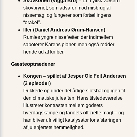
Skovkonen (Vigga Bro)
– Et mytisk væsen i
skovbrynet, som advarer mod misbrug af
nissemagi og fungerer som fortællingens
“orakel”.
Ilter (Daniel Andreas Ørum-Hansen)
–
Rumles yngre nissefætter, der indimellem
saboterer Karens planer, men også redder
hende ud af kniber.
Gæsteoptrædener
Kongen – spillet af Jesper Ole Feit Andersen
(2 episoder)
Dukkede op under det årlige slotsbal og igen til
den climatiske juleaften. Hans tilstedeværelse
illustrerer kontrasten mellem godsets
hverdagskampe og landets officielle magt – og
han bliver ufrivilligt katalysator for afsløringen
af julehjertets hemmelighed.