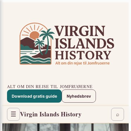
Spring
×
til
indhold
ALT OM DIN REJSE TIL JOMFRUØERNE
Download gratis guide
Nyhedsbrev
Virgin Islands History
☰
⌕