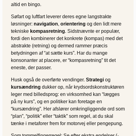
altid en bingo.
Søfart og luftfart leverer deres egne langstrakte
løsninger:
navigation
,
orientering
og den lidt mere
tekniske
kompasretning
. Sidstnævnte er populær,
fordi den kombinerer det konkrete (kompas) med det
abstrakte (retning) og dermed rammer præcis
betydningen af “at sætte kurs”. Har du mange
konsonanter at placere, er “kompasretning” tit det
eneste, der passer.
Husk også de overførte vendinger.
Strategi
og
kursændring
dukker op, når krydsordskonstruktøren
leger med billedsprog: en virksomhed kan “lægges
på ny kurs”, og en politiker kan foretage en
“kursændring”. Her afslører omkringliggende ord som
“plan”, “politik” eller “taktik” som regel, at du skal
tænke i metaforer frem for motorvej eller pengepung.
Som tommelfingerregel: Se efter ekstra endelser (
-