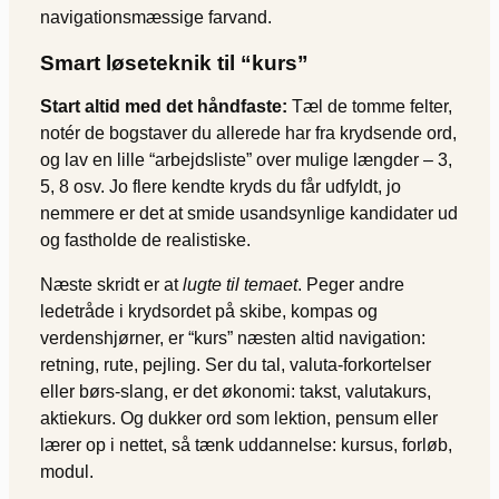
navigationsmæssige farvand.
Smart løseteknik til “kurs”
Start altid med det håndfaste:
Tæl de tomme felter,
notér de bogstaver du allerede har fra krydsende ord,
og lav en lille “arbejdsliste” over mulige længder – 3,
5, 8 osv. Jo flere kendte kryds du får udfyldt, jo
nemmere er det at smide usandsynlige kandidater ud
og fastholde de realistiske.
Næste skridt er at
lugte til temaet
. Peger andre
ledetråde i krydsordet på skibe, kompas og
verdenshjørner, er “kurs” næsten altid navigation:
retning, rute, pejling. Ser du tal, valuta-forkortelser
eller børs-slang, er det økonomi: takst, valutakurs,
aktiekurs. Og dukker ord som lektion, pensum eller
lærer op i nettet, så tænk uddannelse: kursus, forløb,
modul.