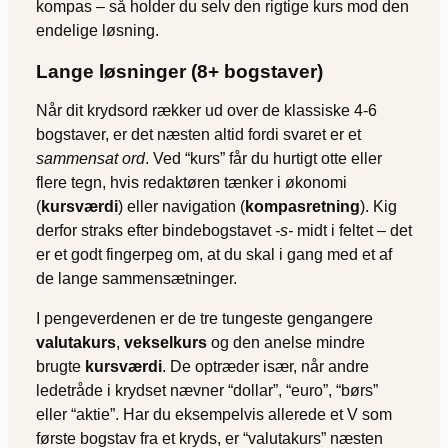
kompas – så holder du selv den rigtige kurs mod den
endelige løsning.
Lange løsninger (8+ bogstaver)
Når dit krydsord rækker ud over de klassiske 4-6
bogstaver, er det næsten altid fordi svaret er et
sammensat ord
. Ved “kurs” får du hurtigt otte eller
flere tegn, hvis redaktøren tænker i økonomi
(
kursværdi
) eller navigation (
kompasretning
). Kig
derfor straks efter bindebogstavet
-s-
midt i feltet – det
er et godt fingerpeg om, at du skal i gang med et af
de lange sammensætninger.
I pengeverdenen er de tre tungeste gengangere
valutakurs
,
vekselkurs
og den anelse mindre
brugte
kursværdi
. De optræder især, når andre
ledetråde i krydset nævner “dollar”, “euro”, “børs”
eller “aktie”. Har du eksempelvis allerede et V som
første bogstav fra et kryds, er “valutakurs” næsten