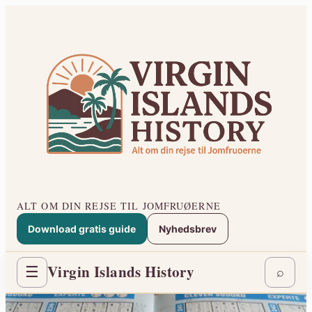
Spring
til
indhold
ALT OM DIN REJSE TIL JOMFRUØERNE
Download gratis guide
Nyhedsbrev
Virgin Islands History
☰
⌕