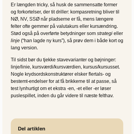
Er længden tricky, så husk de sammensatte former
og forkortelser, der tit driller: kompasretning bliver til
NØ, NV, SSØ når pladserne er få, mens længere
felter ofte gemmer på valutakurs eller kursændring.
Stød også på overførte betydninger som
strategi
eller
linje
(“han lagde ny kurs”), så prøv dem i både kort og
lang version.
Til sidst bør du tjekke stavevarianter og bøjninger:
linje/linie, kursværdi/kursværdien, kursus/kursusset.
Nogle krydsordskonstruktører elsker flertals- og
bestemt-endelser for at få brikkerne til at passe, så
test lynhurtigt om et ekstra ­-en, ­-et eller ­-er løser
puslespillet, inden du går videre til næste felthav.
Del artiklen