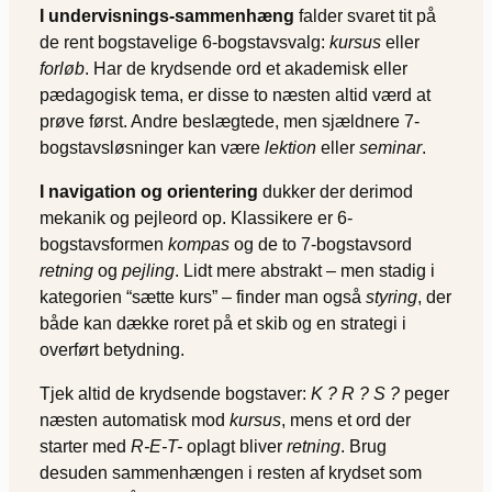
I undervisnings-sammenhæng
falder svaret tit på
de rent bogstavelige 6-bogstavsvalg:
kursus
eller
forløb
. Har de krydsende ord et akademisk eller
pædagogisk tema, er disse to næsten altid værd at
prøve først. Andre beslægtede, men sjældnere 7-
bogstavsløsninger kan være
lektion
eller
seminar
.
I navigation og orientering
dukker der derimod
mekanik og pejleord op. Klassikere er 6-
bogstavsformen
kompas
og de to 7-bogstavsord
retning
og
pejling
. Lidt mere abstrakt – men stadig i
kategorien “sætte kurs” – finder man også
styring
, der
både kan dække roret på et skib og en strategi i
overført betydning.
Tjek altid de krydsende bogstaver:
K ? R ? S ?
peger
næsten automatisk mod
kursus
, mens et ord der
starter med
R-E-T-
oplagt bliver
retning
. Brug
desuden sammenhængen i resten af krydset som