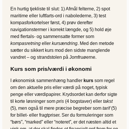
En hurtig tjekliste til slut: 1) Afmål felterne, 2) spot
maritime eller luftfarts-ord i nabolederne, 3) test
kompasforkortelser først, 4) prøv derefter
navigationstermer i korrekt længde, og 5) hold øje
med flertals- og sammensatte former som
kompasretning
eller
kursændring
. Med den metode
sætter du sikkert kurs mod den sidste manglende
vandret – og strandstolen på Jomfruøerne.
Kurs som pris/værdi i økonomi
I økonomisk sammenhæng handler
kurs
som regel
om den aktuelle pris eller værdi på noget, typisk
penge eller værdipapirer. Krydsordet kan derfor sigte
til korte løsninger som
pris
(4 bogstaver) eller
takst
(5), men også til mere præcise begreber som
tarif
(5)
for billet- eller fragtpriser. Ser du formuleringer som
“børs”, “marked” eller “noteret”, er det næsten altid et
vink om, at der skal findes et finansielt ord frem for en