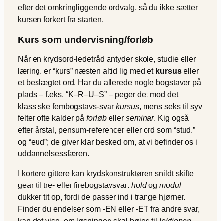
efter det omkringliggende ordvalg, så du ikke sætter
kursen forkert fra starten.
Kurs som undervisning/forløb
Når en krydsord-ledetråd antyder skole, studie eller
læring, er “kurs” næsten altid lig med et
kursus
eller
et beslægtet ord. Har du allerede nogle bogstaver på
plads – f.eks. “K‒R‒U‒S” – peger det mod det
klassiske fembogstavs-svar
kursus
, mens seks til syv
felter ofte kalder på
forløb
eller
seminar
. Kig også
efter årstal, pensum-referencer eller ord som “stud.”
og “eud”; de giver klar besked om, at vi befinder os i
uddannelsessfæren.
I kortere gittere kan krydskonstruktøren snildt skifte
gear til tre- eller firebogstavsvar:
hold
og
modul
dukker tit op, fordi de passer ind i trange hjørner.
Finder du endelser som ‑EN eller ‑ET fra andre svar,
kan det vise, om løsningen skal bøjes til
lektionen