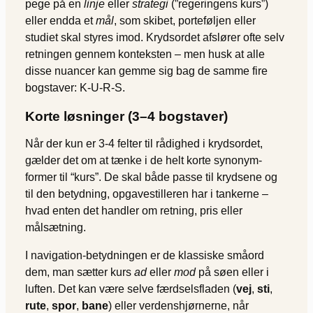
pege på en
linje
eller
strategi
(”regeringens kurs”)
eller endda et
mål
, som skibet, porteføljen eller
studiet skal styres imod. Krydsordet afslører ofte selv
retningen gennem konteksten – men husk at alle
disse nuancer kan gemme sig bag de samme fire
bogstaver: K-U-R-S.
Korte løsninger (3–4 bogstaver)
Når der kun er 3-4 felter til rådighed i krydsordet,
gælder det om at tænke i de helt korte synonym­
former til “kurs”. De skal både passe til krydsene og
til den betydning, opgave­stilleren har i tankerne –
hvad enten det handler om retning, pris eller
målsætning.
I navigation-betydningen er de klassiske småord
dem, man sætter kurs
ad
eller
mod
på søen eller i
luften. Det kan være selve færdsels­fladen (
vej
,
sti
,
rute
,
spor
,
bane
) eller verdens­hjørnerne, når