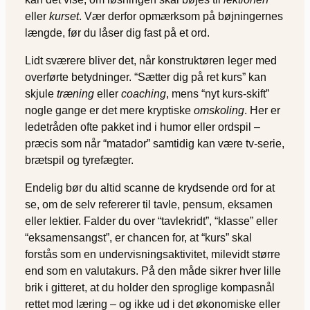
eller
kurset
. Vær derfor opmærksom på bøjningernes
længde, før du låser dig fast på et ord.
Lidt sværere bliver det, når konstruktøren leger med
overførte betydninger. “Sætter dig på ret kurs” kan
skjule
træning
eller
coaching
, mens “nyt kurs-skift”
nogle gange er det mere kryptiske
omskoling
. Her er
ledetråden ofte pakket ind i humor eller ordspil –
præcis som når “matador” samtidig kan være tv-serie,
brætspil og tyrefægter.
Endelig bør du altid scanne de krydsende ord for at
se, om de selv refererer til tavle, pensum, eksamen
eller lektier. Falder du over “tavlekridt”, “klasse” eller
“eksamensangst”, er chancen for, at “kurs” skal
forstås som en undervisningsaktivitet, milevidt større
end som en valutakurs. På den måde sikrer hver lille
brik i gitteret, at du holder den sproglige kompasnål
rettet mod læring – og ikke ud i det økonomiske eller