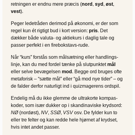
retningen er endnu mere præcis (
nord
,
syd
,
øst
,
vest
).
Peger ledetråden derimod på økonomi, er der som
regel kun ét rigtigt bud i kort version:
pris
. Det
dækker både valuta- og aktie­kurs i daglig tale og
passer perfekt i en fire­bokstavs-rude.
Når “kurs” forstås som målsætning eller handlings­
linje, kan du med fordel tænke på slutpunktet
mål
eller selve bevægelsen
mod
. Begge ord bruges ofte
metaforisk – “sætte mål” eller “gå mod nye tider” – og
de falder derfor naturligt ind i quiz­magerens ord­spil.
Endelig må du ikke glemme de ultrakorte kompas­
koder, som især dukker op i skandinaviske krydsord:
NØ
(nordøst),
NV
,
SSØ
,
VSV
osv. De fylder kun to
eller tre felter og kan redde hele hjørnet af krydset,
hvis intet andet passer.