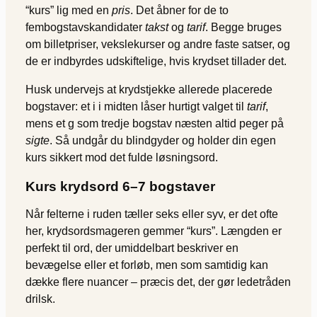
“kurs” lig med en
pris
. Det åbner for de to
fembogstavs­kandidater
takst
og
tarif
. Begge bruges
om billetpriser, veksle­kurser og andre faste satser, og
de er indbyrdes udskiftelige, hvis krydset tillader det.
Husk undervejs at krydstjekke allerede placerede
bogstaver: et i i midten låser hurtigt valget til
tarif
,
mens et g som tredje bogstav næsten altid peger på
sigte
. Så undgår du blindgyder og holder din egen
kurs sikkert mod det fulde løsnings­ord.
Kurs krydsord 6–7 bogstaver
Når felterne i ruden tæller seks eller syv, er det ofte
her, krydsordsmageren gemmer “kurs”. Længden er
perfekt til ord, der umiddelbart beskriver en
bevægelse eller et forløb, men som samtidig kan
dække flere nuancer – præcis det, der gør ledetråden
drilsk.