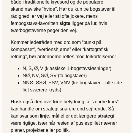
både i traditionelle krydsord og de populære
skandinaviske “hvide”. Har du kun tre bogstaver til
rådighed, er
vej
eller
sti
ofte jokere, mens
fembogstavs-favoritten
sigte
ligger på lur, hvis
tværbogstaverne peger den vej.
Kommer ledetråden med ord som “punkt på
kompasset”, “verdenshjørne” eller “kartografisk
retning”, bør antennerne rettes mod forkortelserne:
N, S, Ø, V (klassiske 1-bogstavsløsninger)
NØ, NV, SØ, SV (to bogstaver)
NNØ, ØSØ, SSV, VNV (tre bogstaver – ofte i de
lidt sværere kryds)
Husk også den overførte betydning: at “ændre kurs”
kan handle om strategi snarere end sejlrende. Så
kan svar som
linje
,
mål
eller det længere
strategi
være rigtige, især når resten af puslespillet nævner
planer, projekter eller politik.