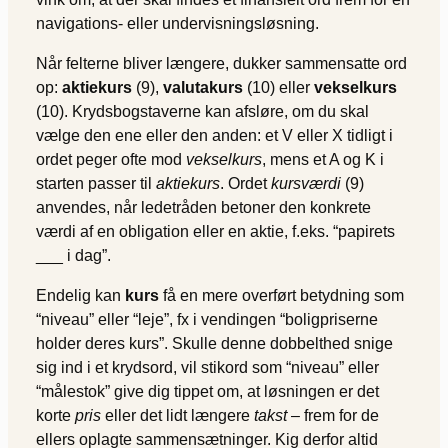
navigations- eller undervisningsløsning.
Når felterne bliver længere, dukker sammensatte ord
op:
aktiekurs
(9),
valutakurs
(10) eller
vekselkurs
(10). Krydsbogstaverne kan afsløre, om du skal
vælge den ene eller den anden: et V eller X tidligt i
ordet peger ofte mod
vekselkurs
, mens et A og K i
starten passer til
aktiekurs
. Ordet
kursværdi
(9)
anvendes, når ledetråden betoner den konkrete
værdi af en obligation eller en aktie, f.eks. “papirets
___ i dag”.
Endelig kan
kurs
få en mere overført betydning som
“niveau” eller “leje”, fx i vendingen “boligpriserne
holder deres kurs”. Skulle denne dobbelthed snige
sig ind i et krydsord, vil stikord som “niveau” eller
“målestok” give dig tippet om, at løsningen er det
korte
pris
eller det lidt længere
takst
– frem for de
ellers oplagte sammensætninger. Kig derfor altid