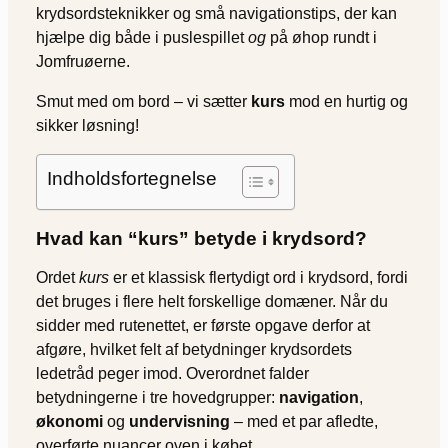
krydsordsteknikker og små navigationstips, der kan
hjælpe dig både i puslespillet
og
på øhop rundt i
Jomfruøerne.
Smut med om bord – vi sætter
kurs
mod en hurtig og
sikker løsning!
Indholdsfortegnelse
Hvad kan “kurs” betyde i krydsord?
Ordet
kurs
er et klassisk flertydigt ord i krydsord, fordi
det bruges i flere helt forskellige domæner. Når du
sidder med rutenettet, er første opgave derfor at
afgøre, hvilket felt af betydninger krydsordets
ledetråd peger imod. Overordnet falder
betydningerne i tre hovedgrupper:
navigation
,
økonomi
og
undervisning
– med et par afledte,
overførte nuancer oven i købet.