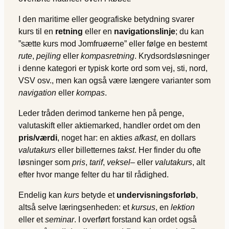
I den maritime eller geografiske betydning svarer
kurs til en
retning
eller en
navigationslinje
; du kan
”sætte kurs mod Jomfruøerne” eller følge en bestemt
rute
,
pejling
eller
kompasretning
. Krydsordsløsninger
i denne kategori er typisk korte ord som vej, sti, nord,
VSV osv., men kan også være længere varianter som
navigation
eller
kompas
.
Leder tråden derimod tankerne hen på penge,
valutaskift eller aktiemarked, handler ordet om den
pris/værdi
, noget har: en akties
afkast
, en dollars
valutakurs
eller billetternes
takst
. Her finder du ofte
løsninger som
pris
,
tarif
,
veksel
– eller
valutakurs
, alt
efter hvor mange felter du har til rådighed.
Endelig kan
kurs
betyde et
undervisningsforløb
,
altså selve læringsenheden: et
kursus
, en
lektion
eller et
seminar
. I overført forstand kan ordet også