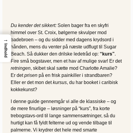
Du kender det sikkert:
Solen bager fra en skyfri
himmel over St. Croix, bølgerne skvulper mod
→
badebroen – og du sidder med dagens krydsord i
Indhold
hånden, mens du venter på næste udflugt til Sugar
Beach. Så dukker den drilske ledetråd op:
“kurs”
.
Fire små bogstaver, men et hav af mulige svar! Er det
retningen
, skibet skal sætte mod Charlotte Amalie?
Er det
prisen
på en frisk painkiller i strandbaren?
Eller er det mon det
kursus
, du har booket i caribisk
kokkekunst?
I denne guide gennemgår vi alle de klassiske – og
de mere finurlige – løsninger på “kurs”, fra korte
trebogstavs-ord til lange sammensætninger, så du
hurtigt kan få fyldt felterne ud og vende tilbage til
palmerne. Vi krydrer det hele med smarte