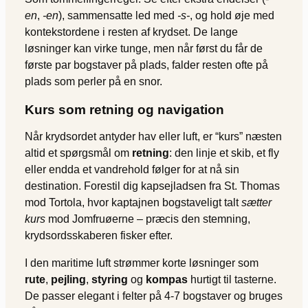
en
,
-en
), sammensatte led med
-s-
, og hold øje med
kontekstordene i resten af krydset. De lange
løsninger kan virke tunge, men når først du får de
første par bogstaver på plads, falder resten ofte på
plads som perler på en snor.
Kurs som retning og navigation
Når krydsordet antyder hav eller luft, er “kurs” næsten
altid et spørgsmål om
retning
: den linje et skib, et fly
eller endda et vandrehold følger for at nå sin
destination. Forestil dig kapsejladsen fra St. Thomas
mod Tortola, hvor kaptajnen bogstaveligt talt
sætter
kurs
mod Jomfruøerne – præcis den stemning,
krydsordsskaberen fisker efter.
I den maritime luft strømmer korte løsninger som
rute
,
pejling
,
styring
og
kompas
hurtigt til tasterne.
De passer elegant i felter på 4-7 bogstaver og bruges