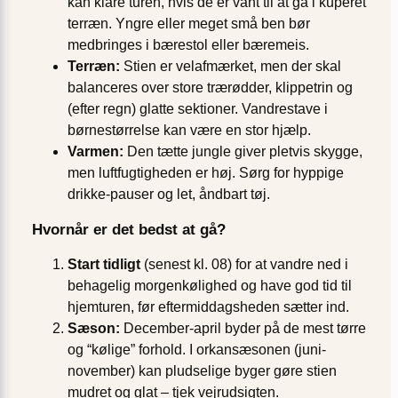
kan klare turen, hvis de er vant til at gå i kuperet
terræn. Yngre eller meget små ben bør
medbringes i bærestol eller bæremeis.
Terræn:
Stien er velafmærket, men der skal
balanceres over store trærødder, klippetrin og
(efter regn) glatte sektioner. Vandrestave i
børnestørrelse kan være en stor hjælp.
Varmen:
Den tætte jungle giver pletvis skygge,
men luftfugtigheden er høj. Sørg for hyppige
drikke-pauser og let, åndbart tøj.
Hvornår er det bedst at gå?
Start tidligt
(senest kl. 08) for at vandre ned i
behagelig morgenkølighed og have god tid til
hjemturen, før eftermiddagsheden sætter ind.
Sæson:
December-april byder på de mest tørre
og “kølige” forhold. I orkansæsonen (juni-
november) kan pludselige byger gøre stien
mudret og glat – tjek vejrudsigten.