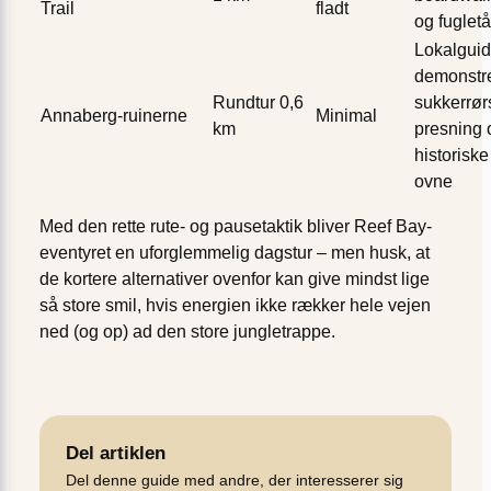
Trail
fladt
og fugletå
Lokalgui
demonstr
Rundtur 0,6
sukkerrør
Annaberg-ruinerne
Minimal
km
presning 
historiske
ovne
Med den rette rute- og pausetaktik bliver Reef Bay-
eventyret en uforglemmelig dagstur – men husk, at
de kortere alternativer ovenfor kan give mindst lige
så store smil, hvis energien ikke rækker hele vejen
ned (og op) ad den store jungletrappe.
Del artiklen
Del denne guide med andre, der interesserer sig