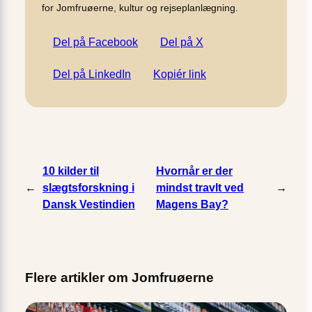
for Jomfruøerne, kultur og rejseplanlægning.
Del på Facebook
Del på X
Del på LinkedIn
Kopiér link
10 kilder til
Hvornår er der
←
slægtsforskning i
mindst travlt ved
→
Dansk Vestindien
Magens Bay?
Flere artikler om Jomfruøerne