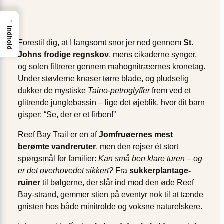
→
Indhold
Forestil dig, at I langsomt snor jer ned gennem
St.
Johns frodige regnskov
, mens cikaderne synger,
og solen filtrerer gennem mahognitræernes kronetag.
Under støvlerne knaser tørre blade, og pludselig
dukker de mystiske
Taino-petroglyffer
frem ved et
glitrende junglebassin – lige det øjeblik, hvor dit barn
gisper: “Se, der er et firben!”
Reef Bay Trail er en af
Jomfruøernes mest
berømte vandreruter
, men den rejser ét stort
spørgsmål for familier:
Kan små ben klare turen – og
er det overhovedet sikkert?
Fra
sukkerplantage-
ruiner
til bølgerne, der slår ind mod den øde Reef
Bay-strand, gemmer stien på eventyr nok til at tænde
gnisten hos både minitrolde og voksne naturelskere.