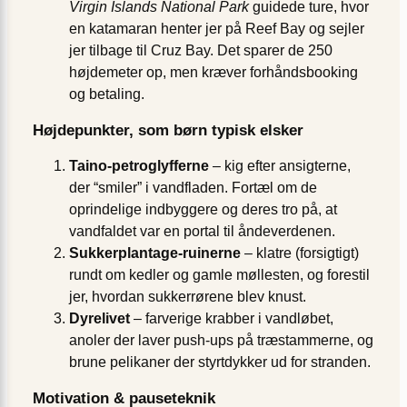
Virgin Islands National Park
guidede ture, hvor
en katamaran henter jer på Reef Bay og sejler
jer tilbage til Cruz Bay. Det sparer de 250
højdemeter op, men kræver forhåndsbooking
og betaling.
Højdepunkter, som børn typisk elsker
Taino-petroglyfferne
– kig efter ansigterne,
der “smiler” i vandfladen. Fortæl om de
oprindelige indbyggere og deres tro på, at
vandfaldet var en portal til åndeverdenen.
Sukkerplantage-ruinerne
– klatre (forsigtigt)
rundt om kedler og gamle møllesten, og forestil
jer, hvordan sukkerrørene blev knust.
Dyrelivet
– farverige krabber i vandløbet,
anoler der laver push-ups på træstammerne, og
brune pelikaner der styrtdykker ud for stranden.
Motivation & pauseteknik