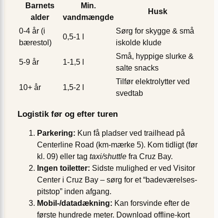
Barnets
Min.
Husk
alder
vandmængde
0-4 år (i
Sørg for skygge & små
0,5-1 l
bærestol)
iskolde klude
Små, hyppige slurke &
5-9 år
1-1,5 l
salte snacks
Tilfør elektrolytter ved
10+ år
1,5-2 l
svedtab
Logistik før og efter turen
Parkering:
Kun få pladser ved trailhead på
Centerline Road (km-mærke 5). Kom tidligt (før
kl. 09) eller tag
taxi/shuttle
fra Cruz Bay.
Ingen toiletter:
Sidste mulighed er ved Visitor
Center i Cruz Bay – sørg for et “badeværelses‐
pitstop” inden afgang.
Mobil‐/datadækning:
Kan forsvinde efter de
første hundrede meter. Download offline‐kort