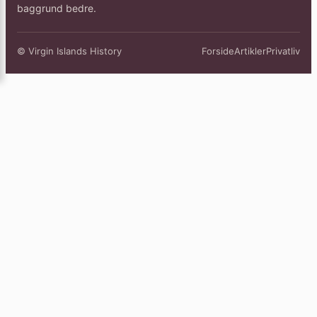
baggrund bedre.
© Virgin Islands History
Forside
Artikler
Privatliv