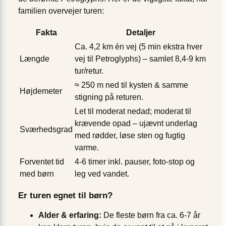
familien overvejer turen:
Fakta
Detaljer
Ca. 4,2 km én vej (5 min ekstra hver
Længde
vej til Petroglyphs) – samlet 8,4-9 km
tur/retur.
≈ 250 m ned til kysten & samme
Højdemeter
stigning på returen.
Let til moderat nedad; moderat til
krævende opad – ujævnt underlag
Sværhedsgrad
med rødder, løse sten og fugtig
varme.
Forventet tid
4-6 timer inkl. pauser, foto-stop og
med børn
leg ved vandet.
Er turen egnet til børn?
Alder & erfaring:
De fleste børn fra ca. 6-7 år