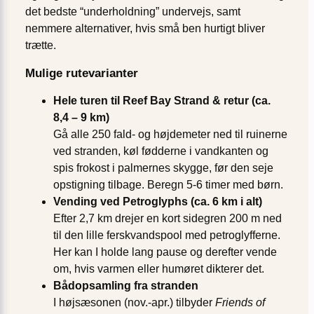
det bedste “underholdning” undervejs, samt
nemmere alternativer, hvis små ben hurtigt bliver
trætte.
Mulige rutevarianter
Hele turen til Reef Bay Strand & retur (ca.
8,4 – 9 km)
Gå alle 250 fald- og højdemeter ned til ruinerne
ved stranden, køl fødderne i vandkanten og
spis frokost i palmernes skygge, før den seje
opstigning tilbage. Beregn 5-6 timer med børn.
Vending ved Petroglyphs (ca. 6 km i alt)
Efter 2,7 km drejer en kort sidegren 200 m ned
til den lille ferskvandspool med petroglyfferne.
Her kan I holde lang pause og derefter vende
om, hvis varmen eller humøret dikterer det.
Bådopsamling fra stranden
I højsæsonen (nov.-apr.) tilbyder
Friends of