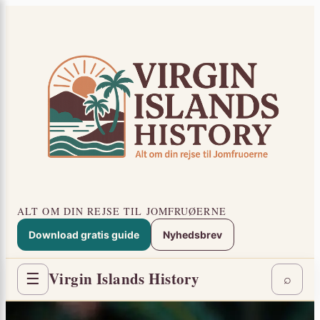
Spring
×
til
indhold
ALT OM DIN REJSE TIL JOMFRUØERNE
Download gratis guide
Nyhedsbrev
Virgin Islands History
☰
⌕