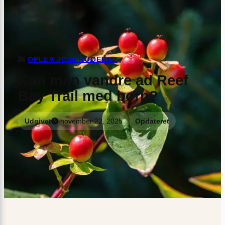
OPLEV JOMFRUØERNE
Kan man vandre ad Reef
Bay Trail med børn?
Udgivet
november 22, 2025
Opdateret