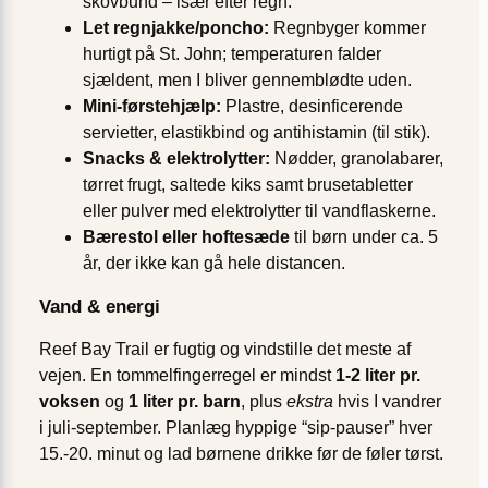
skovbund – især efter regn.
Let regnjakke/poncho:
Regnbyger kommer
hurtigt på St. John; temperaturen falder
sjældent, men I bliver gennemblødte uden.
Mini‐førstehjælp:
Plastre, desinficerende
servietter, elastikbind og antihistamin (til stik).
Snacks & elektrolytter:
Nødder, granolabarer,
tørret frugt, saltede kiks samt brusetabletter
eller pulver med elektrolytter til vandflaskerne.
Bærestol eller hoftesæde
til børn under ca. 5
år, der ikke kan gå hele distancen.
Vand & energi
Reef Bay Trail er fugtig og vindstille det meste af
vejen. En tommelfingerregel er mindst
1-2 liter pr.
voksen
og
1 liter pr. barn
, plus
ekstra
hvis I vandrer
i juli-september. Planlæg hyppige “sip‐pauser” hver
15.-20. minut og lad børnene drikke før de føler tørst.