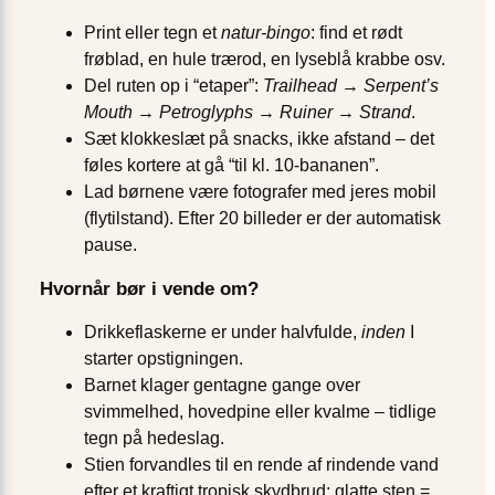
Print eller tegn et
natur-bingo
: find et rødt
frøblad, en hule trærod, en lyseblå krabbe osv.
Del ruten op i “etaper”:
Trailhead → Serpent’s
Mouth → Petroglyphs → Ruiner → Strand
.
Sæt klokkeslæt på snacks, ikke afstand – det
føles kortere at gå “til kl. 10-bananen”.
Lad børnene være fotografer med jeres mobil
(flytilstand). Efter 20 billeder er der automatisk
pause.
Hvornår bør i vende om?
Drikkeflaskerne er under halvfulde,
inden
I
starter opstigningen.
Barnet klager gentagne gange over
svimmelhed, hovedpine eller kvalme – tidlige
tegn på hedeslag.
Stien forvandles til en rende af rindende vand
efter et kraftigt tropisk skydbrud; glatte sten =