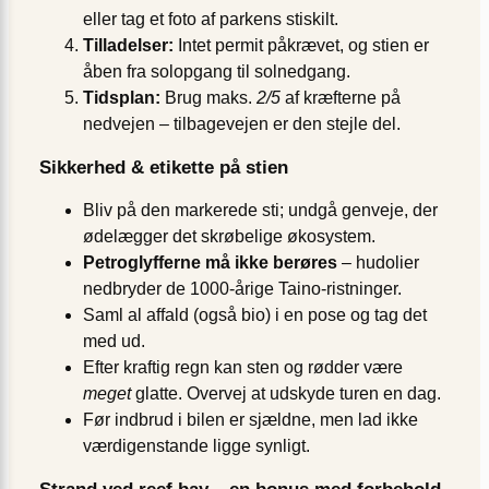
eller tag et foto af parkens stiskilt.
Tilladelser:
Intet permit påkrævet, og stien er
åben fra solopgang til solnedgang.
Tidsplan:
Brug maks.
2/5
af kræfterne på
nedvejen – tilbagevejen er den stejle del.
Sikkerhed & etikette på stien
Bliv på den markerede sti; undgå genveje, der
ødelægger det skrøbelige økosystem.
Petroglyfferne må ikke berøres
– hudolier
nedbryder de 1000-årige Taino‐ristninger.
Saml al affald (også bio) i en pose og tag det
med ud.
Efter kraftig regn kan sten og rødder være
meget
glatte. Overvej at udskyde turen en dag.
Før indbrud i bilen er sjældne, men lad ikke
værdigenstande ligge synligt.