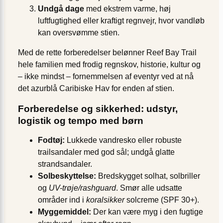
Undgå dage
med ekstrem varme, høj
luftfugtighed eller kraftigt regnvejr, hvor vandløb
kan oversvømme stien.
Med de rette forberedelser belønner Reef Bay Trail
hele familien med frodig regnskov, historie, kultur og
– ikke mindst – fornemmelsen af eventyr ved at nå
det azurblå Caribiske Hav for enden af stien.
Forberedelse og sikkerhed: udstyr,
logistik og tempo med børn
Fodtøj:
Lukkede vandresko eller robuste
trailsandaler med god sål; undgå glatte
strandsandaler.
Solbeskyttelse:
Bredskygget solhat, solbriller
og
UV-trøje/rashguard
. Smør alle udsatte
områder ind i
koralsikker
solcreme (SPF 30+).
Myggemiddel:
Der kan være myg i den fugtige