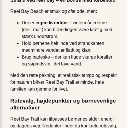
Strand ved reef bay – en bonus med forbehold
Reef Bay Beach er smuk og ofte øde, men:
Der er
ingen livredder
. I vintermånederne
(dec.-mar.) kan brændingen være kraftig med
stærk understrøm.
Hold børnene helt inde ved strandkanten,
medmindre vandet er fladt og klart.
Brug badesko – der kan ligge skarpe koraller
og søpindsvin i det lave vand.
Med den rette pakning, et realistisk tempo og respekt
for naturen bliver Reef Bay Trail et minde, hele
familien kan gemme for livet.
Rutevalg, højdepunkter og børnevenlige
alternativer
Reef Bay Trail kan tilpasses børnenes alder, energi
og dagens vejr. Nedenfor finder du konkrete rutevalg,