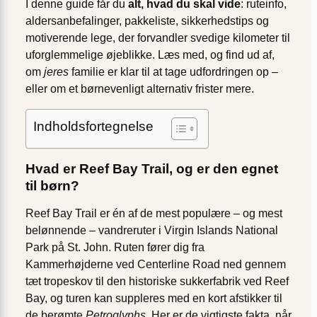
I denne guide får du
alt, hvad du skal vide
: ruteinfo,
aldersanbefalinger, pakkeliste, sikkerhedstips og
motiverende lege, der forvandler svedige kilometer til
uforglemmelige øjeblikke. Læs med, og find ud af,
om
jeres
familie er klar til at tage udfordringen op –
eller om et børnevenligt alternativ frister mere.
Indholdsfortegnelse
Hvad er Reef Bay Trail, og er den egnet
til børn?
Reef Bay Trail er én af de mest populære – og mest
belønnende – vandreruter i Virgin Islands National
Park på St. John. Ruten fører dig fra
Kammerhøjderne ved Centerline Road ned gennem
tæt tropeskov til den historiske sukkerfabrik ved Reef
Bay, og turen kan suppleres med en kort afstikker til
de berømte
Petroglyphs
. Her er de vigtigste fakta, når