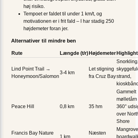
høj risiko.
Tempoet er faldet til under 1 km/t, og
motivationen er i frit fald – I har stadig 250
højdemeter foran jer.
Alternativer til mindre ben
Rute
Længde (t/r)
Højdemeter
Highligh
Snorkling
Lind Point Trail →
Let stigning
skyggeful
3-4 km
Honeymoon/Salomon
fra Cruz Bay
strand,
kioskbån
Gammelt
mølletårn
Peace Hill
0,8 km
35 hm
360° udsi
over Nort
Shore
Mangrove
Francis Bay Nature
Næsten
1 km
boardwal