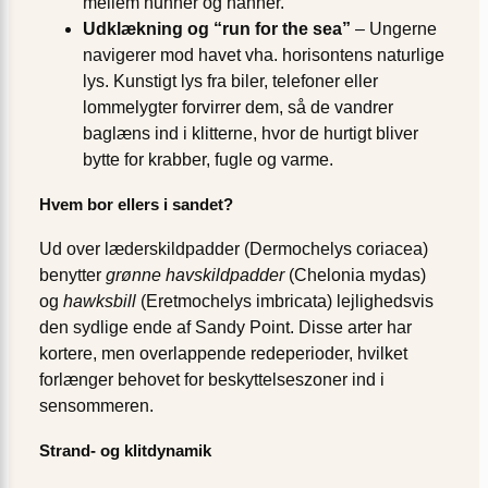
mellem hunner og hanner.
Udklækning og “run for the sea”
– Ungerne
navigerer mod havet vha. horisontens naturlige
lys. Kunstigt lys fra biler, telefoner eller
lommelygter forvirrer dem, så de vandrer
baglæns ind i klitterne, hvor de hurtigt bliver
bytte for krabber, fugle og varme.
Hvem bor ellers i sandet?
Ud over læderskildpadder (Dermochelys coriacea)
benytter
grønne havskildpadder
(Chelonia mydas)
og
hawksbill
(Eretmochelys imbricata) lejlighedsvis
den sydlige ende af Sandy Point. Disse arter har
kortere, men overlappende redeperioder, hvilket
forlænger behovet for beskyttelseszoner ind i
sensommeren.
Strand- og klitdynamik