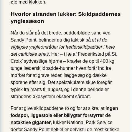
øje med klokken.
Hvorfor stranden lukker: Skildpaddernes
ynglesæson
Når du står på det brede, pudderbløde sand ved
Sandy Point, befinder du dig faktisk på
et af de
vigtigste yngleområder for læderskildpadder i hele
det caribiske øhav
. Her – i læ af Frederiksted på St.
Croix’ sydvestlige hjørne – kravler de op til 400 kg
tunge læderskildpadde-hunner hvert forår ind fra
mørket for at grave reder, lægge æg og dække
sporene efter sig. Det spektakulære skue foregår
typisk fra marts til august, og i denne periode er
strandens økosystem ekstremt sårbart.
For at give skildpadderne ro og for at sikre, at
ingen
fodspor, liggestole eller billygter forstyrrer de
nataktive giganter
, lukker National Park Service
derfor Sandy Point helt eller delvist i de mest kritiske