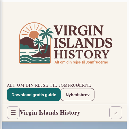
Spring
×
til
indhold
ALT OM DIN REJSE TIL JOMFRUØERNE
Download gratis guide
Nyhedsbrev
Virgin Islands History
☰
⌕