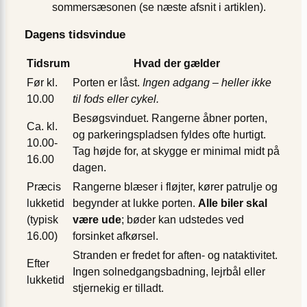
sommersæsonen (se næste afsnit i artiklen).
Dagens tidsvindue
Tidsrum
Hvad der gælder
Før kl.
Porten er låst.
Ingen adgang – heller ikke
10.00
til fods eller cykel.
Besøgs­vinduet. Rangerne åbner porten,
Ca. kl.
og parkeringspladsen fyldes ofte hurtigt.
10.00-
Tag højde for, at skygge er minimal midt på
16.00
dagen.
Præcis
Rangerne blæser i fløjter, kører patrulje og
lukketid
begynder at lukke porten.
Alle biler skal
(typisk
være ude
; bøder kan udstedes ved
16.00)
forsinket afkørsel.
Stranden er fredet for aften- og nataktivitet.
Efter
Ingen solnedgangs­badning, lejrbål eller
lukketid
stjernekig er tilladt.