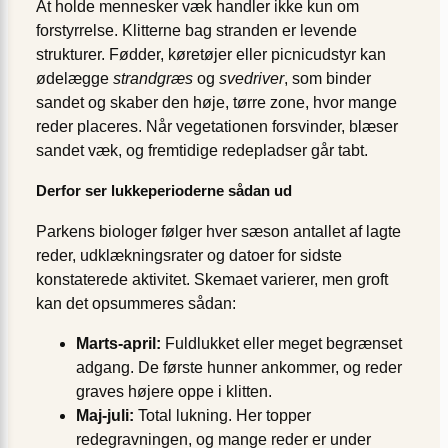
At holde mennesker væk handler ikke kun om
forstyrrelse. Klitterne bag stranden er levende
strukturer. Fødder, køretøjer eller picnicudstyr kan
ødelægge
strandgræs
og
svedriver
, som binder
sandet og skaber den høje, tørre zone, hvor mange
reder placeres. Når vegetationen forsvinder, blæser
sandet væk, og fremtidige redepladser går tabt.
Derfor ser lukkeperioderne sådan ud
Parkens biologer følger hver sæson antallet af lagte
reder, udklækningsrater og datoer for sidste
konstaterede aktivitet. Skemaet varierer, men groft
kan det opsummeres sådan:
Marts-april:
Fuldlukket eller meget begrænset
adgang. De første hunner ankommer, og reder
graves højere oppe i klitten.
Maj-juli:
Total lukning. Her topper
redegravningen, og mange reder er under