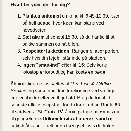
Hvad betyder det for dig?
Planlæg ankomst
omkring kl. 9.45-10.30, især
på helligdage, hvor køen kan starte ved
hovedvejen.
Sæt alarm
til senest 15.30, så du har tid til at
pakke sammen og nå bilen.
Respektér lukketiden
: Rangerne låser porten,
selv hvis din lejebil står inde på pladsen.
Ingen “smut-ind” efter kl. 16
: Selv korte
fotostop er forbudt og kan koste en bøde.
Åbningstiderne fastsættes af
U.S. Fish & Wildlife
Service
, og variationer kan forekomme ved særlige
begivenheder eller vedligehold. Brug derfor altid
seneste officielle opslag, før du kører ud ad Route 66
til spidsen af St. Croix. På åbningsdage belønnes du
til gengæld med
kilometervis af uberørt sand
og
turkisblåt vand – helt uden trængsel, hvis du holder