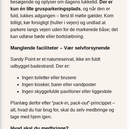
besøgende og oplyser om dagens lukketid.
Der er
kun én lille grus­parkeringsplads
, og når den er
fuld, lukkes adgangen – først til mølle gælder. Kom
tidligt, kør forsigtigt (huller i vejen) og undlad at
parkere langs vejen uden for de markerede båse; det
kan udløse bøde eller bortslæbning.
Manglende faciliteter – Vær selvforsynende
Sandy Point er et naturreservat, ikke en fuldt
udbygget bade­strand. Der er:
Ingen toiletter eller brusere
Ingen kiosker, barer eller vandposter
Ingen skyggefulde pavilloner eller liggestole
Planlæg derfor efter “
pack-in, pack-out
”-princippet –
alt, hvad du har brug for, skal du selv medbringe og
tage med hjem igen.
Hvad skal du medbringe?