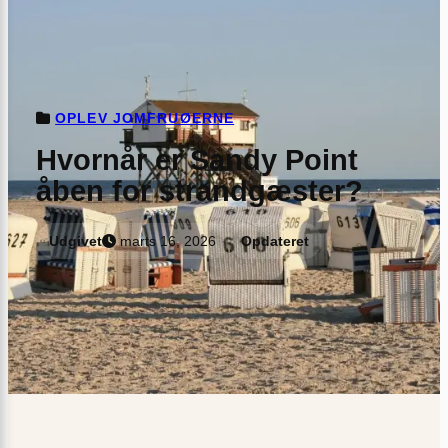
OPLEV JOMFRUØERNE
Hvornår er Sandy Point
åben for strandgæster?
Udgivet
marts 16, 2026
Opdateret