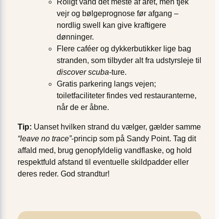
Roligt vand det meste af året, men tjek
vejr og bølgeprognose før afgang –
nordlig swell kan give kraftigere
dønninger.
Flere caféer og dykkerbutikker lige bag
stranden, som tilbyder alt fra udstyrsleje til
discover scuba
-ture.
Gratis parkering langs vejen;
toiletfaciliteter findes ved restauranterne,
når de er åbne.
Tip:
Uanset hvilken strand du vælger, gælder samme
“leave no trace”
-princip som på Sandy Point. Tag dit
affald med, brug genopfyldelig vandflaske, og hold
respektfuld afstand til eventuelle skildpadder eller
deres reder. God strandtur!