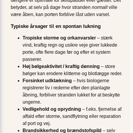
længere er optimale for skildpadder eller gæster. Det
betyder, at selv på dage hvor stranden
normalt
ville
være åben, kan porten forblive låst uden varsel.
Typiske årsager til en spontan lukning
Tropiske storme og orkanvarsler
– stærk
vind, kraftig regn og usikre veje giver lukkede
porte, ofte flere dage før og efter et system
passerer.
Høj bølgeaktivitet / kraftig dønning
– store
bølger kan erodere klitterne og blotlægge reder.
Forsinket udklækning
– hvis biologerne
registrerer liv i rederne efter den planlagte
åbning, forbliver stranden lukket for at beskytte
ungerne.
Vedligehold og oprydning
– f.eks. fjernelse af
affald efter storme, sandflytning eller reparation
af port og vej.
Brandsikkerhed og brændstofspild
– selv