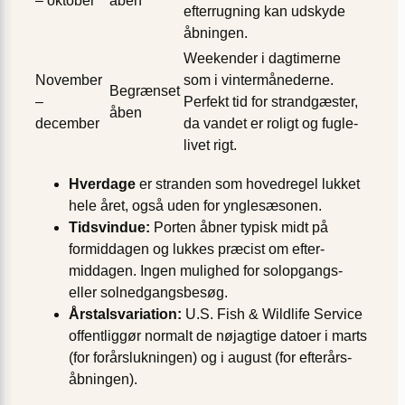
– oktober
åben
efter­rugning kan udskyde
åbningen.
Weekender i dagtimerne
November
som i vinter­månederne.
Begrænset
–
Perfekt tid for strand­gæster,
åben
december
da vandet er roligt og fugle­
livet rigt.
Hverdage
er stranden som hoved­regel lukket
hele året, også uden for yngle­sæsonen.
Tidsvindue:
Porten åbner typisk midt på
formiddagen og lukkes præcist om efter­
middagen. Ingen mulighed for solopgangs-
eller solnedgangs­besøg.
Årstals­variation:
U.S. Fish & Wildlife Service
offentliggør normalt de nøjagtige datoer i marts
(for forårs­lukningen) og i august (for efterårs­
åbningen).