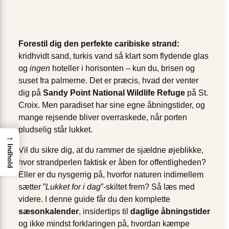
Forestil dig den perfekte caribiske strand:
kridhvidt sand, turkis vand så klart som flydende glas
og
ingen
hoteller i horisonten – kun du, brisen og
suset fra palmerne. Det er præcis, hvad der venter
dig på
Sandy Point National Wildlife Refuge
på St.
Croix. Men paradiset har sine egne åbningstider, og
mange rejsende bliver overraskede, når porten
pludselig står lukket.
→
Indhold
Vil du sikre dig, at du rammer de sjældne øjeblikke,
hvor strandperlen faktisk er åben for offentligheden?
Eller er du nysgerrig på, hvorfor naturen indimellem
sætter ”
Lukket for i dag
”-skiltet frem? Så læs med
videre. I denne guide får du den komplette
sæsonkalender
, insider­tips til
daglige åbningstider
og ikke mindst forklaringen på, hvordan kæmpe