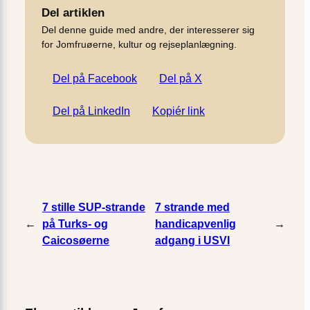
Del artiklen
Del denne guide med andre, der interesserer sig
for Jomfruøerne, kultur og rejseplanlægning.
Del på Facebook
Del på X
Del på LinkedIn
Kopiér link
7 stille SUP-strande
7 strande med
←
på Turks- og
handicapvenlig
→
Caicosøerne
adgang i USVI