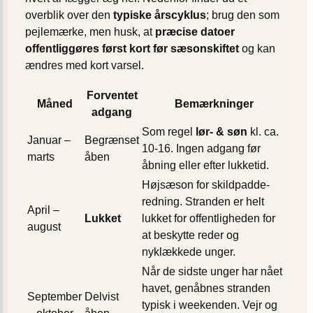
overblik over den
typiske årscyklus
; brug den som
pejlemærke, men husk, at
præcise datoer
offentliggøres først kort før sæson­skiftet
og kan
ændres med kort varsel.
Forventet
Måned
Bemærkninger
adgang
Som regel
lør- & søn
kl. ca.
Januar –
Begrænset
10-16. Ingen adgang før
marts
åben
åbning eller efter lukketid.
Højsæson for skildpadde­
redning. Stranden er helt
April –
Lukket
lukket for offentligheden for
august
at beskytte reder og
nyklækkede unger.
Når de sidste unger har nået
havet, genåbnes stranden
September
Delvist
typisk i weekenden. Vejr og