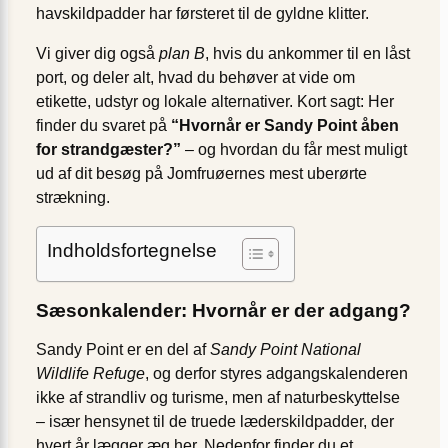
havskildpadder har førsteret til de gyldne klitter.
Vi giver dig også
plan B
, hvis du ankommer til en låst
port, og deler alt, hvad du behøver at vide om
etikette, udstyr og lokale alternativer. Kort sagt: Her
finder du svaret på
“Hvornår er Sandy Point åben
for strandgæster?”
– og hvordan du får mest muligt
ud af dit besøg på Jomfruøernes mest uberørte
strækning.
Indholdsfortegnelse
Sæsonkalender: Hvornår er der adgang?
Sandy Point er en del af
Sandy Point National
Wildlife Refuge
, og derfor styres adgangs­kalenderen
ikke af strand­liv og turisme, men af natur­beskyttelse
– især hensynet til de truede læder­skildpadder, der
hvert år lægger æg her. Nedenfor finder du et