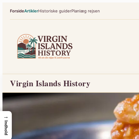
Spring
Forside
Artikler
Historiske guider
Planlæg rejsen
til
indhold
Virgin Islands History
→
Indhold