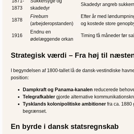
1871-
Sukkersyge og
Skadedyr angreb sukkerrø
1873
skadedyr
Fireburn
Efter år med løndumpning
1878
(arbejderopstanden)
og kostede store genopb
Endnu en
1916
Timing få måneder før sa
ødelæggende orkan
Strategisk værdi – Fra høj til næste
I begyndelsen af 1800-tallet lå de dansk-vestindiske havn
position:
Dampkraft og Panama-kanalen
reducerede behovet 
Telegrafkabler
gjorde alternative kommunikationskn
Tysklands kolonipolitiske ambitioner
fra ca. 1880 
begrænset.
En byrde i dansk statsregnskab