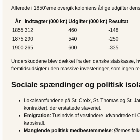
Allerede i 1850’erne overgik koloniens årlige udgifter den
År
Indtægter (000 kr.)
Udgifter (000 kr.)
Resultat
1855
312
460
-148
1875
290
540
-250
1900
265
600
-335
Underskuddene blev dækket fra den danske statskasse, h
fremtidsudsigter uden massive investeringer, som ingen reg
Sociale spændinger og politisk isol
Lokalsamfundene på St. Croix, St. Thomas og St. Jan
kontrakter), der erstattede slaveriet.
Emigration
: Tusindvis af vestindere udvandrede til
købskraft.
Manglende politisk medbestemmelse
: Øernes fol