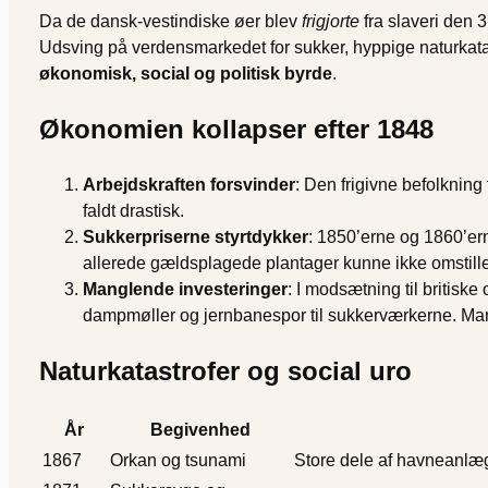
Da de dansk-vestindiske øer blev
frigjorte
fra slaveri den 
Udsving på verdensmarkedet for sukker, hyppige naturkatas
økonomisk, social og politisk byrde
.
Økonomien kollapser efter 1848
Arbejdskraften forsvinder
: Den frigivne befolkning
faldt drastisk.
Sukkerpriserne styrtdykker
: 1850’erne og 1860’er
allerede gældsplagede plantager kunne ikke omstille
Manglende investeringer
: I modsætning til britis
dampmøller og jernbanespor til sukkerværkerne. Mange 
Naturkatastrofer og social uro
År
Begivenhed
1867
Orkan og tsunami
Store dele af havneanlæg