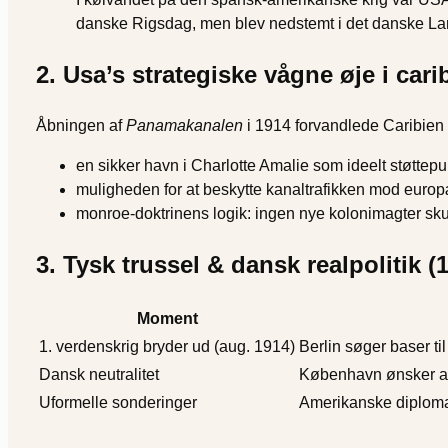
danske Rigsdag, men blev nedstemt i det danske Lan
2. Usa’s strategiske vågne øje i cari
Åbningen af
Panamakanalen
i 1914 forvandlede Caribien 
en sikker havn i Charlotte Amalie som ideelt støttepu
muligheden for at beskytte kanal­trafikken mod europæ
monroe-doktrinens logik: ingen nye kolonimagter sku
3. Tysk trussel & dansk realpolitik (
Moment
1. verdenskrig bryder ud (aug. 1914)
Berlin søger baser ti
Dansk neutralitet
København ønsker at
Uformelle sonderinger
Amerikanske diplomate