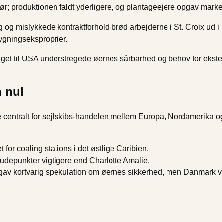
r; produktionen faldt yderligere, og plantageejere opgav marke
 og mislykkede kontraktforhold brød arbejderne i St. Croix ud
ygningseksproprier.
lget til USA understregede øernes sårbarhed og behov for ekster
n nul
e centralt for sejlskibs-handelen mellem Europa, Nordamerika o
for coaling stations i det østlige Caribien.
udepunkter vigtigere end Charlotte Amalie.
gav kortvarig spekulation om øernes sikkerhed, men Danmark vur