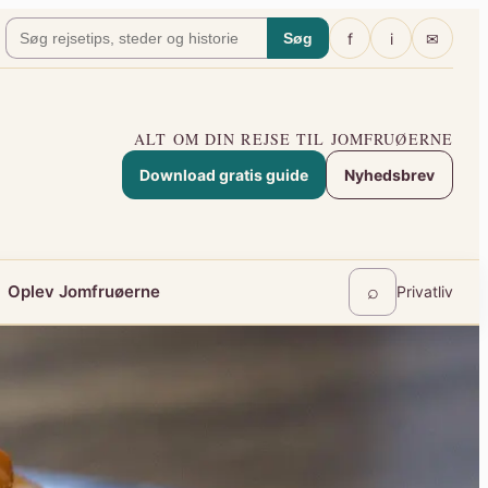
f
i
✉
Søg
ALT OM DIN REJSE TIL JOMFRUØERNE
Download gratis guide
Nyhedsbrev
⌕
Oplev Jomfruøerne
Privatliv