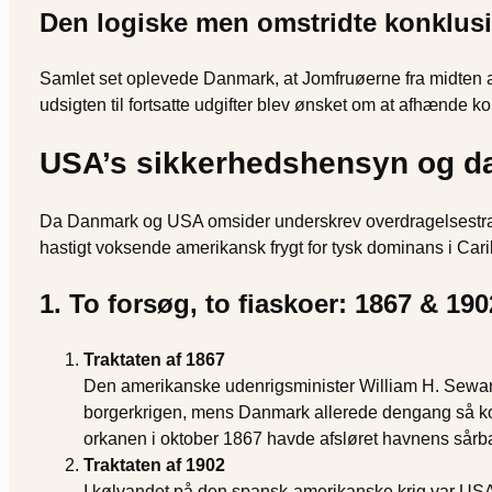
Den logiske men omstridte konklus
Samlet set oplevede Danmark, at Jomfruøerne fra midten af
udsigten til fortsatte udgifter blev ønsket om at afhænde 
USA’s sikkerhedshensyn og dans
Da Danmark og USA omsider underskrev overdragelsestraktat
hastigt voksende amerikansk frygt for tysk dominans i Cari
1. To forsøg, to fiaskoer: 1867 & 190
Traktaten af 1867
Den amerikanske udenrigsminister William H. Sewar
borgerkrigen, mens Danmark allerede dengang så k
orkanen i oktober 1867 havde afsløret havnens sårb
Traktaten af 1902
I kølvandet på den spansk-amerikanske krig var USA b