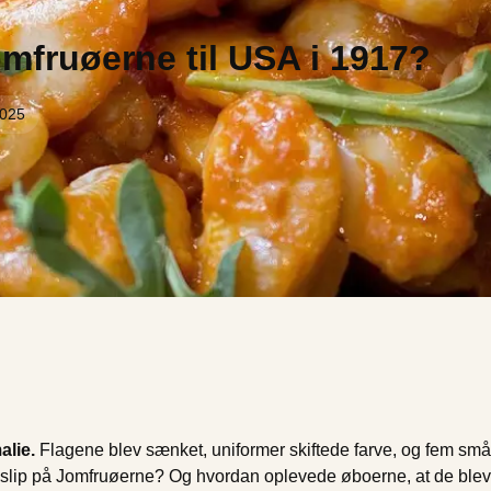
mfruøerne til USA i 1917?
2025
alie.
Flagene blev sænket, uniformer skiftede farve, og fem små 
lip på Jomfruøerne? Og hvordan oplevede øboerne, at de blev ha