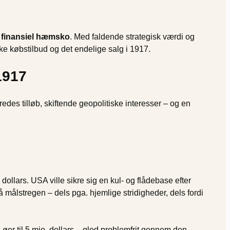
n
finansiel hæmsko
. Med faldende strategisk værdi og
ke købstilbud og det endelige salg i 1917.
1917
des tilløb, skiftende geopolitiske interesser – og en
 dollars. USA ville sikre sig en kul- og flådebase efter
å målstregen – dels pga. hjemlige stridigheder, dels fordi
øer til 5 mio. dollars – gled problemfrit gennem den