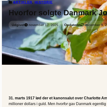
ARTIKLER
, 
HISTORIE
Hvorfor solgte Danmark Jo
Udgivet
november 17, 2025
Opdateret
december 9, 
31. marts 1917 lød der et kanonsalut over Charlotte Am
millioner dollars i guld. Men
hvorfor
gav Danmark egentlig s