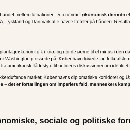
g handel mellem to nationer. Den rummer
økonomisk deroute
ef
, Tyskland og Danmark alle havde trumfer på hånden. Resultatet 
lantageøkonomi gik i knæ og gjorde øerne til et minus i den d
or Washington pressede på, København tøvede, og folkeafstemn
fra amerikansk flådestyre til nutidens diskussioner om identitet 
kerduftende marker, Københavns diplomatiske korridorer og US
 – det er fortællingen om imperiers fald, menneskers kamp 
onomiske, sociale og politiske f