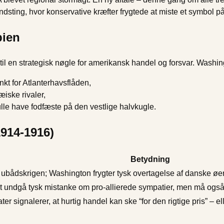
dsting, hvor konservative kræfter frygtede at miste et symbol
bien
til en strategisk nøgle for amerikansk handel og forsvar. Washin
nkt for Atlanterhavsflåden,
iske rivaler,
lle have fodfæste på den vestlige halvkugle.
1914-1916)
Betydning
l ubådskrigen; Washington frygter tysk overtagelse af danske øe
 undgå tysk mistanke om pro-allierede sympatier, men må og
r signalerer, at hurtig handel kan ske “for den rigtige pris” – e