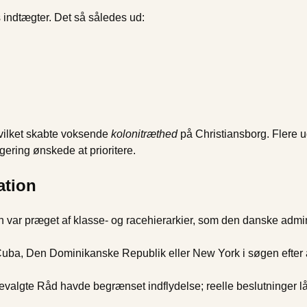
s indtægter. Det så således ud:
vilket skabte voksende
kolonitræthed
på Christiansborg. Flere 
ering ønskede at prioritere.
ation
 var præget af klasse- og racehierarkier, som den danske admin
 Cuba, Den Dominikanske Republik eller New York i søgen efter 
kevalgte Råd havde begrænset indflydelse; reelle beslutninger l