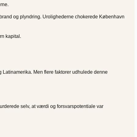
rne.
 i brand og plyndring. Urolighederne chokerede København
n kapital.
g Latinamerika. Men flere faktorer udhulede denne
derede selv, at værdi og forsvarspotentiale var