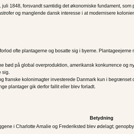
3. juli 1848, forsvandt samtidig det økonomiske fundament, som
trofer og manglende dansk interesse i at modernisere kolonien 
 forlod ofte plantagerne og bosatte sig i byerne. Plantageejerne
ne bød på global overproduktion, amerikansk konkurrence og ny
 sig.
ke og franske kolonimagter investerede Danmark kun i begrænset
plantager gik derfor fallit eller blev forladt.
Betydning
gene i Charlotte Amalie og Frederiksted blev ødelagt; genopb