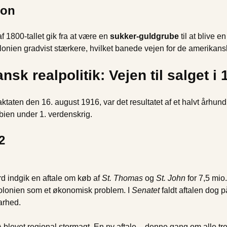
ion
 1800-tallet gik fra at være en
sukker-guldgrube
til at blive e
kolonien gradvist stærkere, hvilket banede vejen for de amerikans
k realpolitik: Vejen til salget i 
en den 16. august 1916, var det resultatet af et halvt århundre
bien under 1. verdenskrig.
2
d indgik en aftale om køb af
St. Thomas
og
St. John
for 7,5 mio.
olonien som et økonomisk problem. I
Senatet
faldt aftalen dog p
arhed.
levet regional stormagt. En ny aftale – denne gang om alle tre 