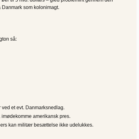
 på Danmark som kolonimagt.
gton så:
r ved et evt. Danmarks­nedlag.
så imødekomme amerikansk pres.
llers kan militær besættelse ikke udelukkes.