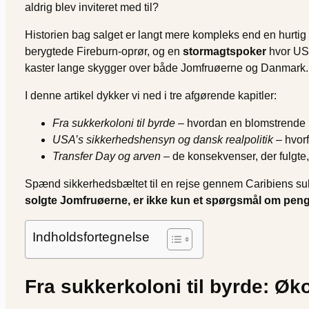
aldrig blev inviteret med til?
Historien bag salget er langt mere kompleks end en hurti
berygtede Fireburn-oprør, og en
stormagtspoker
hvor USA
kaster lange skygger over både Jomfruøerne og Danmark.
I denne artikel dykker vi ned i tre afgørende kapitler:
Fra sukkerkoloni til byrde
– hvordan en blomstrende p
USA’s sikkerhedshensyn og dansk realpolitik
– hvorf
Transfer Day og arven
– de konsekvenser, der fulgte, 
Spænd sikkerhedsbæltet til en rejse gennem Caribiens suk
solgte Jomfruøerne, er ikke kun et spørgsmål om penge
Indholdsfortegnelse
Fra sukkerkoloni til byrde: Øk