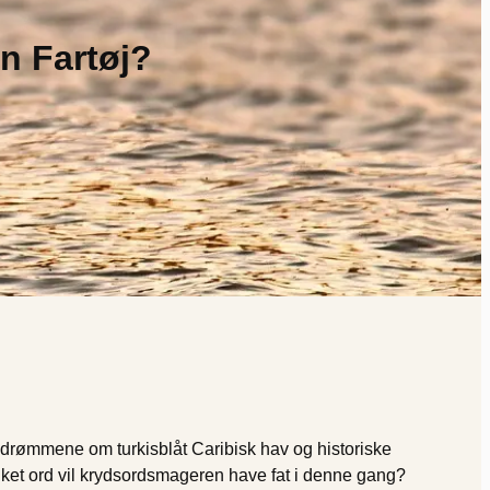
n Fartøj?
drømmene om turkisblåt Caribisk hav og historiske
ilket ord vil krydsordsmageren have fat i denne gang?