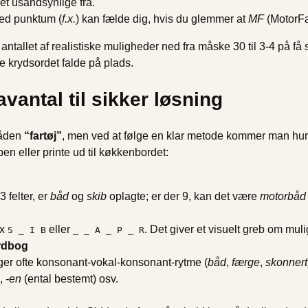
det usandsynlige fra.
med punktum (
f.x.
) kan fælde dig, hvis du glemmer at
MF
(MotorFær
ntallet af realistiske muligheder ned fra måske 30 til 3-4 på f
e krydsordet falde på plads.
avantal til sikker løsning
råden
“fartøj”
, men ved at følge en klar metode kommer man hurt
 eller printe ud til køkkenbordet:
3 felter, er
båd
og
skib
oplagte; er der 9, kan det være
motorbåd
fx
eller
. Det giver et visuelt greb om mul
S _ I B
_ _ A _ P _ R
ordbog
lger ofte konsonant-vokal-konsonant-rytme (
båd
,
færge
,
skonnert
),
-en
(ental bestemt) osv.