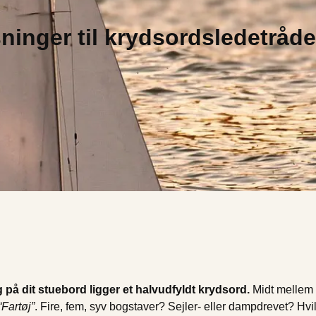
ninger til krydsordsledetråde
på dit stuebord ligger et halvudfyldt krydsord.
Midt mellem 
“Fartøj”
. Fire, fem, syv bogstaver? Sejler- eller dampdrevet? Hv