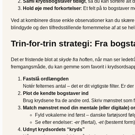
Saml krydsbogstaver tidligt
, så du kan sortere alt 
Hold øje med forkortelser
: Et felt på to bogstaver 
Ved at kombinere disse enkle observationer kan du skære a
blindgyde og den tilfredsstillende fornemmelse af at se hel
Trin-for-trin strategi: Fra bogst
Det er fristende blot at
skyde fra hoften
, når man ser ledet
fremgangsmåde, du kan gemme som favorit i krydsordsappen
Fastslå ordlængden
Notér felternes antal – det er dit vigtigste filter. Er der 
Plot de kendte bogstaver ind
Brug krydsene fra de andre ord. Skriv mønstret som 
Match mønstret mod din mentale (eller digitale) 
Fyld vokalerne ind først – danske fartøjsord fø
Se efter endelser:
-er
(flertal),
-et
(bestemt form
Udnyt krydsordets “kryds”