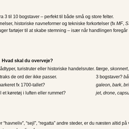
 3 til 10 bogstaver – perfekt til både små og store felter.
elser, historiske navneformer og tekniske forkortelser (fx
MF
,
S
uger fartøjer til at skabe stemning – især når handlingen foregår
Hvad skal du overveje?
dtyper, turistruter eller historiske handelsruter.
færge
,
skonnert
straks de ord der ikke passer.
3 bogstaver?
bå
arkeret fx 1700-tallet?
galeon
,
bark
,
br
l et køretøj i luften eller rummet?
jet
,
drone
,
capsu
r “havneliv”, “sejl”, “regatta” andre steder, er du næsten altid på