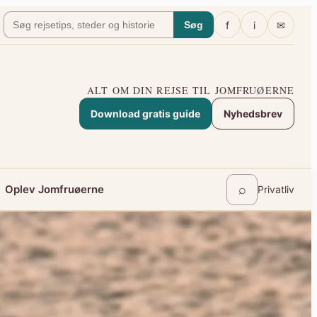
f
i
✉
Søg
ALT OM DIN REJSE TIL JOMFRUØERNE
Download gratis guide
Nyhedsbrev
⌕
Oplev Jomfruøerne
Privatliv