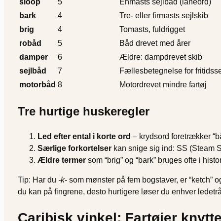
sloop
5
Én­masts sejlbåd (låneord)
bark
4
Tre- eller fir­masts sejlskib
brig
4
To­masts, fuldrigget
robåd
5
Båd drevet med årer
damper
6
Ældre: dampdrevet skib
sejlbåd
7
Fællesbetegnelse for fritidsse
motorbåd
8
Motordrevet mindre fartøj
Tre hurtige huskeregler
Led efter ental i korte ord
– krydsord foretrækker “b
Særlige forkortelser
kan snige sig ind: SS (Steam Sh
Ældre termer
som “brig” og “bark” bruges ofte i histo
Tip: Har du
-k-
som mønster på fem bogstaver, er “ketch” o
du kan på fingrene, desto hurtigere løser du enhver ledetråd
Caribisk vinkel: Fartøjer knytt