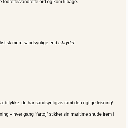
e lodrette/vandrette ord og kom tilbage.
tistisk mere sandsynlige end
isbryder
.
 tillykke, du har sandsynligvis ramt den rigtige løsning!
sning – hver gang “fartøj” stikker sin maritime snude frem i