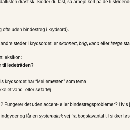
atlisten drastisk. Sidder du fast, så arbejd kort på de tilstødend
 ofte uden bindestreg i krydsord).
andre steder i krydsordet, er
skonnert
,
brig
,
kano
eller
færge
sta
mt leksikon:
 til ledetråden?
is krydsordet har “Mellemøsten” som tema
kke et vand- eller søfartøj
l? Fungerer det uden accent- eller bindestregsproblemer? Hvis ja:
blindgyder og får en
systematisk
vej fra bogstavantal til sikker lø