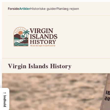
Spring
Forside
Artikler
Historiske guider
Planlæg rejsen
til
indhold
Virgin Islands History
→
Indhold