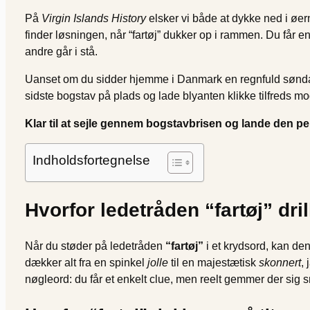
På
Virgin Islands History
elsker vi både at dykke ned i øer
finder løsningen, når “fartøj” dukker op i rammen. Du får en
andre går i stå.
Uanset om du sidder hjemme i Danmark en regnfuld søndag 
sidste bogstav på plads og lade blyanten klikke tilfreds m
Klar til at sejle gennem bogstavbrisen og lande den pe
Indholdsfortegnelse
Hvorfor ledetråden “fartøj” dri
Når du støder på ledetråden
“fartøj”
i et krydsord, kan den
dækker alt fra en spinkel
jolle
til en majestætisk
skonnert
, 
nøgleord: du får et enkelt clue, men reelt gemmer der sig 