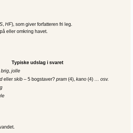
S
,
HF
), som giver forfatteren fri leg.
 på eller omkring havet.
Typiske udslag i svaret
,
brig
,
jolle
d
eller
skib
– 5 bogstaver?
pram
(4),
kano
(4)
… osv.
ig
le
 vandet.