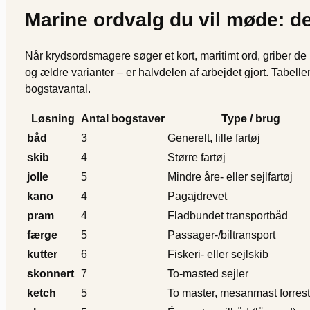
Marine ordvalg du vil møde: d
Når krydsordsmagere søger et kort, maritimt ord, griber d
og ældre varianter – er halvdelen af arbejdet gjort. Tabell
bogstavantal.
Løsning
Antal bogstaver
Type / brug
båd
3
Generelt, lille fartøj
skib
4
Større fartøj
jolle
5
Mindre åre- eller sejlfartøj
kano
4
Pagajdrevet
pram
4
Fladbundet transportbåd
færge
5
Passager-/biltransport
kutter
6
Fiskeri- eller sejlskib
skonnert
7
To-masted sejler
ketch
5
To master, mesanmast forrest