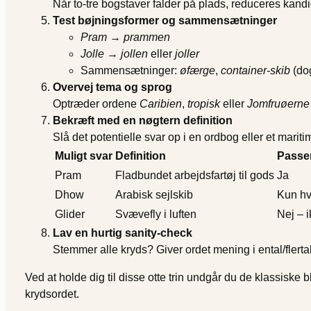
Når to-tre bogstaver falder på plads, reduceres kandid
Test bøjningsformer og sammensætninger
Pram
→
prammen
Jolle
→
jollen
eller
joller
Sammensætninger:
øfærge
,
container-skib
(dog
Overvej tema og sprog
Optræder ordene
Caribien
,
tropisk
eller
Jomfruøerne
Bekræft med en nøgtern definition
Slå det potentielle svar op i en ordbog eller et mariti
Muligt svar
Definition
Passer
Pram
Fladbundet arbejdsfartøj til gods
Ja
Dhow
Arabisk sejlskib
Kun hv
Glider
Svævefly i luften
Nej – i
Lav en hurtig sanity-check
Stemmer alle kryds? Giver ordet mening i ental/flerta
Ved at holde dig til disse otte trin undgår du de klassiske 
krydsordet.