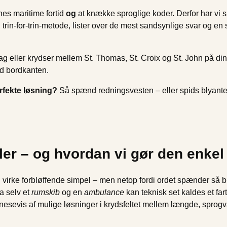
nes maritime fortid
og
at knække sproglige koder. Derfor har vi s
 trin-for-trin-metode, lister over de mest sandsynlige svar og en 
eller krydser mellem St. Thomas, St. Croix og St. John på din 
od bordkanten.
rfekte løsning?
Så spænd redningsvesten – eller spids blyanten –
ller – og hvordan vi gør den enkel
 virke forbløffende simpel – men netop fordi ordet spænder så bre
ja selv et
rumskib
og en
ambulance
kan teknisk set kaldes et far
snesevis af mulige løsninger i krydsfeltet mellem længde, sprog