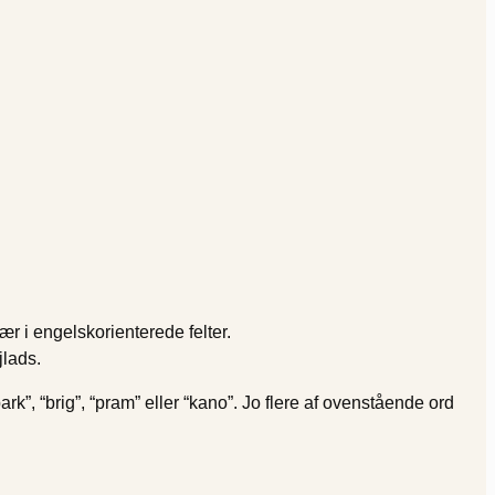
r i engelskorienterede felter.
jlads.
bark”, “brig”, “pram” eller “kano”. Jo flere af ovenstående ord