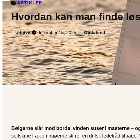
ARTIKLER
Hvordan kan man finde løs
Udgivet
december 15, 2025
Opdateret
Bølgerne slår mod borde, vinden suser i masterne – og 
sejlskibe fra Jomfruøerne stirrer én drilsk ledetråd tilbage: