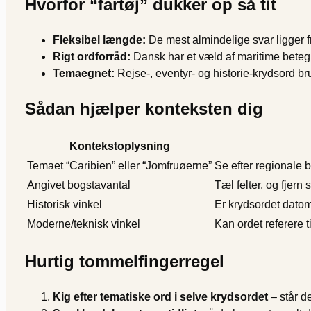
Hvorfor “fartøj” dukker op så tit
Fleksibel længde:
De mest almindelige svar ligger fra
Rigt ordforråd:
Dansk har et væld af maritime betegn
Temaegnet:
Rejse-, eventyr- og historie-krydsord br
Sådan hjælper konteksten dig
Kontekstoplysning
Temaet “Caribien” eller “Jomfruøerne”
Se efter regionale bå
Angivet bogstavantal
Tæl felter, og fjern 
Historisk vinkel
Er krydsordet datom
Moderne/teknisk vinkel
Kan ordet referere ti
Hurtig tommelfingerregel
Kig efter tematiske ord i selve krydsordet
– står de