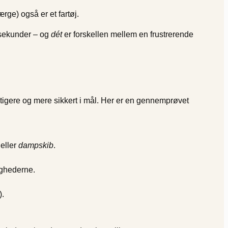
ge) også er et fartøj.
å sekunder – og
dét
er forskellen mellem en frustrerende
igere og mere sikkert i mål. Her er en gennemprøvet
eller
dampskib
.
ighederne.
).