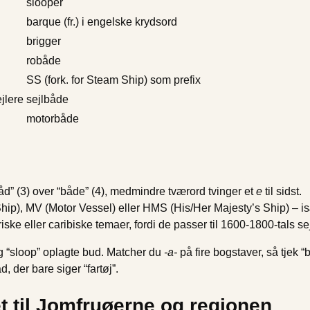
slooper
barque (fr.) i engelske krydsord
brigger
robåde
SS (fork. for Steam Ship) som prefix
jlere
sejlbåde
motorbåde
åd” (3) over “både” (4), medmindre tværord tvinger et
e
til sidst.
ip), MV (Motor Vessel) eller HMS (His/Her Majesty’s Ship) – isæ
riske eller caribiske temaer, fordi de passer til 1600-1800-tals se
g “sloop” oplagte bud. Matcher du
-a-
på fire bogstaver, så tjek “
, der bare siger “fartøj”.
et til Jomfruøerne og regionen