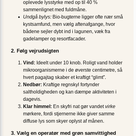
oplevede lysstyrke med op til 40 %
sammenlignet med fuldmåne.
Undgå bylys:
Bio-bugterne ligger ofte nær små
kystsamfund, men vælg aftenafgange, hvor
bådene sejler dybt ind i lagunen, væk fra
gadelamper og resortfacader.
2. Følg vejrudsigten
Vind:
Ideelt under 10 knob. Roligt vand holder
mikroorganismerne i de øverste centimetre, så
hvert pagajtag skaber et kraftigt “glimt”.
Nedbør:
Kraftige regnskyl fortynder
saltholdigheden og kan dæmpe aktiviteten i
dagevis.
Klar himmel:
En skyfri nat gør vandet
virke
mørkere, fordi stjernerne ikke giver samme
diffuse lys som skyer oplyst af månen.
3. Vælg en operatør med grøn samvittighed