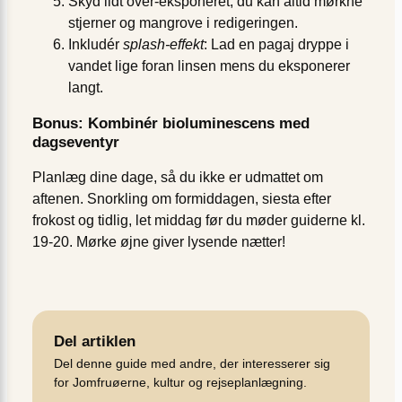
Skyd lidt over-eksponeret; du kan altid mørkne
stjerner og mangrove i redigeringen.
Inkludér
splash-effekt
: Lad en pagaj dryppe i
vandet lige foran linsen mens du eksponerer
langt.
Bonus: Kombinér bioluminescens med
dagseventyr
Planlæg dine dage, så du ikke er udmattet om
aftenen. Snorkling om formiddagen, siesta efter
frokost og tidlig, let middag før du møder guiderne kl.
19-20. Mørke øjne giver lysende nætter!
Del artiklen
Del denne guide med andre, der interesserer sig
for Jomfruøerne, kultur og rejseplanlægning.