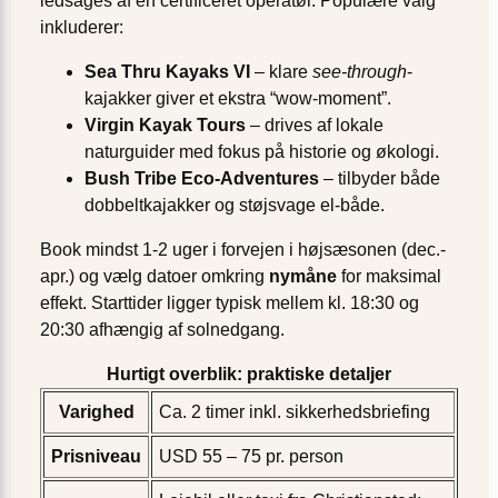
ledsages af en certificeret operatør. Populære valg
inkluderer:
Sea Thru Kayaks VI
– klare
see-through
-
kajakker giver et ekstra “wow-moment”.
Virgin Kayak Tours
– drives af lokale
naturguider med fokus på historie og økologi.
Bush Tribe Eco-Adventures
– tilbyder både
dobbeltkajakker og støjsvage el-både.
Book mindst 1-2 uger i forvejen i højsæsonen (dec.-
apr.) og vælg datoer omkring
nymåne
for maksimal
effekt. Starttider ligger typisk mellem kl. 18:30 og
20:30 afhængig af solnedgang.
Hurtigt overblik: praktiske detaljer
Varighed
Ca. 2 timer inkl. sikkerhedsbriefing
Prisniveau
USD 55 – 75 pr. person