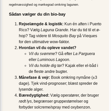
regelmæssighed og mørkegrad omkring lagunen.
Sådan vælger du din bio-bay
Rejselængde & logistik:
Kun én aften i Puerto
Rico? Vælg
Laguna Grande
. Har du tid til et ø-
hop? Tag videre til
Mosquito Bay
på Vieques
for den ultimative wow-faktor.
Hvordan vil du opleve vandet?
Vil du svømme
? Gå efter
La Parguera
eller
Luminous Lagoon
.
Vil du holde dig tør
? Kajak eller el-båd i
de fleste andre bugter.
Månefase & vejr:
Book omkring nymåne (±3
dage). Tjek vind-prognoser; blæst spreder de
lysende alger.
Bæredygtighed:
Vælg operatører, der bruger
rødt lys
, begrænser gruppestørrelser og
forbyder solcreme/spray med oxybenzon.