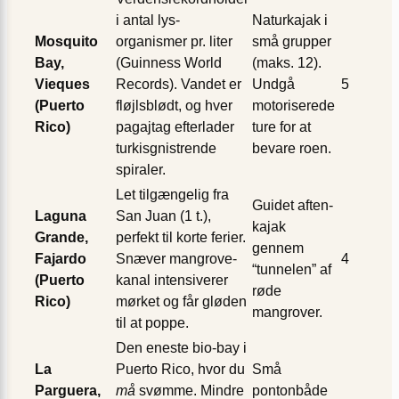
i antal lys-
Naturkajak i
Mosquito
organismer pr. liter
små grupper
Bay,
(Guinness World
(maks. 12).
Vieques
Records). Vandet er
Undgå
5
(Puerto
fløjlsblødt, og hver
motoriserede
Rico)
pagajtag efterlader
ture for at
turkisgnistrende
bevare roen.
spiraler.
Let tilgængelig fra
Guidet aften-
Laguna
San Juan (1 t.),
kajak
Grande,
perfekt til korte ferier.
gennem
Fajardo
Snæver mangrove-
4
“tunnelen” af
(Puerto
kanal intensiverer
røde
Rico)
mørket og får gløden
mangrover.
til at poppe.
Den eneste bio-bay i
La
Puerto Rico, hvor du
Små
Parguera,
må
svømme. Mindre
pontonbåde