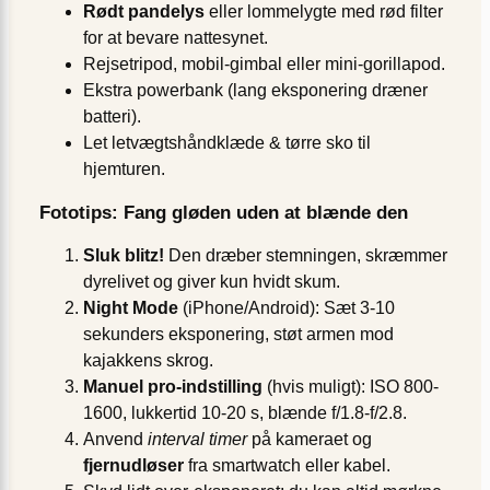
Rødt pandelys
eller lommelygte med rød filter
for at bevare nattesynet.
Rejsetripod, mobil-gimbal eller mini-gorillapod.
Ekstra powerbank (lang eksponering dræner
batteri).
Let letvægtshåndklæde & tørre sko til
hjemturen.
Fototips: Fang gløden uden at blænde den
Sluk blitz!
Den dræber stemningen, skræmmer
dyrelivet og giver kun hvidt skum.
Night Mode
(iPhone/Android): Sæt 3-10
sekunders eksponering, støt armen mod
kajakkens skrog.
Manuel pro-indstilling
(hvis muligt): ISO 800-
1600, lukkertid 10-20 s, blænde f/1.8-f/2.8.
Anvend
interval timer
på kameraet og
fjernudløser
fra smartwatch eller kabel.