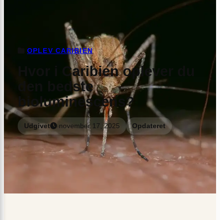
OPLEV CARIBIEN
Hvor i Caribien oplever du
den bedste
bioluminescens?
Udgivet
november 17, 2025
Opdateret