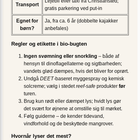
Lejebil eller taxi fra Christiansted;
Transport
gratis parkering ved put-in
Egnet for
Ja, fra ca. 6 år (dobbelte kajakker
børn?
anbefales)
Regler og etikette i bio-bugten
Ingen svømning eller snorkling
– både af
hensyn til dinoflagellaterne og sigtbarheden;
vandets glød dæmpes, hvis det bliver for oprørt.
Undgå
DEET
-baseret myggespray og kemisk
solcreme; vælg i stedet
reef-safe
produkter
før
turen.
Brug kun rødt eller dæmpet lys; hvidt lys gør
det svært for øjnene at omstille sig til mørket.
Følg guiderne – de kender tidevand,
vindforhold og de beskyttede mangrover.
Hvornår lyser det mest?