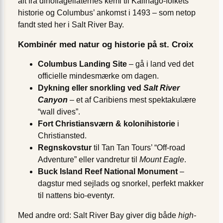
alt fra dinoflagellaternes kemi til Kalinago-folkets
historie og Columbus’ ankomst i 1493 – som netop
fandt sted her i Salt River Bay.
Kombinér med natur og historie på st. Croix
Columbus Landing Site
– gå i land ved det
officielle mindesmærke om dagen.
Dykning eller snorkling ved
Salt River
Canyon
– et af Caribiens mest spektakulære
“wall dives”.
Fort Christiansværn & kolonihistorie
i
Christiansted.
Regnskovstur
til Tan Tan Tours’ “Off-road
Adventure” eller vandretur til
Mount Eagle
.
Buck Island Reef National Monument
–
dagstur med sejlads og snorkel, perfekt makker
til nattens bio-eventyr.
Med andre ord: Salt River Bay giver dig både
high-