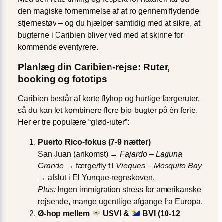
den magiske fornemmelse af at ro gennem flydende
stjernestøv – og du hjælper samtidig med at sikre, at
bugterne i Caribien bliver ved med at skinne for
kommende eventyrere.
Planlæg din Caribien-rejse: Ruter,
booking og fototips
Caribien består af korte flyhop og hurtige færgeruter,
så du kan let kombinere flere bio-bugter på én ferie.
Her er tre populære “glød-ruter”:
Puerto Rico-fokus (7-9 nætter)
San Juan (ankomst) →
Fajardo – Laguna
Grande
→ færge/fly til
Vieques – Mosquito Bay
→ afslut i El Yunque-regnskoven.
Plus:
Ingen immigration stress for amerikanske
rejsende, mange ugentlige afgange fra Europa.
Ø-hop mellem
USVI &
BVI (10-12