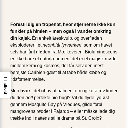
Forestil dig en tropenat, hvor stjernerne ikke kun
funkler på himlen – men også i vandet omkring
din kajak.
Én enkelt åreskvulp, og overfladen
eksploderer i et
neonblåt fyrværkeri
, som om havet
selv har lånt gløden fra Mælkevejen. Bioluminescens
er ikke bare et naturfænomen; det er et magisk møde
mellem kemi og kosmos, der får selv den mest
berejste Caribien-gæst til at tabe både kæbe og
→
tidsfornemmelse.
Indhold
Men
hvor
i det øhav af palmer, rom og koralrev finder
du den
helt
perfekte bio-bugt? Vil du flyde lydløst
gennem Mosquito Bay på Vieques, glide forbi
mangrovens rødder i Fajardo – eller måske lade dig
trække ind i nattens stille drama på St. Croix?