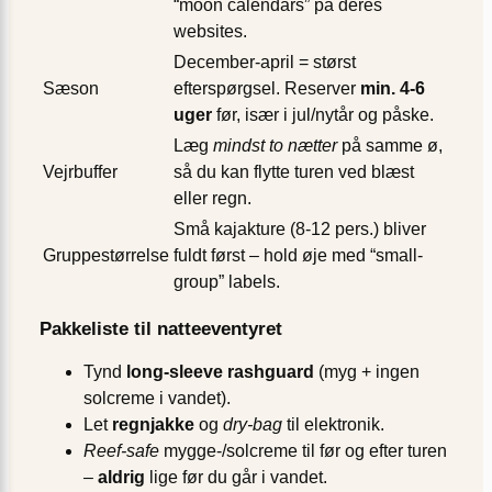
“moon calendars” på deres
websites.
December-april = størst
Sæson
efterspørgsel. Reserver
min. 4-6
uger
før, især i jul/nytår og påske.
Læg
mindst to nætter
på samme ø,
Vejrbuffer
så du kan flytte turen ved blæst
eller regn.
Små kajakture (8-12 pers.) bliver
Gruppestørrelse
fuldt først – hold øje med “small-
group” labels.
Pakkeliste til natteeventyret
Tynd
long-sleeve rashguard
(myg + ingen
solcreme i vandet).
Let
regnjakke
og
dry-bag
til elektronik.
Reef-safe
mygge-/sol­creme til før og efter turen
–
aldrig
lige før du går i vandet.