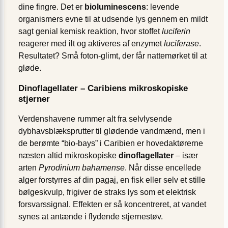
dine fingre. Det er
bioluminescens
: levende
organismers evne til at udsende lys gennem en mildt
sagt genial kemisk reaktion, hvor stoffet
luciferin
reagerer med ilt og aktiveres af enzymet
luciferase
.
Resultatet? Små foton-glimt, der får nattemørket til at
gløde.
Dinoflagellater – Caribiens mikroskopiske
stjerner
Verdenshavene rummer alt fra selvlysende
dybhavsblæksprutter til glødende vandmænd, men i
de berømte “bio-bays” i Caribien er hovedaktørerne
næsten altid mikroskopiske
dinoflagellater
– især
arten
Pyrodinium bahamense
. Når disse encellede
alger forstyrres af din pagaj, en fisk eller selv et stille
bølgeskvulp, frigiver de straks lys som et elektrisk
forsvarssignal. Effekten er så koncentreret, at vandet
synes at antænde i flydende stjernestøv.