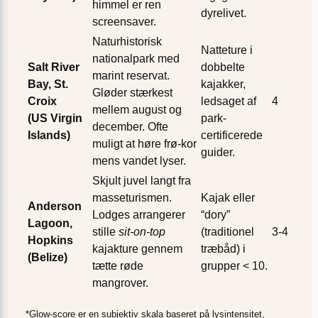
himmel er ren
dyrelivet.
screensaver.
Naturhistorisk
Natteture i
nationalpark med
Salt River
dobbelte
marint reservat.
Bay, St.
kajakker,
Gløder stærkest
Croix
ledsaget af
4
mellem august og
(US Virgin
park-
december. Ofte
Islands)
certificerede
muligt at høre frø-kor
guider.
mens vandet lyser.
Skjult juvel langt fra
masseturismen.
Kajak eller
Anderson
Lodges arrangerer
“dory”
Lagoon,
stille
sit-on-top
(traditionel
3-4
Hopkins
kajak­ture gennem
træbåd) i
(Belize)
tætte røde
grupper
< 10
.
mangrover.
*Glow-score er en subjektiv skala baseret på lysintensitet,