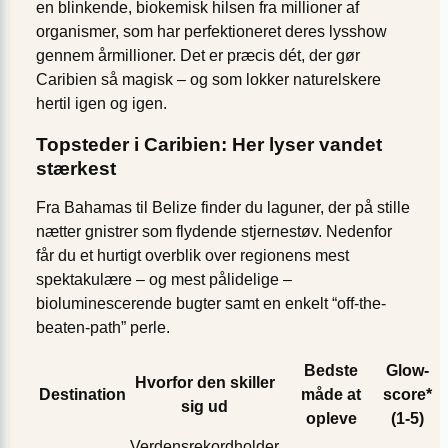
en blinkende, biokemisk hilsen fra millioner af
organismer, som har perfektioneret deres lysshow
gennem årmillioner. Det er præcis dét, der gør
Caribien så magisk – og som lokker naturelskere
hertil igen og igen.
Topsteder i Caribien: Her lyser vandet
stærkest
Fra Bahamas til Belize finder du laguner, der på stille
nætter gnistrer som flydende stjernestøv. Nedenfor
får du et hurtigt overblik over regionens mest
spektakulære – og mest pålidelige –
bioluminescerende bugter samt en enkelt “off-the-
beaten-path” perle.
Bedste
Glow-
Hvorfor den skiller
Destination
måde at
score*
sig ud
opleve
(1-5)
Verdensrekordholder