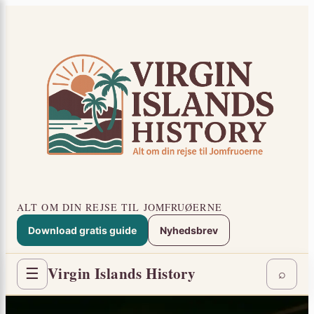
Spring
×
til
indhold
ALT OM DIN REJSE TIL JOMFRUØERNE
Download gratis guide
Nyhedsbrev
Virgin Islands History
☰
⌕