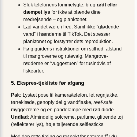
Sluk telefonens lommelygte; brug
rødt eller
dæmpet lys
for ikke at blænde dine
medrejsende – og planktonet.
Lad vandet være i fred: Saml ikke “glødende
vand” i hænderne til TikTok. Det stresser
planktonet og forstyrrer dets reproduktion.
Følg guidens instruktioner om stilhed, afstand
til mangroverne og rutevalg. Mangrove-
rødderne er “vuggestuen” for tusindvis af
fiskearter.
5. Ekspres-tjekliste før afgang
Pak:
Lystæt pose til kamera/telefon, let regnjakke,
tørreklæde, genopfyldelig vandflaske,
reef-safe
myggecreme og en pandelampe med rød diode.
Undlad:
Almindelig solcreme, parfume, glitrende tøj
(reflekterer lys), høje taljerende selfiesticks.
Med den rette timing og respekt for naturen får du