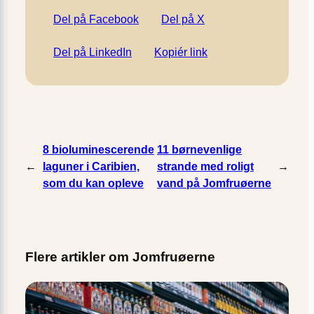
Del på Facebook
Del på X
Del på LinkedIn
Kopiér link
8 bioluminescerende
11 børnevenlige
←
laguner i Caribien,
strande med roligt
→
som du kan opleve
vand på Jomfruøerne
Flere artikler om Jomfruøerne