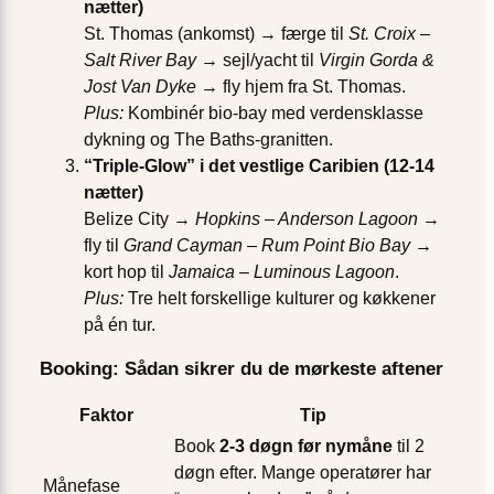
nætter)
St. Thomas (ankomst) → færge til
St. Croix –
Salt River Bay
→ sejl/yacht til
Virgin Gorda &
Jost Van Dyke
→ fly hjem fra St. Thomas.
Plus:
Kombinér bio-bay med verdensklasse
dykning og The Baths-granitten.
“Triple-Glow” i det vestlige Caribien (12-14
nætter)
Belize City →
Hopkins – Anderson Lagoon
→
fly til
Grand Cayman – Rum Point Bio Bay
→
kort hop til
Jamaica – Luminous Lagoon
.
Plus:
Tre helt forskellige kulturer og køkkener
på én tur.
Booking: Sådan sikrer du de mørkeste aftener
Faktor
Tip
Book
2-3 døgn før nymåne
til 2
døgn efter. Mange operatører har
Månefase