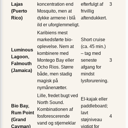
Lajas
koncentration end
efterfulgt af
3
(Puerto
Mosquito, men at
frivillig
Rico)
dykke armene i blå
aftendukkert.
ild er uforglemmeligt.
Karibiens mest
markedsførte bio-
Short cruise
oplevelse. Nem at
(ca. 45 min.)
Luminous
kombinere med
– tag med
Lagoon,
Montego Bay eller
seneste
3
Falmouth
Ocho Rios. Større
afgang for
(Jamaica)
både, men stadig
mindst
magisk på
lysforurening.
nymånenætter.
Lille, fredet bugt ved
El-kajak eller
North Sound.
Bio Bay,
paddleboard;
Kombinationen af
Rum Point
lavt
fosforescerende
4
(Grand
støjniveau
vand og stjerneklar
Cayman)
vigtigt for