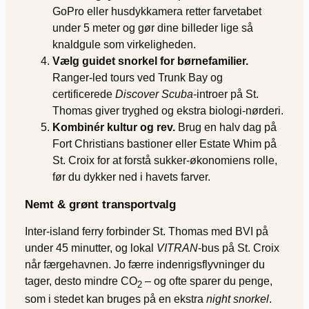
GoPro eller husdykkamera retter farvetabet
under 5 meter og gør dine billeder lige så
knaldgule som virkeligheden.
Vælg guidet snorkel for børnefamilier.
Ranger-led tours ved Trunk Bay og
certificerede
Discover Scuba
-introer på St.
Thomas giver tryghed og ekstra biologi-nørderi.
Kombinér kultur og rev.
Brug en halv dag på
Fort Christians bastioner eller Estate Whim på
St. Croix for at forstå sukker-økonomiens rolle,
før du dykker ned i havets farver.
Nemt & grønt transportvalg
Inter-island ferry forbinder St. Thomas med BVI på
under 45 minutter, og lokal
VITRAN
-bus på St. Croix
når færgehavnen. Jo færre indenrigsflyvninger du
tager, desto mindre CO
– og ofte sparer du penge,
2
som i stedet kan bruges på en ekstra
night snorkel
.