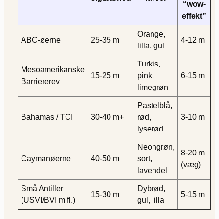
“wow-
effekt”
Orange,
ABC-øerne
25-35 m
4-12 m
lilla, gul
Turkis,
Mesoamerikanske
15-25 m
pink,
6-15 m
Barriererev
limegrøn
Pastelblå,
Bahamas / TCI
30-40 m+
rød,
3-10 m
lyserød
Neongrøn,
8-20 m
Caymanøerne
40-50 m
sort,
(væg)
lavendel
Små Antiller
Dybrød,
15-30 m
5-15 m
(USVI/BVI m.fl.)
gul, lilla