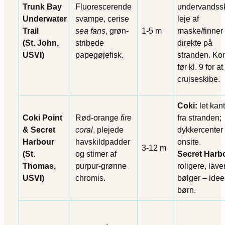
Trunk Bay
Fluorescerende
undervandssk
Underwater
svampe, cerise
leje af
Trail
sea fans
, grøn-
1-5 m
maske/finner
(St. John,
stribede
direkte på
USVI)
papegøjefisk.
stranden. K
før kl. 9 for at
cruiseskibe.
Coki:
let kant
Coki Point
Rød-orange
fire
fra stranden;
& Secret
coral
, plejede
dykkercenter
Harbour
havskildpadder
onsite.
3-12 m
(St.
og stimer af
Secret Harb
Thomas,
purpur-grønne
roligere, lave
USVI)
chromis.
bølger – ideel 
børn.