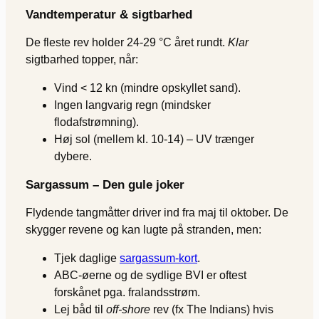
Vandtemperatur & sigtbarhed
De fleste rev holder 24-29 °C året rundt.
Klar
sigtbarhed topper, når:
Vind < 12 kn (mindre opskyllet sand).
Ingen langvarig regn (mindsker
flodafstrømning).
Høj sol (mellem kl. 10-14) – UV trænger
dybere.
Sargassum – Den gule joker
Flydende tangmåtter driver ind fra maj til oktober. De
skygger revene og kan lugte på stranden, men:
Tjek daglige
sargassum-kort
.
ABC-øerne og de sydlige BVI er oftest
forskånet pga. fralandsstrøm.
Lej båd til
off-shore
rev (fx The Indians) hvis