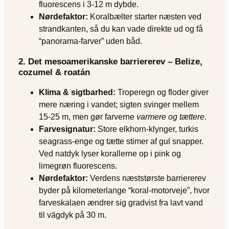
fluorescens i 3-12 m dybde.
Nørdefaktor:
Koralbælter starter næsten ved
strandkanten, så du kan vade direkte ud og få
“panorama-farver” uden båd.
2. Det mesoamerikanske barriererev – Belize,
cozumel & roatán
Klima & sigtbarhed:
Troperegn og floder giver
mere næring i vandet; sigten svinger mellem
15-25 m, men gør farverne
varmere og tættere
.
Farvesignatur:
Store elkhorn-klynger, turkis
seagrass-enge og tætte stimer af gul snapper.
Ved natdyk lyser korallerne op i pink og
limegrøn fluorescens.
Nørdefaktor:
Verdens næststørste barriererev
byder på kilometerlange “koral-motorveje”, hvor
farve­skalaen ændrer sig gradvist fra lavt vand
til vägdyk på 30 m.