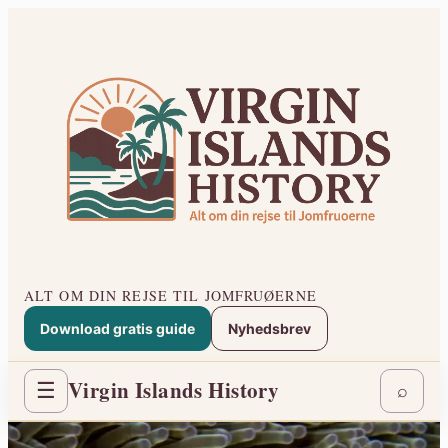
Spring
til
indhold
ALT OM DIN REJSE TIL JOMFRUØERNE
Download gratis guide
Nyhedsbrev
Virgin Islands History
☰
⌕