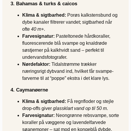
3. Bahamas & turks & caicos
Klima & sigtbarhed:
Porøs kalkstensbund og
dybe kanaler filtrerer vandet; sigtbarhed når
ofte
40 m+
.
Farvesignatur:
Pasteltonede hårdkoraller,
fluorescerende blå svampe og knaldrøde
søstjerner på kalkhvidt sand – perfekt til
undervands­fotografer.
Nørdefaktor:
Tidalstrømme trækker
næringsrigt dyb­vand ind, hvilket får svampe­
farverne til at “poppe” ekstra i det klare lys.
4. Caymanøerne
Klima & sigtbarhed:
Få regnfloder og stejle
drop-offs giver
glass­klart vand op til 50 m
.
Farvesignatur:
Neon­grønne rebsvampe, sorte
koraller på væggene og lavendel­farvede
søanemoner – sat mod en kongeblå dybde.