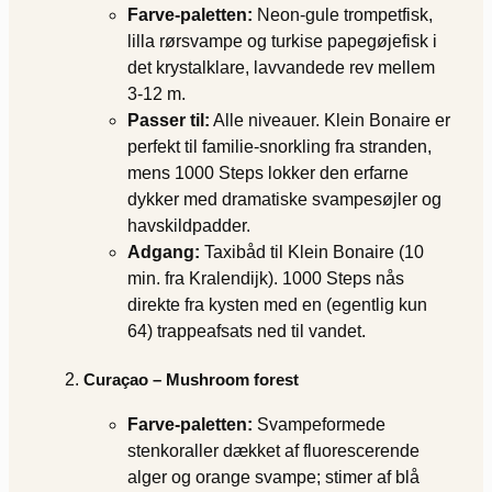
Farve‐paletten:
Neon-gule trompetfisk,
lilla rørsvampe og turkise papegøjefisk i
det krystalklare, lavvandede rev mellem
3-12 m.
Passer til:
Alle niveauer. Klein Bonaire er
perfekt til familie-snorkling fra stranden,
mens 1000 Steps lokker den erfarne
dykker med dramatiske svampesøjler og
havskildpadder.
Adgang:
Taxibåd til Klein Bonaire (10
min. fra Kralendijk). 1000 Steps nås
direkte fra kysten med en (egentlig kun
64) trappeafsats ned til vandet.
Curaçao – Mushroom forest
Farve‐paletten:
Svampeformede
stenkoraller dækket af fluorescerende
alger og orange svampe; stimer af blå