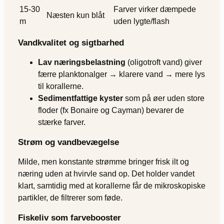
15-30
Farver virker dæmpede
Næsten kun blåt
m
uden lygte/flash
Vandkvalitet og sigtbarhed
Lav næringsbelastning
(oligotroft vand) giver
færre planktonalger → klarere vand → mere lys
til korallerne.
Sedimentfattige kyster
som på øer uden store
floder (fx Bonaire og Cayman) bevarer de
stærke farver.
Strøm og vandbevægelse
Milde, men konstante strømme bringer frisk ilt og
næring uden at hvirvle sand op. Det holder vandet
klart, samtidig med at korallerne får de mikroskopiske
partikler, de filtrerer som føde.
Fiskeliv som farvebooster