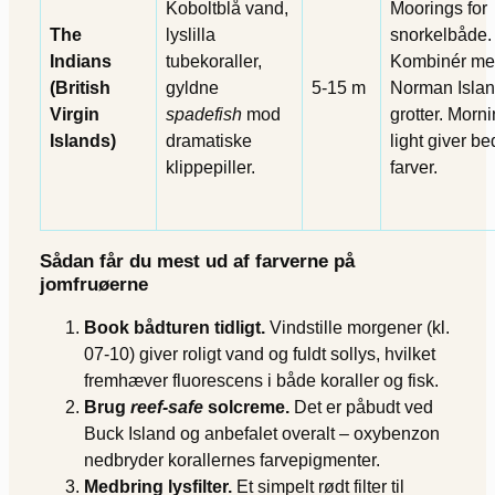
Koboltblå vand,
Moorings for
The
lyslilla
snorkelbåde.
Indians
tubekoraller,
Kombinér m
(British
gyldne
5-15 m
Norman Isla
Virgin
spadefish
mod
grotter. Morni
Islands)
dramatiske
light giver be
klippepiller.
farver.
Sådan får du mest ud af farverne på
jomfruøerne
Book bådturen tidligt.
Vindstille morgener (kl.
07-10) giver roligt vand og fuldt sollys, hvilket
fremhæver fluorescens i både koraller og fisk.
Brug
reef-safe
solcreme.
Det er påbudt ved
Buck Island og anbefalet overalt – oxybenzon
nedbryder korallernes farvepigmenter.
Medbring lysfilter.
Et simpelt rødt filter til