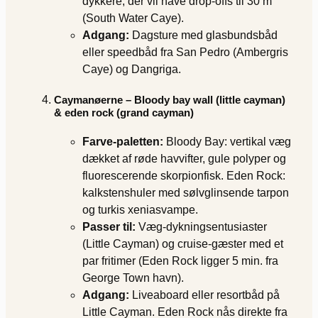
dykkere, der vil have drop-offs til 30 m
(South Water Caye).
Adgang:
Dagsture med glasbundsbåd
eller speedbåd fra San Pedro (Ambergris
Caye) og Dangriga.
Caymanøerne – Bloody bay wall (little cayman)
& eden rock (grand cayman)
Farve‐paletten:
Bloody Bay: vertikal væg
dækket af røde havvifter, gule polyper og
fluorescerende skorpionfisk. Eden Rock:
kalkstenshuler med sølvglinsende tarpon
og turkis xeniasvampe.
Passer til:
Væg-dykningsentusiaster
(Little Cayman) og cruise-gæster med et
par fritimer (Eden Rock ligger 5 min. fra
George Town havn).
Adgang:
Liveaboard eller resortbåd på
Little Cayman. Eden Rock nås direkte fra