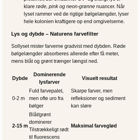
klare
røde, pink og neon-grønne
nuancer. Når
lyset rammer ved de rigtige bølgelængder, lyser
hele kolonien kraftigere op end omgivelserne.
Lys og dybde – Naturens farvefilter
Sollyset mister farverne gradvist med dybden. Røde
bølgelængder absorberes allerede efter få meter,
mens blåt og grønt trænger længst ned.
Dominerende
Dybde
Visuelt resultat
lysfarver
Fuld farvepalet,
Skarpe farver, men
0-2 m
men ofte uro fra
refleksioner og sediment
bølger
kan sløre
Blåt/grønt
dominerer
2-15 m
Maksimal farveglød
Tilstrækkeligt rødt
til fluorescens