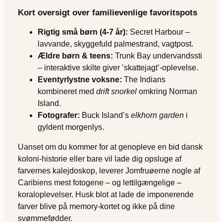
Kort oversigt over familievenlige favoritspots
Rigtig små børn (4-7 år):
Secret Harbour –
lavvande, skyggefuld palmestrand, vagtpost.
Ældre børn & teens:
Trunk Bay undervandssti
– interaktive skilte giver ’skattejagt’-oplevelse.
Eventyrlystne voksne:
The Indians
kombineret med
drift snorkel
omkring Norman
Island.
Fotografer:
Buck Island’s
elkhorn garden
i
gyldent morgenlys.
Uanset om du kommer for at genopleve en bid dansk
koloni-historie eller bare vil lade dig opsluge af
farvernes kalejdoskop, leverer Jomfruøerne nogle af
Caribiens mest fotogene – og lettilgængelige –
koraloplevelser. Husk blot at lade de imponerende
farver blive på memory-kortet og ikke på dine
svømmefødder.