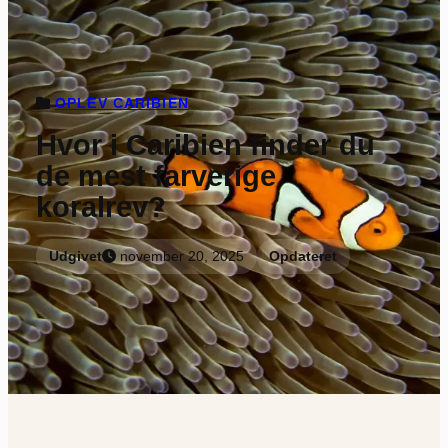
OPLEV CARIBIEN
Hvor i Caribien finder du
de mest farverige
koralrev?
Udgivet
november 20, 2025
Opdateret