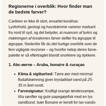
Regionerne i overblik: Hvor finder man
de bedste farver?
Caribien er ikke ét stort, ensartet koralhav.
Lysforhold, geologi og havstrømme varierer markant
fra nord til syd, og det betyder, at
nuancen af turkis
og
mætningen af koralernes farver
skifter fra øgruppe til
øgruppe. Nedenfor får du det hurtige overblik over de
fem vigtigste revzoner – og hvorfor netop deres farve­
palette er så eftertragtet blandt snorklere og dykkere.
1. Abc-øerne – Aruba, bonaire & curaçao
Klima & sigtbarhed:
Tørre øer med minimal
flodafstrømning giver
krystalklart vand på 25-
35 m
året rundt.
Farvesignatur:
Kraftigt orange tøndesvampe,
lilla søvifter og gule papegøjefisk mod en lys
sandbund. Især Bonaire er kendt for lav-vands-