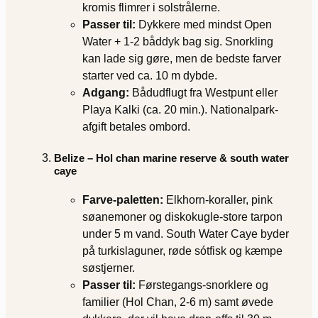
kromis flimrer i solstrålerne.
Passer til:
Dykkere med mindst Open
Water + 1-2 båddyk bag sig. Snorkling
kan lade sig gøre, men de bedste farver
starter ved ca. 10 m dybde.
Adgang:
Bådudflugt fra Westpunt eller
Playa Kalki (ca. 20 min.). Nationalpark‐
afgift betales ombord.
Belize – Hol chan marine reserve & south water
caye
Farve‐paletten:
Elkhorn-koraller, pink
søanemoner og diskokugle-store tarpon
under 5 m vand. South Water Caye byder
på turkislaguner, røde sótfisk og kæmpe
søstjerner.
Passer til:
Førstegangs-snorklere og
familier (Hol Chan, 2-6 m) samt øvede