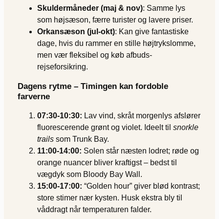
Skuldermåneder (maj & nov)
: Samme lys
som højsæson, færre turister og lavere priser.
Orkansæson (jul-okt)
: Kan give fantastiske
dage, hvis du rammer en stille højtrykslomme,
men vær fleksibel og køb afbuds-
rejseforsikring.
Dagens rytme – Timingen kan fordoble
farverne
07:30-10:30:
Lav vind, skråt morgenlys afslører
fluorescerende grønt og violet. Ideelt til
snorkle
trails
som Trunk Bay.
11:00-14:00:
Solen står næsten lodret; røde og
orange nuancer bliver kraftigst – bedst til
vægdyk som Bloody Bay Wall.
15:00-17:00:
“Golden hour” giver blød kontrast;
store stimer nær kysten. Husk ekstra bly til
våddragt når temperaturen falder.