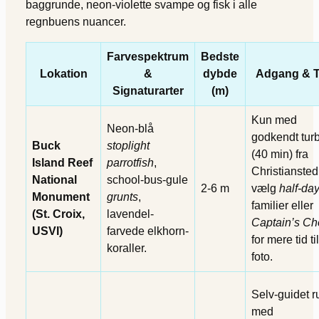
baggrunde, neon-violette svampe og fisk i alle
regnbuens nuancer.
Farvespektrum
Bedste
Lokation
&
dybde
Adgang & T
Signaturarter
(m)
Kun med
Neon-blå
godkendt tur
Buck
stoplight
(40 min) fra
Island Reef
parrotfish
,
Christiansted
National
school-bus-gule
2-6 m
vælg
half-da
Monument
grunts
,
familier eller
(St. Croix,
lavendel-
Captain’s Ch
USVI)
farvede elkhorn-
for mere tid til
koraller.
foto.
Selv-guidet r
med