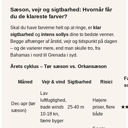
Sæson, vejr og sigtbarhed: Hvornår får
du de klareste farver?
Skal du have farverne helt op at ringe, er
klar
sigtbarhed
og
intens sollys
dine to bedste venner.
Begge afhænger af årstid, vejr og tidspunkt på dagen
– og de varierer mere, end man skulle tro, fra
Bahamas i nord til Grenada i syd.
Årets cyklus – Tør sæson vs. Orkansæson
F
Måned
Vejr & vind
Sigtbarhed
Risici
s
Lav
luftfugtighed,
Højere
Dec-apr (tør
trade winds
25-40 m
priser, flere
★
sæson)
10-18 kn,
både
færre byger