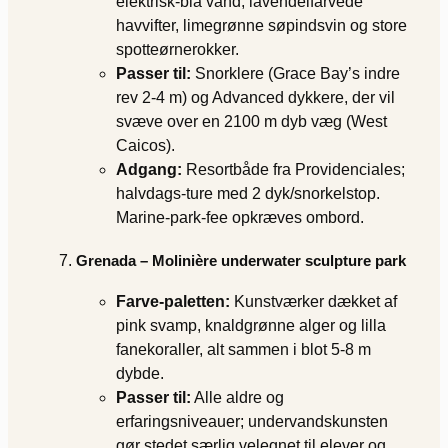
elektrisk-blå vand, lavendelfarvede
havvifter, limegrønne søpindsvin og store
spotteørnerokker.
Passer til:
Snorklere (Grace Bay’s indre
rev 2-4 m) og Advanced dykkere, der vil
svæve over en 2100 m dyb væg (West
Caicos).
Adgang:
Resortbåde fra Providenciales;
halvdags-ture med 2 dyk/snorkelstop.
Marine‐park‐fee opkræves ombord.
Grenada – Molinière underwater sculpture park
Farve‐paletten:
Kunstværker dækket af
pink svamp, knaldgrønne alger og lilla
fanekoraller, alt sammen i blot 5-8 m
dybde.
Passer til:
Alle aldre og
erfaringsniveauer; undervandskunsten
gør stedet særlig velegnet til elever og