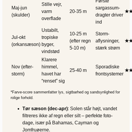
Første
Stille vejr,
Maj-jun
sargassum-
varm
20-35 m
★
(skulder)
dragter driver
overflade
ind
Ustabilt,
10-25 m
Storm-
Jul-okt
tropiske
(efter regn
aflysninger,
★
(orkansæson)
byger,
5-10 m)
stærk strøm
vindstød
Klarere
Nov (efter-
himmel,
Sporadiske
25-40 m
★
storm)
havet har
frontsystemer
“renset” sig
*Farve-score sammenfatter lys, sigtbarhed og sandsynlighed for
rolige forhold.
Tør sæson (dec-apr)
: Solen står højt, vandet
filtreres ikke af regn eller silt – perfekte foto-
dage, især på Bahamas, Cayman og
Jomfruøerne.