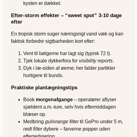
kysten er dækket.
Efter-storm effekter – “sweet spot” 3-10 dage
efter
En tropisk storm suger næringsrigt vand væk og kan
faktisk
forbedre
sigtbarheden kort efter:
Vent til bølgerne har lagt sig (typisk 72 t).
Tjek lokale dykkerfora for
visibility reports
.
Dyk i læ‐siden af øerne; her falder partikler
hurtigere til bunds.
Praktiske planlægningstips
Book
morgenafgange
– operatører aflyser
sjældent a.m.-ture, selv hvis eftermiddagen
blæser op.
Medbring
gul/orange filter
til GoPro under 5 m,
rødt filter
dybere – farverne popper uden
efterredigering.