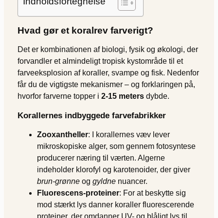
Indholdsfortegnelse
Hvad gør et koralrev farverigt?
Det er kombinationen af biologi, fysik og økologi, der
forvandler et almindeligt tropisk kystområde til et
farveeksplosion af koraller, svampe og fisk. Nedenfor
får du de vigtigste mekanismer – og forklaringen på,
hvorfor farverne topper i
2-15 meters
dybde.
Korallernes indbyggede farvefabrikker
Zooxantheller
: I korallernes væv lever
mikroskopiske alger, som gennem fotosyntese
producerer næring til værten. Algerne
indeholder klorofyl og karotenoider, der giver
brun-grønne
og
gyldne
nuancer.
Fluorescens-proteiner
: For at beskytte sig
mod stærkt lys danner koraller fluorescerende
proteiner, der omdanner UV- og blåligt lys til