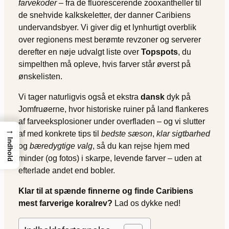
farvekoder
– fra de fluorescerende zooxantheller til
de snehvide kalkskeletter, der danner Caribiens
undervandsbyer. Vi giver dig et lynhurtigt overblik
over regionens mest berømte revzoner og serverer
derefter en nøje udvalgt liste over
Topspots
, du
simpelthen må opleve, hvis farver står øverst på
ønskelisten.
Vi tager naturligvis også et ekstra
dansk
dyk på
Jomfruøerne, hvor historiske ruiner på land flankeres
af farveeksplosioner under overfladen – og vi slutter
→
af med konkrete tips til
bedste sæson
,
klar sigtbarhed
Indhold
og
bæredygtige valg
, så du kan rejse hjem med
minder (og fotos) i skarpe, levende farver – uden at
efterlade andet end bobler.
Klar til at spænde finnerne og finde Caribiens
mest farverige koralrev?
Lad os dykke ned!