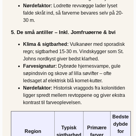
Nørdefaktor:
Lodrette revvægge lader lyset
falde skråt ind, så farverne bevares selv på 20-
30 m.
5. De små antiller – Inkl. Jomfruøerne & bvi
Klima & sigtbarhed:
Vulkanøer med sporadisk
regn; sigtbarhed 15-30 m. Vindskygger som St.
Johns nordkyst giver bedst klarhed.
Farvesignatur:
Dybrøde hjernesvampe, gule
søpindsvin og skove af lilla søvifter – ofte
ledsaget af elektrisk blå kornet-kutter.
Nørdefaktor:
Historisk vraggods fra kolonitiden
ligger spredt mellem revtoppene og giver ekstra
kontrast til farve­oplevelsen.
Bedste
dybde
Typisk
Primære
Region
for
sigtbarhed
farver