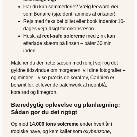
Har du kun sommerferie? Vælg leeward-øer
som Bonaire (sjældent rammes af orkaner).
Rejs med fleksibel billet eller book indenfor 10-
dages vejrudsigt for orkansæson.
Husk, at
reef-safe solcreme
med zink kan
efterlade skærm på linsen – påfør 30 min
inden.
Matcher du den rette sæson med roligt vejr og det
gyldne tidsvindue om morgenen, vil dine fotografier –
og minder – vise præcis de koralrev, Caribien er
berømt for: et levende patchwork af neonblå,
koralrød og limegrøn.
Bæredygtig oplevelse og planlægning:
Sådan gør du det rigtigt
Op mod
14.000 tons solcreme
ender hvert år i
tropiske have, og kemikalier som
oxybenzone
,