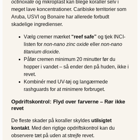
octinoxate
og mikroplast kan blege koraller selv i
meget lave koncentrationer. Caribiske territorier som
Aruba, USVI og Bonaire har allerede forbudt
skadelige ingredienser.
Vælg cremer mærket
“reef safe”
og tjek INCI-
listen for
non-nano zinc oxide
eller
non-nano
titanium dioxide
.
Påfør cremen minimum 20 minutter før du
hopper i vandet – så ender den på huden, ikke i
revet.
Kombinér med UV-tøj og langærmede
rashguards for at minimere forbruget.
Opdriftskontrol: Flyd over farverne – Rør ikke
revet
De fleste skader på koraller skyldes
utilsigtet
kontakt
. Med den rigtige opdriftskontrol kan du
observere tæt på uden at strejfe revet.