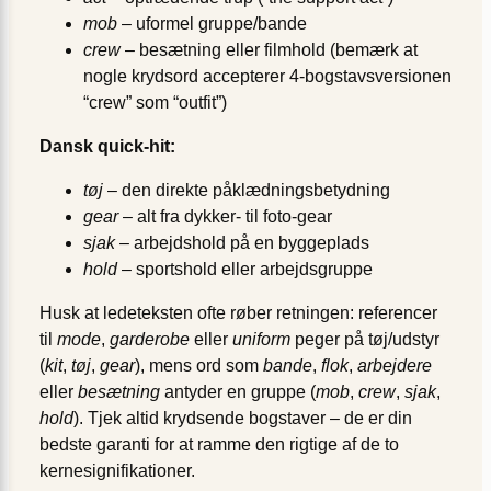
mob
– uformel gruppe/bande
crew
– besætning eller filmhold (bemærk at
nogle krydsord accepterer 4-bogstavsversionen
“crew” som “outfit”)
Dansk quick-hit:
tøj
– den direkte påklædningsbetydning
gear
– alt fra dykker- til foto-gear
sjak
– arbejdshold på en byggeplads
hold
– sportshold eller arbejdsgruppe
Husk at ledeteksten ofte røber retningen: referencer
til
mode
,
garderobe
eller
uniform
peger på tøj/udstyr
(
kit
,
tøj
,
gear
), mens ord som
bande
,
flok
,
arbejdere
eller
besætning
antyder en gruppe (
mob
,
crew
,
sjak
,
hold
). Tjek altid krydsende bogstaver – de er din
bedste garanti for at ramme den rigtige af de to
kernesignifikationer.