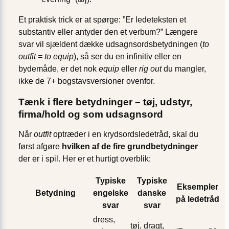
Et praktisk trick er at spørge: ”Er ledeteksten et
substantiv eller antyder den et verbum?” Længere
svar vil sjældent dække udsagnsords­betydningen (
to
outfit = to equip
), så ser du en infinitiv eller en
bydemåde, er det nok
equip
eller
rig out
du mangler,
ikke de 7+ bogstavsversioner ovenfor.
Tænk i flere betydninger – tøj, udstyr,
firma/hold og som udsagnsord
Når
outfit
optræder i en krydsordsledetråd, skal du
først afgøre
hvilken af de fire grundbetydninger
der er i spil. Her er et hurtigt overblik:
Typiske
Typiske
Eksempler
Betydning
engelske
danske
på ledetråd
svar
svar
dress,
tøj, dragt,