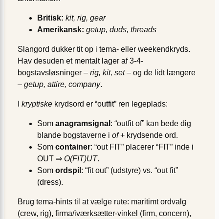
Britisk:
kit, rig, gear
Amerikansk:
getup, duds, threads
Slangord dukker tit op i tema- eller weekendkryds.
Hav desuden et mentalt lager af 3-4-
bogstavsløsninger –
rig, kit, set
– og de lidt længere
–
getup, attire, company
.
I
kryptiske
krydsord er “outfit” ren legeplads:
Som
anagramsignal
: “outfit of” kan bede dig
blande bogstaverne i
of
+ krydsende ord.
Som
container
: “out FIT” placerer “FIT” inde i
OUT ⇒
O(FIT)UT
.
Som
ordspil
: “fit out” (udstyre) vs. “out fit”
(dress).
Brug tema-hints til at vælge rute: maritimt ordvalg
(crew, rig), firma/iværksætter-vinkel (firm, concern),