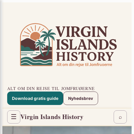
Spring
×
til
indhold
ALT OM DIN REJSE TIL JOMFRUØERNE
Download gratis guide
Nyhedsbrev
Virgin Islands History
☰
⌕