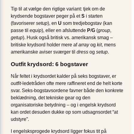
Tip til at vælge den rigtige variant: tjek om de
krydsende bogstaver peger på et
S
i starten
(favoriserer
setup
), en
U
som tredjebogstav (kan
passe til
equip
), eller en afsluttende
P
/
G
(
group
,
getup
). Husk også britisk vs. amerikansk smag –
britiske krydsord holder mere af
array
og
kit
, mens
amerikanske aviser sværger til
dress
og
setup
.
Outfit krydsord: 6 bogstaver
Når feltet i krydsordet kalder på seks bogstaver, er
outfit
-ledetråden ofte mere raffineret end de helt korte
svar. Seks-bogstavs­ordene favner både den konkrete
beklædning, det tekniske gear og den
organisatoriske betydning – og i engelsk krydsord
kan ordet desuden dukke op som udsagnsordet “at
udstyre”.
I engelsksprogede krydsord ligger fokus tit på