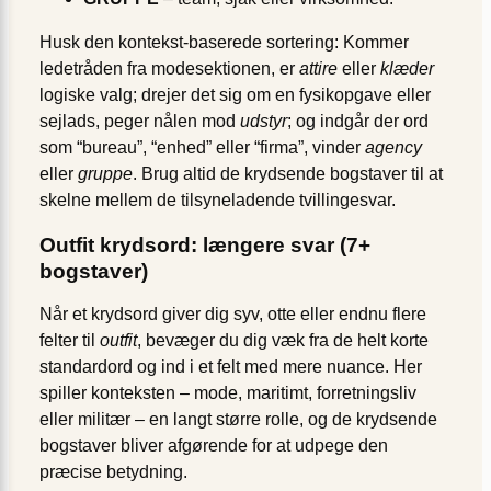
Husk den kontekst-baserede sortering: Kommer
ledetråden fra modesektionen, er
attire
eller
klæder
logiske valg; drejer det sig om en fysikopgave eller
sejlads, peger nålen mod
udstyr
; og indgår der ord
som “bureau”, “enhed” eller “firma”, vinder
agency
eller
gruppe
. Brug altid de krydsende bogstaver til at
skelne mellem de tilsyneladende tvillingesvar.
Outfit krydsord: længere svar (7+
bogstaver)
Når et krydsord giver dig syv, otte eller endnu flere
felter til
outfit
, bevæger du dig væk fra de helt korte
standard­ord og ind i et felt med mere nuance. Her
spiller konteksten – mode, maritimt, forretningsliv
eller militær – en langt større rolle, og de krydsende
bogstaver bliver afgørende for at udpege den
præcise betydning.