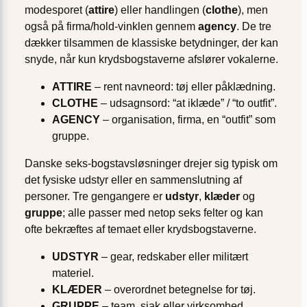
modesporet (
attire
) eller handlingen (
clothe
), men
også på firma/hold-vinklen gennem
agency
. De tre
dækker tilsammen de klassiske betydninger, der kan
snyde, når kun krydsbogstaverne afslører vokalerne.
ATTIRE
– rent navneord: tøj eller påklædning.
CLOTHE
– udsagnsord: “at iklæde” / “to outfit”.
AGENCY
– organisation, firma, en “outfit” som
gruppe.
Danske seks-bogstavsløsninger drejer sig typisk om
det fysiske udstyr eller en sammenslutning af
personer. Tre gengangere er
udstyr
,
klæder
og
gruppe
; alle passer med netop seks felter og kan
ofte bekræftes af temaet eller krydsbogstaverne.
UDSTYR
– gear, redskaber eller militært
materiel.
KLÆDER
– overordnet betegnelse for tøj.
GRUPPE
– team, sjak eller virksomhed.