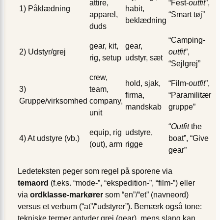
attire,
“Fest-
outfit
”,
1) Påklædning
habit,
apparel,
“Smart tøj”
beklædning
duds
“Camping-
gear, kit,
gear,
2) Udstyr/grej
outfit
”,
rig, setup
udstyr, sæt
“Sejlgrej”
crew,
hold, sjak,
“Film-
outfit
”,
3)
team,
firma,
“Paramilitær
Gruppe/virksomhed
company,
mandskab
gruppe”
unit
“
Outfit
the
equip, rig
udstyre,
4) At udstyre (vb.)
boat”, “Give
(out), arm
rigge
gear”
Ledeteksten peger som regel på sporene via
temaord
(f.eks. “mode-”, “ekspedition-”, “film-”) eller
via
ordklasse-markører
som “en”/“et” (navneord)
versus et verbum (“at”/“udstyrer”). Bemærk også tone:
tekniske termer antyder grej (gear), mens slang kan