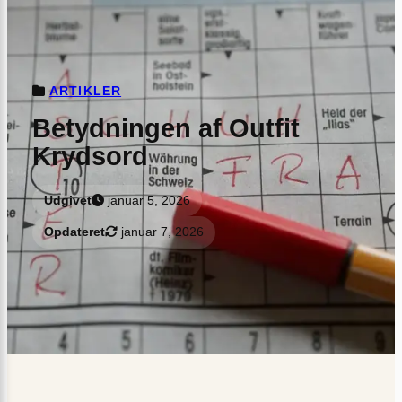
ARTIKLER
Betydningen af Outfit
Krydsord
Udgivet
januar 5, 2026
Opdateret
januar 7, 2026