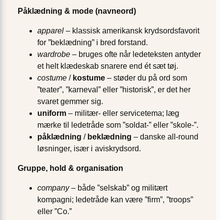
Påklædning & mode (navneord)
apparel
– klassisk amerikansk krydsords­favorit
for ”beklædning” i bred forstand.
wardrobe
– bruges ofte når ledeteksten antyder
et helt klædeskab snarere end ét sæt tøj.
costume
/
kostume
– støder du på ord som
”teater”, ”karneval” eller ”historisk”, er det her
svaret gemmer sig.
uniform
– militær- eller service­tema; læg
mærke til ledetråde som ”soldat-” eller ”skole-”.
påklædning
/
beklædning
– danske all-round
løsninger, især i avis­krydsord.
Gruppe, hold & organisation
company
– både ”selskab” og militært
kompagni; ledetråde kan være ”firm”, ”troops”
eller ”Co.”