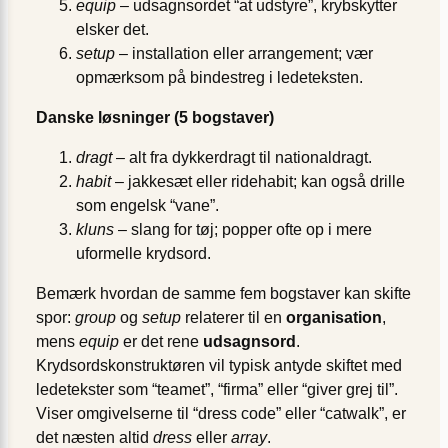
equip
– udsagnsordet “at udstyre”, krybskytter
elsker det.
setup
– installation eller arrangement; vær
opmærksom på bindestreg i ledeteksten.
Danske løsninger (5 bogstaver)
dragt
– alt fra dykkerdragt til nationaldragt.
habit
– jakkesæt eller ridehabit; kan også drille
som engelsk “vane”.
kluns
– slang for tøj; popper ofte op i mere
uformelle krydsord.
Bemærk hvordan de samme fem bogstaver kan skifte
spor:
group
og
setup
relaterer til en
organisation
,
mens
equip
er det rene
udsagnsord
.
Krydsordskonstruktøren vil typisk antyde skiftet med
ledetekster som “teamet”, “firma” eller “giver grej til”.
Viser omgivelserne til “dress code” eller “catwalk”, er
det næsten altid
dress
eller
array
.