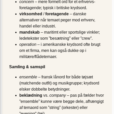
concern
– mere formelt ord for et erhvervs­
foretagende; typisk i britiske krydsord.
virksomhed
/
foretagende
– danske
alternativer når temaet peger mod erhverv,
handel eller industri.
mandskab
– maritimt eller sports­lige vinkler;
ledetekster som ”besætning” eller ”crew”.
operation
– i amerikanske krydsord ofte brugt
om et firma, men kan også dukke op i
militære/flåde­temaer.
Samling & samspil
ensemble
– fransk lånord for både tøj­sæt
(matchende outfit) og musik­gruppe; krydsord
elsker dobbelte betydninger.
beklædning
vs.
company
– pas på fælder hvor
”ensemble” kunne være begge dele, afhængigt
af temaord som ”string” (orkester) eller
”evening” (tøj).