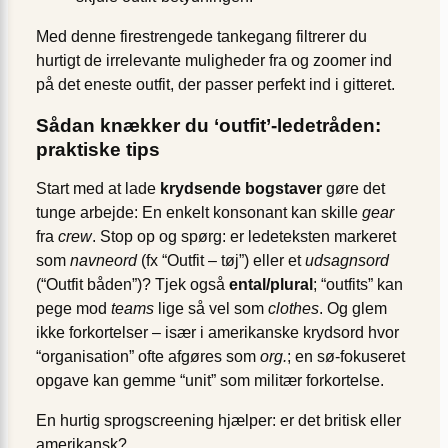
Med denne firestrengede tankegang filtrerer du
hurtigt de irrelevante muligheder fra og zoomer ind
på det eneste outfit, der passer perfekt ind i gitteret.
Sådan knækker du ‘outfit’-ledetråden:
praktiske tips
Start med at lade
krydsende bogstaver
gøre det
tunge arbejde: En enkelt konsonant kan skille
gear
fra
crew
. Stop op og spørg: er ledeteksten markeret
som
navneord
(fx “Outfit – tøj”) eller et
udsagnsord
(“Outfit båden”)? Tjek også
ental/plural
; “outfits” kan
pege mod
teams
lige så vel som
clothes
. Og glem
ikke forkortelser – især i amerikanske krydsord hvor
“organisation” ofte afgøres som
org.
; en sø-fokuseret
opgave kan gemme “unit” som militær forkortelse.
En hurtig sprogscreening hjælper: er det britisk eller
amerikansk?