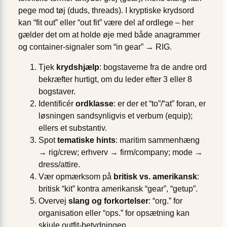
pege mod tøj (duds, threads). I kryptiske krydsord
kan “fit out” eller “out fit” være del af ordlege – her
gælder det om at holde øje med både anagrammer
og container-signaler som “in gear” → RIG.
Tjek
krydshjælp
: bogstaverne fra de andre ord
bekræfter hurtigt, om du leder efter 3 eller 8
bogstaver.
Identificér
ordklasse
: er der et “to”/“at” foran, er
løsningen sandsynligvis et verbum (equip);
ellers et substantiv.
Spot
tematiske hints
: maritim sammenhæng
→ rig/crew; erhverv → firm/company; mode →
dress/attire.
Vær opmærksom på
britisk vs. amerikansk
:
britisk “kit” kontra amerikansk “gear”, “getup”.
Overvej
slang og forkortelser
: “org.” for
organisation eller “ops.” for opsætning kan
skjule outfit-betydningen.