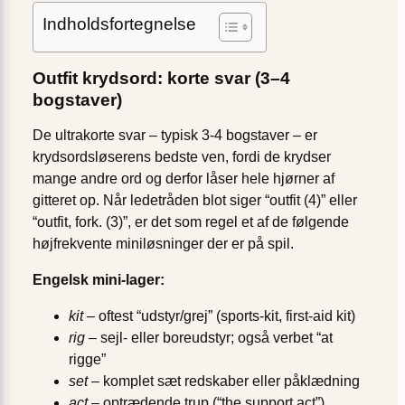
Indholdsfortegnelse
Outfit krydsord: korte svar (3–4
bogstaver)
De ultrakorte svar – typisk 3-4 bogstaver – er
krydsordsløserens bedste ven, fordi de krydser
mange andre ord og derfor låser hele hjørner af
gitteret op. Når ledetråden blot siger “outfit (4)” eller
“outfit, fork. (3)”, er det som regel et af de følgende
højfrekvente miniløsninger der er på spil.
Engelsk mini-lager:
kit
– oftest “udstyr/grej” (sports-kit, first-aid kit)
rig
– sejl- eller boreudstyr; også verbet “at
rigge”
set
– komplet sæt redskaber eller påklædning
act
– optrædende trup (“the support act”)