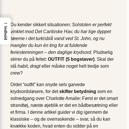
→
Du kender sikkert situationen:
Solstolen er perfekt
Indhold
vinklet mod Det Caribiske Hav, du har lige dyppet
tæerne i det turkisblå vand ved St. John, og nu
mangler du kun én ting for at fuldende
feriestemningen – den daglige krydsord.
Pludselig
stirrer du på feltet:
OUTFIT (5 bogstaver)
. Skal der
stå
habit
,
dragt
eller måske noget helt tredje som
crew
?
Ordet “outfit” kan snyde selv garvede
krydsordsløsere, for det
skifter betydning
som en
solnedgang over Charlotte Amalie: Først er det smart
strandtøj, næste øjeblik er det en bådbesætning eller
et firma. I denne artikel guider vi dig igennem de
klassiske – og de overraskende – svar, så du kan
knække koden, hvad enten du sidder på en