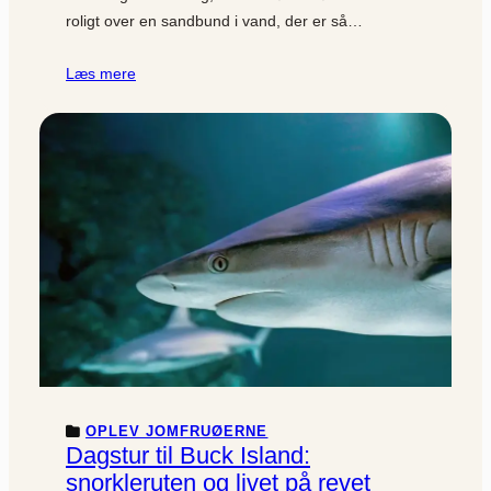
roligt over en sandbund i vand, der er så…
Læs mere
OPLEV JOMFRUØERNE
Dagstur til Buck Island:
snorkleruten og livet på revet