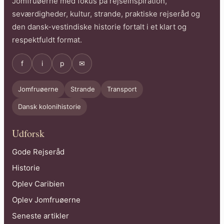
Jomfruøerne med fokus på rejseinspiration,
seværdigheder, kultur, strande, praktiske rejseråd og
den dansk-vestindiske historie fortalt i et klart og
respektfuldt format.
f
i
p
✉
Jomfruøerne
Strande
Transport
Dansk kolonihistorie
Udforsk
Gode Rejseråd
Historie
Oplev Caribien
Oplev Jomfruøerne
Seneste artikler