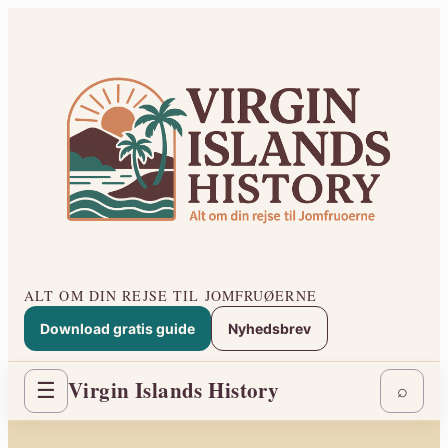
Spring
til
indhold
ALT OM DIN REJSE TIL JOMFRUØERNE
Download gratis guide
Nyhedsbrev
Virgin Islands History
☰
⌕