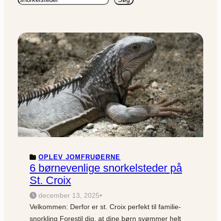
OPLEV JOMFRUØERNE
6 børnevenlige snorkelsteder på
St. Croix
december 13, 2025
•
Velkommen: Derfor er st. Croix perfekt til familie-
snorkling Forestil dig, at dine børn svømmer helt