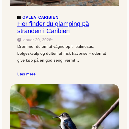
OPLEV CARIBIEN
Her finder du glamping på
stranden i Caribien
januar 20, 2026
•
Drømmer du om at vågne op til palmesus,
bølgeskvulp og duften af frisk havbrise – uden at
give køb på en god seng, varmt…
Læs mere