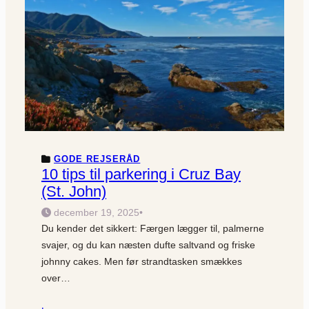
GODE REJSERÅD
10 tips til parkering i Cruz Bay
(St. John)
december 19, 2025
•
Du kender det sikkert: Færgen lægger til, palmerne
svajer, og du kan næsten dufte saltvand og friske
johnny cakes. Men før strandtasken smækkes
over…