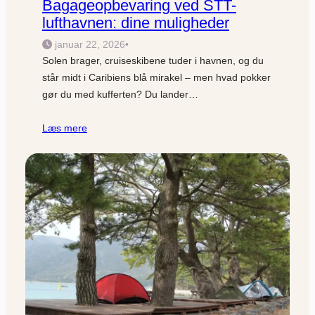
Bagageopbevaring ved STT-
lufthavnen: dine muligheder
januar 22, 2026
•
Solen brager, cruiseskibene tuder i havnen, og du
står midt i Caribiens blå mirakel – men hvad pokker
gør du med kufferten? Du lander…
Læs mere