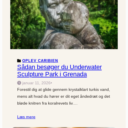
OPLEV CARIBIEN
Sådan besøger du Underwater
Sculpture Park i Grenada
januar 11, 2026
•
Forestil dig at glide gennem krystalklart turkis vand,
mens alt hvad du hører er dit eget åndedræt og det
bløde knitren fra koralrevets liv.…
Læs mere