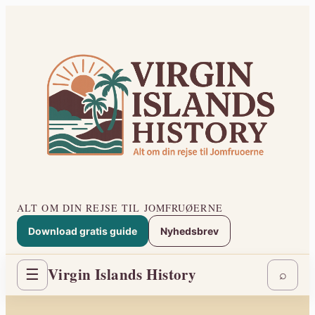
Spring
til
indhold
ALT OM DIN REJSE TIL JOMFRUØERNE
Download gratis guide
Nyhedsbrev
Virgin Islands History
☰
⌕