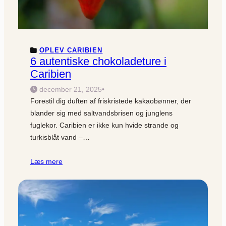
OPLEV CARIBIEN
6 autentiske chokoladeture i
Caribien
december 21, 2025
•
Forestil dig duften af friskristede kakaobønner, der
blander sig med saltvandsbrisen og junglens
fuglekor. Caribien er ikke kun hvide strande og
turkisblåt vand –…
Læs mere