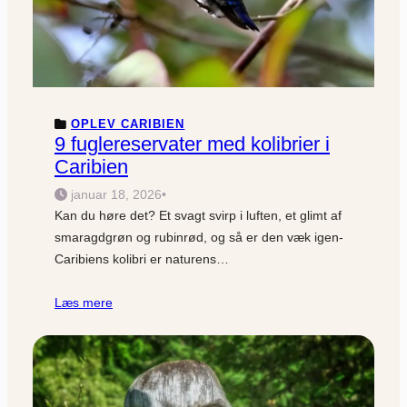
OPLEV CARIBIEN
9 fuglereservater med kolibrier i
Caribien
januar 18, 2026
•
Kan du høre det? Et svagt svirp i luften, et glimt af
smaragdgrøn og rubinrød, og så er den væk igen-
Caribiens kolibri er naturens…
Læs mere