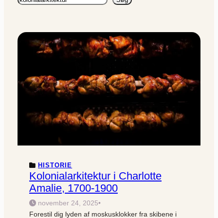
HISTORIE
Kolonialarkitektur i Charlotte
Amalie, 1700-1900
november 24, 2025
•
Forestil dig lyden af moskusklokker fra skibene i