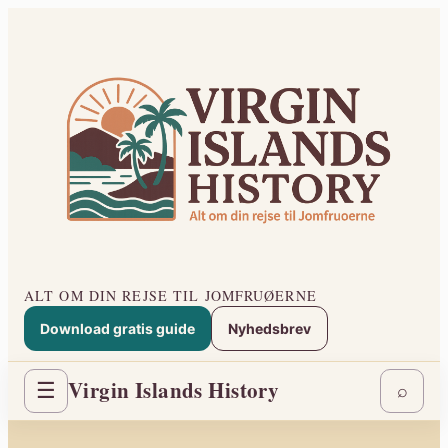
Spring
til
indhold
ALT OM DIN REJSE TIL JOMFRUØERNE
Download gratis guide
Nyhedsbrev
Virgin Islands History
☰
⌕