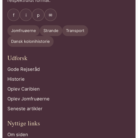
respektfuldt format.
f
i
p
✉
Jomfruøerne
Strande
Transport
Dansk kolonihistorie
Udforsk
Gode Rejseråd
Historie
Oplev Caribien
Oplev Jomfruøerne
Seneste artikler
Nyttige links
Om siden