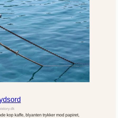
krydsord
history.dk
 kop kaffe, blyanten trykker mod papiret,