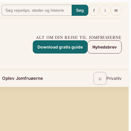
f
i
✉
Søg
ALT OM DIN REJSE TIL JOMFRUØERNE
Download gratis guide
Nyhedsbrev
⌕
Oplev Jomfruøerne
Privatliv