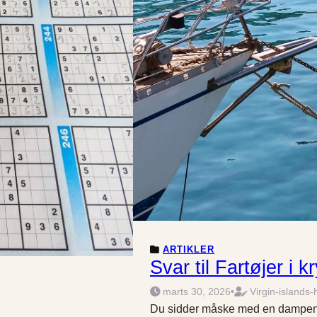
ARTIKLER
Svar til Fartøjer i 
marts 30, 2026
•
Virgin-islands-
Du sidder måske med en dampende