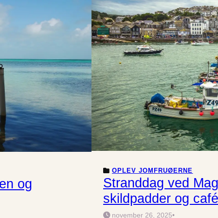
OPLEV JOMFRUØERNE
Stranddag ved Mag
en og
skildpadder og caf
november 26, 2025
•