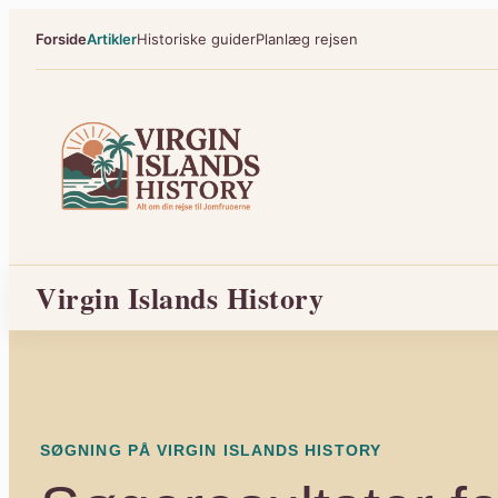
Spring
Forside
Artikler
Historiske guider
Planlæg rejsen
til
indhold
Virgin Islands History
SØGNING PÅ VIRGIN ISLANDS HISTORY