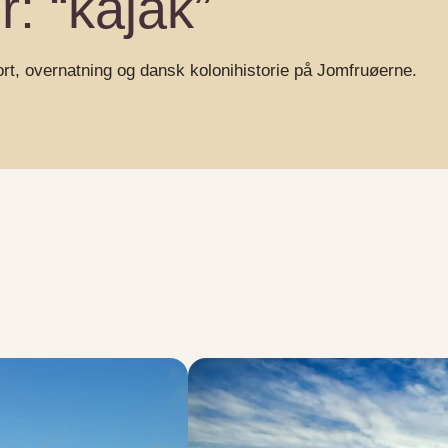
r: “kajak”
ort, overnatning og dansk kolonihistorie på Jomfruøerne.