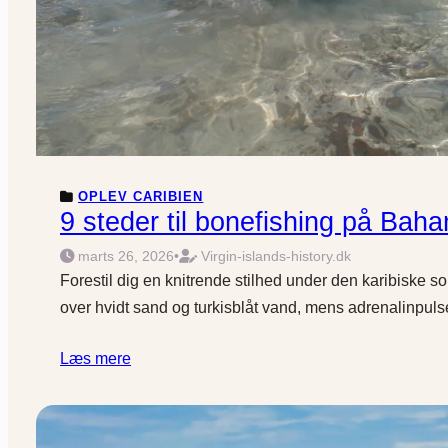
OPLEV CARIBIEN
9 steder til bonefishing på Baha
marts 26, 2026
•
Virgin-islands-history.dk
Forestil dig en knitrende stilhed under den karibiske s
over hvidt sand og turkisblåt vand, mens adrenalinpul
Læs mere