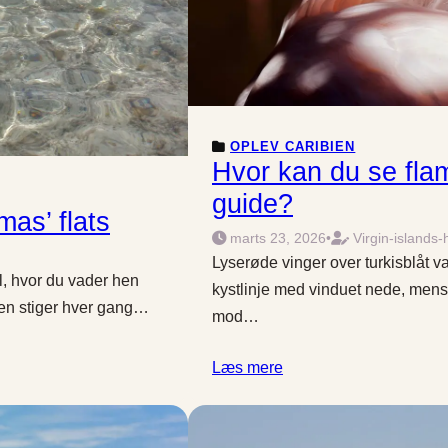
OPLEV CARIBIEN
Hvor kan du se fla
guide?
mas’ flats
marts 23, 2026
•
Virgin-islands-
Lyserøde vinger over turkisblåt va
ol, hvor du vader hen
kystlinje med vinduet nede, mens 
sen stiger hver gang…
mod…
Læs mere