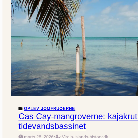
OPLEV JOMFRUØERNE
Cas Cay-mangroverne: kajakrut
tidevandsbassinet
marts 28, 2026
•
Virgin-islands-history.dk