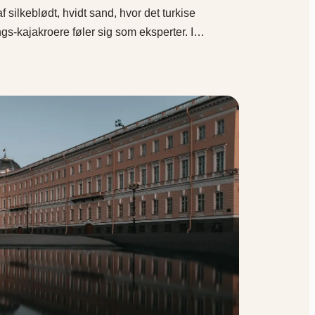
f silkeblødt, hvidt sand, hvor det turkise
angs-kajakroere føler sig som eksperter. I…