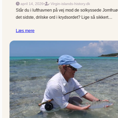
april 14, 2026
•
Virgin-islands-history.dk
Står du i lufthavnen på vej mod de solkys­sede Jomfruø
det sidste, drilske ord i krydsordet? Lige så sikkert…
Læs mere