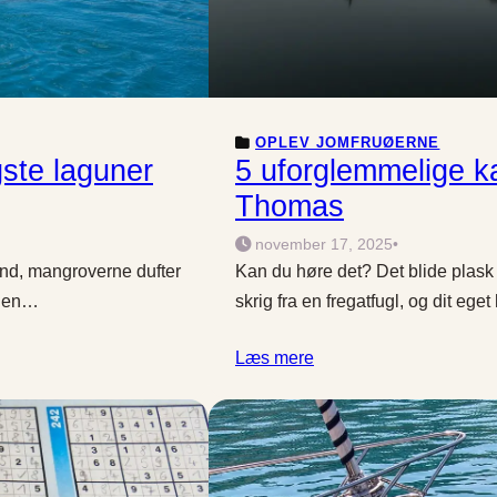
OPLEV JOMFRUØERNE
gste laguner
5 uforglemmelige ka
Thomas
november 17, 2025
•
vand, mangroverne dufter
Kan du høre det? Det blide plask 
er en…
skrig fra en fregatfugl, og dit ege
Læs mere