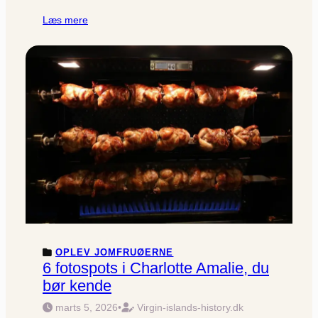
Læs mere
OPLEV JOMFRUØERNE
6 fotospots i Charlotte Amalie, du
bør kende
marts 5, 2026
•
Virgin-islands-history.dk