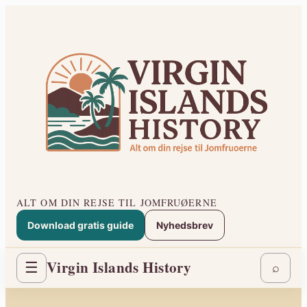
Spring
til
indhold
ALT OM DIN REJSE TIL JOMFRUØERNE
Download gratis guide
Nyhedsbrev
Virgin Islands History
☰
⌕