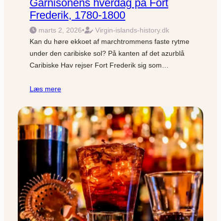
Garnisonens hverdag på Fort
Frederik, 1780-1800
marts 2, 2026
•
Virgin-islands-history.dk
Kan du høre ekkoet af marchtrommens faste rytme
under den caribiske sol? På kanten af det azurblå
Caribiske Hav rejser Fort Frederik sig som…
Læs mere