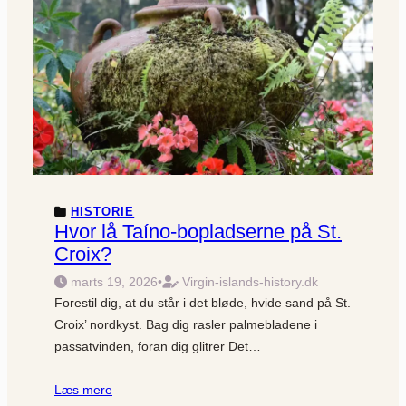
HISTORIE
Hvor lå Taíno-bopladserne på St.
Croix?
marts 19, 2026
•
Virgin-islands-history.dk
Forestil dig, at du står i det bløde, hvide sand på St.
Croix’ nordkyst. Bag dig rasler palmebladene i
passatvinden, foran dig glitrer Det…
Læs mere