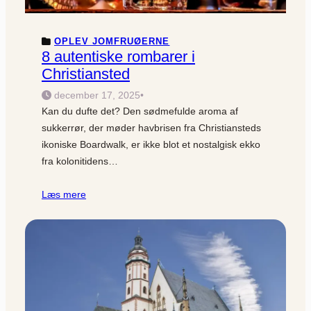
OPLEV JOMFRUØERNE
8 autentiske rombarer i
Christiansted
december 17, 2025
•
Kan du dufte det? Den sødmefulde aroma af
sukkerrør, der møder havbrisen fra Christiansteds
ikoniske Boardwalk, er ikke blot et nostalgisk ekko
fra kolonitidens…
Læs mere