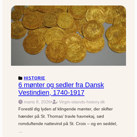
HISTORIE
6 mønter og sedler fra Dansk
Vestindien, 1740-1917
marts 8, 2026
•
Virgin-islands-history.dk
Forestil dig lyden af klingende mønter, der skifter
hænder på St. Thomas’ travle havnekaj, sød
romduftende nattevind på St. Croix – og en seddel,
…