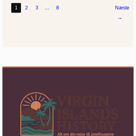
1
2
3
…
8
Næste
→