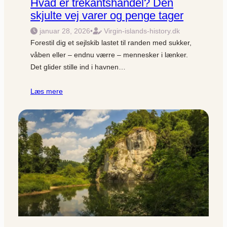
Hvad er trekantshandel? Den
skjulte vej varer og penge tager
januar 28, 2026
•
Virgin-islands-history.dk
Forestil dig et sejlskib lastet til randen med sukker,
våben eller – endnu værre – mennesker i lænker.
Det glider stille ind i havnen…
Læs mere