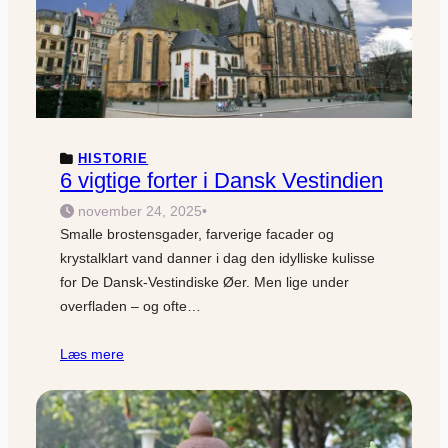
HISTORIE
6 vigtige forter i Dansk Vestindien
november 24, 2025
•
Smalle brostensgader, farverige facader og
krystalklart vand danner i dag den idylliske kulisse
for De Dansk-Vestindiske Øer. Men lige under
overfladen – og ofte…
Læs mere