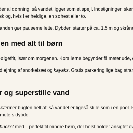
er al dønning, så vandet ligger som et spejl. Indstigningen ske
 og, hvis I er heldige, en søhest eller to.
randen gør pauserne lette. Dybden starter på ca. 1,5 m og skrån
n med alt til børn
ølgefrit, især om morgenen. Korallerne begynder få meter ude, o
dlejning af snorkelsæt og
kayaks
. Gratis parkering lige bag str
 og superstille vand
ærmer bugten helt af, så vandet er ligeså stille som i en pool.
 meters dybde.
 bucket
med – perfekt til mindre børn, der helst holder ansigtet o