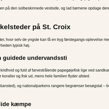
en på den solbeskinnede vestside, og lad børnene opdage deres 
kelsteder på St. Croix
ter, hvor selv de yngste kan få en tryg førstegangs-oplevelse me
rheden typisk høj.
n guidede undervandssti
 kridhvid og fuld af farvestrålende papegøjefisk lige ved sand
koraller og fisk ud, mens hele familien flyder afsted.
iansted), og nationalparkens rangere begrænser besøgstal – best
blide kæmpe