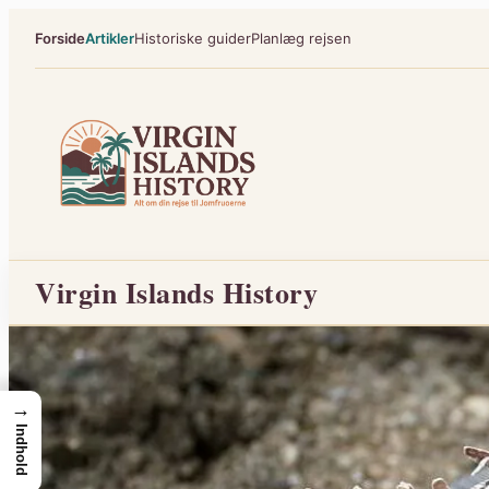
Spring
Forside
Artikler
Historiske guider
Planlæg rejsen
til
indhold
Virgin Islands History
→
Indhold