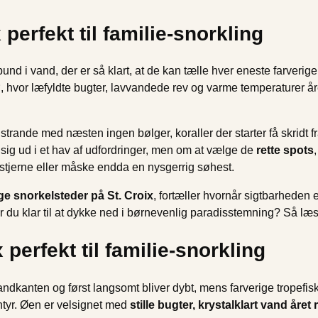
perfekt til familie-snorkling
nd i vand, der er så klart, at de kan tælle hver eneste farveri
vor læfyldte bugter, lavvandede rev og varme temperaturer året 
strande med næsten ingen bølger, koraller der starter få skridt f
 sig ud i et hav af udfordringer, men om at vælge de
rette spots
søstjerne eller måske endda en nysgerrig søhest.
e snorkelsteder på St. Croix
, fortæller hvornår sigtbarheden 
r du klar til at dykke ned i børnevenlig paradisstemning? Så læs
perfekt til familie-snorkling
 strandkanten og først langsomt bliver dybt, mens farverige trope
entyr. Øen er velsignet med
stille bugter, krystalklart vand åre