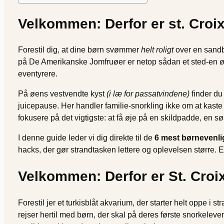
Velkommen: Derfor er st. Croix 
Forestil dig, at dine børn svømmer
helt roligt
over en sandbu
på De Amerikanske Jomfruøer er netop sådan et sted-en ø, h
eventyrere.
På øens vestvendte kyst
(i læ for passatvindene)
finder du 
juicepause. Her handler familie-snorkling ikke om at kaste
fokusere på det vigtigste: at få øje på en skildpadde, en 
I denne guide leder vi dig direkte til de
6 mest børnevenlig
hacks, der gør strandtasken lettere og oplevelsen større. E
Velkommen: Derfor er St. Croix 
Forestil jer et turkisblåt akvarium, der starter helt oppe i
rejser hertil med børn, der skal på deres første snorkelev