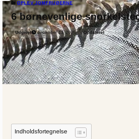
OPLEV JOMFRUØERNE
6 børnevenlige snorkelsted
Udgivet
december 13, 2025
Opdateret
Indholdsfortegnelse