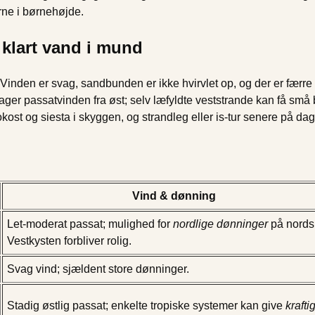
erne i børnehøjde.
klart vand i mund
 Vinden er svag, sandbunden er ikke hvirvlet op, og der er færr
ager passatvinden fra øst; selv læfyldte veststrande kan få sm
st og siesta i skyggen, og strandleg eller is-tur senere på da
Vind & dønning
Let-moderat passat; mulighed for
nordlige dønninger
på nords
Vestkysten forbliver rolig.
Svag vind; sjældent store dønninger.
Stadig østlig passat; enkelte tropiske systemer kan give
krafti