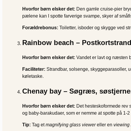
Hvorfor børn elsker det:
Den gamle cruise-pier bryd
pælene kan I spotte farverige svampe, skyer af småfisk
Forældrebonus:
Toiletter, isboder og skygge ved st
Rainbow beach – Postkortstrande
Hvorfor børn elsker det:
Vandet er lavt og næsten b
Faciliteter:
Strandbar, solsenge, skyggeparasoller, u
køletaske.
Chenay bay – Søgræs, søstjerner
Hvorfor børn elsker det:
Det hesteskoformede rev sk
og baby-barakudaer, som er nemme at spotte på 1-2
Tip:
Tag et
magnifying glass viewer
eller en
viewing