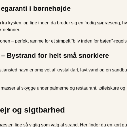
egaranti i børnehøjde
 fra kysten, og lige inden da breder sig en frodig søgræseng, 
ørnefinner.
en – perfekt ramme for et simpelt “bliv inden for bøjen”-regel­s
y – Bystrand for helt små snorklere
tiansted havn er omgivet af krystalklart, lavt vand og en sandbun
masser af skygge under palmerne og restaurant, toiletskure og li
ejr og sigtbarhed
næsten lige så vigtig som valg af strand. Her finder du en kort 