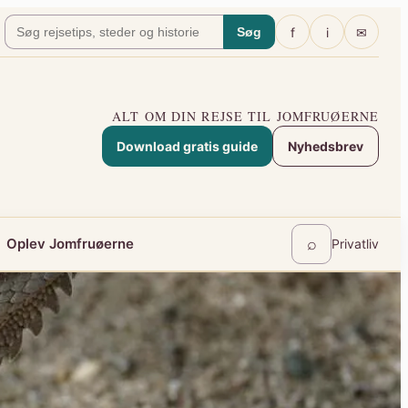
f
i
✉
Søg
ALT OM DIN REJSE TIL JOMFRUØERNE
Download gratis guide
Nyhedsbrev
⌕
Oplev Jomfruøerne
Privatliv