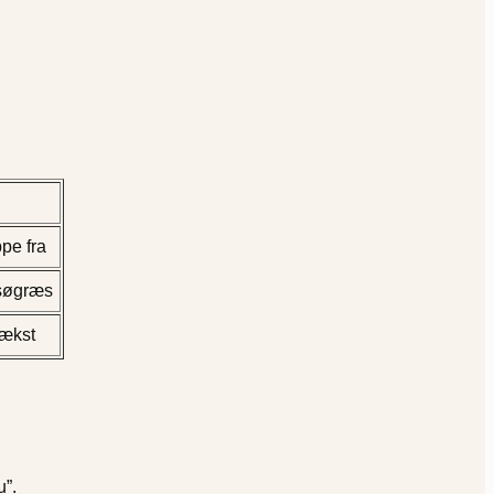
pe fra
 søgræs
vækst
u”.