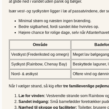
at glide ned i vandet uden panik og bølger.
Især
vest- og sydkysten
ligger i læ af passatvindene, der s
Minimal strøm og næsten ingen brænding.
Bedre sigtbarhed, fordi sandet ikke hvirvles op.
Højere chance for rolige dage, selv når Atlanterhavet 
Område
Badefor
Vestkyst (Frederiksted og omegn)
Meget lav bølgegang
Sydkyst (Rainbow, Chenay Bay)
Beskyttede laguner, 
Nord- & østkyst
Oftere vind og dønni
Når I vælger strand, så kig efter
tre familie­venlige pejlem
Læ for vinden:
Vestvendte strande som Rainbow og 
Sandet indgang:
Små barnefødder foretrækker pudde
Nærhed til skygge og faciliteter:
Toiletter, brusere 