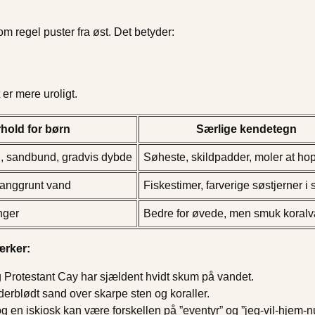
om regel puster fra øst. Det betyder:
er mere uroligt.
hold for børn
Særlige kendetegn
, sandbund, gradvis dybde
Søheste, skildpadder, moler at hop
langgrunt vand
Fiskestimer, farverige søstjerner i
nger
Bedre for øvede, men smuk koral
ærker:
Protestant Cay har sjældent hvidt skum på vandet.
rblødt sand over skarpe sten og koraller.
og en iskiosk kan være forskellen på ”eventyr” og ”jeg-vil-hjem-n