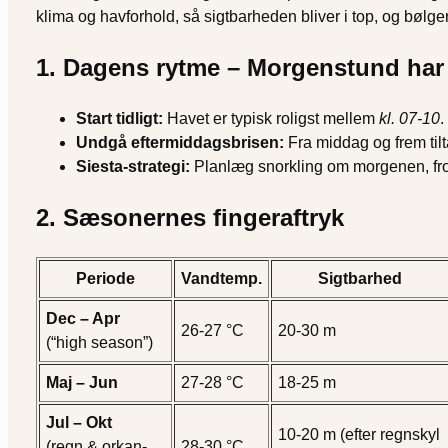
klima og havforhold, så sigtbarheden bliver i top, og bølg
1. Dagens rytme – Morgenstund har 
Start tidligt:
Havet er typisk roligst mellem
kl. 07-10
.
Undgå eftermiddagsbrisen:
Fra middag og frem tilt
Siesta-strategi:
Planlæg snorkling om morgenen, froko
2. Sæsonernes fingeraftryk
Periode
Vandtemp.
Sigtbarhed
Dec – Apr
26-27 °C
20-30 m
(“high season”)
Maj – Jun
27-28 °C
18-25 m
Jul – Okt
10-20 m (efter regnskyl
(regn & orkan-
28-30 °C