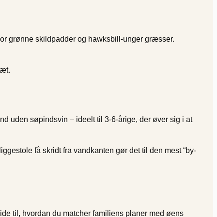
hvor grønne skildpadder og hawksbill-unger græsser.
æt.
d uden søpindsvin – ideelt til 3-6-årige, der øver sig i at
ggestole få skridt fra vandkanten gør det til den mest “by-
guide til, hvordan du matcher familiens planer med øens