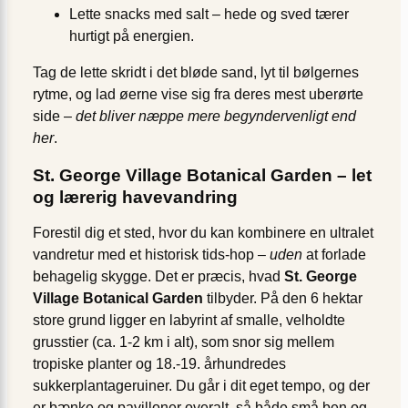
Lette snacks med salt – hede og sved tærer
hurtigt på energien.
Tag de lette skridt i det bløde sand, lyt til bølgernes
rytme, og lad øerne vise sig fra deres mest uberørte
side –
det bliver næppe mere begyndervenligt end
her
.
St. George Village Botanical Garden – let
og lærerig havevandring
Forestil dig et sted, hvor du kan kombinere en ultralet
vandretur med et historisk tids-hop –
uden
at forlade
behagelig skygge. Det er præcis, hvad
St. George
Village Botanical Garden
tilbyder. På den 6 hektar
store grund ligger en labyrint af smalle, velholdte
grusstier (ca. 1-2 km i alt), som snor sig mellem
tropiske planter og 18.-19. århundredes
sukkerplantageruiner. Du går i dit eget tempo, og der
er bænke og pavilloner overalt, så både små ben og