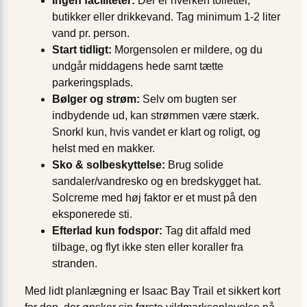
Ingen faciliteter:
Der er hverken toiletter,
butikker eller drikkevand. Tag minimum 1-2 liter
vand pr. person.
Start tidligt:
Morgensolen er mildere, og du
undgår middagens hede samt tætte
parkeringsplads.
Bølger og strøm:
Selv om bugten ser
indbydende ud, kan strømmen være stærk.
Snorkl kun, hvis vandet er klart og roligt, og
helst med en makker.
Sko & solbeskyttelse:
Brug solide
sandaler/vandresko og en bredskygget hat.
Solcreme med høj faktor er et must på den
eksponerede sti.
Efterlad kun fodspor:
Tag dit affald med
tilbage, og flyt ikke sten eller koraller fra
stranden.
Med lidt planlægning er Isaac Bay Trail et sikkert kort