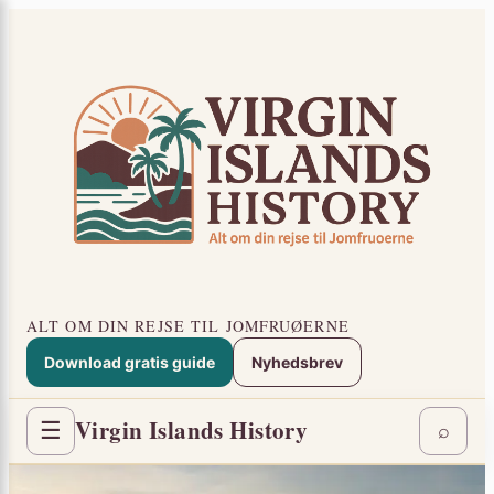
Spring
×
til
indhold
ALT OM DIN REJSE TIL JOMFRUØERNE
Download gratis guide
Nyhedsbrev
Virgin Islands History
☰
⌕