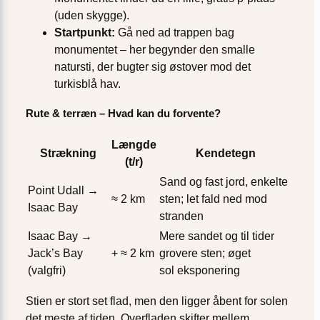
(uden skygge).
Startpunkt:
Gå ned ad trappen bag
monumentet – her begynder den smalle
natursti, der bugter sig østover mod det
turkisblå hav.
Rute & terræn – Hvad kan du forvente?
Længde
Strækning
Kendetegn
(t/r)
Sand og fast jord, enkelte
Point Udall →
≈ 2 km
sten; let fald ned mod
Isaac Bay
stranden
Isaac Bay →
Mere sandet og til tider
Jack’s Bay
+ ≈ 2 km
grovere sten; øget
(valgfri)
sol eksponering
Stien er stort set flad, men den ligger åbent for solen
det meste af tiden. Overfladen skifter mellem