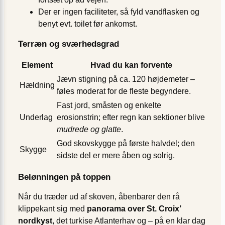
Der er ingen faciliteter, så fyld vandflasken og
benyt evt. toilet før ankomst.
Terræn og sværhedsgrad
Element
Hvad du kan forvente
Jævn stigning på ca. 120 højdemeter –
Hældning
føles moderat for de fleste begyndere.
Fast jord, småsten og enkelte
Underlag
erosionstrin; efter regn kan sektioner blive
mudrede og glatte
.
God skovskygge på første halvdel; den
Skygge
sidste del er mere åben og solrig.
Belønningen på toppen
Når du træder ud af skoven, åbenbarer den rå
klippekant sig med
panorama over St. Croix’
nordkyst
, det turkise Atlanterhav og – på en klar dag