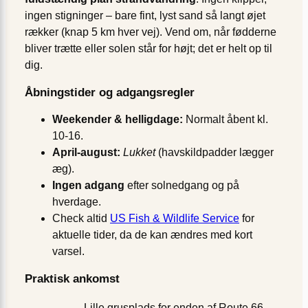
ingen stigninger – bare fint, lyst sand så langt øjet
rækker (knap 5 km hver vej). Vend om, når fødderne
bliver trætte eller solen står for højt; det er helt op til
dig.
Åbningstider og adgangsregler
Weekender & helligdage:
Normalt åbent kl.
10-16.
April-august:
Lukket
(havskildpadder lægger
æg).
Ingen adgang
efter solnedgang og på
hverdage.
Check altid
US Fish & Wildlife Service
for
aktuelle tider, da de kan ændres med kort
varsel.
Praktisk ankomst
Lille grusplads for enden af Route 66