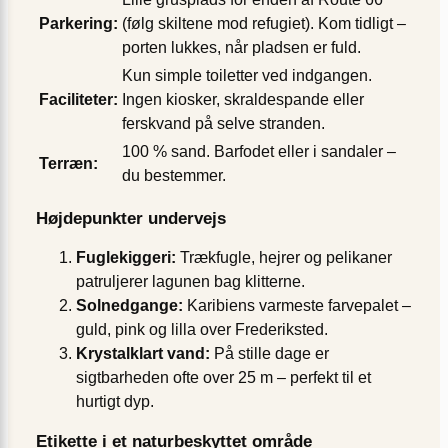
Parkering:
(følg skiltene mod refugiet). Kom tidligt –
porten lukkes, når pladsen er fuld.
Kun simple toiletter ved indgangen.
Faciliteter:
Ingen kiosker, skraldespande eller
ferskvand på selve stranden.
100 % sand. Barfodet eller i sandaler –
Terræn:
du bestemmer.
Højdepunkter undervejs
Fuglekiggeri:
Trækfugle, hejrer og pelikaner
patruljerer lagunen bag klitterne.
Solnedgange:
Karibiens varmeste farvepalet –
guld, pink og lilla over Frederiksted.
Krystalklart vand:
På stille dage er
sigtbarheden ofte over 25 m – perfekt til et
hurtigt dyp.
Etikette i et naturbeskyttet område