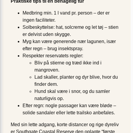
Praktiske tips til en behagelig tur
Medbring min. 1 l vand pr. person – der er
ingen faciliteter.
Solbeskyttelse: hat, solcreme og let tøj – stien
er delvist uden skygge.
Myg kan være generende nær lagunen, især
efter regn – brug insekt­spray.
Respekter reservatets regler:
Bliv på stierne og træd ikke ind i
mangroven.
Lad skaller, planter og dyr blive, hvor du
finder dem.
Hund skal være i snor, og du samler
naturligvis op.
Efter regn: nogle passager kan være bløde –
solide sandaler eller lette trailsko anbefales.
Med sin lette adgang, korte distancer og rige dyreliv
er Southgate Coastal Reserve den oplagte “første