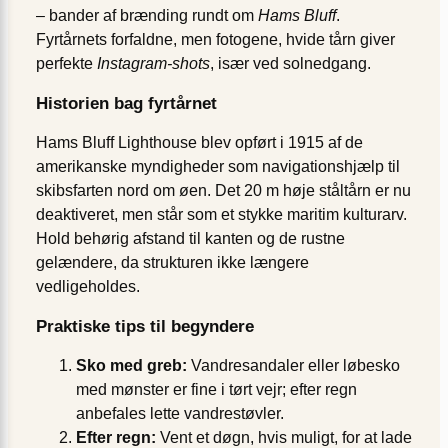
– bander af brænding rundt om
Hams Bluff
.
Fyrtårnets forfaldne, men fotogene, hvide tårn giver
perfekte
Instagram-shots
, især ved solnedgang.
Historien bag fyrtårnet
Hams Bluff Lighthouse blev opført i 1915 af de
amerikanske myndigheder som navigationshjælp til
skibsfarten nord om øen. Det 20 m høje ståltårn er nu
deaktiveret, men står som et stykke maritim kulturarv.
Hold behørig afstand til kanten og de rustne
gelændere, da strukturen ikke længere
vedligeholdes.
Praktiske tips til begyndere
Sko med greb:
Vandresandaler eller løbesko
med mønster er fine i tørt vejr; efter regn
anbefales lette vandrestøvler.
Efter regn:
Vent et døgn, hvis muligt, for at lade