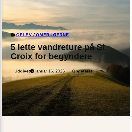
OPLEV JOMFRUØERNE
5 lette vandreture på St.
Croix for begyndere
Udgivet
januar 16, 2026
Opdateret