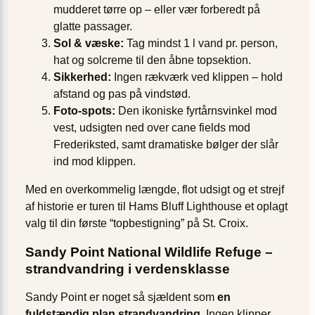
mudderet tørre op – eller vær forberedt på
glatte passager.
Sol & væske:
Tag mindst 1 l vand pr. person,
hat og solcreme til den åbne topsektion.
Sikkerhed:
Ingen rækværk ved klippen – hold
afstand og pas på vindstød.
Foto-spots:
Den ikoniske fyrtårnsvinkel mod
vest, udsigten ned over cane fields mod
Frederiksted, samt dramatiske bølger der slår
ind mod klippen.
Med en overkommelig længde, flot udsigt og et strejf
af historie er turen til Hams Bluff Lighthouse et oplagt
valg til din første “topbestigning” på St. Croix.
Sandy Point National Wildlife Refuge –
strandvandring i verdensklasse
Sandy Point er noget så sjældent som
en
fuldstændig plan strandvandring
. Ingen klipper,