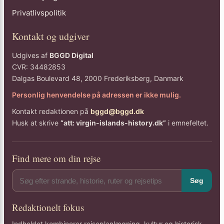
Privatlivspolitik
Kontakt og udgiver
Udgives af
BGGD Digital
CVR: 34482853
Dalgas Boulevard 48, 2000 Frederiksberg, Danmark
Personlig henvendelse på adressen er ikke mulig.
Kontakt redaktionen på
bggd@bggd.dk
Husk at skrive
“att: virgin-islands-history.dk”
i emnefeltet.
Find mere om din rejse
Søg
Redaktionelt fokus
Indholdet kombinerer rejseplanlægning, kultur og historisk