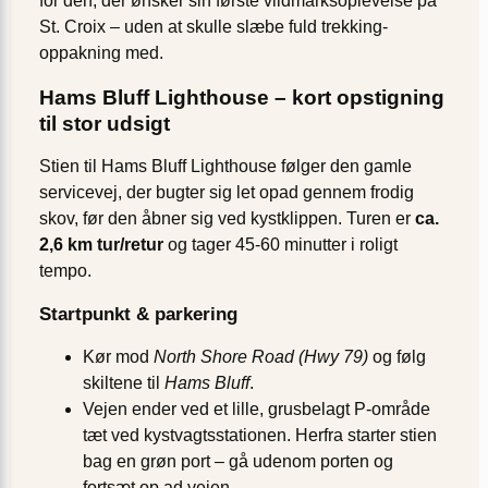
for den, der ønsker sin første vildmarksoplevelse på
St. Croix – uden at skulle slæbe fuld trekking-
oppakning med.
Hams Bluff Lighthouse – kort opstigning
til stor udsigt
Stien til Hams Bluff Lighthouse følger den gamle
servicevej, der bugter sig let opad gennem frodig
skov, før den åbner sig ved kystklippen. Turen er
ca.
2,6 km tur/retur
og tager 45-60 minutter i roligt
tempo.
Startpunkt & parkering
Kør mod
North Shore Road (Hwy 79)
og følg
skiltene til
Hams Bluff
.
Vejen ender ved et lille, grusbelagt P-område
tæt ved kystvagtsstationen. Herfra starter stien
bag en grøn port – gå udenom porten og
fortsæt op ad vejen.