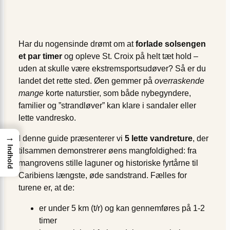
Har du nogensinde drømt om at
forlade solsengen
et par timer
og opleve St. Croix på helt tæt hold –
uden at skulle være ekstremsports­udøver? Så er du
landet det rette sted. Øen gemmer på
overraskende
mange
korte naturstier, som både nybegyndere,
familier og ”strandløver” kan klare i sandaler eller
lette vandresko.
→
I denne guide præsenterer vi
5 lette vandreture
, der
Indhold
tilsammen demonstrerer øens mangfoldighed: fra
mangrovens stille laguner og historiske fyrtårne til
Caribiens længste, øde sandstrand. Fælles for
turene er, at de:
er under 5 km (t/r) og kan gennemføres på 1-2
timer