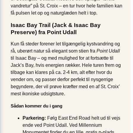
vandretur” på St. Croix – en tur hvor hele familien kan
få pulsen let op og naturglæden helt i top.
Isaac Bay Trail (Jack & Isaac Bay
Preserve) fra Point Udall
Kun få steder forener let tilgængelig kystvandring og
rå, uberørt natur så elegant som stien fra
Point Udall
til Isaac Bay – og med mulighed for at fortsætte til
Jack’s Bay, hvis energien rækker. Hele turen frem og
tilbage kan klares på ca. 2-4 km, alt efter hvor du
vender om, og passer derfor perfekt til nysgerrige
begyndere, der vil prøve kræfter med en af St. Croix’
mest ikoniske udsigtsture.
Sådan kommer du i gang
Parkering:
Følg East End Road helt ud til vejs
ende ved Point Udall. Ved Millennium
Monumentet finder du en lille, gratis p-plads