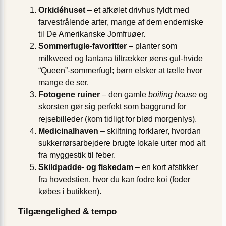
Orkidéhuset
– et afkølet drivhus fyldt med
farvestrålende arter, mange af dem endemiske
til De Amerikanske Jomfruøer.
Sommerfugle-favoritter
– planter som
milkweed og lantana tiltrækker øens gul-hvide
“Queen”‐sommerfugl; børn elsker at tælle hvor
mange de ser.
Fotogene ruiner
– den gamle
boiling house
og
skorsten gør sig perfekt som baggrund for
rejsebilleder (kom tidligt for blød morgenlys).
Medicinalhaven
– skiltning forklarer, hvordan
sukkerrørsarbejdere brugte lokale urter mod alt
fra myggestik til feber.
Skildpadde- og fiskedam
– en kort afstikker
fra hovedstien, hvor du kan fodre koi (foder
købes i butikken).
Tilgængelighed & tempo